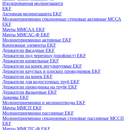
Изолированная молниезащита
EKF
Активная молниезащита EKF
Молниеприемники секционные стеновые активные МССА
EKF
Мачты ММСАА EKF
Мачты ММСАС-Ф EKF
Молниеприемники активные EKF
Крепежные элементы EKF
Держатели фасадные EKF
Держатели под черепицу (профлист) EKF
Держатели кровельные EKF
Держатели на конек регулируемые EKF
Держатели круглых и плоских проводников EKF
Держатели на конек EKF
Держатели для водосточных труб EKF
Держатели проводника на трубе EKF
Держатели фальцевые EKF
Зажимы EKF
Молниеприемники и молниеотводы EKF
Мачты ММСП EKF
Молниеприемники пассивные EKF
Молниеприемники секционные стеновые пассивные МССП
EKF
Мачты ММСПС-Ф EKF