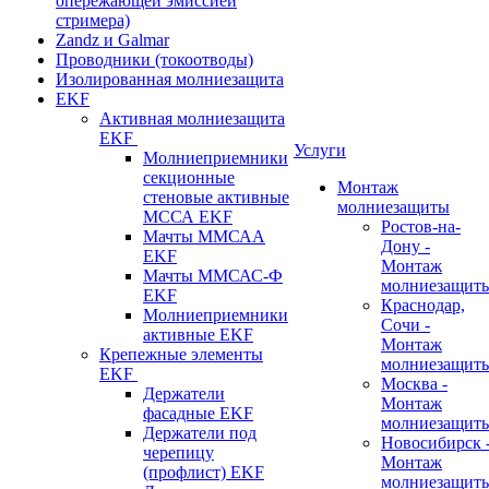
опережающей эмиссией
стримера)
Zandz и Galmar
Проводники (токоотводы)
Изолированная молниезащита
EKF
Активная молниезащита
EKF
Услуги
Молниеприемники
секционные
Монтаж
стеновые активные
молниезащиты
МССА EKF
Ростов-на-
Мачты ММСАА
Дону -
EKF
Монтаж
Мачты ММСАС-Ф
молниезащит
EKF
Краснодар,
Молниеприемники
Сочи -
активные EKF
Монтаж
Крепежные элементы
молниезащит
EKF
Москва -
Держатели
Монтаж
фасадные EKF
молниезащит
Держатели под
Новосибирск 
черепицу
Монтаж
(профлист) EKF
молниезащит