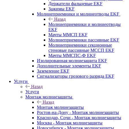
Держатели фальцевые EKF
Зажимы EKF
Молниеприемники и молниеотводы EKF
Назад
Молниеприемники и молниеотводы
EKF
Мачты ММСП EKF
Молниеприемники пассивные EKF
Молниеприемники секционные
стеновые пассивные МССП EKF
Мачты ММСПС-Ф EKF
Изолированная молниезащита EKF
Дополнительные элементы EKF
Заземление EKF
Сигнализаторы грозового разряда EKF
Услуги
Назад
Услуги
Монтаж молниезащиты
Назад
Монтаж молниезащиты
Ростов-на-Дону - Монтаж молниезащиты
Краснодар, Сочи - Монтаж молниезащиты
Москва - Монтаж молниезащиты
Новосибирск - Монтаж молниезащиты