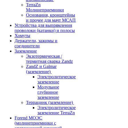
TerraZn
Молниеприемники
Основания, кронштейны
и прочее для мачт МСАП
Устройства для выпрямления
проволоки (катанки) и полосы
Хомуты
Держатели, зажимы и
соединители
Заземление
Экзотермическая /
термитная сварка Zandz
ZandZ и Galmar
(заземление)
Электролитическое
заземление
Модульное
глубинное
заземление
Террацинк (заземление)
Электролитическое
заземление TerraZn
Forend МОЭС
(молниеприемники с