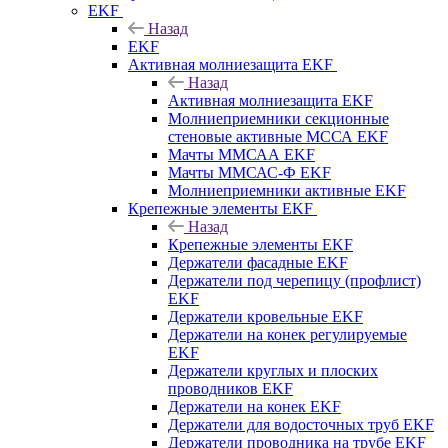
EKF
Назад
EKF
Активная молниезащита EKF
Назад
Активная молниезащита EKF
Молниеприемники секционные
стеновые активные МССА EKF
Мачты ММСАА EKF
Мачты ММСАС-Ф EKF
Молниеприемники активные EKF
Крепежные элементы EKF
Назад
Крепежные элементы EKF
Держатели фасадные EKF
Держатели под черепицу (профлист)
EKF
Держатели кровельные EKF
Держатели на конек регулируемые
EKF
Держатели круглых и плоских
проводников EKF
Держатели на конек EKF
Держатели для водосточных труб EKF
Держатели проводника на трубе EKF