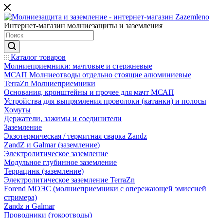
Интернет-магазин молниезащиты и заземления
Каталог товаров
Молниеприемники: мачтовые и стержневые
МСАП Молниеотводы отдельно стоящие алюминиевые
TerraZn Молниеприемники
Основания, кронштейны и прочее для мачт МСАП
Устройства для выпрямления проволоки (катанки) и полосы
Хомуты
Держатели, зажимы и соединители
Заземление
Экзотермическая / термитная сварка Zandz
ZandZ и Galmar (заземление)
Электролитическое заземление
Модульное глубинное заземление
Террацинк (заземление)
Электролитическое заземление TerraZn
Forend МОЭС (молниеприемники с опережающей эмиссией
стримера)
Zandz и Galmar
Проводники (токоотводы)