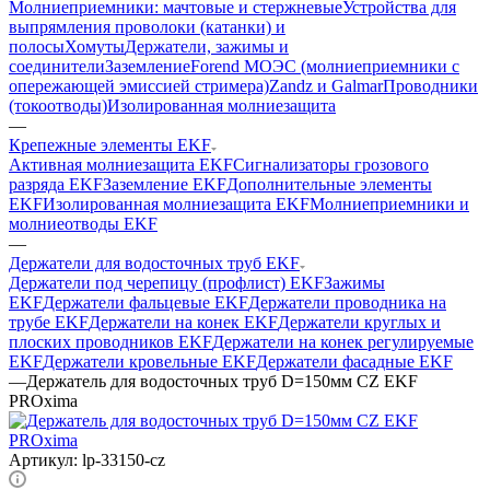
Молниеприемники: мачтовые и стержневые
Устройства для
выпрямления проволоки (катанки) и
полосы
Хомуты
Держатели, зажимы и
соединители
Заземление
Forend МОЭС (молниеприемники с
опережающей эмиссией стримера)
Zandz и Galmar
Проводники
(токоотводы)
Изолированная молниезащита
—
Крепежные элементы EKF
Активная молниезащита EKF
Сигнализаторы грозового
разряда EKF
Заземление EKF
Дополнительные элементы
EKF
Изолированная молниезащита EKF
Молниеприемники и
молниеотводы EKF
—
Держатели для водосточных труб EKF
Держатели под черепицу (профлист) EKF
Зажимы
EKF
Держатели фальцевые EKF
Держатели проводника на
трубе EKF
Держатели на конек EKF
Держатели круглых и
плоских проводников EKF
Держатели на конек регулируемые
EKF
Держатели кровельные EKF
Держатели фасадные EKF
—
Держатель для водосточных труб D=150мм CZ EKF
PROxima
Артикул:
lp-33150-cz