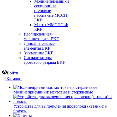
Молниеприемники
секционные
стеновые
пассивные МССП
EKF
Мачты ММСПС-Ф
EKF
Изолированная
молниезащита EKF
Дополнительные
элементы EKF
Заземление EKF
Сигнализаторы
грозового разряда EKF
Войти
Каталог
Молниеприемники: мачтовые и стержневые
Устройства для выпрямления проволоки (катанки) и
полосы