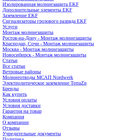
Изолированная молниезащита EKF
Дополнительные элементы EKF
Заземление EKF
Сигнализаторы грозового разряда EKF
Услуги
Монтаж молниезащиты
Ростов-на-Дону - Монтаж молниезащиты
Краснодар, Сочи - Монтаж молниезащиты
Москва - Монтаж молниезащиты
Новосибирск - Монтаж молниезащиты
Статьи
Все статьи
Ветровые районы
Молниеотводы МСАП Nordwerk
Электролитическое заземление TerraZn
Бренды
Как купить
Условия оплаты
Условия доставки
Гарантия на товар
Компания
О компании
Отзывы
Учредительные документы
Политика