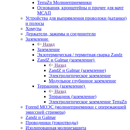
TerraZn Молниеприемники
Основания, кронштейны и прочее для мачт
МСАП
Устройства для выпрямления проволоки (катанки)
и полосы
Хомуты
Держатели, зажимы и соединители
Заземление
Назад
Заземление
Экзотермическая / термитная сварка Zandz
ZandZ и Galmar (заземление)
Назад
ZandZ и Galmar (заземление)
Электролитическое заземление
Модульное глубинное заземление
Террацинк (заземление)
Назад
Террацинк (заземление)
Электролитическое заземление TerraZn
Forend МОЭС (молниеприемники с опережающей
эмиссией стримера)
Zandz и Galmar
Проводники (токоотводы)
Изолированная молниезащита