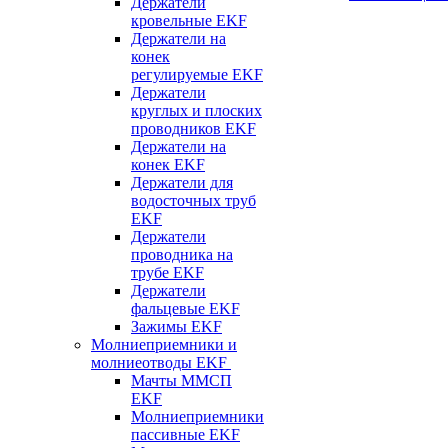
Держатели
кровельные EKF
Держатели на
конек
регулируемые EKF
Держатели
круглых и плоских
проводников EKF
Держатели на
конек EKF
Держатели для
водосточных труб
EKF
Держатели
проводника на
трубе EKF
Держатели
фальцевые EKF
Зажимы EKF
Молниеприемники и
молниеотводы EKF
Мачты ММСП
EKF
Молниеприемники
пассивные EKF