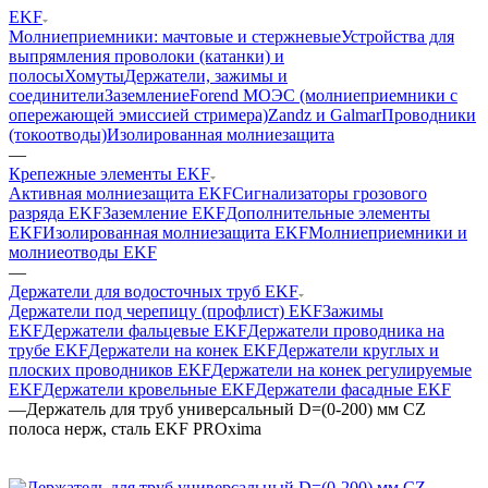
EKF
Молниеприемники: мачтовые и стержневые
Устройства для
выпрямления проволоки (катанки) и
полосы
Хомуты
Держатели, зажимы и
соединители
Заземление
Forend МОЭС (молниеприемники с
опережающей эмиссией стримера)
Zandz и Galmar
Проводники
(токоотводы)
Изолированная молниезащита
—
Крепежные элементы EKF
Активная молниезащита EKF
Сигнализаторы грозового
разряда EKF
Заземление EKF
Дополнительные элементы
EKF
Изолированная молниезащита EKF
Молниеприемники и
молниеотводы EKF
—
Держатели для водосточных труб EKF
Держатели под черепицу (профлист) EKF
Зажимы
EKF
Держатели фальцевые EKF
Держатели проводника на
трубе EKF
Держатели на конек EKF
Держатели круглых и
плоских проводников EKF
Держатели на конек регулируемые
EKF
Держатели кровельные EKF
Держатели фасадные EKF
—
Держатель для труб универсальный D=(0-200) мм CZ
полоса нерж, cталь EKF PROxima