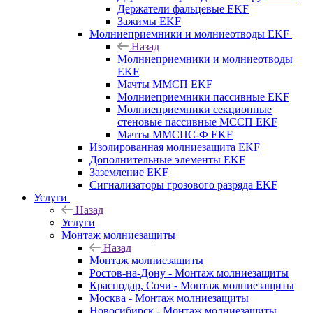
Держатели фальцевые EKF
Зажимы EKF
Молниеприемники и молниеотводы EKF
Назад
Молниеприемники и молниеотводы
EKF
Мачты ММСП EKF
Молниеприемники пассивные EKF
Молниеприемники секционные
стеновые пассивные МССП EKF
Мачты ММСПС-Ф EKF
Изолированная молниезащита EKF
Дополнительные элементы EKF
Заземление EKF
Сигнализаторы грозового разряда EKF
Услуги
Назад
Услуги
Монтаж молниезащиты
Назад
Монтаж молниезащиты
Ростов-на-Дону - Монтаж молниезащиты
Краснодар, Сочи - Монтаж молниезащиты
Москва - Монтаж молниезащиты
Новосибирск - Монтаж молниезащиты