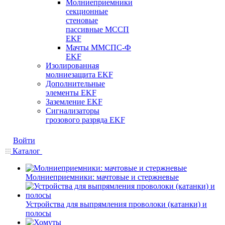
Молниеприемники
секционные
стеновые
пассивные МССП
EKF
Мачты ММСПС-Ф
EKF
Изолированная
молниезащита EKF
Дополнительные
элементы EKF
Заземление EKF
Сигнализаторы
грозового разряда EKF
Войти
Каталог
Молниеприемники: мачтовые и стержневые
Устройства для выпрямления проволоки (катанки) и
полосы