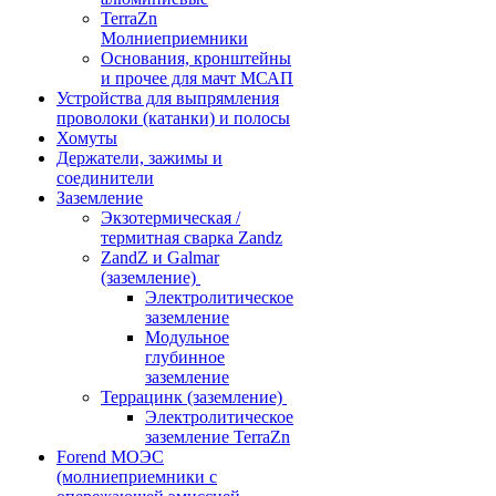
TerraZn
Молниеприемники
Основания, кронштейны
и прочее для мачт МСАП
Устройства для выпрямления
проволоки (катанки) и полосы
Хомуты
Держатели, зажимы и
соединители
Заземление
Экзотермическая /
термитная сварка Zandz
ZandZ и Galmar
(заземление)
Электролитическое
заземление
Модульное
глубинное
заземление
Террацинк (заземление)
Электролитическое
заземление TerraZn
Forend МОЭС
(молниеприемники с