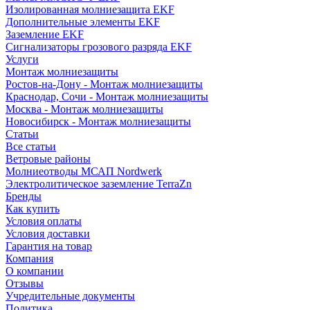
Изолированная молниезащита EKF
Дополнительные элементы EKF
Заземление EKF
Сигнализаторы грозового разряда EKF
Услуги
Монтаж молниезащиты
Ростов-на-Дону - Монтаж молниезащиты
Краснодар, Сочи - Монтаж молниезащиты
Москва - Монтаж молниезащиты
Новосибирск - Монтаж молниезащиты
Статьи
Все статьи
Ветровые районы
Молниеотводы МСАП Nordwerk
Электролитическое заземление TerraZn
Бренды
Как купить
Условия оплаты
Условия доставки
Гарантия на товар
Компания
О компании
Отзывы
Учредительные документы
Политика