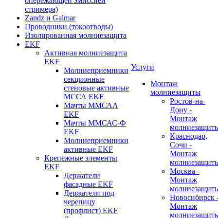
опережающей эмиссией
стримера)
Zandz и Galmar
Проводники (токоотводы)
Изолированная молниезащита
EKF
Активная молниезащита
EKF
Услуги
Молниеприемники
секционные
Монтаж
стеновые активные
молниезащиты
МССА EKF
Ростов-на-
Мачты ММСАА
Дону -
EKF
Монтаж
Мачты ММСАС-Ф
молниезащит
EKF
Краснодар,
Молниеприемники
Сочи -
активные EKF
Монтаж
Крепежные элементы
молниезащит
EKF
Москва -
Держатели
Монтаж
фасадные EKF
молниезащит
Держатели под
Новосибирск 
черепицу
Монтаж
(профлист) EKF
молниезащит