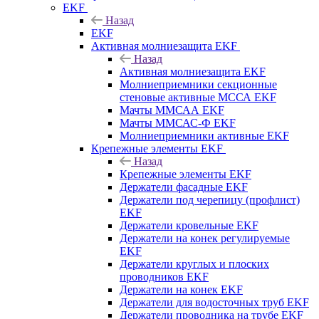
EKF
Назад
EKF
Активная молниезащита EKF
Назад
Активная молниезащита EKF
Молниеприемники секционные
стеновые активные МССА EKF
Мачты ММСАА EKF
Мачты ММСАС-Ф EKF
Молниеприемники активные EKF
Крепежные элементы EKF
Назад
Крепежные элементы EKF
Держатели фасадные EKF
Держатели под черепицу (профлист)
EKF
Держатели кровельные EKF
Держатели на конек регулируемые
EKF
Держатели круглых и плоских
проводников EKF
Держатели на конек EKF
Держатели для водосточных труб EKF
Держатели проводника на трубе EKF