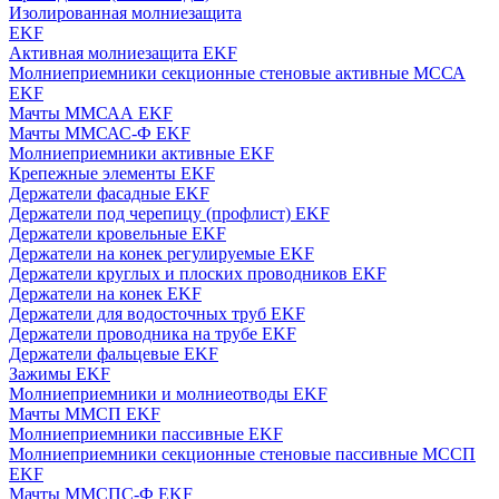
Изолированная молниезащита
EKF
Активная молниезащита EKF
Молниеприемники секционные стеновые активные МССА
EKF
Мачты ММСАА EKF
Мачты ММСАС-Ф EKF
Молниеприемники активные EKF
Крепежные элементы EKF
Держатели фасадные EKF
Держатели под черепицу (профлист) EKF
Держатели кровельные EKF
Держатели на конек регулируемые EKF
Держатели круглых и плоских проводников EKF
Держатели на конек EKF
Держатели для водосточных труб EKF
Держатели проводника на трубе EKF
Держатели фальцевые EKF
Зажимы EKF
Молниеприемники и молниеотводы EKF
Мачты ММСП EKF
Молниеприемники пассивные EKF
Молниеприемники секционные стеновые пассивные МССП
EKF
Мачты ММСПС-Ф EKF