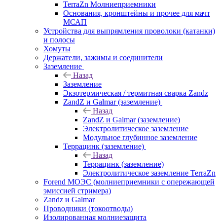
TerraZn Молниеприемники
Основания, кронштейны и прочее для мачт
МСАП
Устройства для выпрямления проволоки (катанки)
и полосы
Хомуты
Держатели, зажимы и соединители
Заземление
Назад
Заземление
Экзотермическая / термитная сварка Zandz
ZandZ и Galmar (заземление)
Назад
ZandZ и Galmar (заземление)
Электролитическое заземление
Модульное глубинное заземление
Террацинк (заземление)
Назад
Террацинк (заземление)
Электролитическое заземление TerraZn
Forend МОЭС (молниеприемники с опережающей
эмиссией стримера)
Zandz и Galmar
Проводники (токоотводы)
Изолированная молниезащита