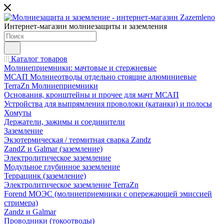
Интернет-магазин молниезащиты и заземления
Каталог товаров
Молниеприемники: мачтовые и стержневые
МСАП Молниеотводы отдельно стоящие алюминиевые
TerraZn Молниеприемники
Основания, кронштейны и прочее для мачт МСАП
Устройства для выпрямления проволоки (катанки) и полосы
Хомуты
Держатели, зажимы и соединители
Заземление
Экзотермическая / термитная сварка Zandz
ZandZ и Galmar (заземление)
Электролитическое заземление
Модульное глубинное заземление
Террацинк (заземление)
Электролитическое заземление TerraZn
Forend МОЭС (молниеприемники с опережающей эмиссией
стримера)
Zandz и Galmar
Проводники (токоотводы)