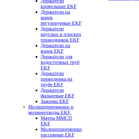
Держатели
кровельные EKF
Держатели на
конек
регулируемые EKF
Держатели
круглых и плоских
проводников EKF
Держатели на
конек EKF
Держатели для
водосточных труб
EKF
Держатели
проводника на
трубе EKF
Держатели
фальцевые EKF
Зажимы EKF
Молниеприемники и
молниеотводы EKF
Мачты ММСП
EKF
Молниеприемники
пассивные EKF