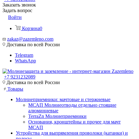
Заказать звонок
Задать вопрос
Войти
Корзина
0
zakaz@zazemleno.com
Доставка по всей России
Telegram
WhatsApp
+7 9231232089
Доставка по всей России
Товары
Молниеприемники: мачтовые и стержневые
МСАП Молниеотводы отдельно стоящие
алюминиевые
TerraZn Молниеприемники
Основания, кронштейны и прочее для мачт
МСАП
Устройства для выпрямления проволоки (катанки) и
полосы