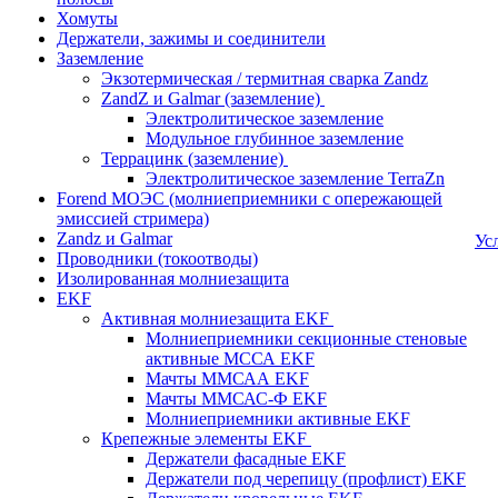
Хомуты
Держатели, зажимы и соединители
Заземление
Экзотермическая / термитная сварка Zandz
ZandZ и Galmar (заземление)
Электролитическое заземление
Модульное глубинное заземление
Террацинк (заземление)
Электролитическое заземление TerraZn
Forend МОЭС (молниеприемники с опережающей
эмиссией стримера)
Zandz и Galmar
Ус
Проводники (токоотводы)
Изолированная молниезащита
EKF
Активная молниезащита EKF
Молниеприемники секционные стеновые
активные МССА EKF
Мачты ММСАА EKF
Мачты ММСАС-Ф EKF
Молниеприемники активные EKF
Крепежные элементы EKF
Держатели фасадные EKF
Держатели под черепицу (профлист) EKF