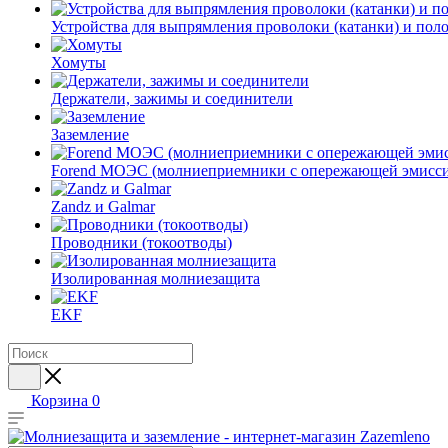
Устройства для выпрямления проволоки (катанки) и пол
Хомуты
Держатели, зажимы и соединители
Заземление
Forend МОЭС (молниеприемники с опережающей эмисси
Zandz и Galmar
Проводники (токоотводы)
Изолированная молниезащита
EKF
Корзина
0