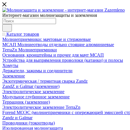
Интернет-магазин молниезащиты и заземления
Каталог товаров
Молниеприемники: мачтовые и стержневые
МСАП Молниеотводы отдельно стоящие алюминиевые
TerraZn Молниеприемники
Основания, кронштейны и прочее для мачт МСАП
Устройства для выпрямления проволоки (катанки) и полосы
Хомуты
Держатели, зажимы и соединители
Заземление
Экзотермическая / термитная сварка Zandz
ZandZ и Galmar (заземление)
Электролитическое заземление
Модульное глубинное заземление
Террацинк (заземление)
Электролитическое заземление TerraZn
Forend МОЭС (молниеприемники с опережающей эмиссией стр
Zandz и Galmar
Проводники (токоотводы)
Изолированная молниезащита