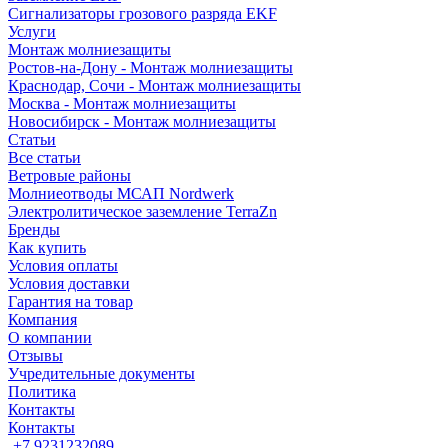
Сигнализаторы грозового разряда EKF
Услуги
Монтаж молниезащиты
Ростов-на-Дону - Монтаж молниезащиты
Краснодар, Сочи - Монтаж молниезащиты
Москва - Монтаж молниезащиты
Новосибирск - Монтаж молниезащиты
Статьи
Все статьи
Ветровые районы
Молниеотводы МСАП Nordwerk
Электролитическое заземление TerraZn
Бренды
Как купить
Условия оплаты
Условия доставки
Гарантия на товар
Компания
О компании
Отзывы
Учредительные документы
Политика
Контакты
Контакты
+7 9231232089