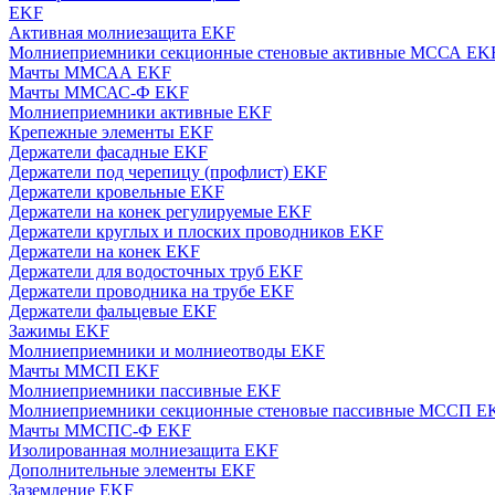
EKF
Активная молниезащита EKF
Молниеприемники секционные стеновые активные МССА EK
Мачты ММСАА EKF
Мачты ММСАС-Ф EKF
Молниеприемники активные EKF
Крепежные элементы EKF
Держатели фасадные EKF
Держатели под черепицу (профлист) EKF
Держатели кровельные EKF
Держатели на конек регулируемые EKF
Держатели круглых и плоских проводников EKF
Держатели на конек EKF
Держатели для водосточных труб EKF
Держатели проводника на трубе EKF
Держатели фальцевые EKF
Зажимы EKF
Молниеприемники и молниеотводы EKF
Мачты ММСП EKF
Молниеприемники пассивные EKF
Молниеприемники секционные стеновые пассивные МССП E
Мачты ММСПС-Ф EKF
Изолированная молниезащита EKF
Дополнительные элементы EKF
Заземление EKF