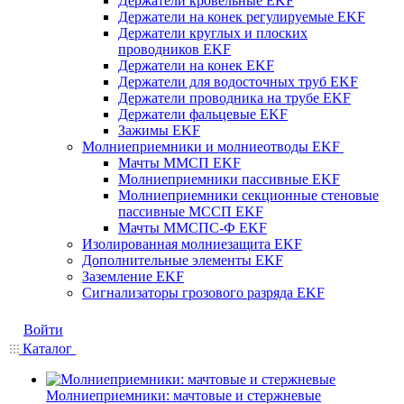
Держатели кровельные EKF
Держатели на конек регулируемые EKF
Держатели круглых и плоских
проводников EKF
Держатели на конек EKF
Держатели для водосточных труб EKF
Держатели проводника на трубе EKF
Держатели фальцевые EKF
Зажимы EKF
Молниеприемники и молниеотводы EKF
Мачты ММСП EKF
Молниеприемники пассивные EKF
Молниеприемники секционные стеновые
пассивные МССП EKF
Мачты ММСПС-Ф EKF
Изолированная молниезащита EKF
Дополнительные элементы EKF
Заземление EKF
Сигнализаторы грозового разряда EKF
Войти
Каталог
Молниеприемники: мачтовые и стержневые