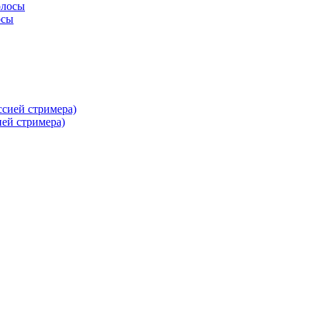
осы
ей стримера)