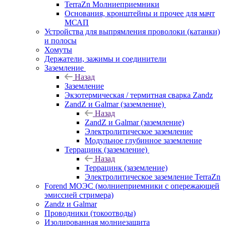
TerraZn Молниеприемники
Основания, кронштейны и прочее для мачт
МСАП
Устройства для выпрямления проволоки (катанки)
и полосы
Хомуты
Держатели, зажимы и соединители
Заземление
Назад
Заземление
Экзотермическая / термитная сварка Zandz
ZandZ и Galmar (заземление)
Назад
ZandZ и Galmar (заземление)
Электролитическое заземление
Модульное глубинное заземление
Террацинк (заземление)
Назад
Террацинк (заземление)
Электролитическое заземление TerraZn
Forend МОЭС (молниеприемники с опережающей
эмиссией стримера)
Zandz и Galmar
Проводники (токоотводы)
Изолированная молниезащита