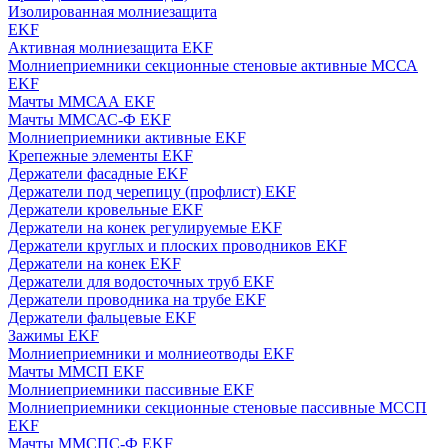
Изолированная молниезащита
EKF
Активная молниезащита EKF
Молниеприемники секционные стеновые активные МССА
EKF
Мачты ММСАА EKF
Мачты ММСАС-Ф EKF
Молниеприемники активные EKF
Крепежные элементы EKF
Держатели фасадные EKF
Держатели под черепицу (профлист) EKF
Держатели кровельные EKF
Держатели на конек регулируемые EKF
Держатели круглых и плоских проводников EKF
Держатели на конек EKF
Держатели для водосточных труб EKF
Держатели проводника на трубе EKF
Держатели фальцевые EKF
Зажимы EKF
Молниеприемники и молниеотводы EKF
Мачты ММСП EKF
Молниеприемники пассивные EKF
Молниеприемники секционные стеновые пассивные МССП
EKF
Мачты ММСПС-Ф EKF