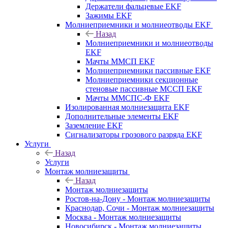
Держатели фальцевые EKF
Зажимы EKF
Молниеприемники и молниеотводы EKF
Назад
Молниеприемники и молниеотводы
EKF
Мачты ММСП EKF
Молниеприемники пассивные EKF
Молниеприемники секционные
стеновые пассивные МССП EKF
Мачты ММСПС-Ф EKF
Изолированная молниезащита EKF
Дополнительные элементы EKF
Заземление EKF
Сигнализаторы грозового разряда EKF
Услуги
Назад
Услуги
Монтаж молниезащиты
Назад
Монтаж молниезащиты
Ростов-на-Дону - Монтаж молниезащиты
Краснодар, Сочи - Монтаж молниезащиты
Москва - Монтаж молниезащиты
Новосибирск - Монтаж молниезащиты