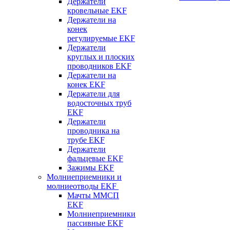
Держатели
кровельные EKF
Держатели на
конек
регулируемые EKF
Держатели
круглых и плоских
проводников EKF
Держатели на
конек EKF
Держатели для
водосточных труб
EKF
Держатели
проводника на
трубе EKF
Держатели
фальцевые EKF
Зажимы EKF
Молниеприемники и
молниеотводы EKF
Мачты ММСП
EKF
Молниеприемники
пассивные EKF