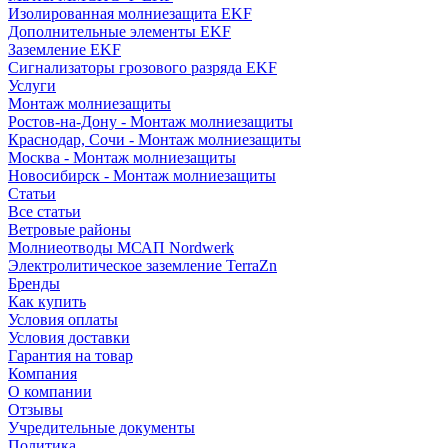
Изолированная молниезащита EKF
Дополнительные элементы EKF
Заземление EKF
Сигнализаторы грозового разряда EKF
Услуги
Монтаж молниезащиты
Ростов-на-Дону - Монтаж молниезащиты
Краснодар, Сочи - Монтаж молниезащиты
Москва - Монтаж молниезащиты
Новосибирск - Монтаж молниезащиты
Статьи
Все статьи
Ветровые районы
Молниеотводы МСАП Nordwerk
Электролитическое заземление TerraZn
Бренды
Как купить
Условия оплаты
Условия доставки
Гарантия на товар
Компания
О компании
Отзывы
Учредительные документы
Политика