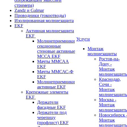
опережающей эмиссией
стримера)
Zandz и Galmar
Проводники (токоотводы)
Изолированная молниезащита
EKF
Активная молниезащита
EKF
Услуги
Молниеприемники
секционные
Монтаж
стеновые активные
молниезащиты
МССА EKF
Ростов-на-
Мачты ММСАА
Дону -
EKF
Монтаж
Мачты ММСАС-Ф
молниезащит
EKF
Краснодар,
Молниеприемники
Сочи -
активные EKF
Монтаж
Крепежные элементы
молниезащит
EKF
Москва -
Держатели
Монтаж
фасадные EKF
молниезащит
Держатели под
Новосибирск 
черепицу
Монтаж
(профлист) EKF
молниезащит