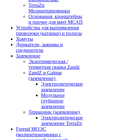
TerraZn
Молниеприемники
Основания, кронштейны
и прочее для мачт МСАП
Устройства для выпрямления
проволоки (катанки) и полосы
Хомуты
Держатели, зажимы и
соединители
Заземление
Экзотермическая /
термитная сварка Zandz
ZandZ и Galmar
(заземление)
Электролитическое
заземление
Модульное
глубинное
заземление
Террацинк (заземление)
Электролитическое
заземление TerraZn
Forend МОЭС
(молниеприемники с