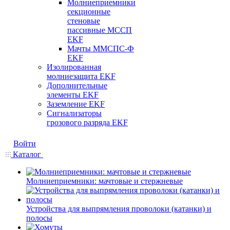
Молниеприемники
секционные
стеновые
пассивные МССП
EKF
Мачты ММСПС-Ф
EKF
Изолированная
молниезащита EKF
Дополнительные
элементы EKF
Заземление EKF
Сигнализаторы
грозового разряда EKF
Войти
Каталог
Молниеприемники: мачтовые и стержневые
Устройства для выпрямления проволоки (катанки) и
полосы