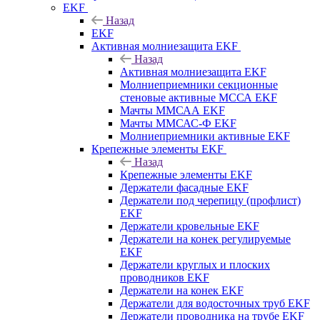
EKF
Назад
EKF
Активная молниезащита EKF
Назад
Активная молниезащита EKF
Молниеприемники секционные
стеновые активные МССА EKF
Мачты ММСАА EKF
Мачты ММСАС-Ф EKF
Молниеприемники активные EKF
Крепежные элементы EKF
Назад
Крепежные элементы EKF
Держатели фасадные EKF
Держатели под черепицу (профлист)
EKF
Держатели кровельные EKF
Держатели на конек регулируемые
EKF
Держатели круглых и плоских
проводников EKF
Держатели на конек EKF
Держатели для водосточных труб EKF
Держатели проводника на трубе EKF