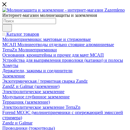
Интернет-магазин молниезащиты и заземления
Каталог товаров
Молниеприемники: мачтовые и стержневые
МСАП Молниеотводы отдельно стоящие алюминиевые
TerraZn Молниеприемники
Основания, кронштейны и прочее для мачт МСАП
Устройства для выпрямления проволоки (катанки) и полосы
Хомуты
Держатели, зажимы и соединители
Заземление
Экзотермическая / термитная сварка Zandz
ZandZ и Galmar (заземление)
Электролитическое заземление
Модульное глубинное заземление
Террацинк (заземление)
Электролитическое заземление TerraZn
Forend МОЭС (молниеприемники с опережающей эмиссией
стримера)
Zandz и Galmar
Проводники (токоотводы)