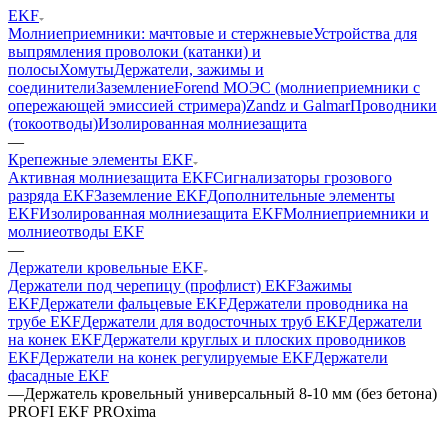
EKF
Молниеприемники: мачтовые и стержневые
Устройства для
выпрямления проволоки (катанки) и
полосы
Хомуты
Держатели, зажимы и
соединители
Заземление
Forend МОЭС (молниеприемники с
опережающей эмиссией стримера)
Zandz и Galmar
Проводники
(токоотводы)
Изолированная молниезащита
—
Крепежные элементы EKF
Активная молниезащита EKF
Сигнализаторы грозового
разряда EKF
Заземление EKF
Дополнительные элементы
EKF
Изолированная молниезащита EKF
Молниеприемники и
молниеотводы EKF
—
Держатели кровельные EKF
Держатели под черепицу (профлист) EKF
Зажимы
EKF
Держатели фальцевые EKF
Держатели проводника на
трубе EKF
Держатели для водосточных труб EKF
Держатели
на конек EKF
Держатели круглых и плоских проводников
EKF
Держатели на конек регулируемые EKF
Держатели
фасадные EKF
—
Держатель кровельный универсальный 8-10 мм (без бетона)
PROFI EKF PROxima