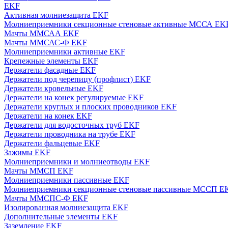
EKF
Активная молниезащита EKF
Молниеприемники секционные стеновые активные МССА EK
Мачты ММСАА EKF
Мачты ММСАС-Ф EKF
Молниеприемники активные EKF
Крепежные элементы EKF
Держатели фасадные EKF
Держатели под черепицу (профлист) EKF
Держатели кровельные EKF
Держатели на конек регулируемые EKF
Держатели круглых и плоских проводников EKF
Держатели на конек EKF
Держатели для водосточных труб EKF
Держатели проводника на трубе EKF
Держатели фальцевые EKF
Зажимы EKF
Молниеприемники и молниеотводы EKF
Мачты ММСП EKF
Молниеприемники пассивные EKF
Молниеприемники секционные стеновые пассивные МССП E
Мачты ММСПС-Ф EKF
Изолированная молниезащита EKF
Дополнительные элементы EKF
Заземление EKF