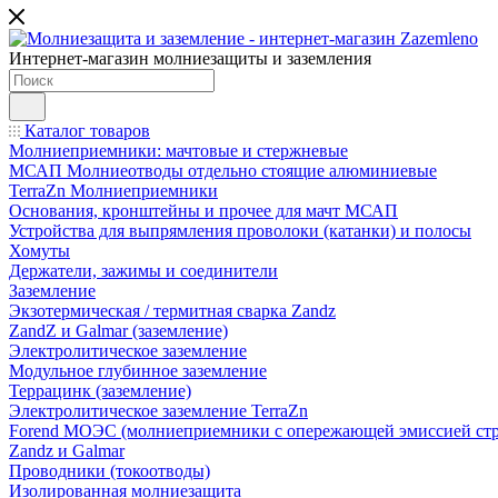
Интернет-магазин молниезащиты и заземления
Каталог товаров
Молниеприемники: мачтовые и стержневые
МСАП Молниеотводы отдельно стоящие алюминиевые
TerraZn Молниеприемники
Основания, кронштейны и прочее для мачт МСАП
Устройства для выпрямления проволоки (катанки) и полосы
Хомуты
Держатели, зажимы и соединители
Заземление
Экзотермическая / термитная сварка Zandz
ZandZ и Galmar (заземление)
Электролитическое заземление
Модульное глубинное заземление
Террацинк (заземление)
Электролитическое заземление TerraZn
Forend МОЭС (молниеприемники с опережающей эмиссией стр
Zandz и Galmar
Проводники (токоотводы)
Изолированная молниезащита