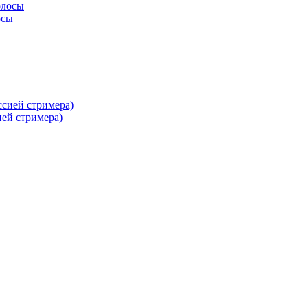
осы
ей стримера)