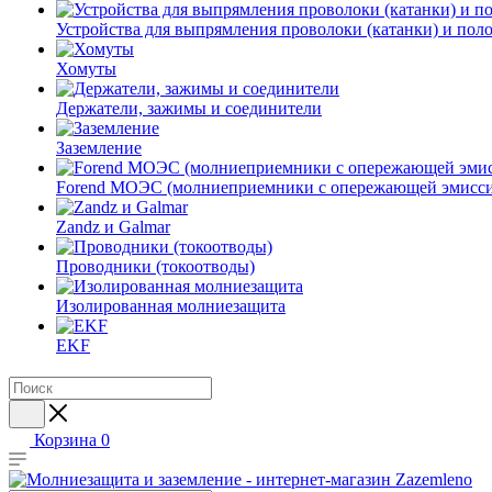
Устройства для выпрямления проволоки (катанки) и пол
Хомуты
Держатели, зажимы и соединители
Заземление
Forend МОЭС (молниеприемники с опережающей эмисси
Zandz и Galmar
Проводники (токоотводы)
Изолированная молниезащита
EKF
Корзина
0