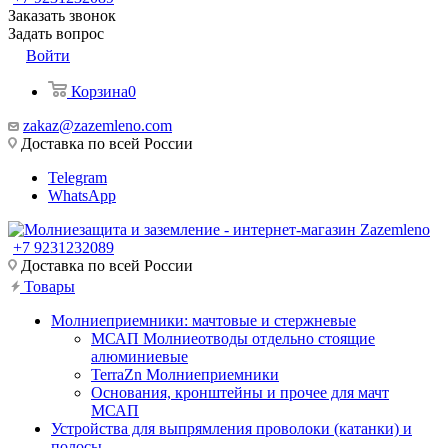
Заказать звонок
Задать вопрос
Войти
Корзина
0
zakaz@zazemleno.com
Доставка по всей России
Telegram
WhatsApp
+7 9231232089
Доставка по всей России
Товары
Молниеприемники: мачтовые и стержневые
МСАП Молниеотводы отдельно стоящие
алюминиевые
TerraZn Молниеприемники
Основания, кронштейны и прочее для мачт
МСАП
Устройства для выпрямления проволоки (катанки) и
полосы