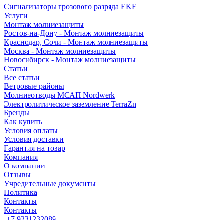
Сигнализаторы грозового разряда EKF
Услуги
Монтаж молниезащиты
Ростов-на-Дону - Монтаж молниезащиты
Краснодар, Сочи - Монтаж молниезащиты
Москва - Монтаж молниезащиты
Новосибирск - Монтаж молниезащиты
Статьи
Все статьи
Ветровые районы
Молниеотводы МСАП Nordwerk
Электролитическое заземление TerraZn
Бренды
Как купить
Условия оплаты
Условия доставки
Гарантия на товар
Компания
О компании
Отзывы
Учредительные документы
Политика
Контакты
Контакты
+7 9231232089