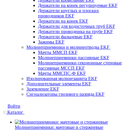
Держатели кровельные EKF
Держатели на конек регулируемые EKF
Держатели круглых и плоских
проводников EKF
Держатели на конек EKF
Держатели для водосточных труб EKF
Держатели проводника на трубе EKF
Держатели фальцевые EKF
Зажимы EKF
Молниеприемники и молниеотводы EKF
Мачты ММСП EKF
Молниеприемники пассивные EKF
Молниеприемники секционные стеновые
пассивные МССП EKF
Мачты ММСПС-Ф EKF
Изолированная молниезащита EKF
Дополнительные элементы EKF
Заземление EKF
Сигнализаторы грозового разряда EKF
Войти
Каталог
Молниеприемники: мачтовые и стержневые