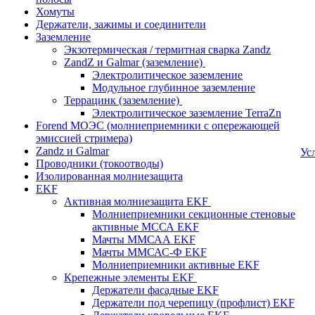
Хомуты
Держатели, зажимы и соединители
Заземление
Экзотермическая / термитная сварка Zandz
ZandZ и Galmar (заземление)
Электролитическое заземление
Модульное глубинное заземление
Террацинк (заземление)
Электролитическое заземление TerraZn
Forend МОЭС (молниеприемники с опережающей
эмиссией стримера)
Zandz и Galmar
Ус
Проводники (токоотводы)
Изолированная молниезащита
EKF
Активная молниезащита EKF
Молниеприемники секционные стеновые
активные МССА EKF
Мачты ММСАА EKF
Мачты ММСАС-Ф EKF
Молниеприемники активные EKF
Крепежные элементы EKF
Держатели фасадные EKF
Держатели под черепицу (профлист) EKF