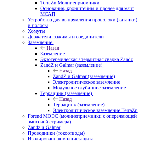
TerraZn Молниеприемники
Основания, кронштейны и прочее для мачт
МСАП
Устройства для выпрямления проволоки (катанки)
и полосы
Хомуты
Держатели, зажимы и соединители
Заземление
Назад
Заземление
Экзотермическая / термитная сварка Zandz
ZandZ и Galmar (заземление)
Назад
ZandZ и Galmar (заземление)
Электролитическое заземление
Модульное глубинное заземление
Террацинк (заземление)
Назад
Террацинк (заземление)
Электролитическое заземление TerraZn
Forend МОЭС (молниеприемники с опережающей
эмиссией стримера)
Zandz и Galmar
Проводники (токоотводы)
Изолированная молниезащита