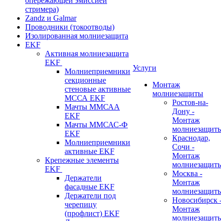
опережающей эмиссией
стримера)
Zandz и Galmar
Проводники (токоотводы)
Изолированная молниезащита
EKF
Активная молниезащита
EKF
Услуги
Молниеприемники
секционные
Монтаж
стеновые активные
молниезащиты
МССА EKF
Ростов-на-
Мачты ММСАА
Дону -
EKF
Монтаж
Мачты ММСАС-Ф
молниезащит
EKF
Краснодар,
Молниеприемники
Сочи -
активные EKF
Монтаж
Крепежные элементы
молниезащит
EKF
Москва -
Держатели
Монтаж
фасадные EKF
молниезащит
Держатели под
Новосибирск 
черепицу
Монтаж
(профлист) EKF
молниезащит