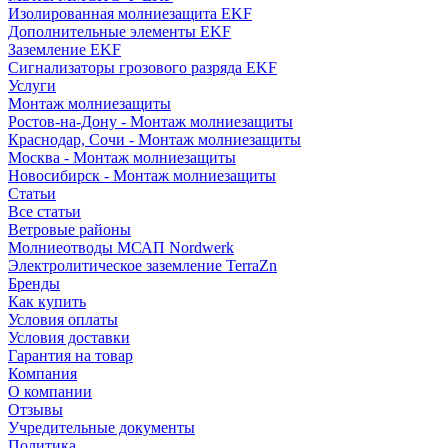
Изолированная молниезащита EKF
Дополнительные элементы EKF
Заземление EKF
Сигнализаторы грозового разряда EKF
Услуги
Монтаж молниезащиты
Ростов-на-Дону - Монтаж молниезащиты
Краснодар, Сочи - Монтаж молниезащиты
Москва - Монтаж молниезащиты
Новосибирск - Монтаж молниезащиты
Статьи
Все статьи
Ветровые районы
Молниеотводы МСАП Nordwerk
Электролитическое заземление TerraZn
Бренды
Как купить
Условия оплаты
Условия доставки
Гарантия на товар
Компания
О компании
Отзывы
Учредительные документы
Политика