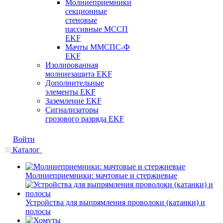
Молниеприемники
секционные
стеновые
пассивные МССП
EKF
Мачты ММСПС-Ф
EKF
Изолированная
молниезащита EKF
Дополнительные
элементы EKF
Заземление EKF
Сигнализаторы
грозового разряда EKF
Войти
Каталог
Молниеприемники: мачтовые и стержневые
Устройства для выпрямления проволоки (катанки) и
полосы