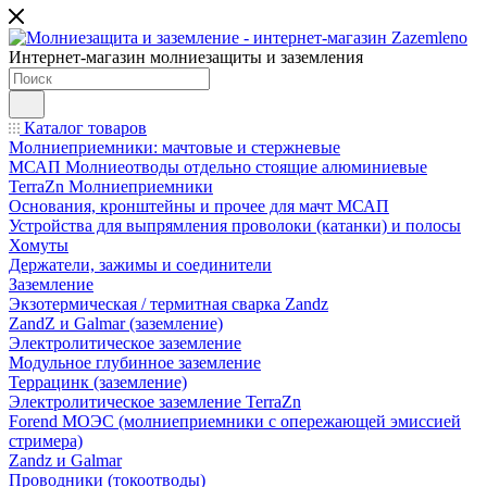
Интернет-магазин молниезащиты и заземления
Каталог товаров
Молниеприемники: мачтовые и стержневые
МСАП Молниеотводы отдельно стоящие алюминиевые
TerraZn Молниеприемники
Основания, кронштейны и прочее для мачт МСАП
Устройства для выпрямления проволоки (катанки) и полосы
Хомуты
Держатели, зажимы и соединители
Заземление
Экзотермическая / термитная сварка Zandz
ZandZ и Galmar (заземление)
Электролитическое заземление
Модульное глубинное заземление
Террацинк (заземление)
Электролитическое заземление TerraZn
Forend МОЭС (молниеприемники с опережающей эмиссией
стримера)
Zandz и Galmar
Проводники (токоотводы)