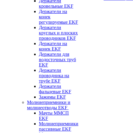
Держатели
кровельные EKF
Держатели на
конек
регулируемые EKF
Держатели
круглых и плоских
проводников EKF
Держатели на
конек EKF
Держатели для
водосточных труб
EKF
Держатели
проводника на
трубе EKF
Держатели
фальцевые EKF
Зажимы EKF
Молниеприемники и
молниеотводы EKF
Мачты ММСП
EKF
Молниеприемники
пассивные EKF