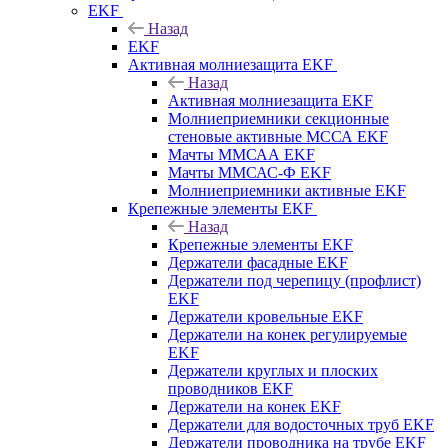
EKF
Назад
EKF
Активная молниезащита EKF
Назад
Активная молниезащита EKF
Молниеприемники секционные
стеновые активные МССА EKF
Мачты ММСАА EKF
Мачты ММСАС-Ф EKF
Молниеприемники активные EKF
Крепежные элементы EKF
Назад
Крепежные элементы EKF
Держатели фасадные EKF
Держатели под черепицу (профлист)
EKF
Держатели кровельные EKF
Держатели на конек регулируемые
EKF
Держатели круглых и плоских
проводников EKF
Держатели на конек EKF
Держатели для водосточных труб EKF
Держатели проводника на трубе EKF