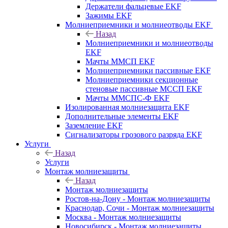
Держатели фальцевые EKF
Зажимы EKF
Молниеприемники и молниеотводы EKF
Назад
Молниеприемники и молниеотводы
EKF
Мачты ММСП EKF
Молниеприемники пассивные EKF
Молниеприемники секционные
стеновые пассивные МССП EKF
Мачты ММСПС-Ф EKF
Изолированная молниезащита EKF
Дополнительные элементы EKF
Заземление EKF
Сигнализаторы грозового разряда EKF
Услуги
Назад
Услуги
Монтаж молниезащиты
Назад
Монтаж молниезащиты
Ростов-на-Дону - Монтаж молниезащиты
Краснодар, Сочи - Монтаж молниезащиты
Москва - Монтаж молниезащиты
Новосибирск - Монтаж молниезащиты