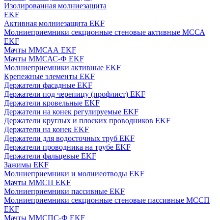
Изолированная молниезащита
EKF
Активная молниезащита EKF
Молниеприемники секционные стеновые активные МССА
EKF
Мачты ММСАА EKF
Мачты ММСАС-Ф EKF
Молниеприемники активные EKF
Крепежные элементы EKF
Держатели фасадные EKF
Держатели под черепицу (профлист) EKF
Держатели кровельные EKF
Держатели на конек регулируемые EKF
Держатели круглых и плоских проводников EKF
Держатели на конек EKF
Держатели для водосточных труб EKF
Держатели проводника на трубе EKF
Держатели фальцевые EKF
Зажимы EKF
Молниеприемники и молниеотводы EKF
Мачты ММСП EKF
Молниеприемники пассивные EKF
Молниеприемники секционные стеновые пассивные МССП
EKF
Мачты ММСПС-Ф EKF