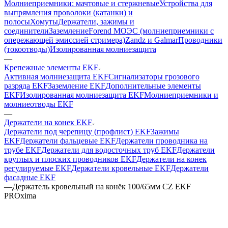
Молниеприемники: мачтовые и стержневые
Устройства для
выпрямления проволоки (катанки) и
полосы
Хомуты
Держатели, зажимы и
соединители
Заземление
Forend МОЭС (молниеприемники с
опережающей эмиссией стримера)
Zandz и Galmar
Проводники
(токоотводы)
Изолированная молниезащита
—
Крепежные элементы EKF
Активная молниезащита EKF
Сигнализаторы грозового
разряда EKF
Заземление EKF
Дополнительные элементы
EKF
Изолированная молниезащита EKF
Молниеприемники и
молниеотводы EKF
—
Держатели на конек EKF
Держатели под черепицу (профлист) EKF
Зажимы
EKF
Держатели фальцевые EKF
Держатели проводника на
трубе EKF
Держатели для водосточных труб EKF
Держатели
круглых и плоских проводников EKF
Держатели на конек
регулируемые EKF
Держатели кровельные EKF
Держатели
фасадные EKF
—
Держатель кровельный на конёк 100/65мм CZ EKF
PROxima