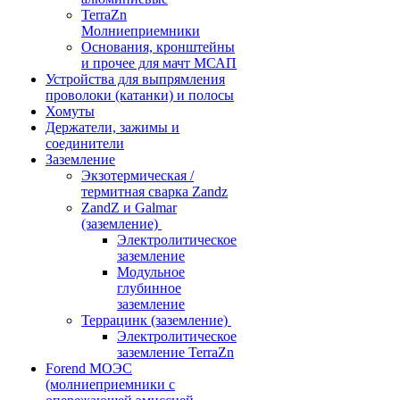
TerraZn
Молниеприемники
Основания, кронштейны
и прочее для мачт МСАП
Устройства для выпрямления
проволоки (катанки) и полосы
Хомуты
Держатели, зажимы и
соединители
Заземление
Экзотермическая /
термитная сварка Zandz
ZandZ и Galmar
(заземление)
Электролитическое
заземление
Модульное
глубинное
заземление
Террацинк (заземление)
Электролитическое
заземление TerraZn
Forend МОЭС
(молниеприемники с