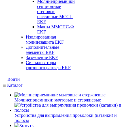
Молниеприемники
секционные
стеновые
пассивные МССП
EKF
Мачты ММСПС-Ф
EKF
Изолированная
молниезащита EKF
Дополнительные
элементы EKF
Заземление EKF
Сигнализаторы
грозового разряда EKF
Войти
Каталог
Молниеприемники: мачтовые и стержневые
Устройства для выпрямления проволоки (катанки) и
полосы