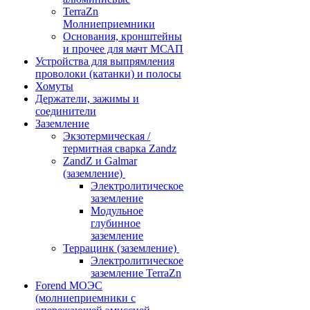
TerraZn
Молниеприемники
Основания, кронштейны
и прочее для мачт МСАП
Устройства для выпрямления
проволоки (катанки) и полосы
Хомуты
Держатели, зажимы и
соединители
Заземление
Экзотермическая /
термитная сварка Zandz
ZandZ и Galmar
(заземление)
Электролитическое
заземление
Модульное
глубинное
заземление
Террацинк (заземление)
Электролитическое
заземление TerraZn
Forend МОЭС
(молниеприемники с