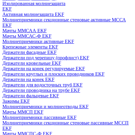
Изолированная молниезащита
EKF
Активная молниезащита EKF
Молниеприемники секционные стеновые активные МССА
EKF
Мачты ММСАА EKF
Мачты ММСАС-Ф EKF
Молниеприемники активные EKF
Крепежные элементы EKF
Держатели фасадные EKF
Держатели под черепицу (профлист) EKF
Держатели кровельные EKF
Держатели на конек регулируемые EKF
Держатели круглых и плоских проводников EKF
Держатели на конек EKF
Держатели для водосточных труб EKF
Держатели проводника на трубе EKF
Держатели фальцевые EKF
Зажимы EKF
Молниеприемники и молниеотводы EKF
Мачты ММСП EKF
Молниеприемники пассивные EKF
Молниеприемники секционные стеновые пассивные МССП
EKF
Мачты ММСПС-Ф EKF