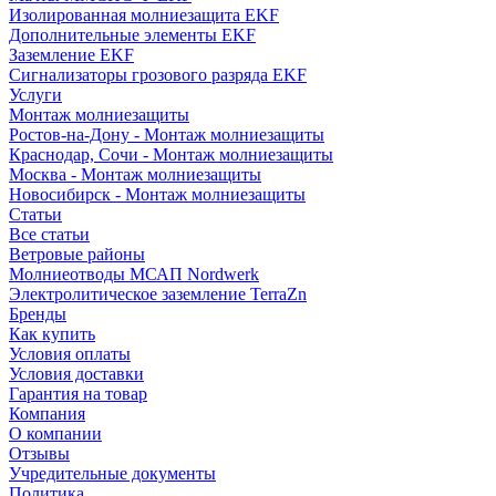
Изолированная молниезащита EKF
Дополнительные элементы EKF
Заземление EKF
Сигнализаторы грозового разряда EKF
Услуги
Монтаж молниезащиты
Ростов-на-Дону - Монтаж молниезащиты
Краснодар, Сочи - Монтаж молниезащиты
Москва - Монтаж молниезащиты
Новосибирск - Монтаж молниезащиты
Статьи
Все статьи
Ветровые районы
Молниеотводы МСАП Nordwerk
Электролитическое заземление TerraZn
Бренды
Как купить
Условия оплаты
Условия доставки
Гарантия на товар
Компания
О компании
Отзывы
Учредительные документы
Политика