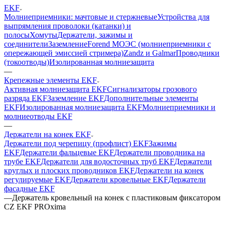
EKF
Молниеприемники: мачтовые и стержневые
Устройства для
выпрямления проволоки (катанки) и
полосы
Хомуты
Держатели, зажимы и
соединители
Заземление
Forend МОЭС (молниеприемники с
опережающей эмиссией стримера)
Zandz и Galmar
Проводники
(токоотводы)
Изолированная молниезащита
—
Крепежные элементы EKF
Активная молниезащита EKF
Сигнализаторы грозового
разряда EKF
Заземление EKF
Дополнительные элементы
EKF
Изолированная молниезащита EKF
Молниеприемники и
молниеотводы EKF
—
Держатели на конек EKF
Держатели под черепицу (профлист) EKF
Зажимы
EKF
Держатели фальцевые EKF
Держатели проводника на
трубе EKF
Держатели для водосточных труб EKF
Держатели
круглых и плоских проводников EKF
Держатели на конек
регулируемые EKF
Держатели кровельные EKF
Держатели
фасадные EKF
—
Держатель кровельный на конек с пластиковым фиксатором
CZ EKF PROxima