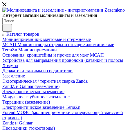
Интернет-магазин молниезащиты и заземления
Каталог товаров
Молниеприемники: мачтовые и стержневые
МСАП Молниеотводы отдельно стоящие алюминиевые
TerraZn Молниеприемники
Основания, кронштейны и прочее для мачт МСАП
Устройства для выпрямления проволоки (катанки) и полосы
Хомуты
Держатели, зажимы и соединители
Заземление
Экзотермическая / термитная сварка Zandz
ZandZ и Galmar (заземление)
Электролитическое заземление
Модульное глубинное заземление
Террацинк (заземление)
Электролитическое заземление TerraZn
Forend МОЭС (молниеприемники с опережающей эмиссией
стримера)
Zandz и Galmar
Проводники (токоотводы)