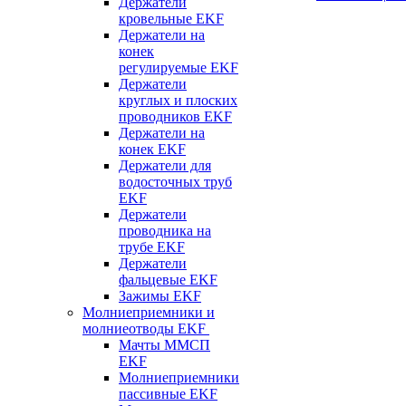
Держатели
кровельные EKF
Держатели на
конек
регулируемые EKF
Держатели
круглых и плоских
проводников EKF
Держатели на
конек EKF
Держатели для
водосточных труб
EKF
Держатели
проводника на
трубе EKF
Держатели
фальцевые EKF
Зажимы EKF
Молниеприемники и
молниеотводы EKF
Мачты ММСП
EKF
Молниеприемники
пассивные EKF