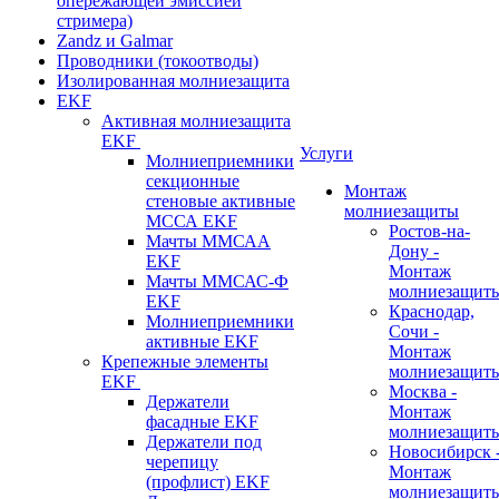
опережающей эмиссией
стримера)
Zandz и Galmar
Проводники (токоотводы)
Изолированная молниезащита
EKF
Активная молниезащита
EKF
Услуги
Молниеприемники
секционные
Монтаж
стеновые активные
молниезащиты
МССА EKF
Ростов-на-
Мачты ММСАА
Дону -
EKF
Монтаж
Мачты ММСАС-Ф
молниезащит
EKF
Краснодар,
Молниеприемники
Сочи -
активные EKF
Монтаж
Крепежные элементы
молниезащит
EKF
Москва -
Держатели
Монтаж
фасадные EKF
молниезащит
Держатели под
Новосибирск 
черепицу
Монтаж
(профлист) EKF
молниезащит