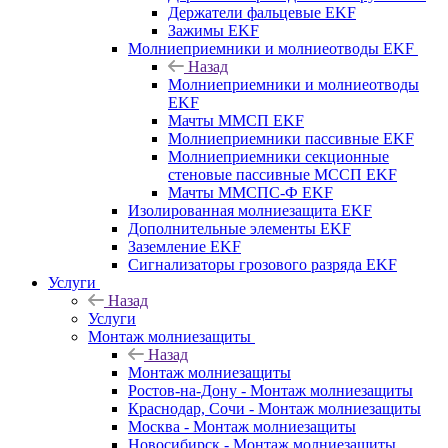
Держатели фальцевые EKF
Зажимы EKF
Молниеприемники и молниеотводы EKF
Назад
Молниеприемники и молниеотводы
EKF
Мачты ММСП EKF
Молниеприемники пассивные EKF
Молниеприемники секционные
стеновые пассивные МССП EKF
Мачты ММСПС-Ф EKF
Изолированная молниезащита EKF
Дополнительные элементы EKF
Заземление EKF
Сигнализаторы грозового разряда EKF
Услуги
Назад
Услуги
Монтаж молниезащиты
Назад
Монтаж молниезащиты
Ростов-на-Дону - Монтаж молниезащиты
Краснодар, Сочи - Монтаж молниезащиты
Москва - Монтаж молниезащиты
Новосибирск - Монтаж молниезащиты