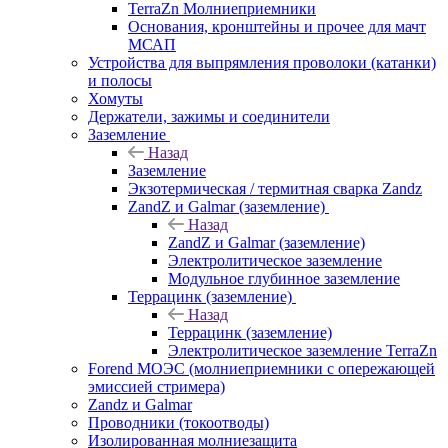
TerraZn Молниеприемники
Основания, кронштейны и прочее для мачт
МСАП
Устройства для выпрямления проволоки (катанки)
и полосы
Хомуты
Держатели, зажимы и соединители
Заземление
Назад
Заземление
Экзотермическая / термитная сварка Zandz
ZandZ и Galmar (заземление)
Назад
ZandZ и Galmar (заземление)
Электролитическое заземление
Модульное глубинное заземление
Террацинк (заземление)
Назад
Террацинк (заземление)
Электролитическое заземление TerraZn
Forend МОЭС (молниеприемники с опережающей
эмиссией стримера)
Zandz и Galmar
Проводники (токоотводы)
Изолированная молниезащита