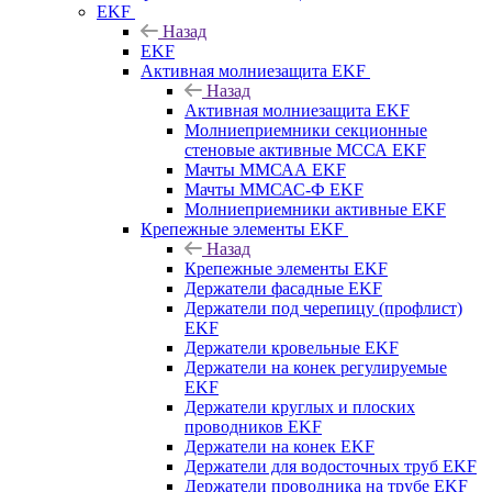
EKF
Назад
EKF
Активная молниезащита EKF
Назад
Активная молниезащита EKF
Молниеприемники секционные
стеновые активные МССА EKF
Мачты ММСАА EKF
Мачты ММСАС-Ф EKF
Молниеприемники активные EKF
Крепежные элементы EKF
Назад
Крепежные элементы EKF
Держатели фасадные EKF
Держатели под черепицу (профлист)
EKF
Держатели кровельные EKF
Держатели на конек регулируемые
EKF
Держатели круглых и плоских
проводников EKF
Держатели на конек EKF
Держатели для водосточных труб EKF
Держатели проводника на трубе EKF