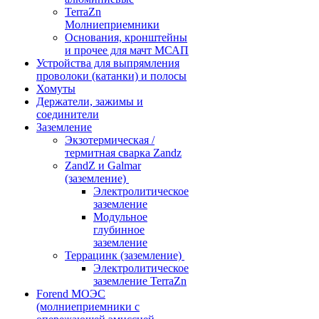
TerraZn
Молниеприемники
Основания, кронштейны
и прочее для мачт МСАП
Устройства для выпрямления
проволоки (катанки) и полосы
Хомуты
Держатели, зажимы и
соединители
Заземление
Экзотермическая /
термитная сварка Zandz
ZandZ и Galmar
(заземление)
Электролитическое
заземление
Модульное
глубинное
заземление
Террацинк (заземление)
Электролитическое
заземление TerraZn
Forend МОЭС
(молниеприемники с