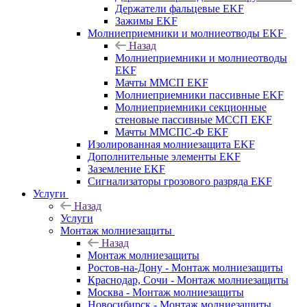
Держатели фальцевые EKF
Зажимы EKF
Молниеприемники и молниеотводы EKF
Назад
Молниеприемники и молниеотводы
EKF
Мачты ММСП EKF
Молниеприемники пассивные EKF
Молниеприемники секционные
стеновые пассивные МССП EKF
Мачты ММСПС-Ф EKF
Изолированная молниезащита EKF
Дополнительные элементы EKF
Заземление EKF
Сигнализаторы грозового разряда EKF
Услуги
Назад
Услуги
Монтаж молниезащиты
Назад
Монтаж молниезащиты
Ростов-на-Дону - Монтаж молниезащиты
Краснодар, Сочи - Монтаж молниезащиты
Москва - Монтаж молниезащиты
Новосибирск - Монтаж молниезащиты