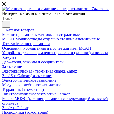
Интернет-магазин молниезащиты и заземления
Каталог товаров
Молниеприемники: мачтовые и стержневые
МСАП Молниеотводы отдельно стоящие алюминиевые
TerraZn Молниеприемники
Основания, кронштейны и прочее для мачт МСАП
Устройства для выпрямления проволоки (катанки) и полосы
Хомуты
Держатели, зажимы и соединители
Заземление
Экзотермическая / термитная сварка Zandz
ZandZ и Galmar (заземление)
Электролитическое заземление
Модульное глубинное заземление
Террацинк (заземление)
Электролитическое заземление TerraZn
Forend МОЭС (молниеприемники с опережающей эмиссией
стримера)
Zandz и Galmar
Проводники (токоотводы)