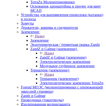
TerraZn Молниеприемники
Основания, кронштейны и прочее для мачт
МСАП
Устройства для выпрямления проволоки (катанки)
и полосы
Хомуты
Держатели, зажимы и соединители
Заземление
Назад
Заземление
Экзотермическая / термитная сварка Zandz
ZandZ и Galmar (заземление)
Назад
ZandZ и Galmar (заземление)
Электролитическое заземление
Модульное глубинное заземление
Террацинк (заземление)
Назад
Террацинк (заземление)
Электролитическое заземление TerraZn
Forend МОЭС (молниеприемники с опережающей
эмиссией стримера)
Zandz и Galmar
Проводники (токоотводы)
Изолированная молниезащита