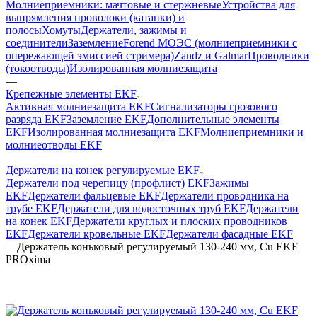
Молниеприемники: мачтовые и стержневые
Устройства для
выпрямления проволоки (катанки) и
полосы
Хомуты
Держатели, зажимы и
соединители
Заземление
Forend МОЭС (молниеприемники с
опережающей эмиссией стримера)
Zandz и Galmar
Проводники
(токоотводы)
Изолированная молниезащита
—
Крепежные элементы EKF
Активная молниезащита EKF
Сигнализаторы грозового
разряда EKF
Заземление EKF
Дополнительные элементы
EKF
Изолированная молниезащита EKF
Молниеприемники и
молниеотводы EKF
—
Держатели на конек регулируемые EKF
Держатели под черепицу (профлист) EKF
Зажимы
EKF
Держатели фальцевые EKF
Держатели проводника на
трубе EKF
Держатели для водосточных труб EKF
Держатели
на конек EKF
Держатели круглых и плоских проводников
EKF
Держатели кровельные EKF
Держатели фасадные EKF
—
Держатель коньковый регулируемый 130-240 мм, Cu EKF
PROxima