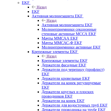
EKF
Назад
EKF
Активная молниезащита EKF
Назад
Активная молниезащита EKF
Молниеприемники секционные
стеновые активные МССА EKF
Мачты ММСАА EKF
Мачты ММСАС-Ф EKF
Молниеприемники активные EKF
Крепежные элементы EKF
Назад
Крепежные элементы EKF
Держатели фасадные EKF
Держатели под черепицу (профлист)
EKF
Держатели кровельные EKF
Держатели на конек регулируемые
EKF
Держатели круглых и плоских
проводников EKF
Держатели на конек EKF
Держатели для водосточных труб EKF
Держатели проводника на трубе EKF