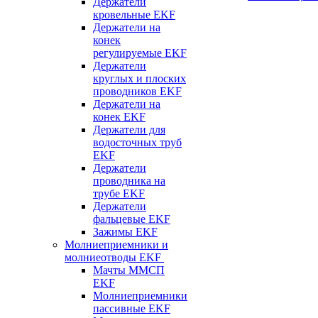
Держатели
кровельные EKF
Держатели на
конек
регулируемые EKF
Держатели
круглых и плоских
проводников EKF
Держатели на
конек EKF
Держатели для
водосточных труб
EKF
Держатели
проводника на
трубе EKF
Держатели
фальцевые EKF
Зажимы EKF
Молниеприемники и
молниеотводы EKF
Мачты ММСП
EKF
Молниеприемники
пассивные EKF