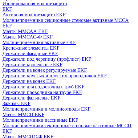
Изолированная молниезащита
EKF
Активная молниезащита EKF
Молниеприемники секционные стеновые активные МССА
EKF
Мачты ММСАА EKF
Мачты ММСАС-Ф EKF
Молниеприемники активные EKF
Крепежные элементы EKF
Держатели фасадные EKF
Держатели под черепицу (профлист) EKF
Держатели кровельные EKF
Держатели на конек регулируемые EKF
Держатели круглых и плоских проводников EKF
Держатели на конек EKF
Держатели для водосточных труб EKF
Держатели проводника на трубе EKF
Держатели фальцевые EKF
Зажимы EKF
Молниеприемники и молниеотводы EKF
Мачты ММСП EKF
Молниеприемники пассивные EKF
Молниеприемники секционные стеновые пассивные МССП
EKF
Мачты ММСПС-Ф EKF