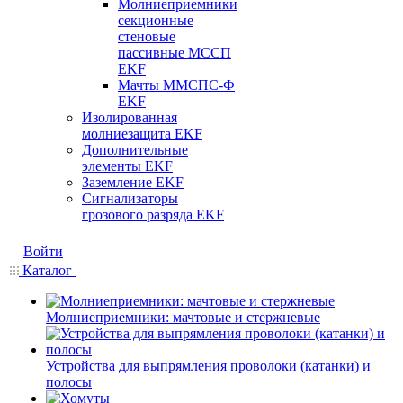
Молниеприемники
секционные
стеновые
пассивные МССП
EKF
Мачты ММСПС-Ф
EKF
Изолированная
молниезащита EKF
Дополнительные
элементы EKF
Заземление EKF
Сигнализаторы
грозового разряда EKF
Войти
Каталог
Молниеприемники: мачтовые и стержневые
Устройства для выпрямления проволоки (катанки) и
полосы