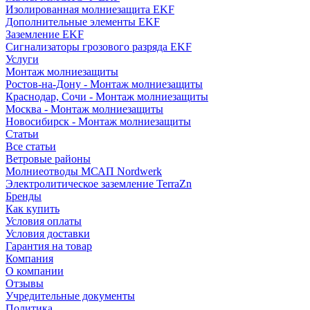
Изолированная молниезащита EKF
Дополнительные элементы EKF
Заземление EKF
Сигнализаторы грозового разряда EKF
Услуги
Монтаж молниезащиты
Ростов-на-Дону - Монтаж молниезащиты
Краснодар, Сочи - Монтаж молниезащиты
Москва - Монтаж молниезащиты
Новосибирск - Монтаж молниезащиты
Статьи
Все статьи
Ветровые районы
Молниеотводы МСАП Nordwerk
Электролитическое заземление TerraZn
Бренды
Как купить
Условия оплаты
Условия доставки
Гарантия на товар
Компания
О компании
Отзывы
Учредительные документы
Политика