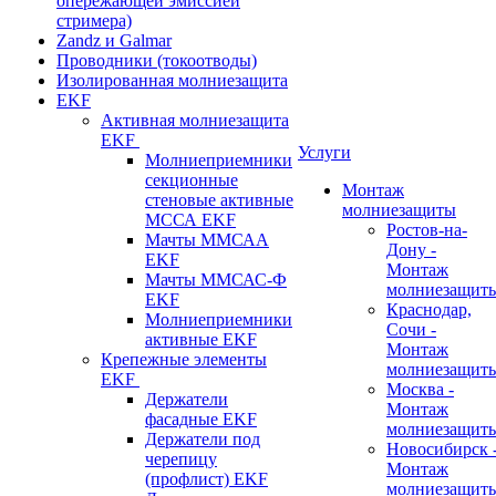
опережающей эмиссией
стримера)
Zandz и Galmar
Проводники (токоотводы)
Изолированная молниезащита
EKF
Активная молниезащита
EKF
Услуги
Молниеприемники
секционные
Монтаж
стеновые активные
молниезащиты
МССА EKF
Ростов-на-
Мачты ММСАА
Дону -
EKF
Монтаж
Мачты ММСАС-Ф
молниезащит
EKF
Краснодар,
Молниеприемники
Сочи -
активные EKF
Монтаж
Крепежные элементы
молниезащит
EKF
Москва -
Держатели
Монтаж
фасадные EKF
молниезащит
Держатели под
Новосибирск 
черепицу
Монтаж
(профлист) EKF
молниезащит