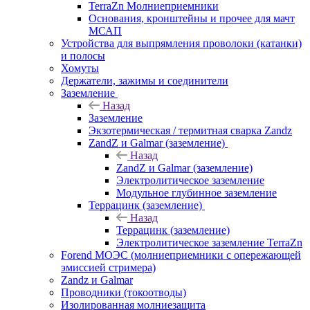
TerraZn Молниеприемники
Основания, кронштейны и прочее для мачт
МСАП
Устройства для выпрямления проволоки (катанки)
и полосы
Хомуты
Держатели, зажимы и соединители
Заземление
Назад
Заземление
Экзотермическая / термитная сварка Zandz
ZandZ и Galmar (заземление)
Назад
ZandZ и Galmar (заземление)
Электролитическое заземление
Модульное глубинное заземление
Террацинк (заземление)
Назад
Террацинк (заземление)
Электролитическое заземление TerraZn
Forend МОЭС (молниеприемники с опережающей
эмиссией стримера)
Zandz и Galmar
Проводники (токоотводы)
Изолированная молниезащита