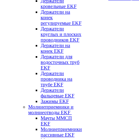
Держатели
кровельные EKF
Держатели на
конек
регулируемые EKF
Держатели
круглых и плоских
проводников EKF
Держатели на
конек EKF
Держатели для
водосточных труб
EKF
Держатели
проводника на
трубе EKF
Держатели
фальцевые EKF
Зажимы EKF
Молниеприемники и
молниеотводы EKF
Мачты ММСП
EKF
Молниеприемники
пассивные EKF