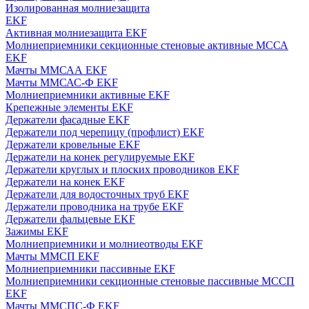
Изолированная молниезащита
EKF
Активная молниезащита EKF
Молниеприемники секционные стеновые активные МССА
EKF
Мачты ММСАА EKF
Мачты ММСАС-Ф EKF
Молниеприемники активные EKF
Крепежные элементы EKF
Держатели фасадные EKF
Держатели под черепицу (профлист) EKF
Держатели кровельные EKF
Держатели на конек регулируемые EKF
Держатели круглых и плоских проводников EKF
Держатели на конек EKF
Держатели для водосточных труб EKF
Держатели проводника на трубе EKF
Держатели фальцевые EKF
Зажимы EKF
Молниеприемники и молниеотводы EKF
Мачты ММСП EKF
Молниеприемники пассивные EKF
Молниеприемники секционные стеновые пассивные МССП
EKF
Мачты ММСПС-Ф EKF