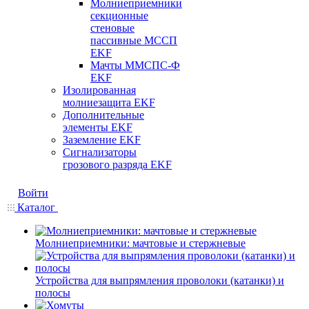
Молниеприемники
секционные
стеновые
пассивные МССП
EKF
Мачты ММСПС-Ф
EKF
Изолированная
молниезащита EKF
Дополнительные
элементы EKF
Заземление EKF
Сигнализаторы
грозового разряда EKF
Войти
Каталог
Молниеприемники: мачтовые и стержневые
Устройства для выпрямления проволоки (катанки) и
полосы