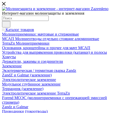
Интернет-магазин молниезащиты и заземления
Каталог товаров
Молниеприемники: мачтовые и стержневые
МСАП Молниеотводы отдельно стоящие алюминиевые
TerraZn Молниеприемники
Основания, кронштейны и прочее для мачт МСАП
Устройства для выпрямления проволоки (катанки) и полосы
Хомуты
Держатели, зажимы и соединители
Заземление
Экзотермическая / термитная сварка Zandz
ZandZ и Galmar (заземление)
Электролитическое заземление
Модульное глубинное заземление
Террацинк (заземление)
Электролитическое заземление TerraZn
Forend МОЭС (молниеприемники с опережающей эмиссией
стримера)
Zandz и Galmar
Проводники (токоотводы)