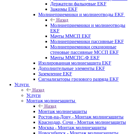
Держатели фальцевые EKF
Зажимы EKF
Молниеприемники и молниеотводы EKF
Назад
Молниеприемники и молниеотводы
EKF
Мачты ММСП EKF
Молниеприемники пассивные EKF
Молниеприемники секционные
стеновые пассивные МССП EKF
Мачты ММСПС-Ф EKF
Изолированная молниезащита EKF
Дополнительные элементы EKF
Заземление EKF
Сигнализаторы грозового разряда EKF
Услуги
Назад
Услуги
Монтаж молниезащиты
Назад
Монтаж молниезащиты
Ростов-на-Дону - Монтаж молниезащиты
Краснодар, Сочи - Монтаж молниезащиты
Москва - Монтаж молниезащиты
Новосибирск - Монтаж молниезащиты