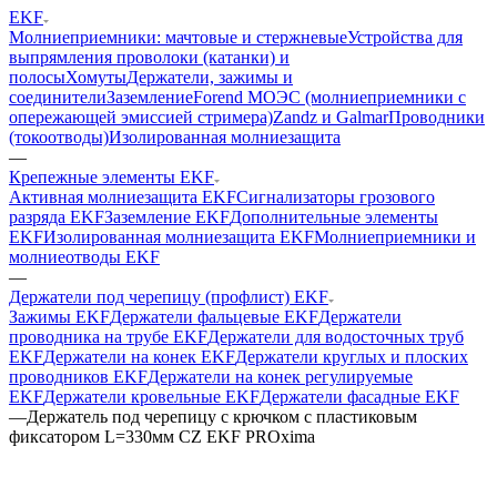
EKF
Молниеприемники: мачтовые и стержневые
Устройства для
выпрямления проволоки (катанки) и
полосы
Хомуты
Держатели, зажимы и
соединители
Заземление
Forend МОЭС (молниеприемники с
опережающей эмиссией стримера)
Zandz и Galmar
Проводники
(токоотводы)
Изолированная молниезащита
—
Крепежные элементы EKF
Активная молниезащита EKF
Сигнализаторы грозового
разряда EKF
Заземление EKF
Дополнительные элементы
EKF
Изолированная молниезащита EKF
Молниеприемники и
молниеотводы EKF
—
Держатели под черепицу (профлист) EKF
Зажимы EKF
Держатели фальцевые EKF
Держатели
проводника на трубе EKF
Держатели для водосточных труб
EKF
Держатели на конек EKF
Держатели круглых и плоских
проводников EKF
Держатели на конек регулируемые
EKF
Держатели кровельные EKF
Держатели фасадные EKF
—
Держатель под черепицу с крючком с пластиковым
фиксатором L=330мм CZ EKF PROxima