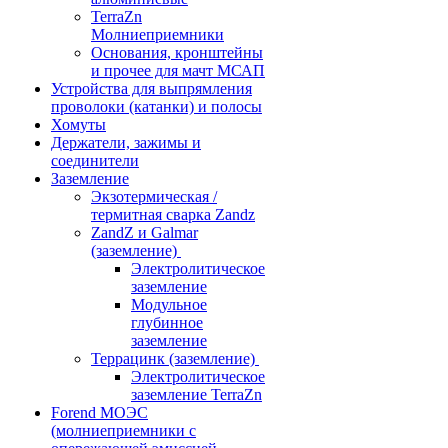
TerraZn
Молниеприемники
Основания, кронштейны
и прочее для мачт МСАП
Устройства для выпрямления
проволоки (катанки) и полосы
Хомуты
Держатели, зажимы и
соединители
Заземление
Экзотермическая /
термитная сварка Zandz
ZandZ и Galmar
(заземление)
Электролитическое
заземление
Модульное
глубинное
заземление
Террацинк (заземление)
Электролитическое
заземление TerraZn
Forend МОЭС
(молниеприемники с