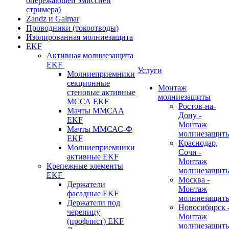
опережающей эмиссией
стримера)
Zandz и Galmar
Проводники (токоотводы)
Изолированная молниезащита
EKF
Активная молниезащита
EKF
Услуги
Молниеприемники
секционные
Монтаж
стеновые активные
молниезащиты
МССА EKF
Ростов-на-
Мачты ММСАА
Дону -
EKF
Монтаж
Мачты ММСАС-Ф
молниезащит
EKF
Краснодар,
Молниеприемники
Сочи -
активные EKF
Монтаж
Крепежные элементы
молниезащит
EKF
Москва -
Держатели
Монтаж
фасадные EKF
молниезащит
Держатели под
Новосибирск 
черепицу
Монтаж
(профлист) EKF
молниезащит