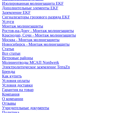
Изолированная молниезащита EKF
Дополнительные элементы EKF
Заземление EKF
Сигнализаторы грозового разряда EKF
Услуги
Монтаж молниезащиты
Ростов-на-Дону - Монтаж молниезащиты
Краснодар, Сочи - Монтаж молниезащиты
Москва - Монтаж молниезащиты
Новосибирск - Монтаж молниезащиты
Статьи
Все статьи
Ветровые районы
Молниеотводы МСАП Nordwerk
Электролитическое заземление TerraZn
Бренды
Как купить
Условия оплаты
Условия доставки
Гарантия на товар
Компания
О компании
Отзывы
Учредительные документы
Политика