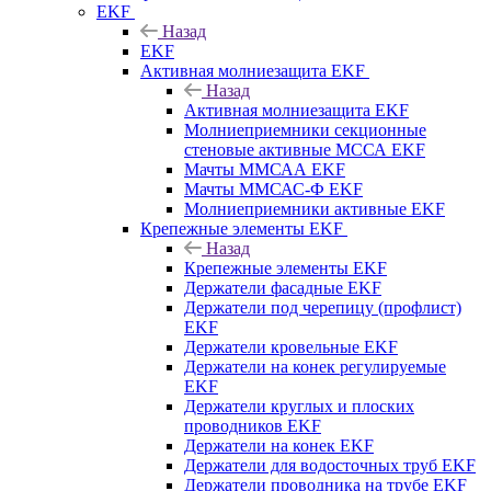
EKF
Назад
EKF
Активная молниезащита EKF
Назад
Активная молниезащита EKF
Молниеприемники секционные
стеновые активные МССА EKF
Мачты ММСАА EKF
Мачты ММСАС-Ф EKF
Молниеприемники активные EKF
Крепежные элементы EKF
Назад
Крепежные элементы EKF
Держатели фасадные EKF
Держатели под черепицу (профлист)
EKF
Держатели кровельные EKF
Держатели на конек регулируемые
EKF
Держатели круглых и плоских
проводников EKF
Держатели на конек EKF
Держатели для водосточных труб EKF
Держатели проводника на трубе EKF