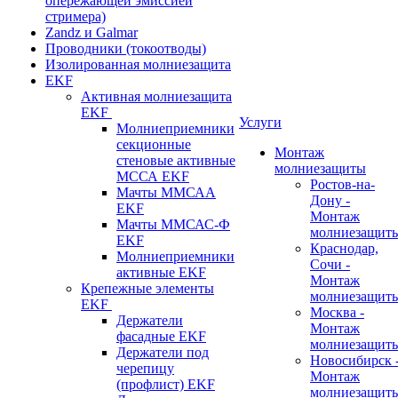
опережающей эмиссией
стримера)
Zandz и Galmar
Проводники (токоотводы)
Изолированная молниезащита
EKF
Активная молниезащита
EKF
Услуги
Молниеприемники
секционные
Монтаж
стеновые активные
молниезащиты
МССА EKF
Ростов-на-
Мачты ММСАА
Дону -
EKF
Монтаж
Мачты ММСАС-Ф
молниезащит
EKF
Краснодар,
Молниеприемники
Сочи -
активные EKF
Монтаж
Крепежные элементы
молниезащит
EKF
Москва -
Держатели
Монтаж
фасадные EKF
молниезащит
Держатели под
Новосибирск 
черепицу
Монтаж
(профлист) EKF
молниезащит