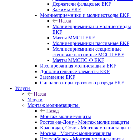
Держатели фальцевые EKF
Зажимы EKF
Молниеприемники и молниеотводы EKF
Назад
Молниеприемники и молниеотводы
EKF
Мачты ММСП EKF
Молниеприемники пассивные EKF
Молниеприемники секционные
стеновые пассивные МССП EKF
Мачты ММСПС-Ф EKF
Изолированная молниезащита EKF
Дополнительные элементы EKF
Заземление EKF
Сигнализаторы грозового разряда EKF
Услуги
Назад
Услуги
Монтаж молниезащиты
Назад
Монтаж молниезащиты
Ростов-на-Дону - Монтаж молниезащиты
Краснодар, Сочи - Монтаж молниезащиты
Москва - Монтаж молниезащиты
Новосибирск - Монтаж молниезащиты