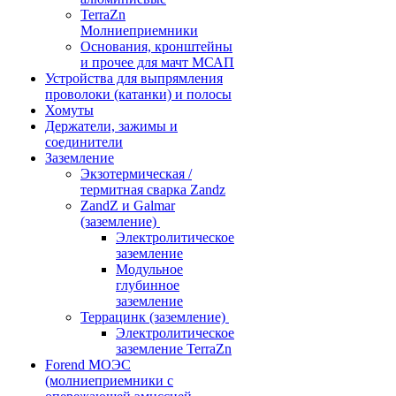
TerraZn
Молниеприемники
Основания, кронштейны
и прочее для мачт МСАП
Устройства для выпрямления
проволоки (катанки) и полосы
Хомуты
Держатели, зажимы и
соединители
Заземление
Экзотермическая /
термитная сварка Zandz
ZandZ и Galmar
(заземление)
Электролитическое
заземление
Модульное
глубинное
заземление
Террацинк (заземление)
Электролитическое
заземление TerraZn
Forend МОЭС
(молниеприемники с