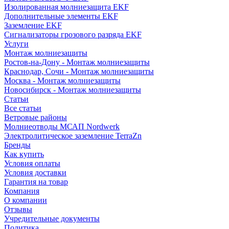
Изолированная молниезащита EKF
Дополнительные элементы EKF
Заземление EKF
Сигнализаторы грозового разряда EKF
Услуги
Монтаж молниезащиты
Ростов-на-Дону - Монтаж молниезащиты
Краснодар, Сочи - Монтаж молниезащиты
Москва - Монтаж молниезащиты
Новосибирск - Монтаж молниезащиты
Статьи
Все статьи
Ветровые районы
Молниеотводы МСАП Nordwerk
Электролитическое заземление TerraZn
Бренды
Как купить
Условия оплаты
Условия доставки
Гарантия на товар
Компания
О компании
Отзывы
Учредительные документы
Политика