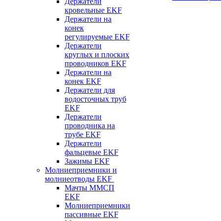
Держатели
кровельные EKF
Держатели на
конек
регулируемые EKF
Держатели
круглых и плоских
проводников EKF
Держатели на
конек EKF
Держатели для
водосточных труб
EKF
Держатели
проводника на
трубе EKF
Держатели
фальцевые EKF
Зажимы EKF
Молниеприемники и
молниеотводы EKF
Мачты ММСП
EKF
Молниеприемники
пассивные EKF