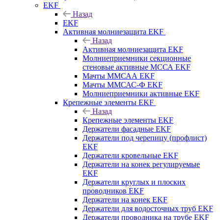
EKF
Назад
EKF
Активная молниезащита EKF
Назад
Активная молниезащита EKF
Молниеприемники секционные
стеновые активные МССА EKF
Мачты ММСАА EKF
Мачты ММСАС-Ф EKF
Молниеприемники активные EKF
Крепежные элементы EKF
Назад
Крепежные элементы EKF
Держатели фасадные EKF
Держатели под черепицу (профлист)
EKF
Держатели кровельные EKF
Держатели на конек регулируемые
EKF
Держатели круглых и плоских
проводников EKF
Держатели на конек EKF
Держатели для водосточных труб EKF
Держатели проводника на трубе EKF