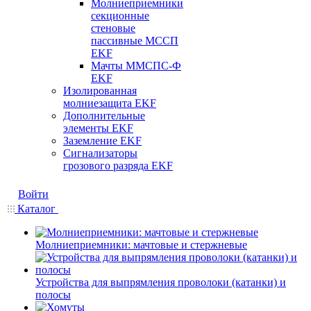
Молниеприемники
секционные
стеновые
пассивные МССП
EKF
Мачты ММСПС-Ф
EKF
Изолированная
молниезащита EKF
Дополнительные
элементы EKF
Заземление EKF
Сигнализаторы
грозового разряда EKF
Войти
Каталог
Молниеприемники: мачтовые и стержневые
Устройства для выпрямления проволоки (катанки) и
полосы