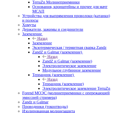
TerraZn Молниеприемники
Основания, кронштейны и прочее для мачт
МСАП
Устройства для выпрямления проволоки (катанки)
и полосы
Хомуты
Держатели, зажимы и соединители
Заземление
Назад
Заземление
Экзотермическая / термитная сварка Zandz
ZandZ и Galmar (заземление)
Назад
ZandZ и Galmar (заземление)
Электролитическое заземление
Модульное глубинное заземление
Террацинк (заземление)
Назад
Террацинк (заземление)
Электролитическое заземление TerraZn
Forend МОЭС (молниеприемники с опережающей
эмиссией стримера)
Zandz и Galmar
Проводники (токоотводы)
Изолированная молниезащита