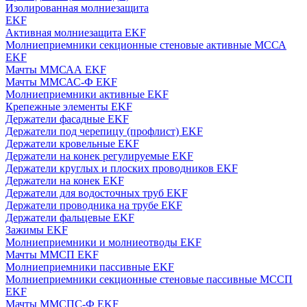
Изолированная молниезащита
EKF
Активная молниезащита EKF
Молниеприемники секционные стеновые активные МССА
EKF
Мачты ММСАА EKF
Мачты ММСАС-Ф EKF
Молниеприемники активные EKF
Крепежные элементы EKF
Держатели фасадные EKF
Держатели под черепицу (профлист) EKF
Держатели кровельные EKF
Держатели на конек регулируемые EKF
Держатели круглых и плоских проводников EKF
Держатели на конек EKF
Держатели для водосточных труб EKF
Держатели проводника на трубе EKF
Держатели фальцевые EKF
Зажимы EKF
Молниеприемники и молниеотводы EKF
Мачты ММСП EKF
Молниеприемники пассивные EKF
Молниеприемники секционные стеновые пассивные МССП
EKF
Мачты ММСПС-Ф EKF