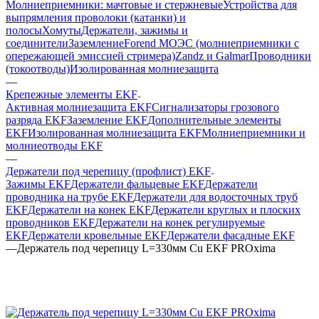
Молниеприемники: мачтовые и стержневые
Устройства для
выпрямления проволоки (катанки) и
полосы
Хомуты
Держатели, зажимы и
соединители
Заземление
Forend МОЭС (молниеприемники с
опережающей эмиссией стримера)
Zandz и Galmar
Проводники
(токоотводы)
Изолированная молниезащита
—
Крепежные элементы EKF
Активная молниезащита EKF
Сигнализаторы грозового
разряда EKF
Заземление EKF
Дополнительные элементы
EKF
Изолированная молниезащита EKF
Молниеприемники и
молниеотводы EKF
—
Держатели под черепицу (профлист) EKF
Зажимы EKF
Держатели фальцевые EKF
Держатели
проводника на трубе EKF
Держатели для водосточных труб
EKF
Держатели на конек EKF
Держатели круглых и плоских
проводников EKF
Держатели на конек регулируемые
EKF
Держатели кровельные EKF
Держатели фасадные EKF
—
Держатель под черепицу L=330мм Cu EKF PROxima