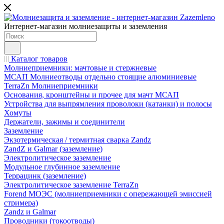
Интернет-магазин молниезащиты и заземления
Каталог товаров
Молниеприемники: мачтовые и стержневые
МСАП Молниеотводы отдельно стоящие алюминиевые
TerraZn Молниеприемники
Основания, кронштейны и прочее для мачт МСАП
Устройства для выпрямления проволоки (катанки) и полосы
Хомуты
Держатели, зажимы и соединители
Заземление
Экзотермическая / термитная сварка Zandz
ZandZ и Galmar (заземление)
Электролитическое заземление
Модульное глубинное заземление
Террацинк (заземление)
Электролитическое заземление TerraZn
Forend МОЭС (молниеприемники с опережающей эмиссией
стримера)
Zandz и Galmar
Проводники (токоотводы)