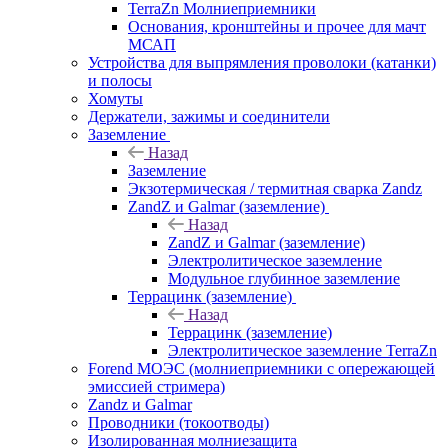
TerraZn Молниеприемники
Основания, кронштейны и прочее для мачт
МСАП
Устройства для выпрямления проволоки (катанки)
и полосы
Хомуты
Держатели, зажимы и соединители
Заземление
Назад
Заземление
Экзотермическая / термитная сварка Zandz
ZandZ и Galmar (заземление)
Назад
ZandZ и Galmar (заземление)
Электролитическое заземление
Модульное глубинное заземление
Террацинк (заземление)
Назад
Террацинк (заземление)
Электролитическое заземление TerraZn
Forend МОЭС (молниеприемники с опережающей
эмиссией стримера)
Zandz и Galmar
Проводники (токоотводы)
Изолированная молниезащита