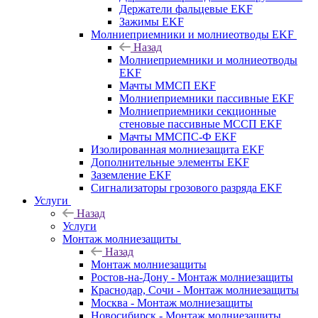
Держатели фальцевые EKF
Зажимы EKF
Молниеприемники и молниеотводы EKF
Назад
Молниеприемники и молниеотводы
EKF
Мачты ММСП EKF
Молниеприемники пассивные EKF
Молниеприемники секционные
стеновые пассивные МССП EKF
Мачты ММСПС-Ф EKF
Изолированная молниезащита EKF
Дополнительные элементы EKF
Заземление EKF
Сигнализаторы грозового разряда EKF
Услуги
Назад
Услуги
Монтаж молниезащиты
Назад
Монтаж молниезащиты
Ростов-на-Дону - Монтаж молниезащиты
Краснодар, Сочи - Монтаж молниезащиты
Москва - Монтаж молниезащиты
Новосибирск - Монтаж молниезащиты