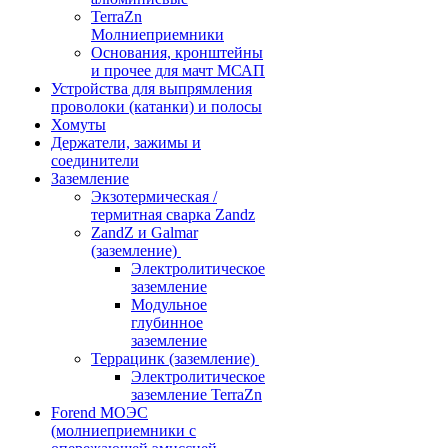
TerraZn
Молниеприемники
Основания, кронштейны
и прочее для мачт МСАП
Устройства для выпрямления
проволоки (катанки) и полосы
Хомуты
Держатели, зажимы и
соединители
Заземление
Экзотермическая /
термитная сварка Zandz
ZandZ и Galmar
(заземление)
Электролитическое
заземление
Модульное
глубинное
заземление
Террацинк (заземление)
Электролитическое
заземление TerraZn
Forend МОЭС
(молниеприемники с