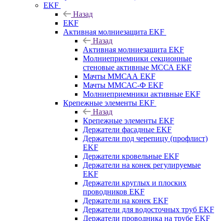
EKF
Назад
EKF
Активная молниезащита EKF
Назад
Активная молниезащита EKF
Молниеприемники секционные
стеновые активные МССА EKF
Мачты ММСАА EKF
Мачты ММСАС-Ф EKF
Молниеприемники активные EKF
Крепежные элементы EKF
Назад
Крепежные элементы EKF
Держатели фасадные EKF
Держатели под черепицу (профлист)
EKF
Держатели кровельные EKF
Держатели на конек регулируемые
EKF
Держатели круглых и плоских
проводников EKF
Держатели на конек EKF
Держатели для водосточных труб EKF
Держатели проводника на трубе EKF