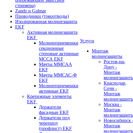
опережающей эмиссией
стримера)
Zandz и Galmar
Проводники (токоотводы)
Изолированная молниезащита
EKF
Активная молниезащита
EKF
Услуги
Молниеприемники
секционные
Монтаж
стеновые активные
молниезащиты
МССА EKF
Ростов-на-
Мачты ММСАА
Дону -
EKF
Монтаж
Мачты ММСАС-Ф
молниезащит
EKF
Краснодар,
Молниеприемники
Сочи -
активные EKF
Монтаж
Крепежные элементы
молниезащит
EKF
Москва -
Держатели
Монтаж
фасадные EKF
молниезащит
Держатели под
Новосибирск 
черепицу
Монтаж
(профлист) EKF
молниезащит