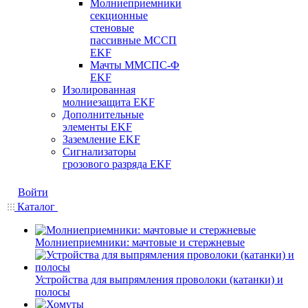
Молниеприемники
секционные
стеновые
пассивные МССП
EKF
Мачты ММСПС-Ф
EKF
Изолированная
молниезащита EKF
Дополнительные
элементы EKF
Заземление EKF
Сигнализаторы
грозового разряда EKF
Войти
Каталог
Молниеприемники: мачтовые и стержневые
Устройства для выпрямления проволоки (катанки) и
полосы