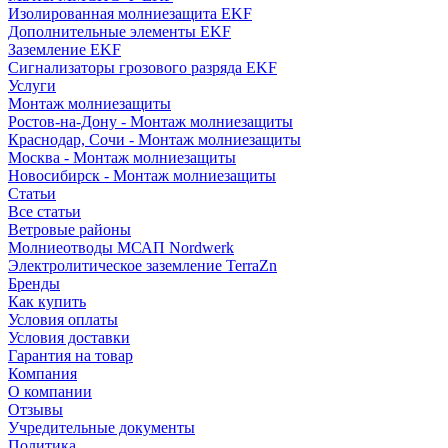
Изолированная молниезащита EKF
Дополнительные элементы EKF
Заземление EKF
Сигнализаторы грозового разряда EKF
Услуги
Монтаж молниезащиты
Ростов-на-Дону - Монтаж молниезащиты
Краснодар, Сочи - Монтаж молниезащиты
Москва - Монтаж молниезащиты
Новосибирск - Монтаж молниезащиты
Статьи
Все статьи
Ветровые районы
Молниеотводы МСАП Nordwerk
Электролитическое заземление TerraZn
Бренды
Как купить
Условия оплаты
Условия доставки
Гарантия на товар
Компания
О компании
Отзывы
Учредительные документы
Политика