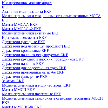
Изолированная молниезащита
EKF
Активная молниезащита EKF
Молниеприемники секционные стеновые активные МССА
EKF
Мачты ММСАА EKF
Мачты ММСАС-Ф EKF
Молниеприемники активные EKF
Крепежные элементы EKF
Держатели фасадные EKF
Держатели под черепицу (профлист) EKF
Держатели кровельные EKF
Держатели на конек регулируемые EKF
Держатели круглых и плоских проводников EKF
Держатели на конек EKF
Держатели для водосточных труб EKF
Держатели проводника на трубе EKF
Держатели фальцевые EKF
Зажимы EKF
Молниеприемники и молниеотводы EKF
Мачты ММСП EKF
Молниеприемники пассивные EKF
Молниеприемники секционные стеновые пассивные МССП
EKF
Мачты ММСПС-Ф EKF