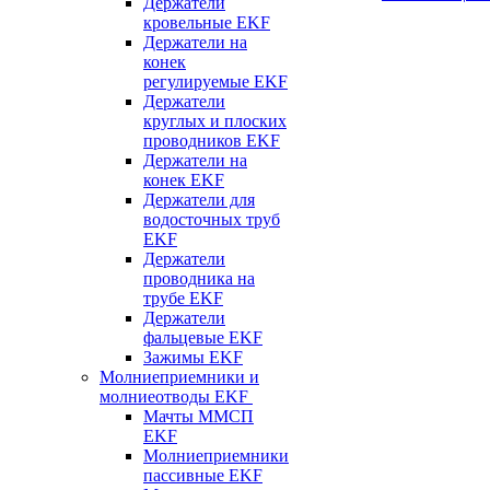
Держатели
кровельные EKF
Держатели на
конек
регулируемые EKF
Держатели
круглых и плоских
проводников EKF
Держатели на
конек EKF
Держатели для
водосточных труб
EKF
Держатели
проводника на
трубе EKF
Держатели
фальцевые EKF
Зажимы EKF
Молниеприемники и
молниеотводы EKF
Мачты ММСП
EKF
Молниеприемники
пассивные EKF