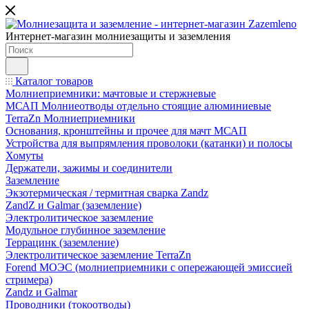
Интернет-магазин молниезащиты и заземления
Каталог товаров
Молниеприемники: мачтовые и стержневые
МСАП Молниеотводы отдельно стоящие алюминиевые
TerraZn Молниеприемники
Основания, кронштейны и прочее для мачт МСАП
Устройства для выпрямления проволоки (катанки) и полосы
Хомуты
Держатели, зажимы и соединители
Заземление
Экзотермическая / термитная сварка Zandz
ZandZ и Galmar (заземление)
Электролитическое заземление
Модульное глубинное заземление
Террацинк (заземление)
Электролитическое заземление TerraZn
Forend МОЭС (молниеприемники с опережающей эмиссией
стримера)
Zandz и Galmar
Проводники (токоотводы)