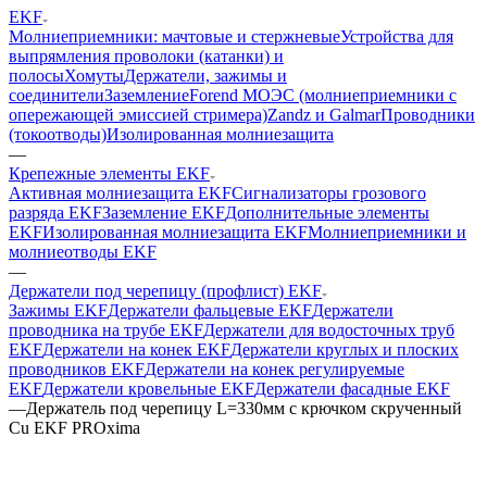
EKF
Молниеприемники: мачтовые и стержневые
Устройства для
выпрямления проволоки (катанки) и
полосы
Хомуты
Держатели, зажимы и
соединители
Заземление
Forend МОЭС (молниеприемники с
опережающей эмиссией стримера)
Zandz и Galmar
Проводники
(токоотводы)
Изолированная молниезащита
—
Крепежные элементы EKF
Активная молниезащита EKF
Сигнализаторы грозового
разряда EKF
Заземление EKF
Дополнительные элементы
EKF
Изолированная молниезащита EKF
Молниеприемники и
молниеотводы EKF
—
Держатели под черепицу (профлист) EKF
Зажимы EKF
Держатели фальцевые EKF
Держатели
проводника на трубе EKF
Держатели для водосточных труб
EKF
Держатели на конек EKF
Держатели круглых и плоских
проводников EKF
Держатели на конек регулируемые
EKF
Держатели кровельные EKF
Держатели фасадные EKF
—
Держатель под черепицу L=330мм с крючком скрученный
Cu EKF PROxima