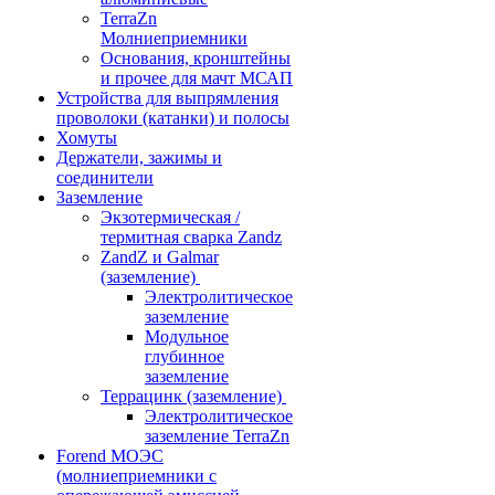
TerraZn
Молниеприемники
Основания, кронштейны
и прочее для мачт МСАП
Устройства для выпрямления
проволоки (катанки) и полосы
Хомуты
Держатели, зажимы и
соединители
Заземление
Экзотермическая /
термитная сварка Zandz
ZandZ и Galmar
(заземление)
Электролитическое
заземление
Модульное
глубинное
заземление
Террацинк (заземление)
Электролитическое
заземление TerraZn
Forend МОЭС
(молниеприемники с