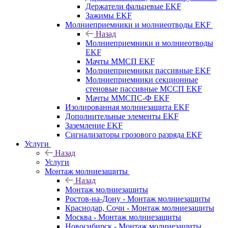
Держатели фальцевые EKF
Зажимы EKF
Молниеприемники и молниеотводы EKF
Назад
Молниеприемники и молниеотводы
EKF
Мачты ММСП EKF
Молниеприемники пассивные EKF
Молниеприемники секционные
стеновые пассивные МССП EKF
Мачты ММСПС-Ф EKF
Изолированная молниезащита EKF
Дополнительные элементы EKF
Заземление EKF
Сигнализаторы грозового разряда EKF
Услуги
Назад
Услуги
Монтаж молниезащиты
Назад
Монтаж молниезащиты
Ростов-на-Дону - Монтаж молниезащиты
Краснодар, Сочи - Монтаж молниезащиты
Москва - Монтаж молниезащиты
Новосибирск - Монтаж молниезащиты