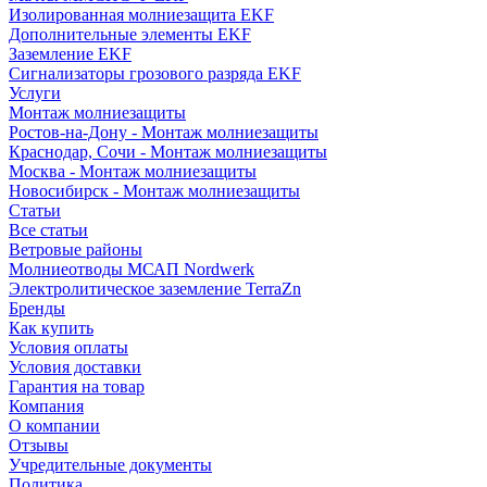
Изолированная молниезащита EKF
Дополнительные элементы EKF
Заземление EKF
Сигнализаторы грозового разряда EKF
Услуги
Монтаж молниезащиты
Ростов-на-Дону - Монтаж молниезащиты
Краснодар, Сочи - Монтаж молниезащиты
Москва - Монтаж молниезащиты
Новосибирск - Монтаж молниезащиты
Статьи
Все статьи
Ветровые районы
Молниеотводы МСАП Nordwerk
Электролитическое заземление TerraZn
Бренды
Как купить
Условия оплаты
Условия доставки
Гарантия на товар
Компания
О компании
Отзывы
Учредительные документы
Политика