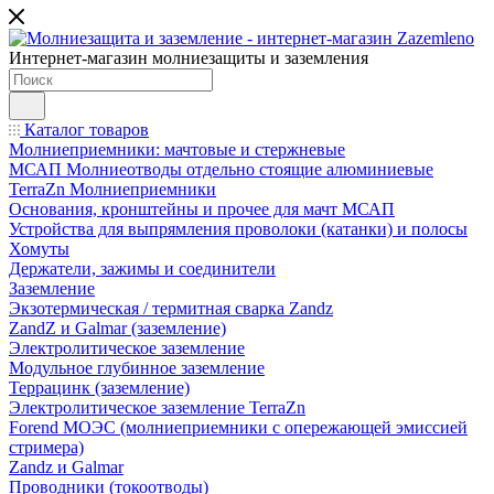
Интернет-магазин молниезащиты и заземления
Каталог товаров
Молниеприемники: мачтовые и стержневые
МСАП Молниеотводы отдельно стоящие алюминиевые
TerraZn Молниеприемники
Основания, кронштейны и прочее для мачт МСАП
Устройства для выпрямления проволоки (катанки) и полосы
Хомуты
Держатели, зажимы и соединители
Заземление
Экзотермическая / термитная сварка Zandz
ZandZ и Galmar (заземление)
Электролитическое заземление
Модульное глубинное заземление
Террацинк (заземление)
Электролитическое заземление TerraZn
Forend МОЭС (молниеприемники с опережающей эмиссией
стримера)
Zandz и Galmar
Проводники (токоотводы)