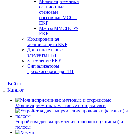
Молниеприемники
секционные
стеновые
пассивные МССП
EKF
Мачты ММСПС-Ф
EKF
Изолированная
молниезащита EKF
Дополнительные
элементы EKF
Заземление EKF
Сигнализаторы
грозового разряда EKF
Войти
Каталог
Молниеприемники: мачтовые и стержневые
Устройства для выпрямления проволоки (катанки) и
полосы