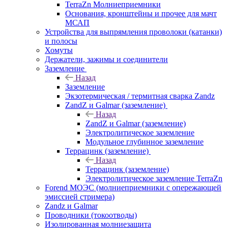
TerraZn Молниеприемники
Основания, кронштейны и прочее для мачт
МСАП
Устройства для выпрямления проволоки (катанки)
и полосы
Хомуты
Держатели, зажимы и соединители
Заземление
Назад
Заземление
Экзотермическая / термитная сварка Zandz
ZandZ и Galmar (заземление)
Назад
ZandZ и Galmar (заземление)
Электролитическое заземление
Модульное глубинное заземление
Террацинк (заземление)
Назад
Террацинк (заземление)
Электролитическое заземление TerraZn
Forend МОЭС (молниеприемники с опережающей
эмиссией стримера)
Zandz и Galmar
Проводники (токоотводы)
Изолированная молниезащита