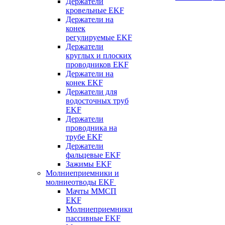
Держатели
кровельные EKF
Держатели на
конек
регулируемые EKF
Держатели
круглых и плоских
проводников EKF
Держатели на
конек EKF
Держатели для
водосточных труб
EKF
Держатели
проводника на
трубе EKF
Держатели
фальцевые EKF
Зажимы EKF
Молниеприемники и
молниеотводы EKF
Мачты ММСП
EKF
Молниеприемники
пассивные EKF