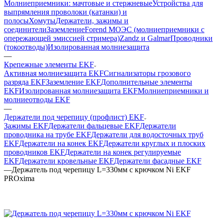
Молниеприемники: мачтовые и стержневые
Устройства для
выпрямления проволоки (катанки) и
полосы
Хомуты
Держатели, зажимы и
соединители
Заземление
Forend МОЭС (молниеприемники с
опережающей эмиссией стримера)
Zandz и Galmar
Проводники
(токоотводы)
Изолированная молниезащита
—
Крепежные элементы EKF
Активная молниезащита EKF
Сигнализаторы грозового
разряда EKF
Заземление EKF
Дополнительные элементы
EKF
Изолированная молниезащита EKF
Молниеприемники и
молниеотводы EKF
—
Держатели под черепицу (профлист) EKF
Зажимы EKF
Держатели фальцевые EKF
Держатели
проводника на трубе EKF
Держатели для водосточных труб
EKF
Держатели на конек EKF
Держатели круглых и плоских
проводников EKF
Держатели на конек регулируемые
EKF
Держатели кровельные EKF
Держатели фасадные EKF
—
Держатель под черепицу L=330мм с крючком Ni EKF
PROxima