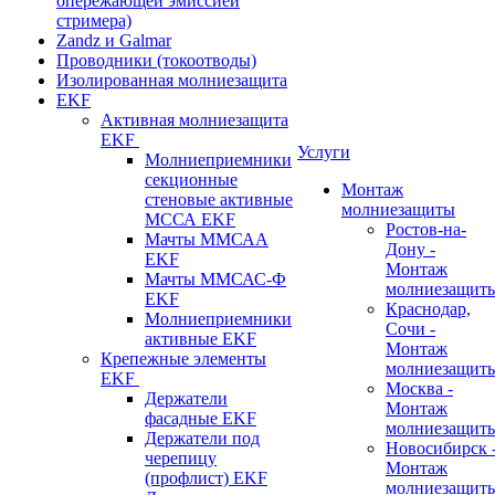
опережающей эмиссией
стримера)
Zandz и Galmar
Проводники (токоотводы)
Изолированная молниезащита
EKF
Активная молниезащита
EKF
Услуги
Молниеприемники
секционные
Монтаж
стеновые активные
молниезащиты
МССА EKF
Ростов-на-
Мачты ММСАА
Дону -
EKF
Монтаж
Мачты ММСАС-Ф
молниезащит
EKF
Краснодар,
Молниеприемники
Сочи -
активные EKF
Монтаж
Крепежные элементы
молниезащит
EKF
Москва -
Держатели
Монтаж
фасадные EKF
молниезащит
Держатели под
Новосибирск 
черепицу
Монтаж
(профлист) EKF
молниезащит