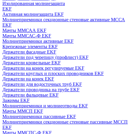
Изолированная молниезащита
EKF
Активная молниезащита EKF
Молниеприемники секционные стеновые активные МССА
EKF
Мачты ММСАА EKF
Мачты ММСАС-Ф EKF
Молниеприемники активные EKF
Крепежные элементы EKF
Держатели фасадные EKF
Держатели под черепицу (профлист) EKF
Держатели кровельные EKF
Держатели на конек регулируемые EKF
Держатели круглых и плоских проводников EKF
Держатели на конек EKF
Держатели для водосточных труб EKF
Держатели проводника на трубе EKF
Держатели фальцевые EKF
Зажимы EKF
Молниеприемники и молниеотводы EKF
Мачты ММСП EKF
Молниеприемники пассивные EKF
Молниеприемники секционные стеновые пассивные МССП
EKF
Мачты ММСПС-Ф EKF