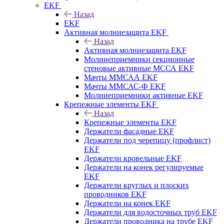
EKF
Назад
EKF
Активная молниезащита EKF
Назад
Активная молниезащита EKF
Молниеприемники секционные
стеновые активные МССА EKF
Мачты ММСАА EKF
Мачты ММСАС-Ф EKF
Молниеприемники активные EKF
Крепежные элементы EKF
Назад
Крепежные элементы EKF
Держатели фасадные EKF
Держатели под черепицу (профлист)
EKF
Держатели кровельные EKF
Держатели на конек регулируемые
EKF
Держатели круглых и плоских
проводников EKF
Держатели на конек EKF
Держатели для водосточных труб EKF
Держатели проводника на трубе EKF