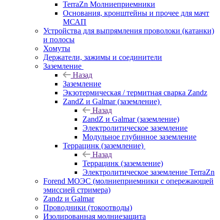
TerraZn Молниеприемники
Основания, кронштейны и прочее для мачт
МСАП
Устройства для выпрямления проволоки (катанки)
и полосы
Хомуты
Держатели, зажимы и соединители
Заземление
Назад
Заземление
Экзотермическая / термитная сварка Zandz
ZandZ и Galmar (заземление)
Назад
ZandZ и Galmar (заземление)
Электролитическое заземление
Модульное глубинное заземление
Террацинк (заземление)
Назад
Террацинк (заземление)
Электролитическое заземление TerraZn
Forend МОЭС (молниеприемники с опережающей
эмиссией стримера)
Zandz и Galmar
Проводники (токоотводы)
Изолированная молниезащита