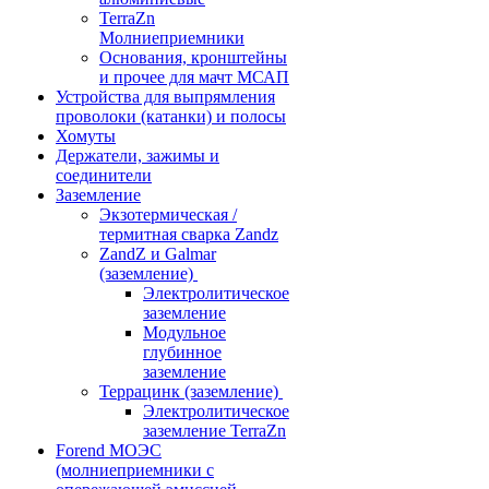
TerraZn
Молниеприемники
Основания, кронштейны
и прочее для мачт МСАП
Устройства для выпрямления
проволоки (катанки) и полосы
Хомуты
Держатели, зажимы и
соединители
Заземление
Экзотермическая /
термитная сварка Zandz
ZandZ и Galmar
(заземление)
Электролитическое
заземление
Модульное
глубинное
заземление
Террацинк (заземление)
Электролитическое
заземление TerraZn
Forend МОЭС
(молниеприемники с