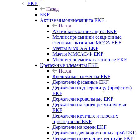
EKF
Назад
EKF
Активная молниезащита EKF
Назад
Активная молниезащита EKF
Молниеприемники секционные
стеновые активные МССА EKF
Мачты ММСАА EKF
Мачты ММСАС-Ф EKF
Молниеприемники активные EKF
Крепежные элементы EKF
Назад
Крепежные элементы EKF
Держатели фасадные EKF
Держатели под черепицу (профлист)
EKF
Держатели кровельные EKF
Держатели на конек регулируемые
EKF
Держатели круглых и плоских
проводников EKF
Держатели на конек EKF
Держатели для водосточных труб EKF
Держатели проводника на трубе EKF