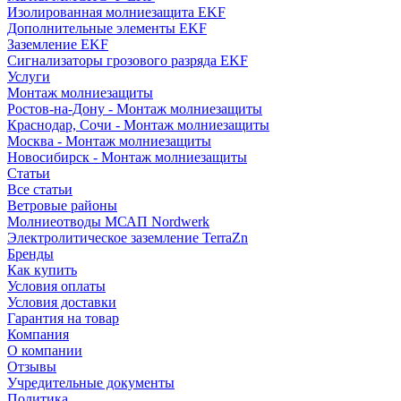
Изолированная молниезащита EKF
Дополнительные элементы EKF
Заземление EKF
Сигнализаторы грозового разряда EKF
Услуги
Монтаж молниезащиты
Ростов-на-Дону - Монтаж молниезащиты
Краснодар, Сочи - Монтаж молниезащиты
Москва - Монтаж молниезащиты
Новосибирск - Монтаж молниезащиты
Статьи
Все статьи
Ветровые районы
Молниеотводы МСАП Nordwerk
Электролитическое заземление TerraZn
Бренды
Как купить
Условия оплаты
Условия доставки
Гарантия на товар
Компания
О компании
Отзывы
Учредительные документы
Политика