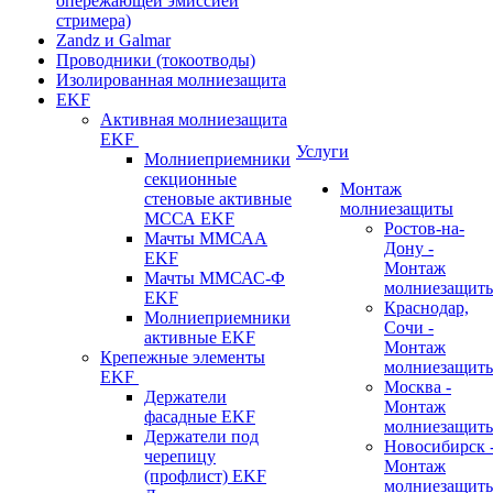
опережающей эмиссией
стримера)
Zandz и Galmar
Проводники (токоотводы)
Изолированная молниезащита
EKF
Активная молниезащита
EKF
Услуги
Молниеприемники
секционные
Монтаж
стеновые активные
молниезащиты
МССА EKF
Ростов-на-
Мачты ММСАА
Дону -
EKF
Монтаж
Мачты ММСАС-Ф
молниезащит
EKF
Краснодар,
Молниеприемники
Сочи -
активные EKF
Монтаж
Крепежные элементы
молниезащит
EKF
Москва -
Держатели
Монтаж
фасадные EKF
молниезащит
Держатели под
Новосибирск 
черепицу
Монтаж
(профлист) EKF
молниезащит