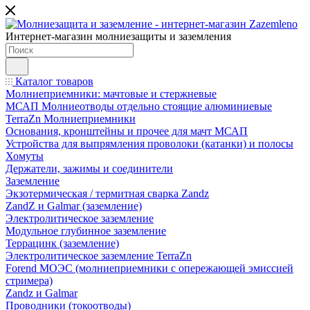
Интернет-магазин молниезащиты и заземления
Каталог товаров
Молниеприемники: мачтовые и стержневые
МСАП Молниеотводы отдельно стоящие алюминиевые
TerraZn Молниеприемники
Основания, кронштейны и прочее для мачт МСАП
Устройства для выпрямления проволоки (катанки) и полосы
Хомуты
Держатели, зажимы и соединители
Заземление
Экзотермическая / термитная сварка Zandz
ZandZ и Galmar (заземление)
Электролитическое заземление
Модульное глубинное заземление
Террацинк (заземление)
Электролитическое заземление TerraZn
Forend МОЭС (молниеприемники с опережающей эмиссией
стримера)
Zandz и Galmar
Проводники (токоотводы)