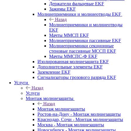
Держатели фальцевые EKF
Зажимы EKF
Молниеприемники и молниеотводы EKF
Назад
Молниеприемники и молниеотводы
EKF
Мачты ММСП EKF
Молниеприемники пассивные EKF
Молниеприемники секционные
стеновые пассивные МССП EKF
Мачты ММСПС-Ф EKF
Изолированная молниезащита EKF
Дополнительные элементы EKF
Заземление EKF
Сигнализаторы грозового разряда EKF
Услуги
Назад
Услуги
Монтаж молниезащиты
Назад
Монтаж молниезащиты
Ростов-на-Дону - Монтаж молниезащиты
Краснодар, Сочи - Монтаж молниезащиты
Москва - Монтаж молниезащиты
Новосибирск - Монтаж молниезащиты