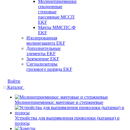
Молниеприемники
секционные
стеновые
пассивные МССП
EKF
Мачты ММСПС-Ф
EKF
Изолированная
молниезащита EKF
Дополнительные
элементы EKF
Заземление EKF
Сигнализаторы
грозового разряда EKF
Войти
Каталог
Молниеприемники: мачтовые и стержневые
Устройства для выпрямления проволоки (катанки) и
полосы