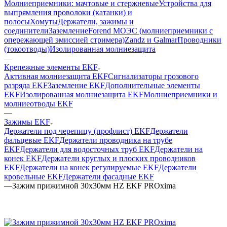
Молниеприемники: мачтовые и стержневые
Устройства для
выпрямления проволоки (катанки) и
полосы
Хомуты
Держатели, зажимы и
соединители
Заземление
Forend МОЭС (молниеприемники с
опережающей эмиссией стримера)
Zandz и Galmar
Проводники
(токоотводы)
Изолированная молниезащита
—
Крепежные элементы EKF
Активная молниезащита EKF
Сигнализаторы грозового
разряда EKF
Заземление EKF
Дополнительные элементы
EKF
Изолированная молниезащита EKF
Молниеприемники и
молниеотводы EKF
—
Зажимы EKF
Держатели под черепицу (профлист) EKF
Держатели
фальцевые EKF
Держатели проводника на трубе
EKF
Держатели для водосточных труб EKF
Держатели на
конек EKF
Держатели круглых и плоских проводников
EKF
Держатели на конек регулируемые EKF
Держатели
кровельные EKF
Держатели фасадные EKF
—
Зажим прижимной 30х30мм HZ EKF PROxima