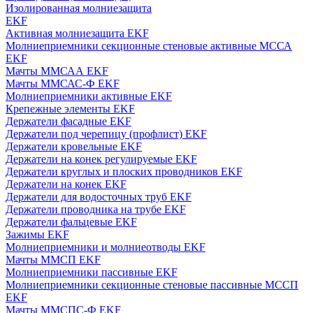
Изолированная молниезащита
EKF
Активная молниезащита EKF
Молниеприемники секционные стеновые активные МССА
EKF
Мачты ММСАА EKF
Мачты ММСАС-Ф EKF
Молниеприемники активные EKF
Крепежные элементы EKF
Держатели фасадные EKF
Держатели под черепицу (профлист) EKF
Держатели кровельные EKF
Держатели на конек регулируемые EKF
Держатели круглых и плоских проводников EKF
Держатели на конек EKF
Держатели для водосточных труб EKF
Держатели проводника на трубе EKF
Держатели фальцевые EKF
Зажимы EKF
Молниеприемники и молниеотводы EKF
Мачты ММСП EKF
Молниеприемники пассивные EKF
Молниеприемники секционные стеновые пассивные МССП
EKF
Мачты ММСПС-Ф EKF