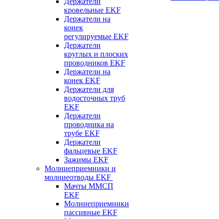
Держатели
кровельные EKF
Держатели на
конек
регулируемые EKF
Держатели
круглых и плоских
проводников EKF
Держатели на
конек EKF
Держатели для
водосточных труб
EKF
Держатели
проводника на
трубе EKF
Держатели
фальцевые EKF
Зажимы EKF
Молниеприемники и
молниеотводы EKF
Мачты ММСП
EKF
Молниеприемники
пассивные EKF