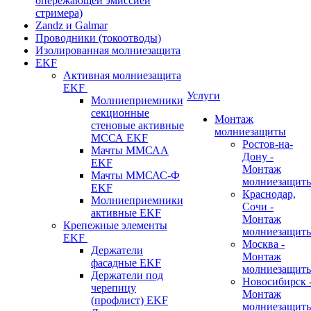
опережающей эмиссией
стримера)
Zandz и Galmar
Проводники (токоотводы)
Изолированная молниезащита
EKF
Активная молниезащита
EKF
Услуги
Молниеприемники
секционные
Монтаж
стеновые активные
молниезащиты
МССА EKF
Ростов-на-
Мачты ММСАА
Дону -
EKF
Монтаж
Мачты ММСАС-Ф
молниезащит
EKF
Краснодар,
Молниеприемники
Сочи -
активные EKF
Монтаж
Крепежные элементы
молниезащит
EKF
Москва -
Держатели
Монтаж
фасадные EKF
молниезащит
Держатели под
Новосибирск 
черепицу
Монтаж
(профлист) EKF
молниезащит