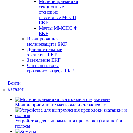
Молниеприемники
секционные
стеновые
пассивные МССП
EKF
Мачты ММСПС-Ф
EKF
Изолированная
молниезащита EKF
Дополнительные
элементы EKF
Заземление EKF
Сигнализаторы
грозового разряда EKF
Войти
Каталог
Молниеприемники: мачтовые и стержневые
Устройства для выпрямления проволоки (катанки) и
полосы