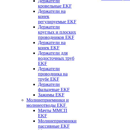
Держатели
кровельные EKF
Держатели на
конек
регулируемые EKF
Держатели
круглых и плоских
проводников EKF
Держатели на
конек EKF
Держатели для
водосточных труб
EKF
Держатели
проводника на
трубе EKF
Держатели
фальцевые EKF
Зажимы EKF
Молниеприемники и
молниеотводы EKF
Мачты ММСП
EKF
Молниеприемники
пассивные EKF