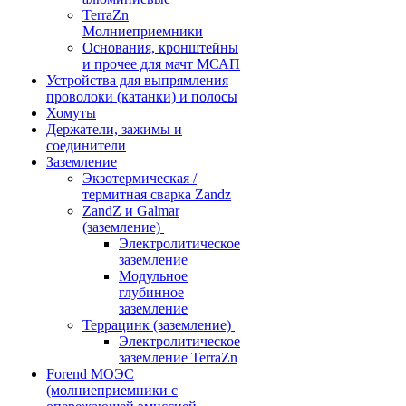
TerraZn
Молниеприемники
Основания, кронштейны
и прочее для мачт МСАП
Устройства для выпрямления
проволоки (катанки) и полосы
Хомуты
Держатели, зажимы и
соединители
Заземление
Экзотермическая /
термитная сварка Zandz
ZandZ и Galmar
(заземление)
Электролитическое
заземление
Модульное
глубинное
заземление
Террацинк (заземление)
Электролитическое
заземление TerraZn
Forend МОЭС
(молниеприемники с