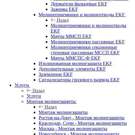
Держатели фальцевые EKF
Зажимы EKF
Молниеприемники и молниеотводы EKF
Назад
Молниеприемники и молниеотводы
EKF
Мачты ММСП EKF
Молниеприемники пассивные EKF
Молниеприемники секционные
стеновые пассивные МССП EKF
Мачты ММСПС-Ф EKF
Изолированная молниезащита EKF
Дополнительные элементы EKF
Заземление EKF
Сигнализаторы грозового разряда EKF
Услуги
Назад
Услуги
Монтаж молниезащиты
Назад
Монтаж молниезащиты
Ростов-на-Дону - Монтаж молниезащиты
Краснодар, Сочи - Монтаж молниезащиты
Москва - Монтаж молниезащиты
Новосибирск - Монтаж молниезащиты