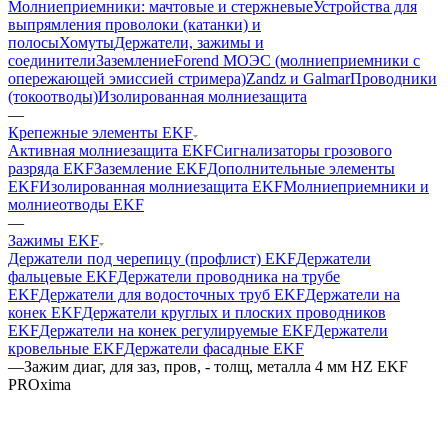
Молниеприемники: мачтовые и стержневые
Устройства для
выпрямления проволоки (катанки) и
полосы
Хомуты
Держатели, зажимы и
соединители
Заземление
Forend МОЭС (молниеприемники с
опережающей эмиссией стримера)
Zandz и Galmar
Проводники
(токоотводы)
Изолированная молниезащита
—
Крепежные элементы EKF
Активная молниезащита EKF
Сигнализаторы грозового
разряда EKF
Заземление EKF
Дополнительные элементы
EKF
Изолированная молниезащита EKF
Молниеприемники и
молниеотводы EKF
—
Зажимы EKF
Держатели под черепицу (профлист) EKF
Держатели
фальцевые EKF
Держатели проводника на трубе
EKF
Держатели для водосточных труб EKF
Держатели на
конек EKF
Держатели круглых и плоских проводников
EKF
Держатели на конек регулируемые EKF
Держатели
кровельные EKF
Держатели фасадные EKF
—
Зажим диаг, для заз, пров, - толщ, металла 4 мм HZ EKF
PROxima