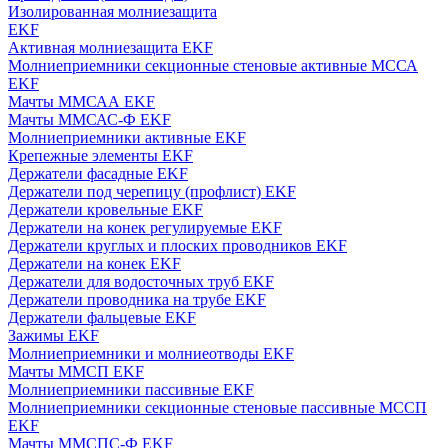
Изолированная молниезащита
EKF
Активная молниезащита EKF
Молниеприемники секционные стеновые активные МССА
EKF
Мачты ММСАА EKF
Мачты ММСАС-Ф EKF
Молниеприемники активные EKF
Крепежные элементы EKF
Держатели фасадные EKF
Держатели под черепицу (профлист) EKF
Держатели кровельные EKF
Держатели на конек регулируемые EKF
Держатели круглых и плоских проводников EKF
Держатели на конек EKF
Держатели для водосточных труб EKF
Держатели проводника на трубе EKF
Держатели фальцевые EKF
Зажимы EKF
Молниеприемники и молниеотводы EKF
Мачты ММСП EKF
Молниеприемники пассивные EKF
Молниеприемники секционные стеновые пассивные МССП
EKF
Мачты ММСПС-Ф EKF