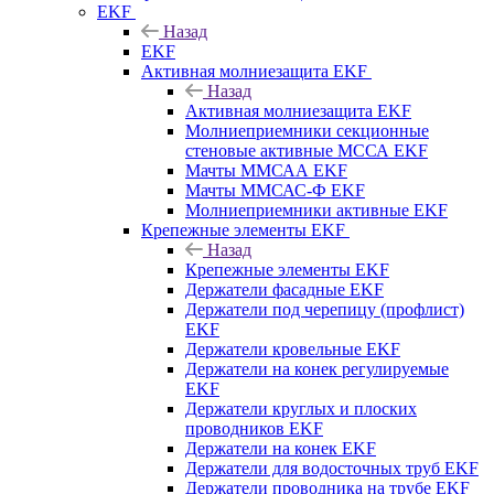
EKF
Назад
EKF
Активная молниезащита EKF
Назад
Активная молниезащита EKF
Молниеприемники секционные
стеновые активные МССА EKF
Мачты ММСАА EKF
Мачты ММСАС-Ф EKF
Молниеприемники активные EKF
Крепежные элементы EKF
Назад
Крепежные элементы EKF
Держатели фасадные EKF
Держатели под черепицу (профлист)
EKF
Держатели кровельные EKF
Держатели на конек регулируемые
EKF
Держатели круглых и плоских
проводников EKF
Держатели на конек EKF
Держатели для водосточных труб EKF
Держатели проводника на трубе EKF