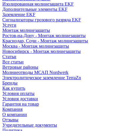
Изолированная молниезащита EKF
Дополнительные элементы EKF
Заземление EKF
Сигнализаторы грозового разряда EKF
Услуги
Монтаж молниезащиты
Ростов-на-Дону - Монтаж молниезащиты
Краснодар, Сочи - Монтаж молниезащиты
Москва - Монтаж молниезащиты
Новосибирск - Монтаж молниезащиты
Статьи
Все статьи
Ветровые районы
Молниеотводы МСАП Nordwerk
Электролитическое заземление TerraZn
Бренды
Как купить
Условия оплаты
Условия доставки
Гарантия на товар
Компания
О компании
Отзывы
Учредительные документы
Политика