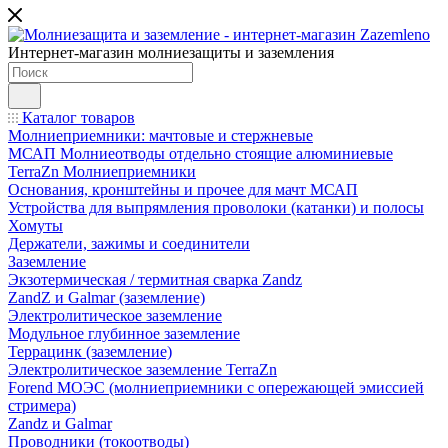
Интернет-магазин молниезащиты и заземления
Каталог товаров
Молниеприемники: мачтовые и стержневые
МСАП Молниеотводы отдельно стоящие алюминиевые
TerraZn Молниеприемники
Основания, кронштейны и прочее для мачт МСАП
Устройства для выпрямления проволоки (катанки) и полосы
Хомуты
Держатели, зажимы и соединители
Заземление
Экзотермическая / термитная сварка Zandz
ZandZ и Galmar (заземление)
Электролитическое заземление
Модульное глубинное заземление
Террацинк (заземление)
Электролитическое заземление TerraZn
Forend МОЭС (молниеприемники с опережающей эмиссией
стримера)
Zandz и Galmar
Проводники (токоотводы)