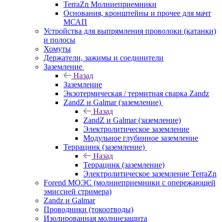
TerraZn Молниеприемники
Основания, кронштейны и прочее для мачт
МСАП
Устройства для выпрямления проволоки (катанки)
и полосы
Хомуты
Держатели, зажимы и соединители
Заземление
Назад
Заземление
Экзотермическая / термитная сварка Zandz
ZandZ и Galmar (заземление)
Назад
ZandZ и Galmar (заземление)
Электролитическое заземление
Модульное глубинное заземление
Террацинк (заземление)
Назад
Террацинк (заземление)
Электролитическое заземление TerraZn
Forend МОЭС (молниеприемники с опережающей
эмиссией стримера)
Zandz и Galmar
Проводники (токоотводы)
Изолированная молниезащита