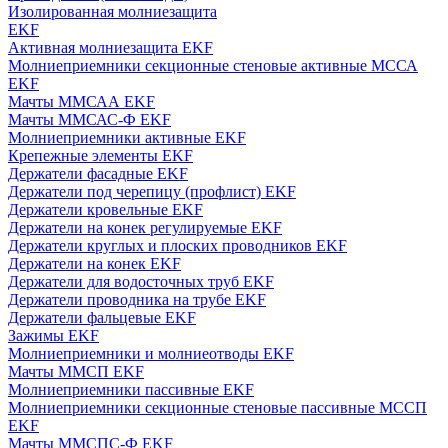
Изолированная молниезащита
EKF
Активная молниезащита EKF
Молниеприемники секционные стеновые активные МССА
EKF
Мачты ММСАА EKF
Мачты ММСАС-Ф EKF
Молниеприемники активные EKF
Крепежные элементы EKF
Держатели фасадные EKF
Держатели под черепицу (профлист) EKF
Держатели кровельные EKF
Держатели на конек регулируемые EKF
Держатели круглых и плоских проводников EKF
Держатели на конек EKF
Держатели для водосточных труб EKF
Держатели проводника на трубе EKF
Держатели фальцевые EKF
Зажимы EKF
Молниеприемники и молниеотводы EKF
Мачты ММСП EKF
Молниеприемники пассивные EKF
Молниеприемники секционные стеновые пассивные МССП
EKF
Мачты ММСПС-Ф EKF