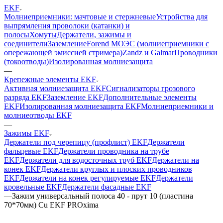
EKF
Молниеприемники: мачтовые и стержневые
Устройства для
выпрямления проволоки (катанки) и
полосы
Хомуты
Держатели, зажимы и
соединители
Заземление
Forend МОЭС (молниеприемники с
опережающей эмиссией стримера)
Zandz и Galmar
Проводники
(токоотводы)
Изолированная молниезащита
—
Крепежные элементы EKF
Активная молниезащита EKF
Сигнализаторы грозового
разряда EKF
Заземление EKF
Дополнительные элементы
EKF
Изолированная молниезащита EKF
Молниеприемники и
молниеотводы EKF
—
Зажимы EKF
Держатели под черепицу (профлист) EKF
Держатели
фальцевые EKF
Держатели проводника на трубе
EKF
Держатели для водосточных труб EKF
Держатели на
конек EKF
Держатели круглых и плоских проводников
EKF
Держатели на конек регулируемые EKF
Держатели
кровельные EKF
Держатели фасадные EKF
—
Зажим универсальный полоса 40 - прут 10 (пластина
70*70мм) Cu EKF PROxima