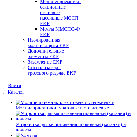
Молниеприемники
секционные
стеновые
пассивные МССП
EKF
Мачты ММСПС-Ф
EKF
Изолированная
молниезащита EKF
Дополнительные
элементы EKF
Заземление EKF
Сигнализаторы
грозового разряда EKF
Войти
Каталог
Молниеприемники: мачтовые и стержневые
Устройства для выпрямления проволоки (катанки) и
полосы