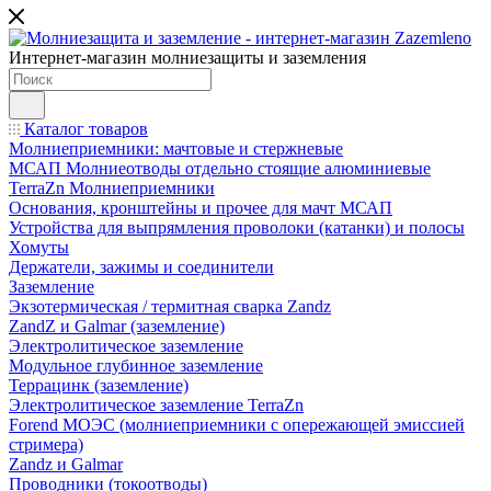
Интернет-магазин молниезащиты и заземления
Каталог товаров
Молниеприемники: мачтовые и стержневые
МСАП Молниеотводы отдельно стоящие алюминиевые
TerraZn Молниеприемники
Основания, кронштейны и прочее для мачт МСАП
Устройства для выпрямления проволоки (катанки) и полосы
Хомуты
Держатели, зажимы и соединители
Заземление
Экзотермическая / термитная сварка Zandz
ZandZ и Galmar (заземление)
Электролитическое заземление
Модульное глубинное заземление
Террацинк (заземление)
Электролитическое заземление TerraZn
Forend МОЭС (молниеприемники с опережающей эмиссией
стримера)
Zandz и Galmar
Проводники (токоотводы)