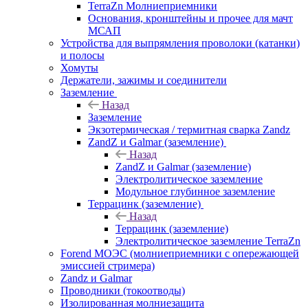
TerraZn Молниеприемники
Основания, кронштейны и прочее для мачт
МСАП
Устройства для выпрямления проволоки (катанки)
и полосы
Хомуты
Держатели, зажимы и соединители
Заземление
Назад
Заземление
Экзотермическая / термитная сварка Zandz
ZandZ и Galmar (заземление)
Назад
ZandZ и Galmar (заземление)
Электролитическое заземление
Модульное глубинное заземление
Террацинк (заземление)
Назад
Террацинк (заземление)
Электролитическое заземление TerraZn
Forend МОЭС (молниеприемники с опережающей
эмиссией стримера)
Zandz и Galmar
Проводники (токоотводы)
Изолированная молниезащита