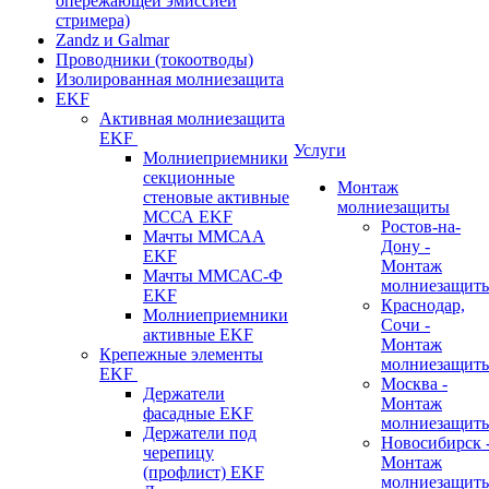
опережающей эмиссией
стримера)
Zandz и Galmar
Проводники (токоотводы)
Изолированная молниезащита
EKF
Активная молниезащита
EKF
Услуги
Молниеприемники
секционные
Монтаж
стеновые активные
молниезащиты
МССА EKF
Ростов-на-
Мачты ММСАА
Дону -
EKF
Монтаж
Мачты ММСАС-Ф
молниезащит
EKF
Краснодар,
Молниеприемники
Сочи -
активные EKF
Монтаж
Крепежные элементы
молниезащит
EKF
Москва -
Держатели
Монтаж
фасадные EKF
молниезащит
Держатели под
Новосибирск 
черепицу
Монтаж
(профлист) EKF
молниезащит