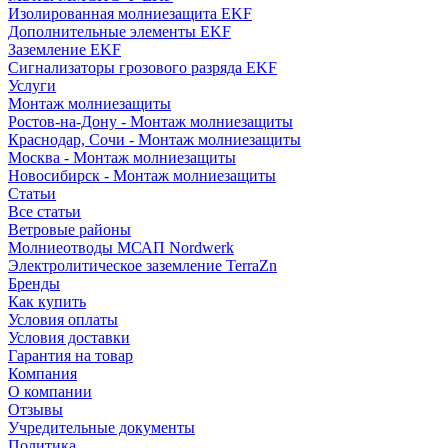
Изолированная молниезащита EKF
Дополнительные элементы EKF
Заземление EKF
Сигнализаторы грозового разряда EKF
Услуги
Монтаж молниезащиты
Ростов-на-Дону - Монтаж молниезащиты
Краснодар, Сочи - Монтаж молниезащиты
Москва - Монтаж молниезащиты
Новосибирск - Монтаж молниезащиты
Статьи
Все статьи
Ветровые районы
Молниеотводы МСАП Nordwerk
Электролитическое заземление TerraZn
Бренды
Как купить
Условия оплаты
Условия доставки
Гарантия на товар
Компания
О компании
Отзывы
Учредительные документы
Политика