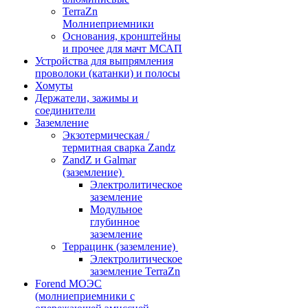
TerraZn
Молниеприемники
Основания, кронштейны
и прочее для мачт МСАП
Устройства для выпрямления
проволоки (катанки) и полосы
Хомуты
Держатели, зажимы и
соединители
Заземление
Экзотермическая /
термитная сварка Zandz
ZandZ и Galmar
(заземление)
Электролитическое
заземление
Модульное
глубинное
заземление
Террацинк (заземление)
Электролитическое
заземление TerraZn
Forend МОЭС
(молниеприемники с