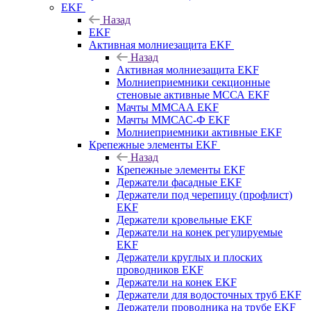
EKF
Назад
EKF
Активная молниезащита EKF
Назад
Активная молниезащита EKF
Молниеприемники секционные
стеновые активные МССА EKF
Мачты ММСАА EKF
Мачты ММСАС-Ф EKF
Молниеприемники активные EKF
Крепежные элементы EKF
Назад
Крепежные элементы EKF
Держатели фасадные EKF
Держатели под черепицу (профлист)
EKF
Держатели кровельные EKF
Держатели на конек регулируемые
EKF
Держатели круглых и плоских
проводников EKF
Держатели на конек EKF
Держатели для водосточных труб EKF
Держатели проводника на трубе EKF