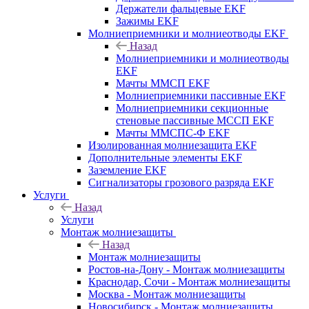
Держатели фальцевые EKF
Зажимы EKF
Молниеприемники и молниеотводы EKF
Назад
Молниеприемники и молниеотводы
EKF
Мачты ММСП EKF
Молниеприемники пассивные EKF
Молниеприемники секционные
стеновые пассивные МССП EKF
Мачты ММСПС-Ф EKF
Изолированная молниезащита EKF
Дополнительные элементы EKF
Заземление EKF
Сигнализаторы грозового разряда EKF
Услуги
Назад
Услуги
Монтаж молниезащиты
Назад
Монтаж молниезащиты
Ростов-на-Дону - Монтаж молниезащиты
Краснодар, Сочи - Монтаж молниезащиты
Москва - Монтаж молниезащиты
Новосибирск - Монтаж молниезащиты