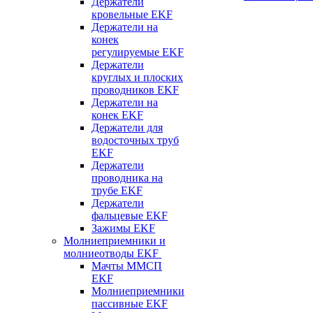
Держатели
кровельные EKF
Держатели на
конек
регулируемые EKF
Держатели
круглых и плоских
проводников EKF
Держатели на
конек EKF
Держатели для
водосточных труб
EKF
Держатели
проводника на
трубе EKF
Держатели
фальцевые EKF
Зажимы EKF
Молниеприемники и
молниеотводы EKF
Мачты ММСП
EKF
Молниеприемники
пассивные EKF