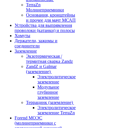
TerraZn
Молниеприемники
Основания, кронштейны
и прочее для мачт МСАП
Устройства для выпрямления
проволоки (катанки) и полосы
Хомуты
Держатели, зажимы и
соединители
Заземление
Экзотермическая /
термитная сварка Zandz
ZandZ и Galmar
(заземление)
Электролитическое
заземление
Модульное
глубинное
заземление
Террацинк (заземление)
Электролитическое
заземление TerraZn
Forend МОЭС
(молниеприемники с