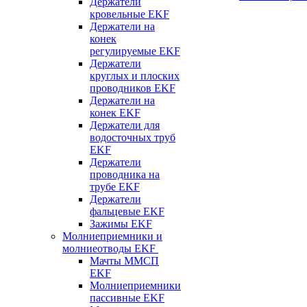
Держатели
кровельные EKF
Держатели на
конек
регулируемые EKF
Держатели
круглых и плоских
проводников EKF
Держатели на
конек EKF
Держатели для
водосточных труб
EKF
Держатели
проводника на
трубе EKF
Держатели
фальцевые EKF
Зажимы EKF
Молниеприемники и
молниеотводы EKF
Мачты ММСП
EKF
Молниеприемники
пассивные EKF