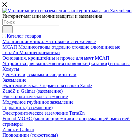
Интернет-магазин молниезащиты и заземления
Каталог товаров
Молниеприемники: мачтовые и стержневые
МСАП Молниеотводы отдельно стоящие алюминиевые
TerraZn Молниеприемники
Основания, кронштейны и прочее для мачт МСАП
Устройства для выпрямления проволоки (катанки) и полосы
Хомуты
Держатели, зажимы и соединители
Заземление
Экзотермическая / термитная сварка Zandz
ZandZ и Galmar (заземление)
Электролитическое заземление
Модульное глубинное заземление
Террацинк (заземление)
Электролитическое заземление TerraZn
Forend МОЭС (молниеприемники с опережающей эмиссией
стримера)
Zandz и Galmar
Проводники (токоотводы)