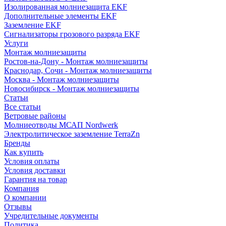
Изолированная молниезащита EKF
Дополнительные элементы EKF
Заземление EKF
Сигнализаторы грозового разряда EKF
Услуги
Монтаж молниезащиты
Ростов-на-Дону - Монтаж молниезащиты
Краснодар, Сочи - Монтаж молниезащиты
Москва - Монтаж молниезащиты
Новосибирск - Монтаж молниезащиты
Статьи
Все статьи
Ветровые районы
Молниеотводы МСАП Nordwerk
Электролитическое заземление TerraZn
Бренды
Как купить
Условия оплаты
Условия доставки
Гарантия на товар
Компания
О компании
Отзывы
Учредительные документы
Политика