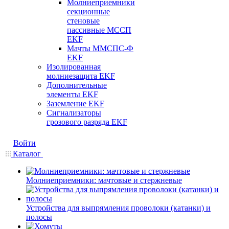
Молниеприемники
секционные
стеновые
пассивные МССП
EKF
Мачты ММСПС-Ф
EKF
Изолированная
молниезащита EKF
Дополнительные
элементы EKF
Заземление EKF
Сигнализаторы
грозового разряда EKF
Войти
Каталог
Молниеприемники: мачтовые и стержневые
Устройства для выпрямления проволоки (катанки) и
полосы