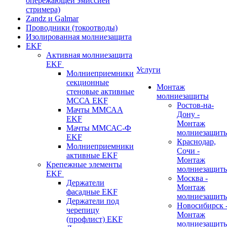
опережающей эмиссией
стримера)
Zandz и Galmar
Проводники (токоотводы)
Изолированная молниезащита
EKF
Активная молниезащита
EKF
Услуги
Молниеприемники
секционные
Монтаж
стеновые активные
молниезащиты
МССА EKF
Ростов-на-
Мачты ММСАА
Дону -
EKF
Монтаж
Мачты ММСАС-Ф
молниезащит
EKF
Краснодар,
Молниеприемники
Сочи -
активные EKF
Монтаж
Крепежные элементы
молниезащит
EKF
Москва -
Держатели
Монтаж
фасадные EKF
молниезащит
Держатели под
Новосибирск 
черепицу
Монтаж
(профлист) EKF
молниезащит