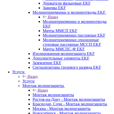
Держатели фальцевые EKF
Зажимы EKF
Молниеприемники и молниеотводы EKF
Назад
Молниеприемники и молниеотводы
EKF
Мачты ММСП EKF
Молниеприемники пассивные EKF
Молниеприемники секционные
стеновые пассивные МССП EKF
Мачты ММСПС-Ф EKF
Изолированная молниезащита EKF
Дополнительные элементы EKF
Заземление EKF
Сигнализаторы грозового разряда EKF
Услуги
Назад
Услуги
Монтаж молниезащиты
Назад
Монтаж молниезащиты
Ростов-на-Дону - Монтаж молниезащиты
Краснодар, Сочи - Монтаж молниезащиты
Москва - Монтаж молниезащиты
Новосибирск - Монтаж молниезащиты