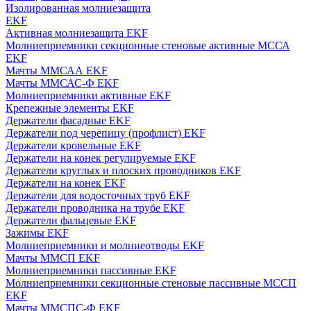
Изолированная молниезащита
EKF
Активная молниезащита EKF
Молниеприемники секционные стеновые активные МССА
EKF
Мачты ММСАА EKF
Мачты ММСАС-Ф EKF
Молниеприемники активные EKF
Крепежные элементы EKF
Держатели фасадные EKF
Держатели под черепицу (профлист) EKF
Держатели кровельные EKF
Держатели на конек регулируемые EKF
Держатели круглых и плоских проводников EKF
Держатели на конек EKF
Держатели для водосточных труб EKF
Держатели проводника на трубе EKF
Держатели фальцевые EKF
Зажимы EKF
Молниеприемники и молниеотводы EKF
Мачты ММСП EKF
Молниеприемники пассивные EKF
Молниеприемники секционные стеновые пассивные МССП
EKF
Мачты ММСПС-Ф EKF