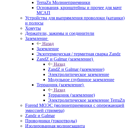
TerraZn Молниеприемники
Основания, кронштейны и прочее для мачт
МСАП
Устройства для выпрямления проволоки (катанки)
и полосы
Хомуты
Держатели, зажимы и соединители
Заземление
Назад
Заземление
Экзотермическая / термитная сварка Zandz
ZandZ и Galmar (заземление)
Назад
ZandZ и Galmar (заземление)
Электролитическое заземление
Модульное глубинное заземление
Террацинк (заземление)
Назад
Террацинк (заземление)
Электролитическое заземление TerraZn
Forend МОЭС (молниеприемники с опережающей
эмиссией стримера)
Zandz и Galmar
Проводники (токоотводы)
Изолированная молниезащита