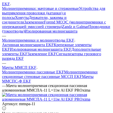
EKF
Молниеприемники: мачтовые и стержневые
Устройства для
выпрямления проволоки (катанки) и
полосы
Хомуты
Держатели, зажимы и
соединители
Заземление
Forend МОЭС (молниеприемники с
опережающей эмиссией стримера)
Zandz и Galmar
Проводники
(токоотводы)
Изолированная молниезащита
—
Молниеприемники и молниеотводы EKF
Активная молниезащита EKF
Крепежные элементы
EKF
Изолированная молниезащита EKF
Дополнительные
элементы EKF
Заземление EKF
Сигнализаторы грозового
разряда EKF
—
Мачты ММСП EKF
Молниеприемники пассивные EKF
Молниеприемники
секционные стеновые пассивные МССП EKF
Мачты
ММСПС-Ф EKF
—
Мачта молниеприемная секционная пассивная
алюминиевая ММСПА-11 L=11м Al EKF PROxima
Артикул:
mmspa-11