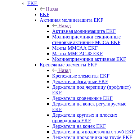
EKF
Назад
EKF
Активная молниезащита EKF
Назад
Активная молниезащита EKF
Молниеприемники секционные
стеновые активные МССА EKF
Мачты ММСАА EKF
Мачты ММСАС-Ф EKF
Молниеприемники активные EKF
Крепежные элементы EKF
Назад
Крепежные элементы EKF
Держатели фасадные EKF
Держатели под черепицу (профлист)
EKF
Держатели кровельные EKF
Держатели на конек регулируемые
EKF
Держатели круглых и плоских
проводников EKF
Держатели на конек EKF
Держатели для водосточных труб EKF
Держатели проводника на трубе EKF