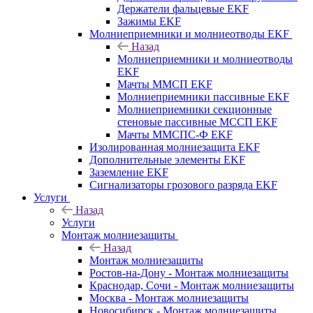
Держатели фальцевые EKF
Зажимы EKF
Молниеприемники и молниеотводы EKF
Назад
Молниеприемники и молниеотводы
EKF
Мачты ММСП EKF
Молниеприемники пассивные EKF
Молниеприемники секционные
стеновые пассивные МССП EKF
Мачты ММСПС-Ф EKF
Изолированная молниезащита EKF
Дополнительные элементы EKF
Заземление EKF
Сигнализаторы грозового разряда EKF
Услуги
Назад
Услуги
Монтаж молниезащиты
Назад
Монтаж молниезащиты
Ростов-на-Дону - Монтаж молниезащиты
Краснодар, Сочи - Монтаж молниезащиты
Москва - Монтаж молниезащиты
Новосибирск - Монтаж молниезащиты