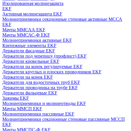
Изолированная молниезащита
EKF
Активная молниезащита EKF
Молниеприемники секционные стеновые активные МССА
EKF
Мачты ММСАА EKF
Мачты ММСАС-Ф EKF
Молниеприемники активные EKF
Крепежные элементы EKF
Держатели фасадные EKF
Держатели под черепицу (профлист) EKF
Держатели кровельные EKF
Держатели на конек регулируемые EKF
Держатели круглых и плоских проводников EKF
Держатели на конек EKF
Держатели для водосточных труб EKF
Держатели проводника на трубе EKF
Держатели фальцевые EKF
Зажимы EKF
Молниеприемники и молниеотводы EKF
Мачты ММСП EKF
Молниеприемники пассивные EKF
Молниеприемники секционные стеновые пассивные МССП
EKF
Мачты ММСПС-Ф EKF