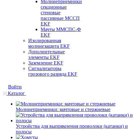
Молниеприемники
секционные
стеновые
пассивные МССП
EKF
Мачты ММСПС-Ф
EKF
Изолированная
молниезащита EKF
Дополнительные
элементы EKF
Заземление EKF
Сигнализаторы
грозового разряда EKF
Войти
Каталог
Молниеприемники: мачтовые и стержневые
Устройства для выпрямления проволоки (катанки) и
полосы