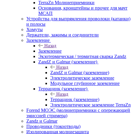
TerraZn Молниеприемники
Основания, кронштейны и прочее для мачт
МСАП
Устройства для выпрямления проволоки (катанки)
и полосы
Хомуты
Держатели, зажимы и соединители
Заземление
Назад
Заземление
Экзотермическая / термитная сварка Zandz
ZandZ и Galmar (заземление)
Назад
ZandZ и Galmar (заземление)
Электролитическое заземление
Модульное глубинное заземление
Террацинк (заземление)
Назад
Террацинк (заземление)
Электролитическое заземление TerraZn
Forend МОЭС (молниеприемники с опережающей
эмиссией стримера)
Zandz и Galmar
Проводники (токоотводы)
Изолированная молниезащита