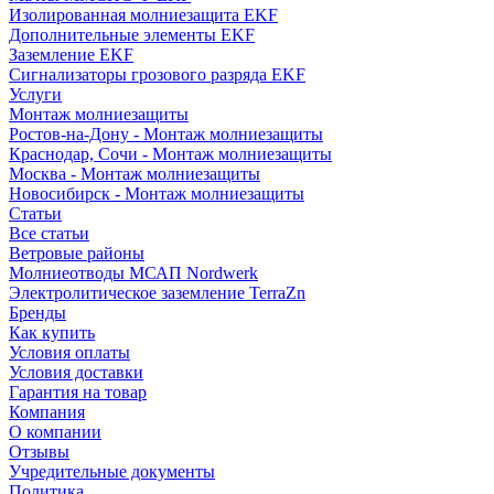
Изолированная молниезащита EKF
Дополнительные элементы EKF
Заземление EKF
Сигнализаторы грозового разряда EKF
Услуги
Монтаж молниезащиты
Ростов-на-Дону - Монтаж молниезащиты
Краснодар, Сочи - Монтаж молниезащиты
Москва - Монтаж молниезащиты
Новосибирск - Монтаж молниезащиты
Статьи
Все статьи
Ветровые районы
Молниеотводы МСАП Nordwerk
Электролитическое заземление TerraZn
Бренды
Как купить
Условия оплаты
Условия доставки
Гарантия на товар
Компания
О компании
Отзывы
Учредительные документы
Политика