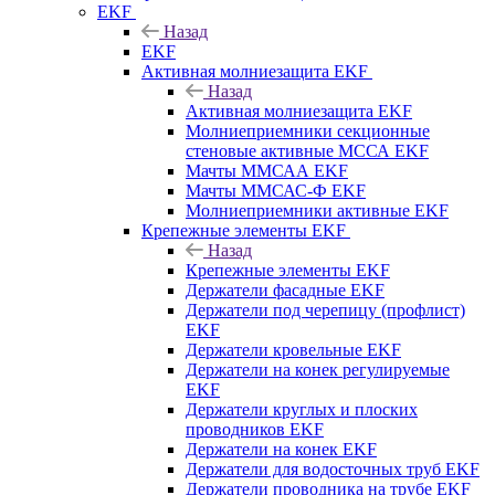
EKF
Назад
EKF
Активная молниезащита EKF
Назад
Активная молниезащита EKF
Молниеприемники секционные
стеновые активные МССА EKF
Мачты ММСАА EKF
Мачты ММСАС-Ф EKF
Молниеприемники активные EKF
Крепежные элементы EKF
Назад
Крепежные элементы EKF
Держатели фасадные EKF
Держатели под черепицу (профлист)
EKF
Держатели кровельные EKF
Держатели на конек регулируемые
EKF
Держатели круглых и плоских
проводников EKF
Держатели на конек EKF
Держатели для водосточных труб EKF
Держатели проводника на трубе EKF