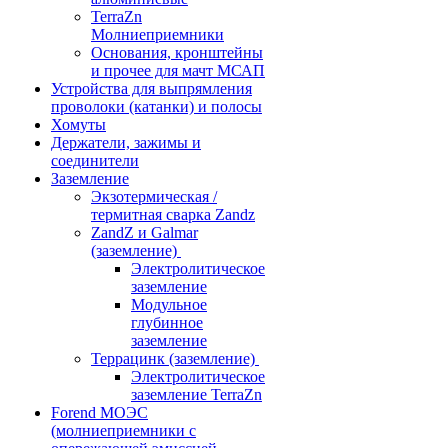
TerraZn
Молниеприемники
Основания, кронштейны
и прочее для мачт МСАП
Устройства для выпрямления
проволоки (катанки) и полосы
Хомуты
Держатели, зажимы и
соединители
Заземление
Экзотермическая /
термитная сварка Zandz
ZandZ и Galmar
(заземление)
Электролитическое
заземление
Модульное
глубинное
заземление
Террацинк (заземление)
Электролитическое
заземление TerraZn
Forend МОЭС
(молниеприемники с