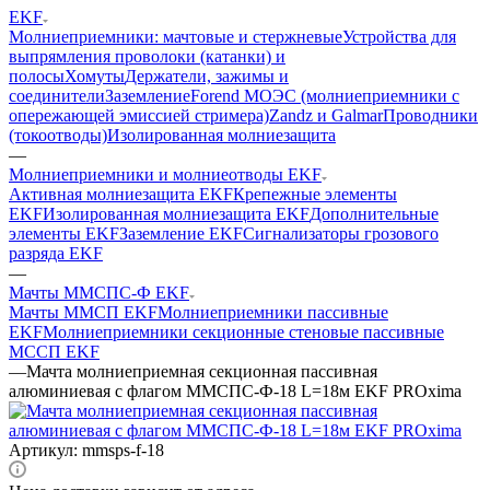
EKF
Молниеприемники: мачтовые и стержневые
Устройства для
выпрямления проволоки (катанки) и
полосы
Хомуты
Держатели, зажимы и
соединители
Заземление
Forend МОЭС (молниеприемники с
опережающей эмиссией стримера)
Zandz и Galmar
Проводники
(токоотводы)
Изолированная молниезащита
—
Молниеприемники и молниеотводы EKF
Активная молниезащита EKF
Крепежные элементы
EKF
Изолированная молниезащита EKF
Дополнительные
элементы EKF
Заземление EKF
Сигнализаторы грозового
разряда EKF
—
Мачты ММСПС-Ф EKF
Мачты ММСП EKF
Молниеприемники пассивные
EKF
Молниеприемники секционные стеновые пассивные
МССП EKF
—
Мачта молниеприемная секционная пассивная
алюминиевая c флагом ММСПС-Ф-18 L=18м EKF PROxima
Артикул:
mmsps-f-18