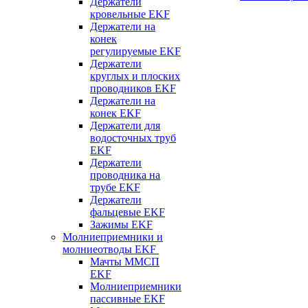
Держатели
кровельные EKF
Держатели на
конек
регулируемые EKF
Держатели
круглых и плоских
проводников EKF
Держатели на
конек EKF
Держатели для
водосточных труб
EKF
Держатели
проводника на
трубе EKF
Держатели
фальцевые EKF
Зажимы EKF
Молниеприемники и
молниеотводы EKF
Мачты ММСП
EKF
Молниеприемники
пассивные EKF