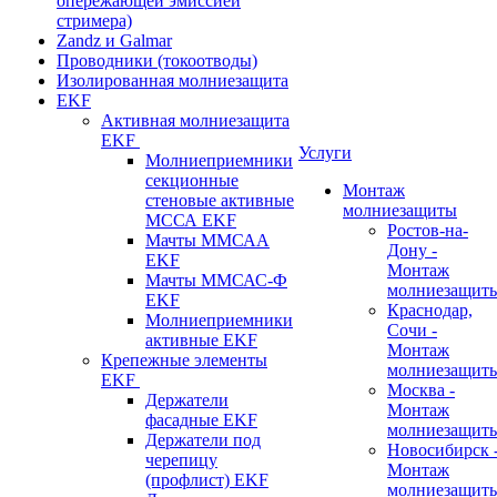
опережающей эмиссией
стримера)
Zandz и Galmar
Проводники (токоотводы)
Изолированная молниезащита
EKF
Активная молниезащита
EKF
Услуги
Молниеприемники
секционные
Монтаж
стеновые активные
молниезащиты
МССА EKF
Ростов-на-
Мачты ММСАА
Дону -
EKF
Монтаж
Мачты ММСАС-Ф
молниезащит
EKF
Краснодар,
Молниеприемники
Сочи -
активные EKF
Монтаж
Крепежные элементы
молниезащит
EKF
Москва -
Держатели
Монтаж
фасадные EKF
молниезащит
Держатели под
Новосибирск 
черепицу
Монтаж
(профлист) EKF
молниезащит