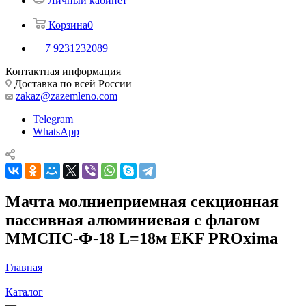
Личный кабинет
Корзина
0
+7 9231232089
Контактная информация
Доставка по всей России
zakaz@zazemleno.com
Telegram
WhatsApp
Мачта молниеприемная секционная
пассивная алюминиевая c флагом
ММСПС-Ф-18 L=18м EKF PROxima
Главная
—
Каталог
—