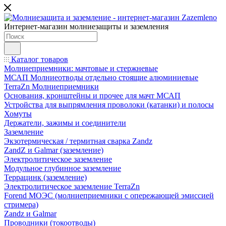
Интернет-магазин молниезащиты и заземления
Каталог товаров
Молниеприемники: мачтовые и стержневые
МСАП Молниеотводы отдельно стоящие алюминиевые
TerraZn Молниеприемники
Основания, кронштейны и прочее для мачт МСАП
Устройства для выпрямления проволоки (катанки) и полосы
Хомуты
Держатели, зажимы и соединители
Заземление
Экзотермическая / термитная сварка Zandz
ZandZ и Galmar (заземление)
Электролитическое заземление
Модульное глубинное заземление
Террацинк (заземление)
Электролитическое заземление TerraZn
Forend МОЭС (молниеприемники с опережающей эмиссией
стримера)
Zandz и Galmar
Проводники (токоотводы)