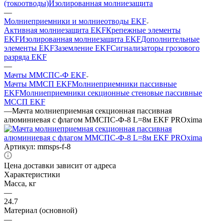
(токоотводы)
Изолированная молниезащита
—
Молниеприемники и молниеотводы EKF
Активная молниезащита EKF
Крепежные элементы
EKF
Изолированная молниезащита EKF
Дополнительные
элементы EKF
Заземление EKF
Сигнализаторы грозового
разряда EKF
—
Мачты ММСПС-Ф EKF
Мачты ММСП EKF
Молниеприемники пассивные
EKF
Молниеприемники секционные стеновые пассивные
МССП EKF
—
Мачта молниеприемная секционная пассивная
алюминиевая c флагом ММСПС-Ф-8 L=8м EKF PROxima
Артикул:
mmsps-f-8
Цена доставки зависит от адреса
Характеристики
Масса, кг
—
24.7
Материал (основной)
—