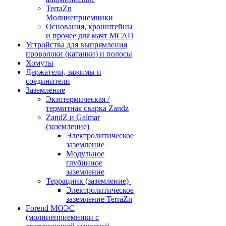
TerraZn
Молниеприемники
Основания, кронштейны
и прочее для мачт МСАП
Устройства для выпрямления
проволоки (катанки) и полосы
Хомуты
Держатели, зажимы и
соединители
Заземление
Экзотермическая /
термитная сварка Zandz
ZandZ и Galmar
(заземление)
Электролитическое
заземление
Модульное
глубинное
заземление
Террацинк (заземление)
Электролитическое
заземление TerraZn
Forend МОЭС
(молниеприемники с