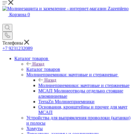
Корзина
0
Телефоны
+7 9231232089
Каталог товаров
Назад
Каталог товаров
Молниеприемники: мачтовые и стержневые
Назад
Молниеприемники: мачтовые и стержневые
МСАП Молниеотводы отдельно стоящие
алюминиевые
TerraZn Молниеприемники
Основания, кронштейны и прочее для мачт
МСАП
Устройства для выпрямления проволоки (катанки)
и полосы
Хомуты
Держатели, зажимы и соединители