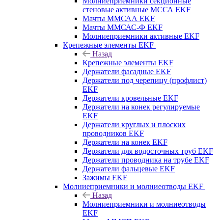
Молниеприемники секционные
стеновые активные МССА EKF
Мачты ММСАА EKF
Мачты ММСАС-Ф EKF
Молниеприемники активные EKF
Крепежные элементы EKF
Назад
Крепежные элементы EKF
Держатели фасадные EKF
Держатели под черепицу (профлист)
EKF
Держатели кровельные EKF
Держатели на конек регулируемые
EKF
Держатели круглых и плоских
проводников EKF
Держатели на конек EKF
Держатели для водосточных труб EKF
Держатели проводника на трубе EKF
Держатели фальцевые EKF
Зажимы EKF
Молниеприемники и молниеотводы EKF
Назад
Молниеприемники и молниеотводы
EKF