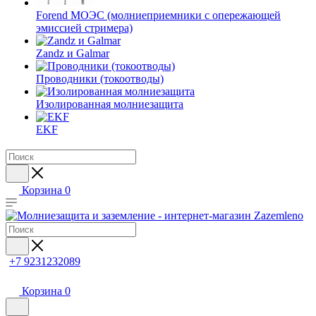
Forend МОЭС (молниеприемники с опережающей
эмиссией стримера)
Zandz и Galmar
Проводники (токоотводы)
Изолированная молниезащита
EKF
Корзина
0
+7 9231232089
Корзина
0