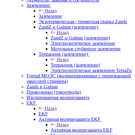
Заземление
Назад
Заземление
Экзотермическая / термитная сварка Zandz
ZandZ и Galmar (заземление)
Назад
ZandZ и Galmar (заземление)
Электролитическое заземление
Модульное глубинное заземление
Террацинк (заземление)
Назад
Террацинк (заземление)
Электролитическое заземление TerraZn
Forend МОЭС (молниеприемники с опережающей
эмиссией стримера)
Zandz и Galmar
Проводники (токоотводы)
Изолированная молниезащита
EKF
Назад
EKF
Активная молниезащита EKF
Назад
Активная молниезащита EKF