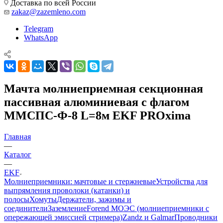
Доставка по всей России
zakaz@zazemleno.com
Telegram
WhatsApp
Мачта молниеприемная секционная
пассивная алюминиевая c флагом
ММСПС-Ф-8 L=8м EKF PROxima
Главная
—
Каталог
—
EKF
Молниеприемники: мачтовые и стержневые
Устройства для
выпрямления проволоки (катанки) и
полосы
Хомуты
Держатели, зажимы и
соединители
Заземление
Forend МОЭС (молниеприемники с
опережающей эмиссией стримера)
Zandz и Galmar
Проводники