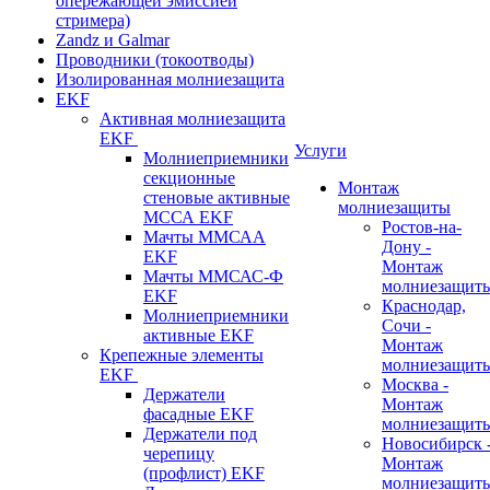
опережающей эмиссией
стримера)
Zandz и Galmar
Проводники (токоотводы)
Изолированная молниезащита
EKF
Активная молниезащита
EKF
Услуги
Молниеприемники
секционные
Монтаж
стеновые активные
молниезащиты
МССА EKF
Ростов-на-
Мачты ММСАА
Дону -
EKF
Монтаж
Мачты ММСАС-Ф
молниезащит
EKF
Краснодар,
Молниеприемники
Сочи -
активные EKF
Монтаж
Крепежные элементы
молниезащит
EKF
Москва -
Держатели
Монтаж
фасадные EKF
молниезащит
Держатели под
Новосибирск 
черепицу
Монтаж
(профлист) EKF
молниезащит