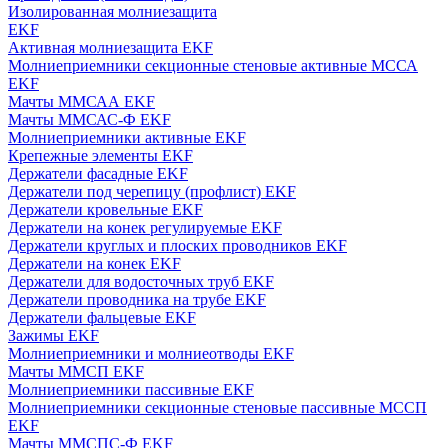
Изолированная молниезащита
EKF
Активная молниезащита EKF
Молниеприемники секционные стеновые активные МССА
EKF
Мачты ММСАА EKF
Мачты ММСАС-Ф EKF
Молниеприемники активные EKF
Крепежные элементы EKF
Держатели фасадные EKF
Держатели под черепицу (профлист) EKF
Держатели кровельные EKF
Держатели на конек регулируемые EKF
Держатели круглых и плоских проводников EKF
Держатели на конек EKF
Держатели для водосточных труб EKF
Держатели проводника на трубе EKF
Держатели фальцевые EKF
Зажимы EKF
Молниеприемники и молниеотводы EKF
Мачты ММСП EKF
Молниеприемники пассивные EKF
Молниеприемники секционные стеновые пассивные МССП
EKF
Мачты ММСПС-Ф EKF