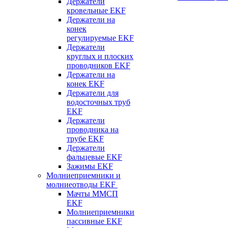
Держатели
кровельные EKF
Держатели на
конек
регулируемые EKF
Держатели
круглых и плоских
проводников EKF
Держатели на
конек EKF
Держатели для
водосточных труб
EKF
Держатели
проводника на
трубе EKF
Держатели
фальцевые EKF
Зажимы EKF
Молниеприемники и
молниеотводы EKF
Мачты ММСП
EKF
Молниеприемники
пассивные EKF