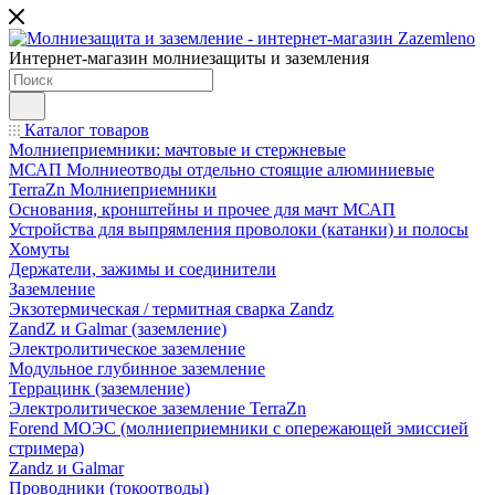
Интернет-магазин молниезащиты и заземления
Каталог товаров
Молниеприемники: мачтовые и стержневые
МСАП Молниеотводы отдельно стоящие алюминиевые
TerraZn Молниеприемники
Основания, кронштейны и прочее для мачт МСАП
Устройства для выпрямления проволоки (катанки) и полосы
Хомуты
Держатели, зажимы и соединители
Заземление
Экзотермическая / термитная сварка Zandz
ZandZ и Galmar (заземление)
Электролитическое заземление
Модульное глубинное заземление
Террацинк (заземление)
Электролитическое заземление TerraZn
Forend МОЭС (молниеприемники с опережающей эмиссией
стримера)
Zandz и Galmar
Проводники (токоотводы)