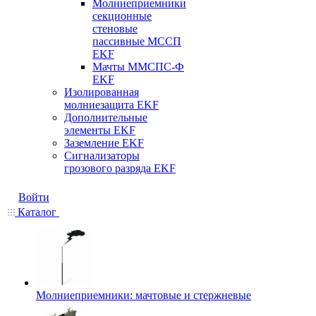
Молниеприемники
секционные
стеновые
пассивные МССП
EKF
Мачты ММСПС-Ф
EKF
Изолированная
молниезащита EKF
Дополнительные
элементы EKF
Заземление EKF
Сигнализаторы
грозового разряда EKF
Войти
Каталог
Молниеприемники: мачтовые и стержневые