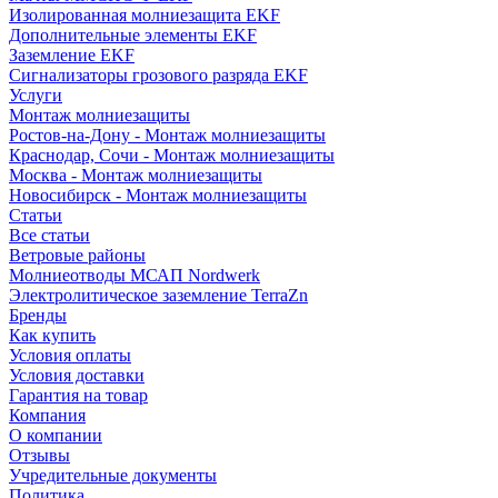
Изолированная молниезащита EKF
Дополнительные элементы EKF
Заземление EKF
Сигнализаторы грозового разряда EKF
Услуги
Монтаж молниезащиты
Ростов-на-Дону - Монтаж молниезащиты
Краснодар, Сочи - Монтаж молниезащиты
Москва - Монтаж молниезащиты
Новосибирск - Монтаж молниезащиты
Статьи
Все статьи
Ветровые районы
Молниеотводы МСАП Nordwerk
Электролитическое заземление TerraZn
Бренды
Как купить
Условия оплаты
Условия доставки
Гарантия на товар
Компания
О компании
Отзывы
Учредительные документы
Политика