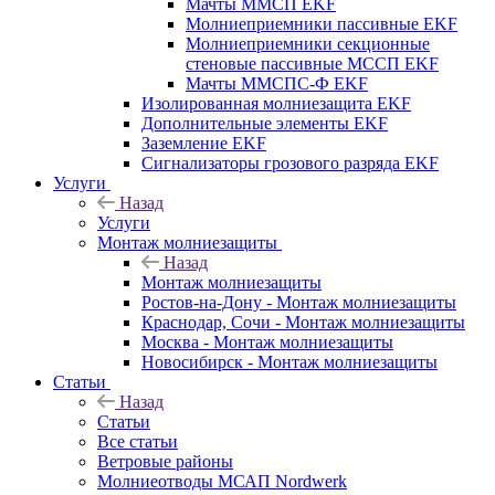
Мачты ММСП EKF
Молниеприемники пассивные EKF
Молниеприемники секционные
стеновые пассивные МССП EKF
Мачты ММСПС-Ф EKF
Изолированная молниезащита EKF
Дополнительные элементы EKF
Заземление EKF
Сигнализаторы грозового разряда EKF
Услуги
Назад
Услуги
Монтаж молниезащиты
Назад
Монтаж молниезащиты
Ростов-на-Дону - Монтаж молниезащиты
Краснодар, Сочи - Монтаж молниезащиты
Москва - Монтаж молниезащиты
Новосибирск - Монтаж молниезащиты
Статьи
Назад
Статьи
Все статьи
Ветровые районы
Молниеотводы МСАП Nordwerk