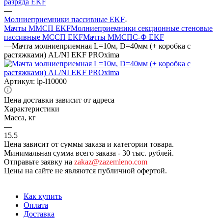
разряда EKF
—
Молниеприемники пассивные EKF
Мачты ММСП EKF
Молниеприемники секционные стеновые
пассивные МССП EKF
Мачты ММСПС-Ф EKF
—
Мачта молниеприемная L=10м, D=40мм (+ коробка с
растяжками) AL/NI EKF PROxima
Артикул:
lp-l10000
Цена доставки зависит от адреса
Характеристики
Масса, кг
—
15.5
Цена зависит от суммы заказа и категории товара.
Минимальная сумма всего заказа - 30 тыс. рублей.
Отправьте заявку на
zakaz@zazemleno.com
Цены на сайте не являются публичной офертой.
Как купить
Оплата
Доставка