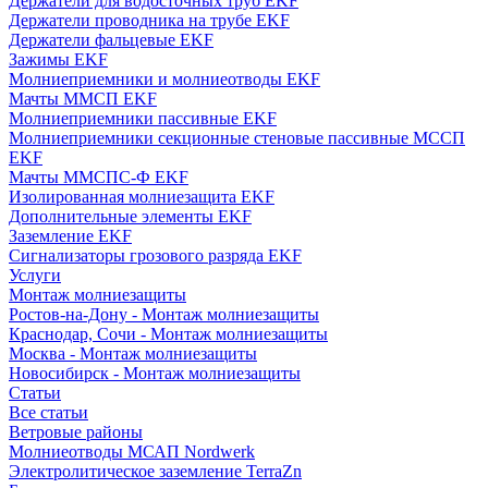
Держатели для водосточных труб EKF
Держатели проводника на трубе EKF
Держатели фальцевые EKF
Зажимы EKF
Молниеприемники и молниеотводы EKF
Мачты ММСП EKF
Молниеприемники пассивные EKF
Молниеприемники секционные стеновые пассивные МССП
EKF
Мачты ММСПС-Ф EKF
Изолированная молниезащита EKF
Дополнительные элементы EKF
Заземление EKF
Сигнализаторы грозового разряда EKF
Услуги
Монтаж молниезащиты
Ростов-на-Дону - Монтаж молниезащиты
Краснодар, Сочи - Монтаж молниезащиты
Москва - Монтаж молниезащиты
Новосибирск - Монтаж молниезащиты
Статьи
Все статьи
Ветровые районы
Молниеотводы МСАП Nordwerk
Электролитическое заземление TerraZn