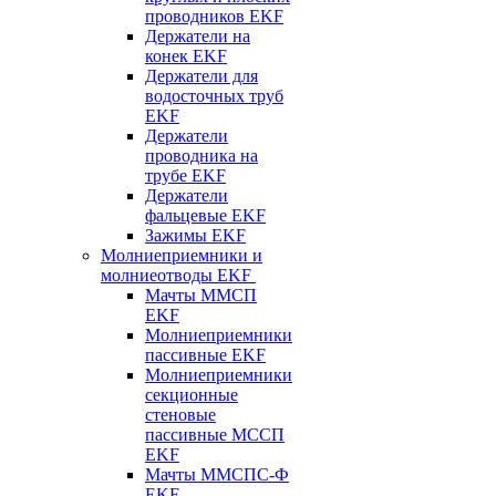
проводников EKF
Держатели на
конек EKF
Держатели для
водосточных труб
EKF
Держатели
проводника на
трубе EKF
Держатели
фальцевые EKF
Зажимы EKF
Молниеприемники и
молниеотводы EKF
Мачты ММСП
EKF
Молниеприемники
пассивные EKF
Молниеприемники
секционные
стеновые
пассивные МССП
EKF
Мачты ММСПС-Ф
EKF