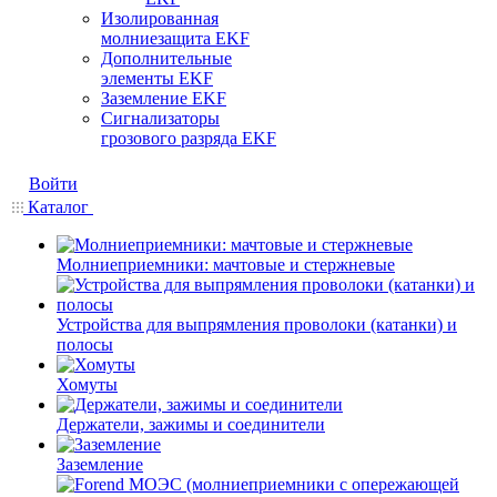
Изолированная
молниезащита EKF
Дополнительные
элементы EKF
Заземление EKF
Сигнализаторы
грозового разряда EKF
Войти
Каталог
Молниеприемники: мачтовые и стержневые
Устройства для выпрямления проволоки (катанки) и
полосы
Хомуты
Держатели, зажимы и соединители
Заземление