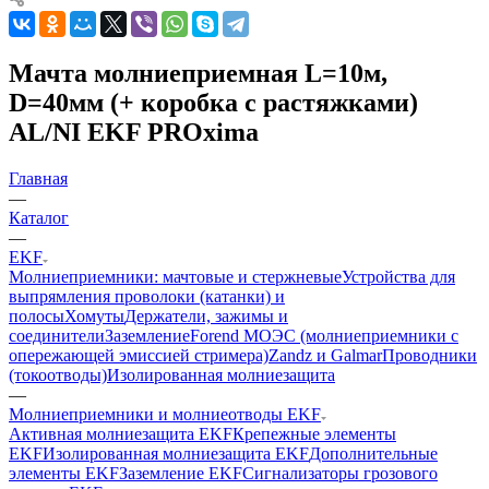
Мачта молниеприемная L=10м,
D=40мм (+ коробка с растяжками)
AL/NI EKF PROxima
Главная
—
Каталог
—
EKF
Молниеприемники: мачтовые и стержневые
Устройства для
выпрямления проволоки (катанки) и
полосы
Хомуты
Держатели, зажимы и
соединители
Заземление
Forend МОЭС (молниеприемники с
опережающей эмиссией стримера)
Zandz и Galmar
Проводники
(токоотводы)
Изолированная молниезащита
—
Молниеприемники и молниеотводы EKF
Активная молниезащита EKF
Крепежные элементы
EKF
Изолированная молниезащита EKF
Дополнительные
элементы EKF
Заземление EKF
Сигнализаторы грозового