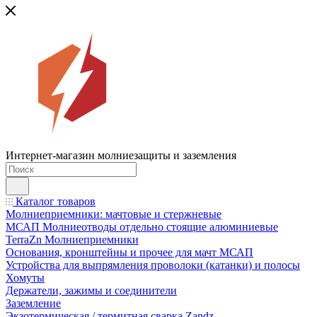
Интернет-магазин молниезащиты и заземления
Каталог товаров
Молниеприемники: мачтовые и стержневые
МСАП Молниеотводы отдельно стоящие алюминиевые
TerraZn Молниеприемники
Основания, кронштейны и прочее для мачт МСАП
Устройства для выпрямления проволоки (катанки) и полосы
Хомуты
Держатели, зажимы и соединители
Заземление
Экзотермическая / термитная сварка Zandz