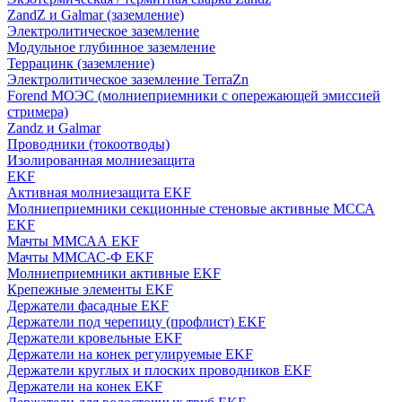
ZandZ и Galmar (заземление)
Электролитическое заземление
Модульное глубинное заземление
Террацинк (заземление)
Электролитическое заземление TerraZn
Forend МОЭС (молниеприемники с опережающей эмиссией
стримера)
Zandz и Galmar
Проводники (токоотводы)
Изолированная молниезащита
EKF
Активная молниезащита EKF
Молниеприемники секционные стеновые активные МССА
EKF
Мачты ММСАА EKF
Мачты ММСАС-Ф EKF
Молниеприемники активные EKF
Крепежные элементы EKF
Держатели фасадные EKF
Держатели под черепицу (профлист) EKF
Держатели кровельные EKF
Держатели на конек регулируемые EKF
Держатели круглых и плоских проводников EKF
Держатели на конек EKF