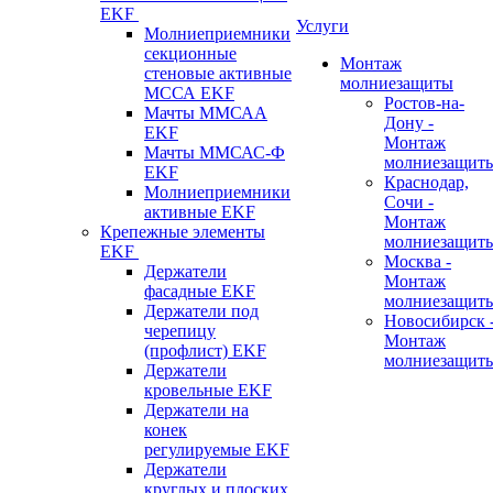
EKF
Услуги
Молниеприемники
секционные
Монтаж
стеновые активные
молниезащиты
МССА EKF
Ростов-на-
Мачты ММСАА
Дону -
EKF
Монтаж
Мачты ММСАС-Ф
молниезащит
EKF
Краснодар,
Молниеприемники
Сочи -
активные EKF
Монтаж
Крепежные элементы
молниезащит
EKF
Москва -
Держатели
Монтаж
фасадные EKF
молниезащит
Держатели под
Новосибирск 
черепицу
Монтаж
(профлист) EKF
молниезащит
Держатели
кровельные EKF
Держатели на
конек
регулируемые EKF
Держатели
круглых и плоских