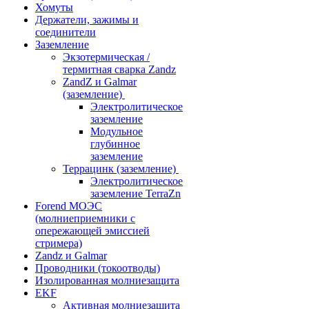
Хомуты
Держатели, зажимы и
соединители
Заземление
Экзотермическая /
термитная сварка Zandz
ZandZ и Galmar
(заземление)
Электролитическое
заземление
Модульное
глубинное
заземление
Террацинк (заземление)
Электролитическое
заземление TerraZn
Forend МОЭС
(молниеприемники с
опережающей эмиссией
стримера)
Zandz и Galmar
Проводники (токоотводы)
Изолированная молниезащита
EKF
Активная молниезащита