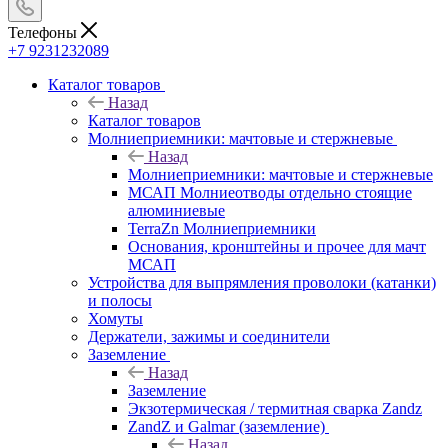
Телефоны
+7 9231232089
Каталог товаров
Назад
Каталог товаров
Молниеприемники: мачтовые и стержневые
Назад
Молниеприемники: мачтовые и стержневые
МСАП Молниеотводы отдельно стоящие
алюминиевые
TerraZn Молниеприемники
Основания, кронштейны и прочее для мачт
МСАП
Устройства для выпрямления проволоки (катанки)
и полосы
Хомуты
Держатели, зажимы и соединители
Заземление
Назад
Заземление
Экзотермическая / термитная сварка Zandz
ZandZ и Galmar (заземление)
Назад