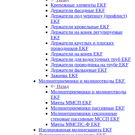
Крепежные элементы EKF
Держатели фасадные EKF
Держатели под черепицу (профлист)
EKF
Держатели кровельные EKF
Держатели на конек регулируемые
EKF
Держатели круглых и плоских
проводников EKF
Держатели на конек EKF
Держатели для водосточных труб EKF
Держатели проводника на трубе EKF
Держатели фальцевые EKF
Зажимы EKF
Молниеприемники и молниеотводы EKF
Назад
Молниеприемники и молниеотводы
EKF
Мачты ММСП EKF
Молниеприемники пассивные EKF
Молниеприемники секционные
стеновые пассивные МССП EKF
Мачты ММСПС-Ф EKF
Изолированная молниезащита EKF