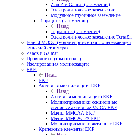
ZandZ и Galmar (заземление)
Электролитическое заземление
Модульное глубинное заземление
Террацинк (заземление)
Назад
Террацинк (заземление)
Электролитическое заземление TerraZn
Forend МОЭС (молниеприемники с опережающей
эмиссией стримера)
Zandz и Galmar
Проводники (токоотводы)
Изолированная молниезащита
EKF
Назад
EKF
Активная молниезащита EKF
Назад
Активная молниезащита EKF
Молниеприемники секционные
стеновые активные МССА EKF
Мачты ММСАА EKF
Мачты ММСАС-Ф EKF
Молниеприемники активные EKF
Крепежные элементы EKF
Назад