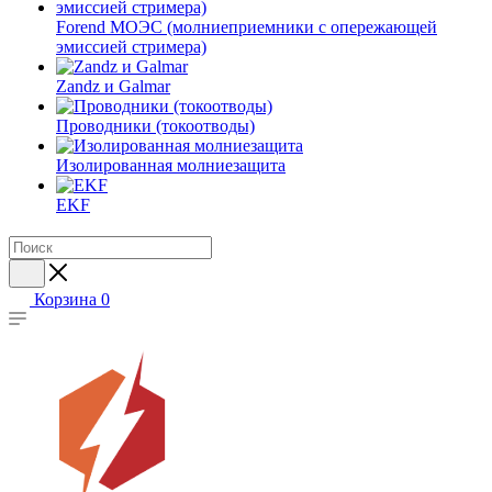
Forend МОЭС (молниеприемники с опережающей
эмиссией стримера)
Zandz и Galmar
Проводники (токоотводы)
Изолированная молниезащита
EKF
Корзина
0