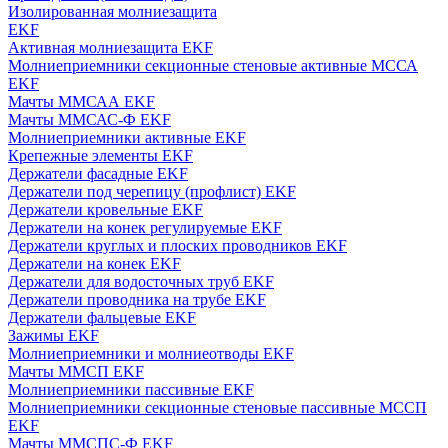
Изолированная молниезащита
EKF
Активная молниезащита EKF
Молниеприемники секционные стеновые активные МССА
EKF
Мачты ММСАА EKF
Мачты ММСАС-Ф EKF
Молниеприемники активные EKF
Крепежные элементы EKF
Держатели фасадные EKF
Держатели под черепицу (профлист) EKF
Держатели кровельные EKF
Держатели на конек регулируемые EKF
Держатели круглых и плоских проводников EKF
Держатели на конек EKF
Держатели для водосточных труб EKF
Держатели проводника на трубе EKF
Держатели фальцевые EKF
Зажимы EKF
Молниеприемники и молниеотводы EKF
Мачты ММСП EKF
Молниеприемники пассивные EKF
Молниеприемники секционные стеновые пассивные МССП
EKF
Мачты ММСПС-Ф EKF