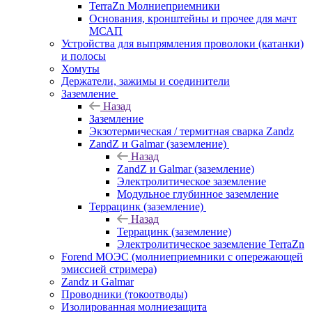
TerraZn Молниеприемники
Основания, кронштейны и прочее для мачт
МСАП
Устройства для выпрямления проволоки (катанки)
и полосы
Хомуты
Держатели, зажимы и соединители
Заземление
Назад
Заземление
Экзотермическая / термитная сварка Zandz
ZandZ и Galmar (заземление)
Назад
ZandZ и Galmar (заземление)
Электролитическое заземление
Модульное глубинное заземление
Террацинк (заземление)
Назад
Террацинк (заземление)
Электролитическое заземление TerraZn
Forend МОЭС (молниеприемники с опережающей
эмиссией стримера)
Zandz и Galmar
Проводники (токоотводы)
Изолированная молниезащита