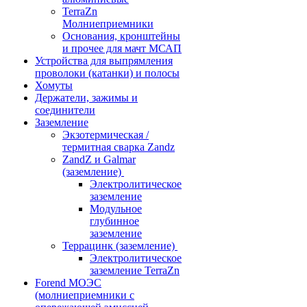
TerraZn
Молниеприемники
Основания, кронштейны
и прочее для мачт МСАП
Устройства для выпрямления
проволоки (катанки) и полосы
Хомуты
Держатели, зажимы и
соединители
Заземление
Экзотермическая /
термитная сварка Zandz
ZandZ и Galmar
(заземление)
Электролитическое
заземление
Модульное
глубинное
заземление
Террацинк (заземление)
Электролитическое
заземление TerraZn
Forend МОЭС
(молниеприемники с