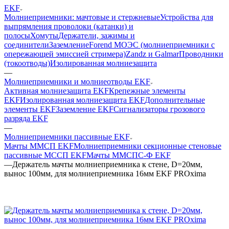
EKF
Молниеприемники: мачтовые и стержневые
Устройства для
выпрямления проволоки (катанки) и
полосы
Хомуты
Держатели, зажимы и
соединители
Заземление
Forend МОЭС (молниеприемники с
опережающей эмиссией стримера)
Zandz и Galmar
Проводники
(токоотводы)
Изолированная молниезащита
—
Молниеприемники и молниеотводы EKF
Активная молниезащита EKF
Крепежные элементы
EKF
Изолированная молниезащита EKF
Дополнительные
элементы EKF
Заземление EKF
Сигнализаторы грозового
разряда EKF
—
Молниеприемники пассивные EKF
Мачты ММСП EKF
Молниеприемники секционные стеновые
пассивные МССП EKF
Мачты ММСПС-Ф EKF
—
Держатель мачты молниеприемника к стене, D=20мм,
вынос 100мм, для молниеприемника 16мм EKF PROxima