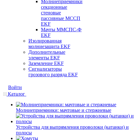
Молниеприемники
секционные
стеновые
пассивные МССП
EKF
Мачты ММСПС-Ф
EKF
Изолированная
молниезащита EKF
Дополнительные
элементы EKF
Заземление EKF
Сигнализаторы
грозового разряда EKF
Войти
Каталог
Молниеприемники: мачтовые и стержневые
Устройства для выпрямления проволоки (катанки) и
полосы