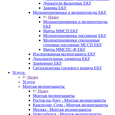
Держатели фальцевые EKF
Зажимы EKF
Молниеприемники и молниеотводы EKF
Назад
Молниеприемники и молниеотводы
EKF
Мачты ММСП EKF
Молниеприемники пассивные EKF
Молниеприемники секционные
стеновые пассивные МССП EKF
Мачты ММСПС-Ф EKF
Изолированная молниезащита EKF
Дополнительные элементы EKF
Заземление EKF
Сигнализаторы грозового разряда EKF
Услуги
Назад
Услуги
Монтаж молниезащиты
Назад
Монтаж молниезащиты
Ростов-на-Дону - Монтаж молниезащиты
Краснодар, Сочи - Монтаж молниезащиты
Москва - Монтаж молниезащиты
Новосибирск - Монтаж молниезащиты