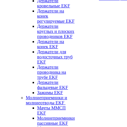
Держатели
кровельные EKF
Держатели на
конек
регулируемые EKF
Держатели
круглых и плоских
проводников EKF
Держатели на
конек EKF
Держатели для
водосточных труб
EKF
Держатели
проводника на
трубе EKF
Держатели
фальцевые EKF
Зажимы EKF
Молниеприемники и
молниеотводы EKF
Мачты ММСП
EKF
Молниеприемники
пассивные EKF