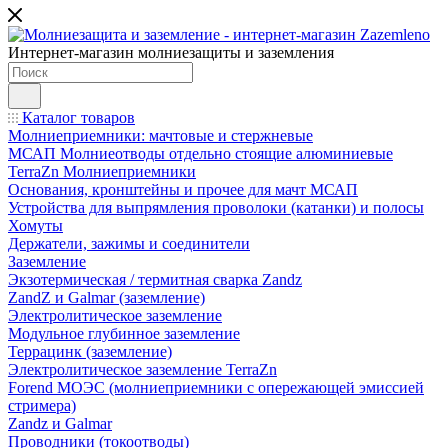
Интернет-магазин молниезащиты и заземления
Каталог товаров
Молниеприемники: мачтовые и стержневые
МСАП Молниеотводы отдельно стоящие алюминиевые
TerraZn Молниеприемники
Основания, кронштейны и прочее для мачт МСАП
Устройства для выпрямления проволоки (катанки) и полосы
Хомуты
Держатели, зажимы и соединители
Заземление
Экзотермическая / термитная сварка Zandz
ZandZ и Galmar (заземление)
Электролитическое заземление
Модульное глубинное заземление
Террацинк (заземление)
Электролитическое заземление TerraZn
Forend МОЭС (молниеприемники с опережающей эмиссией
стримера)
Zandz и Galmar
Проводники (токоотводы)