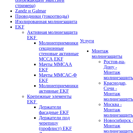
опережающей эмиссией
стримера)
Zandz и Galmar
Проводники (токоотводы)
Изолированная молниезащита
EKF
Активная молниезащита
EKF
Услуги
Молниеприемники
секционные
Монтаж
стеновые активные
молниезащиты
МССА EKF
Ростов-на-
Мачты ММСАА
Дону -
EKF
Монтаж
Мачты ММСАС-Ф
молниезащит
EKF
Краснодар,
Молниеприемники
Сочи -
активные EKF
Монтаж
Крепежные элементы
молниезащит
EKF
Москва -
Держатели
Монтаж
фасадные EKF
молниезащит
Держатели под
Новосибирск 
черепицу
Монтаж
(профлист) EKF
молниезащит