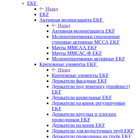
EKF
Назад
EKF
Активная молниезащита EKF
Назад
Активная молниезащита EKF
Молниеприемники секционные
стеновые активные МССА EKF
Мачты ММСАА EKF
Мачты ММСАС-Ф EKF
Молниеприемники активные EKF
Крепежные элементы EKF
Назад
Крепежные элементы EKF
Держатели фасадные EKF
Держатели под черепицу (профлист)
EKF
Держатели кровельные EKF
Держатели на конек регулируемые
EKF
Держатели круглых и плоских
проводников EKF
Держатели на конек EKF
Держатели для водосточных труб EKF
Держатели проводника на трубе EKF