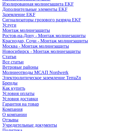
Изолированная молниезащита EKF
Дополнительные элементы EKF
Заземление EKF
Сигнализаторы грозового разряда EKF
Услуги
Монтаж молниезащиты
Ростов-на-Дону - Монтаж молниезащиты
Краснодар, Сочи - Монтаж молниезащиты
Москва - Монтаж молниезащиты
Новосибирск - Монтаж молниезащиты
Статьи
Все статьи
Ветровые районы
Молниеотводы МСАП Nordwerk
Электролитическое заземление TerraZn
Бренды
Как купить
Условия оплаты
Условия доставки
Гарантия на товар
Компания
О компании
Отзывы
Учредительные документы
Политика