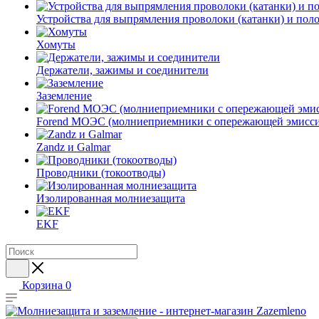
Устройства для выпрямления проволоки (катанки) и пол
Хомуты
Держатели, зажимы и соединители
Заземление
Forend МОЭС (молниеприемники с опережающей эмисси
Zandz и Galmar
Проводники (токоотводы)
Изолированная молниезащита
EKF
Корзина
0