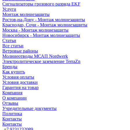
Сигнализаторы грозового разряда EKF
Услуги
Монтаж молниезащиты
Ростов-на-Дону - Монтаж молниезащиты
Краснодар, Сочи - Монтаж молниезащиты
Москва - Монтаж молниезащиты
Новосибирск - Монтаж молниезащиты
Статьи
Все статьи
Ветровые районы
Молниеотводы МСАП Nordwerk
Электролитическое заземление TerraZn
Бренды
Как купить
Условия оплаты
Условия доставки
Гарантия на товар
Компания
О компании
Отзывы
Учредительные документы
Политика
Контакты
Контакты
+7 9231232089