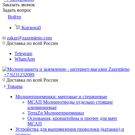
Заказать звонок
Задать вопрос
Войти
Корзина
0
zakaz@zazemleno.com
Доставка по всей России
Telegram
WhatsApp
+7 9231232089
Доставка по всей России
Товары
Молниеприемники: мачтовые и стержневые
МСАП Молниеотводы отдельно стоящие
алюминиевые
TerraZn Молниеприемники
Основания, кронштейны и прочее для мачт
МСАП
Устройства для выпрямления проволоки (катанки) и
полосы