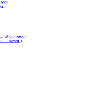
осы
ей стримера)