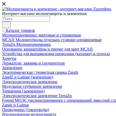
Интернет-магазин молниезащиты и заземления
Каталог товаров
Молниеприемники: мачтовые и стержневые
МСАП Молниеотводы отдельно стоящие алюминиевые
TerraZn Молниеприемники
Основания, кронштейны и прочее для мачт МСАП
Устройства для выпрямления проволоки (катанки) и полосы
Хомуты
Держатели, зажимы и соединители
Заземление
Экзотермическая / термитная сварка Zandz
ZandZ и Galmar (заземление)
Электролитическое заземление
Модульное глубинное заземление
Террацинк (заземление)
Электролитическое заземление TerraZn
Forend МОЭС (молниеприемники с опережающей эмиссией стр
Zandz и Galmar
Проводники (токоотводы)
Изолированная молниезащита