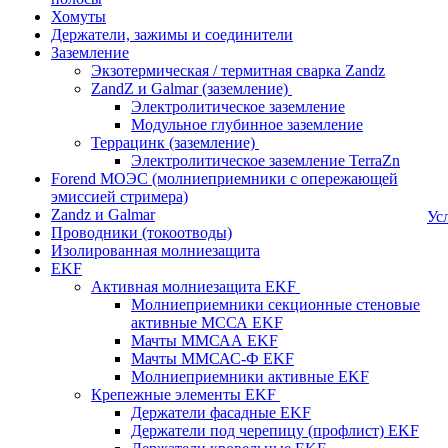
Хомуты
Держатели, зажимы и соединители
Заземление
Экзотермическая / термитная сварка Zandz
ZandZ и Galmar (заземление)
Электролитическое заземление
Модульное глубинное заземление
Террацинк (заземление)
Электролитическое заземление TerraZn
Forend МОЭС (молниеприемники с опережающей
эмиссией стримера)
Zandz и Galmar
Ус
Проводники (токоотводы)
Изолированная молниезащита
EKF
Активная молниезащита EKF
Молниеприемники секционные стеновые
активные МССА EKF
Мачты ММСАА EKF
Мачты ММСАС-Ф EKF
Молниеприемники активные EKF
Крепежные элементы EKF
Держатели фасадные EKF
Держатели под черепицу (профлист) EKF