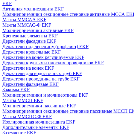
EKF
Активная молниезащита EKF
Молниеприемники секционные стеновые активные МССА EK
Мачты ММСАА EKF
Мачты ММСАС-Ф EKF
Молниеприемники активные EKF
Крепежные элементы EKF
Держатели фасадные EKF
Держатели под черепицу (профлист) EKF
Держатели кровельные EKF
Держатели на конек регулируемые EKF
Держатели круглых и плоских проводников EKF
Держатели на конек EKF
Держатели для водосточных труб EKF
Держатели проводника на трубе EKF
Держатели фальцевые EKF
Зажимы EKF
Молниеприемники и молниеотводы EKF
Мачты ММСП EKF
Молниеприемники пассивные EKF
Молниеприемники секционные стеновые пассивные МССП E
Мачты ММСПС-Ф EKF
Изолированная молниезащита EKF
Дополнительные элементы EKF
Заземление EKF