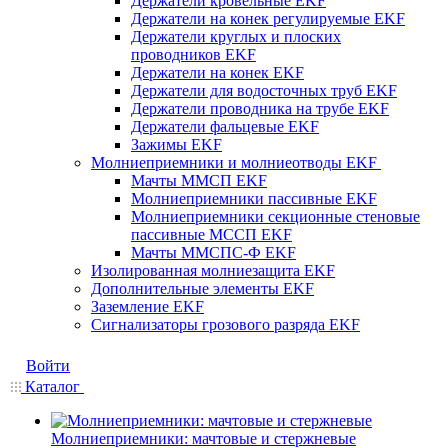
Держатели кровельные EKF
Держатели на конек регулируемые EKF
Держатели круглых и плоских
проводников EKF
Держатели на конек EKF
Держатели для водосточных труб EKF
Держатели проводника на трубе EKF
Держатели фальцевые EKF
Зажимы EKF
Молниеприемники и молниеотводы EKF
Мачты ММСП EKF
Молниеприемники пассивные EKF
Молниеприемники секционные стеновые
пассивные МССП EKF
Мачты ММСПС-Ф EKF
Изолированная молниезащита EKF
Дополнительные элементы EKF
Заземление EKF
Сигнализаторы грозового разряда EKF
Войти
Каталог
Молниеприемники: мачтовые и стержневые