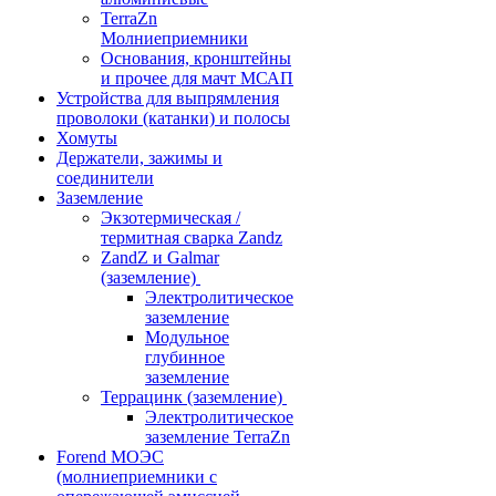
TerraZn
Молниеприемники
Основания, кронштейны
и прочее для мачт МСАП
Устройства для выпрямления
проволоки (катанки) и полосы
Хомуты
Держатели, зажимы и
соединители
Заземление
Экзотермическая /
термитная сварка Zandz
ZandZ и Galmar
(заземление)
Электролитическое
заземление
Модульное
глубинное
заземление
Террацинк (заземление)
Электролитическое
заземление TerraZn
Forend МОЭС
(молниеприемники с