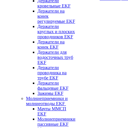
Держатели
кровельные EKF
Держатели на
конек
регулируемые EKF
Держатели
круглых и плоских
проводников EKF
Держатели на
конек EKF
Держатели для
водосточных труб
EKF
Держатели
проводника на
трубе EKF
Держатели
фальцевые EKF
Зажимы EKF
Молниеприемники и
молниеотводы EKF
Мачты ММСП
EKF
Молниеприемники
пассивные EKF