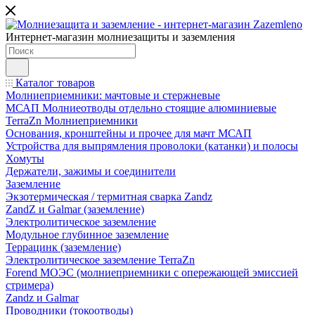
Интернет-магазин молниезащиты и заземления
Каталог товаров
Молниеприемники: мачтовые и стержневые
МСАП Молниеотводы отдельно стоящие алюминиевые
TerraZn Молниеприемники
Основания, кронштейны и прочее для мачт МСАП
Устройства для выпрямления проволоки (катанки) и полосы
Хомуты
Держатели, зажимы и соединители
Заземление
Экзотермическая / термитная сварка Zandz
ZandZ и Galmar (заземление)
Электролитическое заземление
Модульное глубинное заземление
Террацинк (заземление)
Электролитическое заземление TerraZn
Forend МОЭС (молниеприемники с опережающей эмиссией
стримера)
Zandz и Galmar
Проводники (токоотводы)