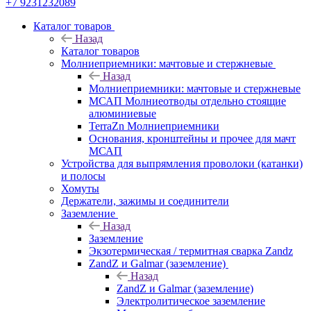
+7 9231232089
Каталог товаров
Назад
Каталог товаров
Молниеприемники: мачтовые и стержневые
Назад
Молниеприемники: мачтовые и стержневые
МСАП Молниеотводы отдельно стоящие
алюминиевые
TerraZn Молниеприемники
Основания, кронштейны и прочее для мачт
МСАП
Устройства для выпрямления проволоки (катанки)
и полосы
Хомуты
Держатели, зажимы и соединители
Заземление
Назад
Заземление
Экзотермическая / термитная сварка Zandz
ZandZ и Galmar (заземление)
Назад
ZandZ и Galmar (заземление)
Электролитическое заземление