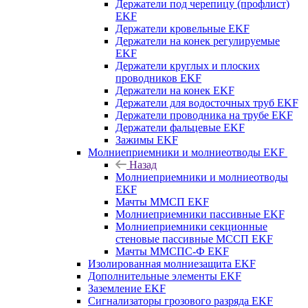
Держатели под черепицу (профлист)
EKF
Держатели кровельные EKF
Держатели на конек регулируемые
EKF
Держатели круглых и плоских
проводников EKF
Держатели на конек EKF
Держатели для водосточных труб EKF
Держатели проводника на трубе EKF
Держатели фальцевые EKF
Зажимы EKF
Молниеприемники и молниеотводы EKF
Назад
Молниеприемники и молниеотводы
EKF
Мачты ММСП EKF
Молниеприемники пассивные EKF
Молниеприемники секционные
стеновые пассивные МССП EKF
Мачты ММСПС-Ф EKF
Изолированная молниезащита EKF
Дополнительные элементы EKF
Заземление EKF
Сигнализаторы грозового разряда EKF