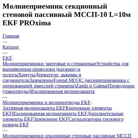
Молниеприемник секционный
стеновой пассивный МССП-10 L=10м
EKF PROxima
Главная
—
Каталог
—
EKF
Молниеприемники: мачтовые и стержневые
Устройства для
выпрямления проволоки (катанки) и
полосы
Хомуты
Держатели, зажимы и
соединители
Заземление
Forend МОЭС (молниеприемники с
опережающей эмиссией стримера)
Zandz и Galmar
Проводники
(токоотводы)
Изолированная молниезащита
—
Молниеприемники и молниеотводы EKF
Активная молниезащита EKF
Крепежные элементы
EKF
Изолированная молниезащита EKF
Дополнительные
элементы EKF
Заземление EKF
Сигнализаторы грозового
разряда EKF
—
Молниеприемники секционные стеновые пассивные МССП