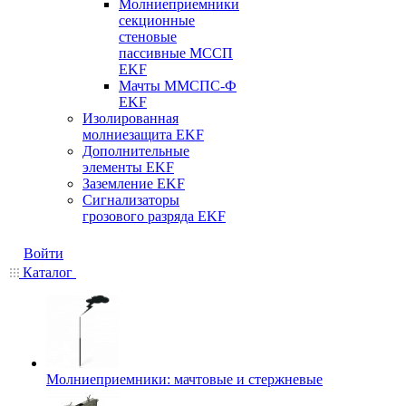
Молниеприемники
секционные
стеновые
пассивные МССП
EKF
Мачты ММСПС-Ф
EKF
Изолированная
молниезащита EKF
Дополнительные
элементы EKF
Заземление EKF
Сигнализаторы
грозового разряда EKF
Войти
Каталог
Молниеприемники: мачтовые и стержневые