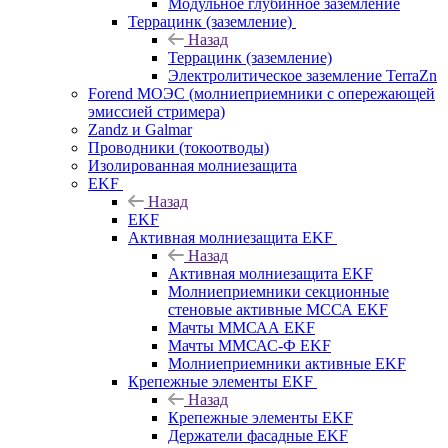
Модульное глубинное заземление
Террацинк (заземление)
Назад
Террацинк (заземление)
Электролитическое заземление TerraZn
Forend МОЭС (молниеприемники с опережающей
эмиссией стримера)
Zandz и Galmar
Проводники (токоотводы)
Изолированная молниезащита
EKF
Назад
EKF
Активная молниезащита EKF
Назад
Активная молниезащита EKF
Молниеприемники секционные
стеновые активные МССА EKF
Мачты ММСАА EKF
Мачты ММСАС-Ф EKF
Молниеприемники активные EKF
Крепежные элементы EKF
Назад
Крепежные элементы EKF
Держатели фасадные EKF