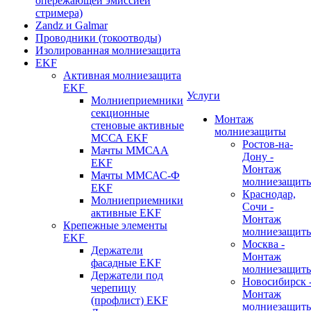
опережающей эмиссией
стримера)
Zandz и Galmar
Проводники (токоотводы)
Изолированная молниезащита
EKF
Активная молниезащита
EKF
Услуги
Молниеприемники
секционные
Монтаж
стеновые активные
молниезащиты
МССА EKF
Ростов-на-
Мачты ММСАА
Дону -
EKF
Монтаж
Мачты ММСАС-Ф
молниезащит
EKF
Краснодар,
Молниеприемники
Сочи -
активные EKF
Монтаж
Крепежные элементы
молниезащит
EKF
Москва -
Держатели
Монтаж
фасадные EKF
молниезащит
Держатели под
Новосибирск 
черепицу
Монтаж
(профлист) EKF
молниезащит