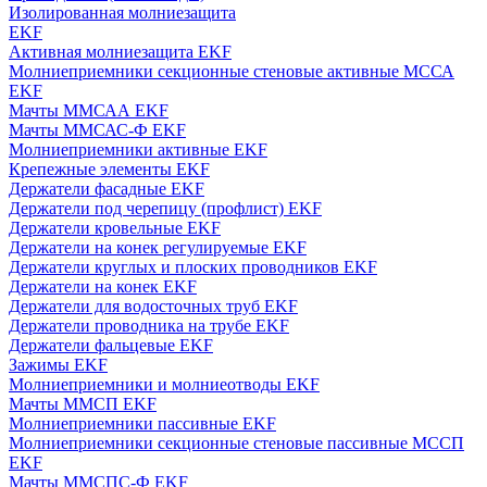
Изолированная молниезащита
EKF
Активная молниезащита EKF
Молниеприемники секционные стеновые активные МССА
EKF
Мачты ММСАА EKF
Мачты ММСАС-Ф EKF
Молниеприемники активные EKF
Крепежные элементы EKF
Держатели фасадные EKF
Держатели под черепицу (профлист) EKF
Держатели кровельные EKF
Держатели на конек регулируемые EKF
Держатели круглых и плоских проводников EKF
Держатели на конек EKF
Держатели для водосточных труб EKF
Держатели проводника на трубе EKF
Держатели фальцевые EKF
Зажимы EKF
Молниеприемники и молниеотводы EKF
Мачты ММСП EKF
Молниеприемники пассивные EKF
Молниеприемники секционные стеновые пассивные МССП
EKF
Мачты ММСПС-Ф EKF