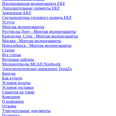
Изолированная молниезащита EKF
Дополнительные элементы EKF
Заземление EKF
Сигнализаторы грозового разряда EKF
Услуги
Монтаж молниезащиты
Ростов-на-Дону - Монтаж молниезащиты
Краснодар, Сочи - Монтаж молниезащиты
Москва - Монтаж молниезащиты
Новосибирск - Монтаж молниезащиты
Статьи
Все статьи
Ветровые районы
Молниеотводы МСАП Nordwerk
Электролитическое заземление TerraZn
Бренды
Как купить
Условия оплаты
Условия доставки
Гарантия на товар
Компания
О компании
Отзывы
Учредительные документы
Политика