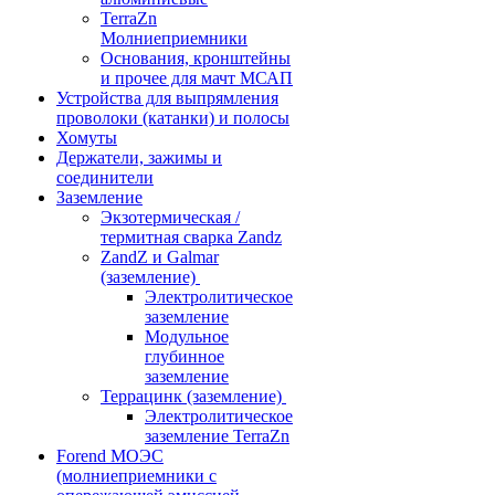
TerraZn
Молниеприемники
Основания, кронштейны
и прочее для мачт МСАП
Устройства для выпрямления
проволоки (катанки) и полосы
Хомуты
Держатели, зажимы и
соединители
Заземление
Экзотермическая /
термитная сварка Zandz
ZandZ и Galmar
(заземление)
Электролитическое
заземление
Модульное
глубинное
заземление
Террацинк (заземление)
Электролитическое
заземление TerraZn
Forend МОЭС
(молниеприемники с