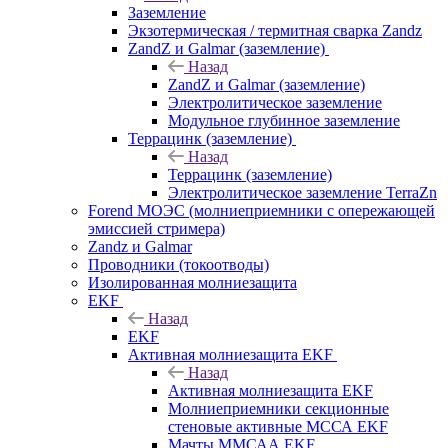
Заземление
Экзотермическая / термитная сварка Zandz
ZandZ и Galmar (заземление)
Назад
ZandZ и Galmar (заземление)
Электролитическое заземление
Модульное глубинное заземление
Террацинк (заземление)
Назад
Террацинк (заземление)
Электролитическое заземление TerraZn
Forend МОЭС (молниеприемники с опережающей
эмиссией стримера)
Zandz и Galmar
Проводники (токоотводы)
Изолированная молниезащита
EKF
Назад
EKF
Активная молниезащита EKF
Назад
Активная молниезащита EKF
Молниеприемники секционные
стеновые активные МССА EKF
Мачты ММСАА EKF