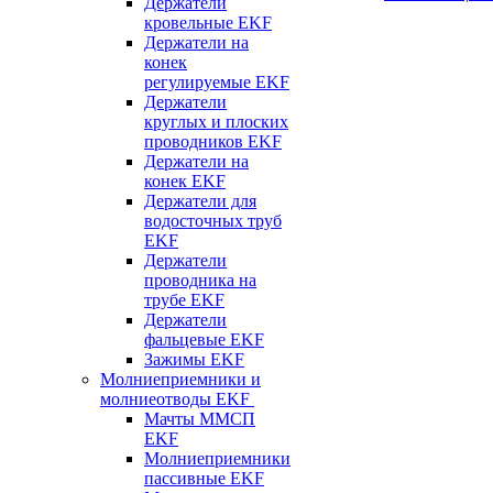
Держатели
кровельные EKF
Держатели на
конек
регулируемые EKF
Держатели
круглых и плоских
проводников EKF
Держатели на
конек EKF
Держатели для
водосточных труб
EKF
Держатели
проводника на
трубе EKF
Держатели
фальцевые EKF
Зажимы EKF
Молниеприемники и
молниеотводы EKF
Мачты ММСП
EKF
Молниеприемники
пассивные EKF