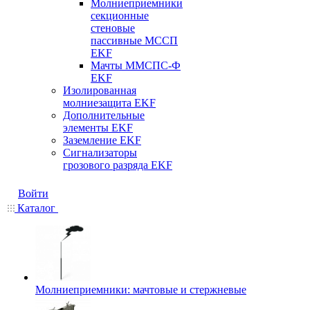
Молниеприемники
секционные
стеновые
пассивные МССП
EKF
Мачты ММСПС-Ф
EKF
Изолированная
молниезащита EKF
Дополнительные
элементы EKF
Заземление EKF
Сигнализаторы
грозового разряда EKF
Войти
Каталог
Молниеприемники: мачтовые и стержневые