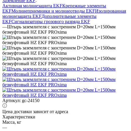
Заземление EKF
Активная молниезащита EKF
Крепежные элементы
EKF
Молниеприемники и молниеотводы EKF
Изолированная
молниезащита EKF
Дополнительные элементы
EKF
Сигнализаторы грозового разряда EKF
—
Штырь заземлителя с заострением D=20мм L=1500мм
безмуфтовый HZ EKF PROxima
Артикул:
gc-24150
Цена доставки зависит от адреса
Характеристики
Масса, кг
—