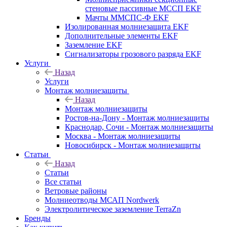
стеновые пассивные МССП EKF
Мачты ММСПС-Ф EKF
Изолированная молниезащита EKF
Дополнительные элементы EKF
Заземление EKF
Сигнализаторы грозового разряда EKF
Услуги
Назад
Услуги
Монтаж молниезащиты
Назад
Монтаж молниезащиты
Ростов-на-Дону - Монтаж молниезащиты
Краснодар, Сочи - Монтаж молниезащиты
Москва - Монтаж молниезащиты
Новосибирск - Монтаж молниезащиты
Статьи
Назад
Статьи
Все статьи
Ветровые районы
Молниеотводы МСАП Nordwerk
Электролитическое заземление TerraZn
Бренды