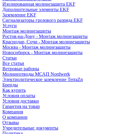
Изолированная молниезащита EKF
Дополнительные элементы EKF
Заземление EKF
Сигнализаторы грозового разряда EKF
Услуги
Монтаж молниезащиты
Ростов-на-Дону - Монтаж молниезащиты
Краснодар, Сочи - Монтаж молниезащиты
Москва - Монтаж молниезащиты
Новосибирск - Монтаж молниезащиты
Статьи
Все статьи
Ветровые районы
Молниеотводы МСАП Nordwerk
Электролитическое заземление TerraZn
Бренды
Как купить
Условия оплаты
Условия доставки
Гарантия на товар
Компания
О компании
Отзывы
Учредительные документы
Политика