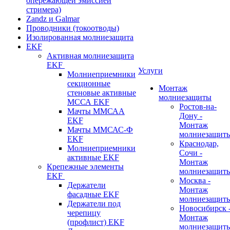
опережающей эмиссией
стримера)
Zandz и Galmar
Проводники (токоотводы)
Изолированная молниезащита
EKF
Активная молниезащита
EKF
Услуги
Молниеприемники
секционные
Монтаж
стеновые активные
молниезащиты
МССА EKF
Ростов-на-
Мачты ММСАА
Дону -
EKF
Монтаж
Мачты ММСАС-Ф
молниезащит
EKF
Краснодар,
Молниеприемники
Сочи -
активные EKF
Монтаж
Крепежные элементы
молниезащит
EKF
Москва -
Держатели
Монтаж
фасадные EKF
молниезащит
Держатели под
Новосибирск 
черепицу
Монтаж
(профлист) EKF
молниезащит