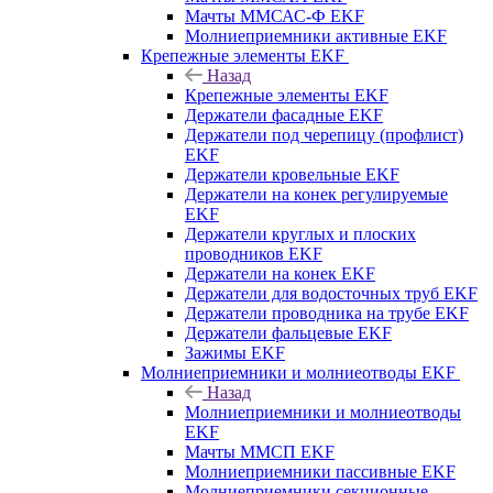
Мачты ММСАС-Ф EKF
Молниеприемники активные EKF
Крепежные элементы EKF
Назад
Крепежные элементы EKF
Держатели фасадные EKF
Держатели под черепицу (профлист)
EKF
Держатели кровельные EKF
Держатели на конек регулируемые
EKF
Держатели круглых и плоских
проводников EKF
Держатели на конек EKF
Держатели для водосточных труб EKF
Держатели проводника на трубе EKF
Держатели фальцевые EKF
Зажимы EKF
Молниеприемники и молниеотводы EKF
Назад
Молниеприемники и молниеотводы
EKF
Мачты ММСП EKF
Молниеприемники пассивные EKF
Молниеприемники секционные