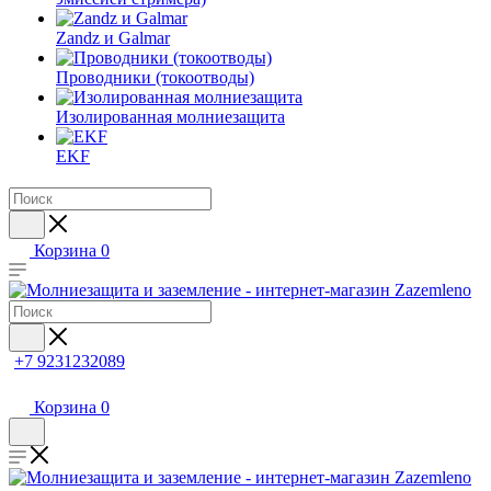
Zandz и Galmar
Проводники (токоотводы)
Изолированная молниезащита
EKF
Корзина
0
+7 9231232089
Корзина
0