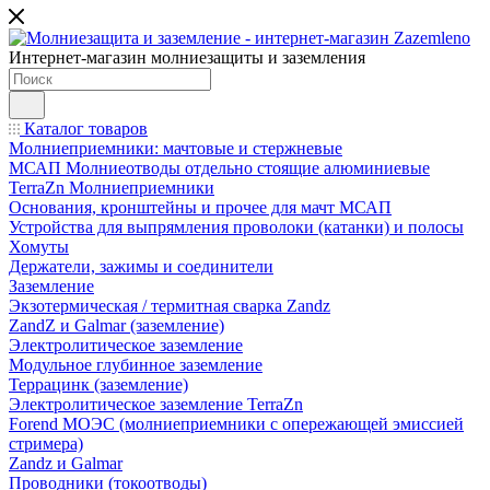
Интернет-магазин молниезащиты и заземления
Каталог товаров
Молниеприемники: мачтовые и стержневые
МСАП Молниеотводы отдельно стоящие алюминиевые
TerraZn Молниеприемники
Основания, кронштейны и прочее для мачт МСАП
Устройства для выпрямления проволоки (катанки) и полосы
Хомуты
Держатели, зажимы и соединители
Заземление
Экзотермическая / термитная сварка Zandz
ZandZ и Galmar (заземление)
Электролитическое заземление
Модульное глубинное заземление
Террацинк (заземление)
Электролитическое заземление TerraZn
Forend МОЭС (молниеприемники с опережающей эмиссией
стримера)
Zandz и Galmar
Проводники (токоотводы)