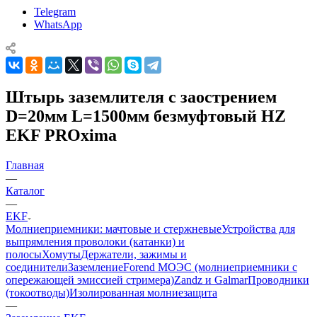
Telegram
WhatsApp
Штырь заземлителя с заострением
D=20мм L=1500мм безмуфтовый HZ
EKF PROxima
Главная
—
Каталог
—
EKF
Молниеприемники: мачтовые и стержневые
Устройства для
выпрямления проволоки (катанки) и
полосы
Хомуты
Держатели, зажимы и
соединители
Заземление
Forend МОЭС (молниеприемники с
опережающей эмиссией стримера)
Zandz и Galmar
Проводники
(токоотводы)
Изолированная молниезащита
—