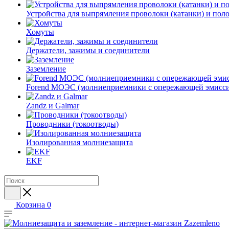
Устройства для выпрямления проволоки (катанки) и пол
Хомуты
Держатели, зажимы и соединители
Заземление
Forend МОЭС (молниеприемники с опережающей эмисси
Zandz и Galmar
Проводники (токоотводы)
Изолированная молниезащита
EKF
Корзина
0