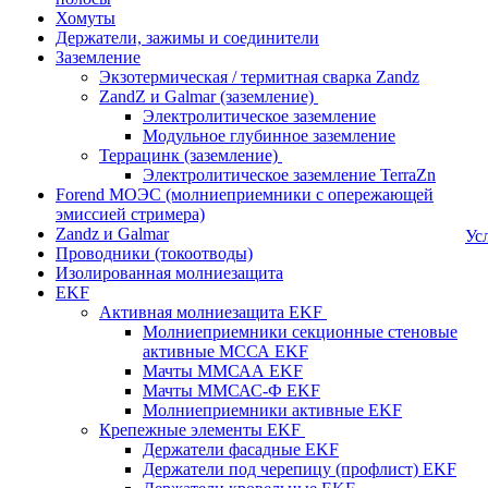
Хомуты
Держатели, зажимы и соединители
Заземление
Экзотермическая / термитная сварка Zandz
ZandZ и Galmar (заземление)
Электролитическое заземление
Модульное глубинное заземление
Террацинк (заземление)
Электролитическое заземление TerraZn
Forend МОЭС (молниеприемники с опережающей
эмиссией стримера)
Zandz и Galmar
Ус
Проводники (токоотводы)
Изолированная молниезащита
EKF
Активная молниезащита EKF
Молниеприемники секционные стеновые
активные МССА EKF
Мачты ММСАА EKF
Мачты ММСАС-Ф EKF
Молниеприемники активные EKF
Крепежные элементы EKF
Держатели фасадные EKF
Держатели под черепицу (профлист) EKF