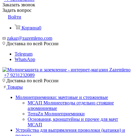
Заказать звонок
Задать вопрос
Войти
Корзина
0
zakaz@zazemleno.com
Доставка по всей России
Telegram
WhatsApp
+7 9231232089
Доставка по всей России
Товары
Молниеприемники: мачтовые и стержневые
МСАП Молниеотводы отдельно стоящие
алюминиевые
TerraZn Молниеприемники
Основания, кронштейны и прочее для мачт
МСАП
Устройства для выпрямления проволоки (катанки) и
полосы