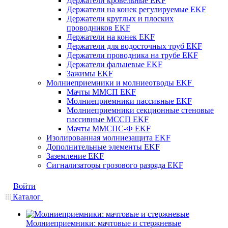
Держатели кровельные EKF
Держатели на конек регулируемые EKF
Держатели круглых и плоских
проводников EKF
Держатели на конек EKF
Держатели для водосточных труб EKF
Держатели проводника на трубе EKF
Держатели фальцевые EKF
Зажимы EKF
Молниеприемники и молниеотводы EKF
Мачты ММСП EKF
Молниеприемники пассивные EKF
Молниеприемники секционные стеновые
пассивные МССП EKF
Мачты ММСПС-Ф EKF
Изолированная молниезащита EKF
Дополнительные элементы EKF
Заземление EKF
Сигнализаторы грозового разряда EKF
Войти
Каталог
Молниеприемники: мачтовые и стержневые