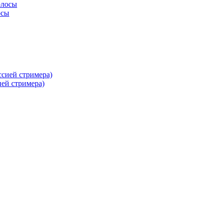
осы
ей стримера)