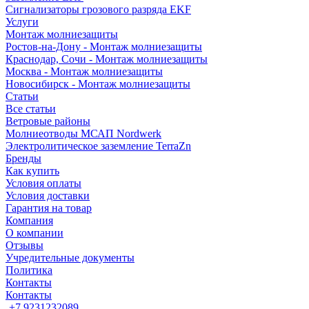
Сигнализаторы грозового разряда EKF
Услуги
Монтаж молниезащиты
Ростов-на-Дону - Монтаж молниезащиты
Краснодар, Сочи - Монтаж молниезащиты
Москва - Монтаж молниезащиты
Новосибирск - Монтаж молниезащиты
Статьи
Все статьи
Ветровые районы
Молниеотводы МСАП Nordwerk
Электролитическое заземление TerraZn
Бренды
Как купить
Условия оплаты
Условия доставки
Гарантия на товар
Компания
О компании
Отзывы
Учредительные документы
Политика
Контакты
Контакты
+7 9231232089