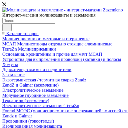
Интернет-магазин молниезащиты и заземления
Каталог товаров
Молниеприемники: мачтовые и стержневые
МСАП Молниеотводы отдельно стоящие алюминиевые
TerraZn Молниеприемники
Основания, кронштейны и прочее для мачт МСАП
Устройства для выпрямления проволоки (катанки) и полосы
Хомуты
Держатели, зажимы и соединители
Заземление
Экзотермическая / термитная сварка Zandz
ZandZ и Galmar (заземление)
Электролитическое заземление
Модульное глубинное заземление
Террацинк (заземление)
Электролитическое заземление TerraZn
Forend МОЭС (молниеприемники с опережающей эмиссией стр
Zandz и Galmar
Проводники (токоотводы)
Изолированная молниезащита