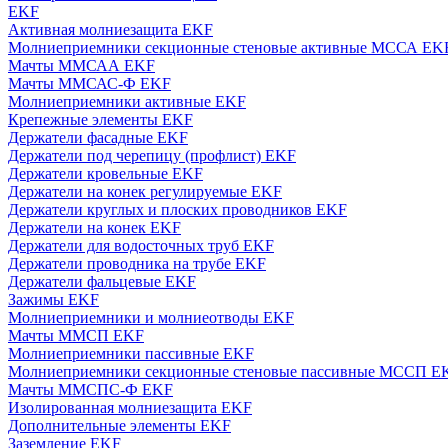
EKF
Активная молниезащита EKF
Молниеприемники секционные стеновые активные МССА EK
Мачты ММСАА EKF
Мачты ММСАС-Ф EKF
Молниеприемники активные EKF
Крепежные элементы EKF
Держатели фасадные EKF
Держатели под черепицу (профлист) EKF
Держатели кровельные EKF
Держатели на конек регулируемые EKF
Держатели круглых и плоских проводников EKF
Держатели на конек EKF
Держатели для водосточных труб EKF
Держатели проводника на трубе EKF
Держатели фальцевые EKF
Зажимы EKF
Молниеприемники и молниеотводы EKF
Мачты ММСП EKF
Молниеприемники пассивные EKF
Молниеприемники секционные стеновые пассивные МССП E
Мачты ММСПС-Ф EKF
Изолированная молниезащита EKF
Дополнительные элементы EKF
Заземление EKF