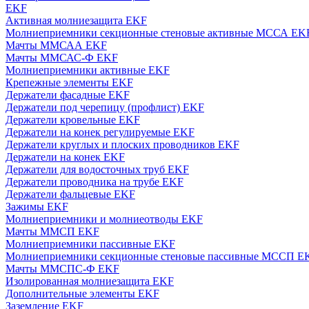
EKF
Активная молниезащита EKF
Молниеприемники секционные стеновые активные МССА EK
Мачты ММСАА EKF
Мачты ММСАС-Ф EKF
Молниеприемники активные EKF
Крепежные элементы EKF
Держатели фасадные EKF
Держатели под черепицу (профлист) EKF
Держатели кровельные EKF
Держатели на конек регулируемые EKF
Держатели круглых и плоских проводников EKF
Держатели на конек EKF
Держатели для водосточных труб EKF
Держатели проводника на трубе EKF
Держатели фальцевые EKF
Зажимы EKF
Молниеприемники и молниеотводы EKF
Мачты ММСП EKF
Молниеприемники пассивные EKF
Молниеприемники секционные стеновые пассивные МССП E
Мачты ММСПС-Ф EKF
Изолированная молниезащита EKF
Дополнительные элементы EKF
Заземление EKF