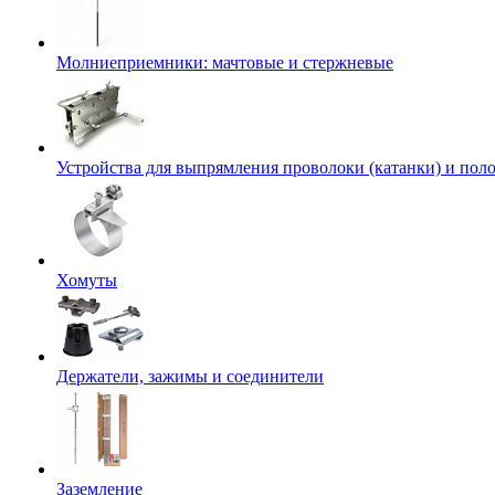
Молниеприемники: мачтовые и стержневые
Устройства для выпрямления проволоки (катанки) и пол
Хомуты
Держатели, зажимы и соединители
Заземление