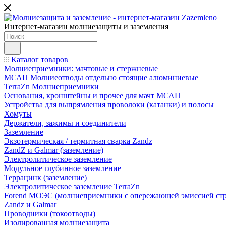
Интернет-магазин молниезащиты и заземления
Каталог товаров
Молниеприемники: мачтовые и стержневые
МСАП Молниеотводы отдельно стоящие алюминиевые
TerraZn Молниеприемники
Основания, кронштейны и прочее для мачт МСАП
Устройства для выпрямления проволоки (катанки) и полосы
Хомуты
Держатели, зажимы и соединители
Заземление
Экзотермическая / термитная сварка Zandz
ZandZ и Galmar (заземление)
Электролитическое заземление
Модульное глубинное заземление
Террацинк (заземление)
Электролитическое заземление TerraZn
Forend МОЭС (молниеприемники с опережающей эмиссией стр
Zandz и Galmar
Проводники (токоотводы)
Изолированная молниезащита