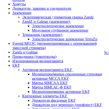
Хомуты
Держатели, зажимы и соединители
Заземление
Экзотермическая / термитная сварка Zandz
ZandZ и Galmar (заземление)
Электролитическое заземление
Модульное глубинное заземление
Террацинк (заземление)
Электролитическое заземление TerraZn
Forend МОЭС (молниеприемники с опережающей
эмиссией стримера)
Zandz и Galmar
Ус
Проводники (токоотводы)
Изолированная молниезащита
EKF
Активная молниезащита EKF
Молниеприемники секционные стеновые
активные МССА EKF
Мачты ММСАА EKF
Мачты ММСАС-Ф EKF
Молниеприемники активные EKF
Крепежные элементы EKF
Держатели фасадные EKF
Держатели под черепицу (профлист) EKF