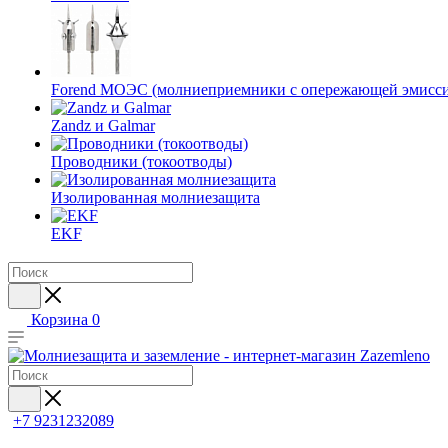
Forend МОЭС (молниеприемники с опережающей эмисси
Zandz и Galmar
Проводники (токоотводы)
Изолированная молниезащита
EKF
Корзина
0
+7 9231232089