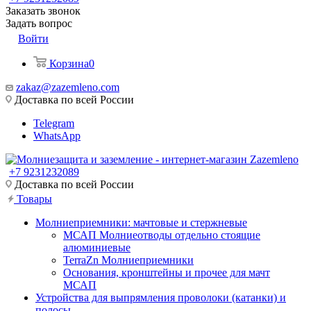
Заказать звонок
Задать вопрос
Войти
Корзина
0
zakaz@zazemleno.com
Доставка по всей России
Telegram
WhatsApp
+7 9231232089
Доставка по всей России
Товары
Молниеприемники: мачтовые и стержневые
МСАП Молниеотводы отдельно стоящие
алюминиевые
TerraZn Молниеприемники
Основания, кронштейны и прочее для мачт
МСАП
Устройства для выпрямления проволоки (катанки) и
полосы