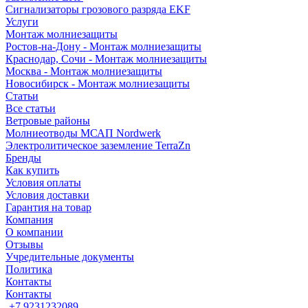
Сигнализаторы грозового разряда EKF
Услуги
Монтаж молниезащиты
Ростов-на-Дону - Монтаж молниезащиты
Краснодар, Сочи - Монтаж молниезащиты
Москва - Монтаж молниезащиты
Новосибирск - Монтаж молниезащиты
Статьи
Все статьи
Ветровые районы
Молниеотводы МСАП Nordwerk
Электролитическое заземление TerraZn
Бренды
Как купить
Условия оплаты
Условия доставки
Гарантия на товар
Компания
О компании
Отзывы
Учредительные документы
Политика
Контакты
Контакты
+7 9231232089