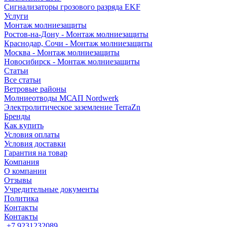
Сигнализаторы грозового разряда EKF
Услуги
Монтаж молниезащиты
Ростов-на-Дону - Монтаж молниезащиты
Краснодар, Сочи - Монтаж молниезащиты
Москва - Монтаж молниезащиты
Новосибирск - Монтаж молниезащиты
Статьи
Все статьи
Ветровые районы
Молниеотводы МСАП Nordwerk
Электролитическое заземление TerraZn
Бренды
Как купить
Условия оплаты
Условия доставки
Гарантия на товар
Компания
О компании
Отзывы
Учредительные документы
Политика
Контакты
Контакты
+7 9231232089