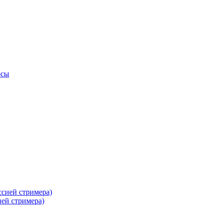
осы
ей стримера)