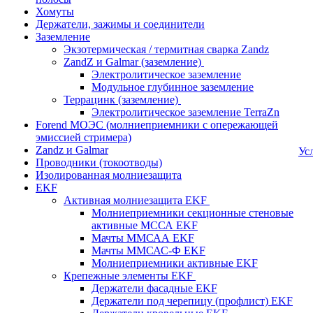
Хомуты
Держатели, зажимы и соединители
Заземление
Экзотермическая / термитная сварка Zandz
ZandZ и Galmar (заземление)
Электролитическое заземление
Модульное глубинное заземление
Террацинк (заземление)
Электролитическое заземление TerraZn
Forend МОЭС (молниеприемники с опережающей
эмиссией стримера)
Zandz и Galmar
Ус
Проводники (токоотводы)
Изолированная молниезащита
EKF
Активная молниезащита EKF
Молниеприемники секционные стеновые
активные МССА EKF
Мачты ММСАА EKF
Мачты ММСАС-Ф EKF
Молниеприемники активные EKF
Крепежные элементы EKF
Держатели фасадные EKF
Держатели под черепицу (профлист) EKF