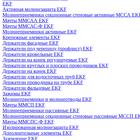
EKF
Активная молниезащита EKF
Молниеприемники секционные стеновые активные МССА EK
Мачты ММСАА EKF
Мачты ММСАС-Ф EKF
Молниеприемники активные EKF
Крепежные элементы EKF
Держатели фасадные EKF
Держатели под черепицу (профлист) EKF
Держатели кровельные EKF
Держатели на конек регулируемые EKF
Держатели круглых и плоских проводников EKF
Держатели на конек EKF
Держатели для водосточных труб EKF
Держатели проводника на трубе EKF
Держатели фальцевые EKF
Зажимы EKF
Молниеприемники и молниеотводы EKF
Мачты ММСП EKF
Молниеприемники пассивные EKF
Молниеприемники секционные стеновые пассивные МССП E
Мачты ММСПС-Ф EKF
Изолированная молниезащита EKF
Дополнительные элементы EKF
Заземление EKF