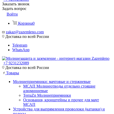
Заказать звонок
Задать вопрос
Войти
Корзина
0
zakaz@zazemleno.com
Доставка по всей России
Telegram
WhatsApp
+7 9231232089
Доставка по всей России
Товары
Молниеприемники: мачтовые и стержневые
МСАП Молниеотводы отдельно стоящие
алюминиевые
TerraZn Молниеприемники
Основания, кронштейны и прочее для мачт
МСАП
Устройства для выпрямления проволоки (катанки) и
полосы