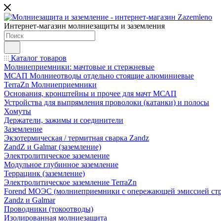
Интернет-магазин молниезащиты и заземления
Каталог товаров
Молниеприемники: мачтовые и стержневые
МСАП Молниеотводы отдельно стоящие алюминиевые
TerraZn Молниеприемники
Основания, кронштейны и прочее для мачт МСАП
Устройства для выпрямления проволоки (катанки) и полосы
Хомуты
Держатели, зажимы и соединители
Заземление
Экзотермическая / термитная сварка Zandz
ZandZ и Galmar (заземление)
Электролитическое заземление
Модульное глубинное заземление
Террацинк (заземление)
Электролитическое заземление TerraZn
Forend МОЭС (молниеприемники с опережающей эмиссией стр
Zandz и Galmar
Проводники (токоотводы)
Изолированная молниезащита