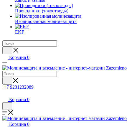
Zandz и Galmar
Проводники (токоотводы)
Изолированная молниезащита
EKF
Корзина
0
+7 9231232089
Корзина
0
Корзина
0