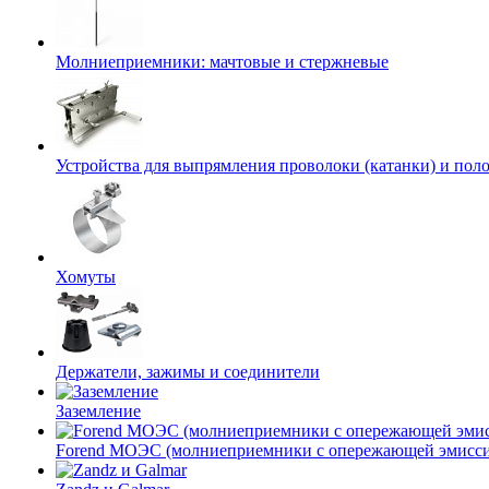
Молниеприемники: мачтовые и стержневые
Устройства для выпрямления проволоки (катанки) и пол
Хомуты
Держатели, зажимы и соединители
Заземление
Forend МОЭС (молниеприемники с опережающей эмисси