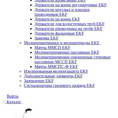
Держатели кровельные EKF
Держатели на конек регулируемые EKF
Держатели круглых и плоских
проводников EKF
Держатели на конек EKF
Держатели для водосточных труб EKF
Держатели проводника на трубе EKF
Держатели фальцевые EKF
Зажимы EKF
Молниеприемники и молниеотводы EKF
Мачты ММСП EKF
Молниеприемники пассивные EKF
Молниеприемники секционные стеновые
пассивные МССП EKF
Мачты ММСПС-Ф EKF
Изолированная молниезащита EKF
Дополнительные элементы EKF
Заземление EKF
Сигнализаторы грозового разряда EKF
Войти
Каталог