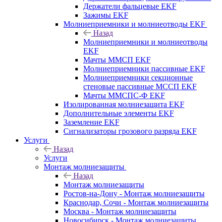
Держатели фальцевые EKF
Зажимы EKF
Молниеприемники и молниеотводы EKF
Назад
Молниеприемники и молниеотводы
EKF
Мачты ММСП EKF
Молниеприемники пассивные EKF
Молниеприемники секционные
стеновые пассивные МССП EKF
Мачты ММСПС-Ф EKF
Изолированная молниезащита EKF
Дополнительные элементы EKF
Заземление EKF
Сигнализаторы грозового разряда EKF
Услуги
Назад
Услуги
Монтаж молниезащиты
Назад
Монтаж молниезащиты
Ростов-на-Дону - Монтаж молниезащиты
Краснодар, Сочи - Монтаж молниезащиты
Москва - Монтаж молниезащиты
Новосибирск - Монтаж молниезащиты