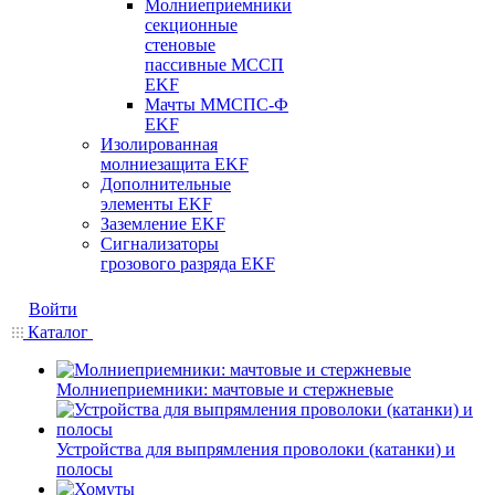
Молниеприемники
секционные
стеновые
пассивные МССП
EKF
Мачты ММСПС-Ф
EKF
Изолированная
молниезащита EKF
Дополнительные
элементы EKF
Заземление EKF
Сигнализаторы
грозового разряда EKF
Войти
Каталог
Молниеприемники: мачтовые и стержневые
Устройства для выпрямления проволоки (катанки) и
полосы