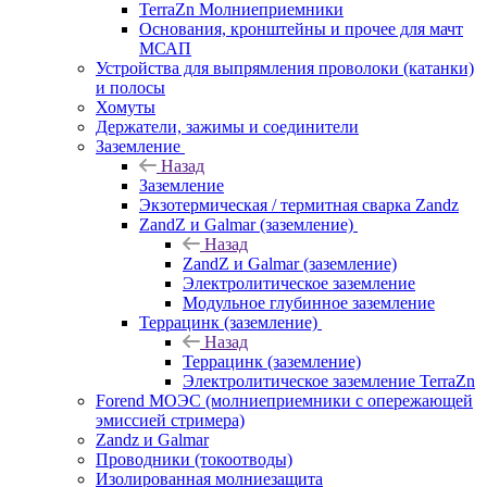
TerraZn Молниеприемники
Основания, кронштейны и прочее для мачт
МСАП
Устройства для выпрямления проволоки (катанки)
и полосы
Хомуты
Держатели, зажимы и соединители
Заземление
Назад
Заземление
Экзотермическая / термитная сварка Zandz
ZandZ и Galmar (заземление)
Назад
ZandZ и Galmar (заземление)
Электролитическое заземление
Модульное глубинное заземление
Террацинк (заземление)
Назад
Террацинк (заземление)
Электролитическое заземление TerraZn
Forend МОЭС (молниеприемники с опережающей
эмиссией стримера)
Zandz и Galmar
Проводники (токоотводы)
Изолированная молниезащита