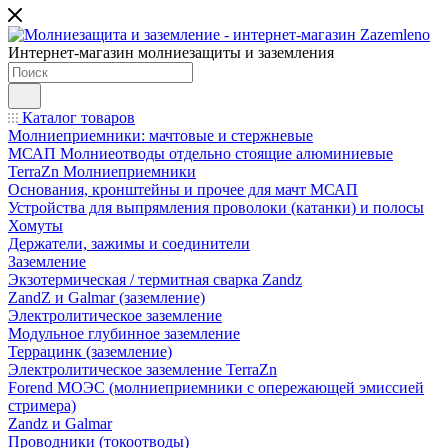
Интернет-магазин молниезащиты и заземления
Каталог товаров
Молниеприемники: мачтовые и стержневые
МСАП Молниеотводы отдельно стоящие алюминиевые
TerraZn Молниеприемники
Основания, кронштейны и прочее для мачт МСАП
Устройства для выпрямления проволоки (катанки) и полосы
Хомуты
Держатели, зажимы и соединители
Заземление
Экзотермическая / термитная сварка Zandz
ZandZ и Galmar (заземление)
Электролитическое заземление
Модульное глубинное заземление
Террацинк (заземление)
Электролитическое заземление TerraZn
Forend МОЭС (молниеприемники с опережающей эмиссией
стримера)
Zandz и Galmar
Проводники (токоотводы)