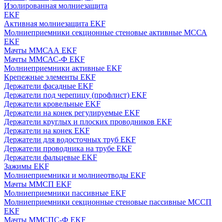
Изолированная молниезащита
EKF
Активная молниезащита EKF
Молниеприемники секционные стеновые активные МССА
EKF
Мачты ММСАА EKF
Мачты ММСАС-Ф EKF
Молниеприемники активные EKF
Крепежные элементы EKF
Держатели фасадные EKF
Держатели под черепицу (профлист) EKF
Держатели кровельные EKF
Держатели на конек регулируемые EKF
Держатели круглых и плоских проводников EKF
Держатели на конек EKF
Держатели для водосточных труб EKF
Держатели проводника на трубе EKF
Держатели фальцевые EKF
Зажимы EKF
Молниеприемники и молниеотводы EKF
Мачты ММСП EKF
Молниеприемники пассивные EKF
Молниеприемники секционные стеновые пассивные МССП
EKF
Мачты ММСПС-Ф EKF