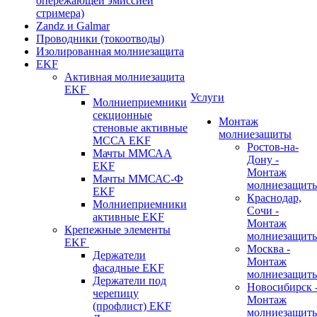
опережающей эмиссией
стримера)
Zandz и Galmar
Проводники (токоотводы)
Изолированная молниезащита
EKF
Активная молниезащита
EKF
Услуги
Молниеприемники
секционные
Монтаж
стеновые активные
молниезащиты
МССА EKF
Ростов-на-
Мачты ММСАА
Дону -
EKF
Монтаж
Мачты ММСАС-Ф
молниезащит
EKF
Краснодар,
Молниеприемники
Сочи -
активные EKF
Монтаж
Крепежные элементы
молниезащит
EKF
Москва -
Держатели
Монтаж
фасадные EKF
молниезащит
Держатели под
Новосибирск 
черепицу
Монтаж
(профлист) EKF
молниезащит