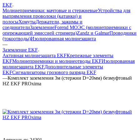
EKF
Молниеприемники: мачтовые и стержневые
Устройства для
выпрямления проволоки (катанки) и
полосы
Хомуты
Держатели, зажимы и
соединители
Заземление
Forend МОЭС (молниеприемники с
опережающей эмиссией стримера)
Zandz и Galmar
Проводники
(токоотводы)
Изолированная молниезащита
—
Заземление EKF
Активная молниезащита EKF
Крепежные элементы
EKF
Молниеприемники и молниеотводы EKF
Изолированная
молниезащита EKF
Дополнительные элементы
EKF
Сигнализаторы грозового разряда EKF
—
Комплект заземления 3м (стержни D=20мм) безмуфтовый
HZ EKF PROxima
Артикул:
gc-24301