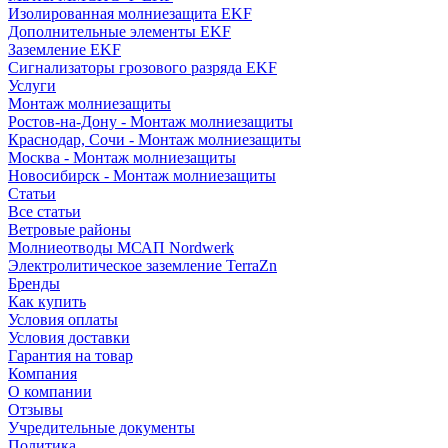
Изолированная молниезащита EKF
Дополнительные элементы EKF
Заземление EKF
Сигнализаторы грозового разряда EKF
Услуги
Монтаж молниезащиты
Ростов-на-Дону - Монтаж молниезащиты
Краснодар, Сочи - Монтаж молниезащиты
Москва - Монтаж молниезащиты
Новосибирск - Монтаж молниезащиты
Статьи
Все статьи
Ветровые районы
Молниеотводы МСАП Nordwerk
Электролитическое заземление TerraZn
Бренды
Как купить
Условия оплаты
Условия доставки
Гарантия на товар
Компания
О компании
Отзывы
Учредительные документы
Политика