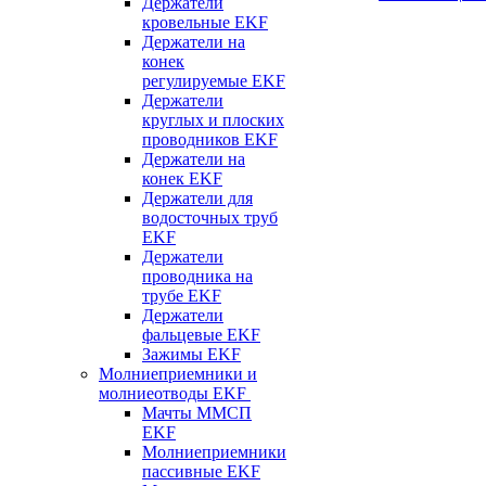
Держатели
кровельные EKF
Держатели на
конек
регулируемые EKF
Держатели
круглых и плоских
проводников EKF
Держатели на
конек EKF
Держатели для
водосточных труб
EKF
Держатели
проводника на
трубе EKF
Держатели
фальцевые EKF
Зажимы EKF
Молниеприемники и
молниеотводы EKF
Мачты ММСП
EKF
Молниеприемники
пассивные EKF