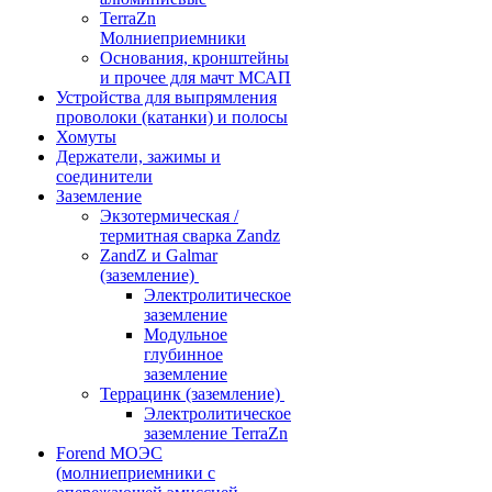
TerraZn
Молниеприемники
Основания, кронштейны
и прочее для мачт МСАП
Устройства для выпрямления
проволоки (катанки) и полосы
Хомуты
Держатели, зажимы и
соединители
Заземление
Экзотермическая /
термитная сварка Zandz
ZandZ и Galmar
(заземление)
Электролитическое
заземление
Модульное
глубинное
заземление
Террацинк (заземление)
Электролитическое
заземление TerraZn
Forend МОЭС
(молниеприемники с