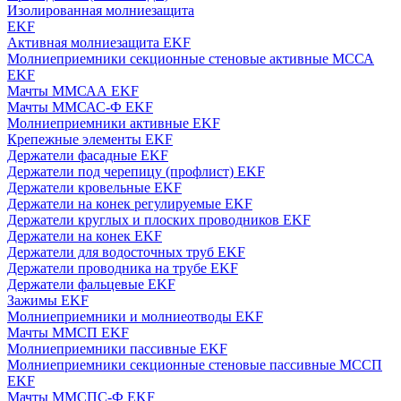
Изолированная молниезащита
EKF
Активная молниезащита EKF
Молниеприемники секционные стеновые активные МССА
EKF
Мачты ММСАА EKF
Мачты ММСАС-Ф EKF
Молниеприемники активные EKF
Крепежные элементы EKF
Держатели фасадные EKF
Держатели под черепицу (профлист) EKF
Держатели кровельные EKF
Держатели на конек регулируемые EKF
Держатели круглых и плоских проводников EKF
Держатели на конек EKF
Держатели для водосточных труб EKF
Держатели проводника на трубе EKF
Держатели фальцевые EKF
Зажимы EKF
Молниеприемники и молниеотводы EKF
Мачты ММСП EKF
Молниеприемники пассивные EKF
Молниеприемники секционные стеновые пассивные МССП
EKF
Мачты ММСПС-Ф EKF