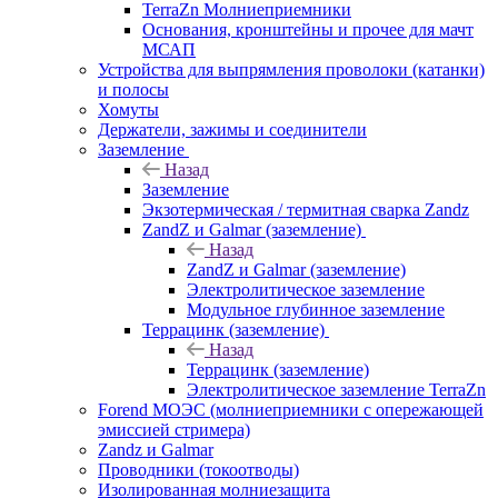
TerraZn Молниеприемники
Основания, кронштейны и прочее для мачт
МСАП
Устройства для выпрямления проволоки (катанки)
и полосы
Хомуты
Держатели, зажимы и соединители
Заземление
Назад
Заземление
Экзотермическая / термитная сварка Zandz
ZandZ и Galmar (заземление)
Назад
ZandZ и Galmar (заземление)
Электролитическое заземление
Модульное глубинное заземление
Террацинк (заземление)
Назад
Террацинк (заземление)
Электролитическое заземление TerraZn
Forend МОЭС (молниеприемники с опережающей
эмиссией стримера)
Zandz и Galmar
Проводники (токоотводы)
Изолированная молниезащита