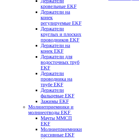
Держатели
кровельные EKF
Держатели на
конек
регулируемые EKF
Держатели
круглых и плоских
проводников EKF
Держатели на
конек EKF
Держатели для
водосточных труб
EKF
Держатели
проводника на
трубе EKF
Держатели
фальцевые EKF
Зажимы EKF
Молниеприемники и
молниеотводы EKF
Мачты ММСП
EKF
Молниеприемники
пассивные EKF