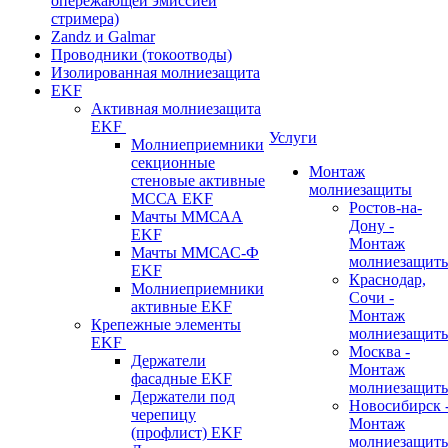
опережающей эмиссией
стримера)
Zandz и Galmar
Проводники (токоотводы)
Изолированная молниезащита
EKF
Активная молниезащита
EKF
Услуги
Молниеприемники
секционные
Монтаж
стеновые активные
молниезащиты
МССА EKF
Ростов-на-
Мачты ММСАА
Дону -
EKF
Монтаж
Мачты ММСАС-Ф
молниезащит
EKF
Краснодар,
Молниеприемники
Сочи -
активные EKF
Монтаж
Крепежные элементы
молниезащит
EKF
Москва -
Держатели
Монтаж
фасадные EKF
молниезащит
Держатели под
Новосибирск 
черепицу
Монтаж
(профлист) EKF
молниезащит