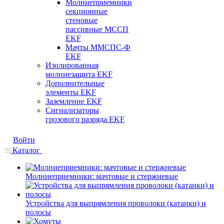
Молниеприемники
секционные
стеновые
пассивные МССП
EKF
Мачты ММСПС-Ф
EKF
Изолированная
молниезащита EKF
Дополнительные
элементы EKF
Заземление EKF
Сигнализаторы
грозового разряда EKF
Войти
Каталог
Молниеприемники: мачтовые и стержневые
Устройства для выпрямления проволоки (катанки) и
полосы