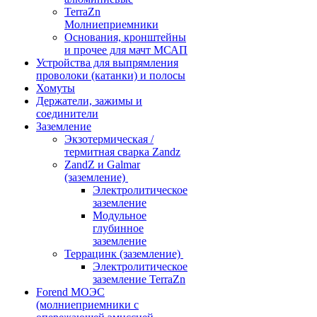
TerraZn
Молниеприемники
Основания, кронштейны
и прочее для мачт МСАП
Устройства для выпрямления
проволоки (катанки) и полосы
Хомуты
Держатели, зажимы и
соединители
Заземление
Экзотермическая /
термитная сварка Zandz
ZandZ и Galmar
(заземление)
Электролитическое
заземление
Модульное
глубинное
заземление
Террацинк (заземление)
Электролитическое
заземление TerraZn
Forend МОЭС
(молниеприемники с