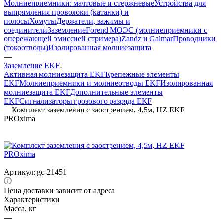
Молниеприемники: мачтовые и стержневые
Устройства для
выпрямления проволоки (катанки) и
полосы
Хомуты
Держатели, зажимы и
соединители
Заземление
Forend МОЭС (молниеприемники с
опережающей эмиссией стримера)
Zandz и Galmar
Проводники
(токоотводы)
Изолированная молниезащита
—
Заземление EKF
Активная молниезащита EKF
Крепежные элементы
EKF
Молниеприемники и молниеотводы EKF
Изолированная
молниезащита EKF
Дополнительные элементы
EKF
Сигнализаторы грозового разряда EKF
—
Комплект заземления с заострением, 4,5м, HZ EKF
PROxima
Артикул:
gc-21451
Цена доставки зависит от адреса
Характеристики
Масса, кг
—