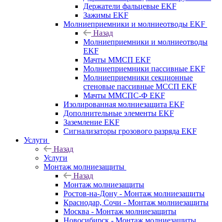
Держатели фальцевые EKF
Зажимы EKF
Молниеприемники и молниеотводы EKF
Назад
Молниеприемники и молниеотводы
EKF
Мачты ММСП EKF
Молниеприемники пассивные EKF
Молниеприемники секционные
стеновые пассивные МССП EKF
Мачты ММСПС-Ф EKF
Изолированная молниезащита EKF
Дополнительные элементы EKF
Заземление EKF
Сигнализаторы грозового разряда EKF
Услуги
Назад
Услуги
Монтаж молниезащиты
Назад
Монтаж молниезащиты
Ростов-на-Дону - Монтаж молниезащиты
Краснодар, Сочи - Монтаж молниезащиты
Москва - Монтаж молниезащиты
Новосибирск - Монтаж молниезащиты