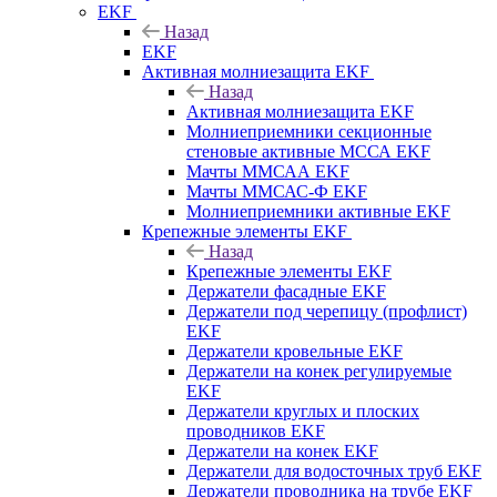
EKF
Назад
EKF
Активная молниезащита EKF
Назад
Активная молниезащита EKF
Молниеприемники секционные
стеновые активные МССА EKF
Мачты ММСАА EKF
Мачты ММСАС-Ф EKF
Молниеприемники активные EKF
Крепежные элементы EKF
Назад
Крепежные элементы EKF
Держатели фасадные EKF
Держатели под черепицу (профлист)
EKF
Держатели кровельные EKF
Держатели на конек регулируемые
EKF
Держатели круглых и плоских
проводников EKF
Держатели на конек EKF
Держатели для водосточных труб EKF
Держатели проводника на трубе EKF