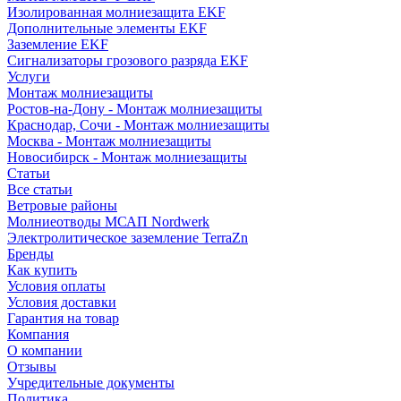
Изолированная молниезащита EKF
Дополнительные элементы EKF
Заземление EKF
Сигнализаторы грозового разряда EKF
Услуги
Монтаж молниезащиты
Ростов-на-Дону - Монтаж молниезащиты
Краснодар, Сочи - Монтаж молниезащиты
Москва - Монтаж молниезащиты
Новосибирск - Монтаж молниезащиты
Статьи
Все статьи
Ветровые районы
Молниеотводы МСАП Nordwerk
Электролитическое заземление TerraZn
Бренды
Как купить
Условия оплаты
Условия доставки
Гарантия на товар
Компания
О компании
Отзывы
Учредительные документы
Политика