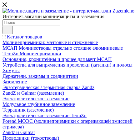
Интернет-магазин молниезащиты и заземления
Каталог товаров
Молниеприемники: мачтовые и стержневые
МСАП Молниеотводы отдельно стоящие алюминиевые
TerraZn Молниеприемники
Основания, кронштейны и прочее для мачт МСАП
Устройства для выпрямления проволоки (катанки) и полосы
Хомуты
Держатели, зажимы и соединители
Заземление
Экзотермическая / термитная сварка Zandz
ZandZ и Galmar (заземление)
Электролитическое заземление
Модульное глубинное заземление
Террацинк (заземление)
Электролитическое заземление TerraZn
Forend МОЭС (молниеприемники с опережающей эмиссией
стримера)
Zandz и Galmar
Проводники (токоотводы)