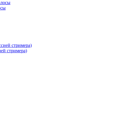
осы
ей стримера)