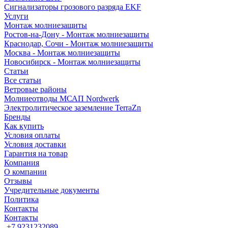
Сигнализаторы грозового разряда EKF
Услуги
Монтаж молниезащиты
Ростов-на-Дону - Монтаж молниезащиты
Краснодар, Сочи - Монтаж молниезащиты
Москва - Монтаж молниезащиты
Новосибирск - Монтаж молниезащиты
Статьи
Все статьи
Ветровые районы
Молниеотводы МСАП Nordwerk
Электролитическое заземление TerraZn
Бренды
Как купить
Условия оплаты
Условия доставки
Гарантия на товар
Компания
О компании
Отзывы
Учредительные документы
Политика
Контакты
Контакты
+7 9231232089