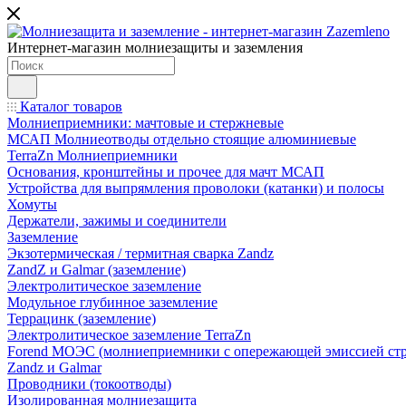
Интернет-магазин молниезащиты и заземления
Каталог товаров
Молниеприемники: мачтовые и стержневые
МСАП Молниеотводы отдельно стоящие алюминиевые
TerraZn Молниеприемники
Основания, кронштейны и прочее для мачт МСАП
Устройства для выпрямления проволоки (катанки) и полосы
Хомуты
Держатели, зажимы и соединители
Заземление
Экзотермическая / термитная сварка Zandz
ZandZ и Galmar (заземление)
Электролитическое заземление
Модульное глубинное заземление
Террацинк (заземление)
Электролитическое заземление TerraZn
Forend МОЭС (молниеприемники с опережающей эмиссией стр
Zandz и Galmar
Проводники (токоотводы)
Изолированная молниезащита