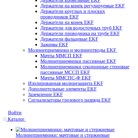
Держатели кровельные EKF
Держатели на конек регулируемые EKF
Держатели круглых и плоских
проводников EKF
Держатели на конек EKF
Держатели для водосточных труб EKF
Держатели проводника на трубе EKF
Держатели фальцевые EKF
Зажимы EKF
Молниеприемники и молниеотводы EKF
Мачты ММСП EKF
Молниеприемники пассивные EKF
Молниеприемники секционные стеновые
пассивные МССП EKF
Мачты ММСПС-Ф EKF
Изолированная молниезащита EKF
Дополнительные элементы EKF
Заземление EKF
Сигнализаторы грозового разряда EKF
Войти
Каталог
Молниеприемники: мачтовые и стержневые