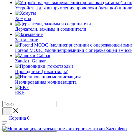
Устройства для выпрямления проволоки (катанки) и пол
Хомуты
Держатели, зажимы и соединители
Заземление
Forend МОЭС (молниеприемники с опережающей эмисси
Zandz и Galmar
Проводники (токоотводы)
Изолированная молниезащита
EKF
Корзина
0