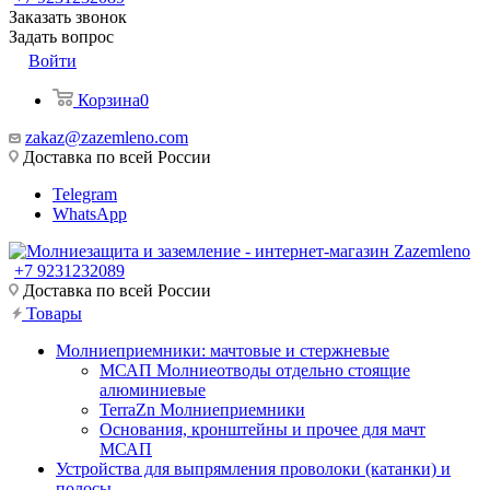
Заказать звонок
Задать вопрос
Войти
Корзина
0
zakaz@zazemleno.com
Доставка по всей России
Telegram
WhatsApp
+7 9231232089
Доставка по всей России
Товары
Молниеприемники: мачтовые и стержневые
МСАП Молниеотводы отдельно стоящие
алюминиевые
TerraZn Молниеприемники
Основания, кронштейны и прочее для мачт
МСАП
Устройства для выпрямления проволоки (катанки) и
полосы