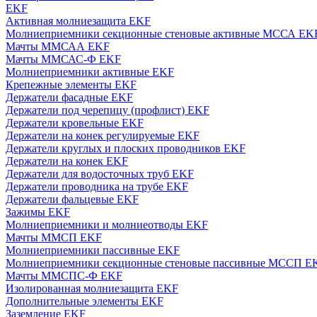
EKF
Активная молниезащита EKF
Молниеприемники секционные стеновые активные МССА EK
Мачты ММСАА EKF
Мачты ММСАС-Ф EKF
Молниеприемники активные EKF
Крепежные элементы EKF
Держатели фасадные EKF
Держатели под черепицу (профлист) EKF
Держатели кровельные EKF
Держатели на конек регулируемые EKF
Держатели круглых и плоских проводников EKF
Держатели на конек EKF
Держатели для водосточных труб EKF
Держатели проводника на трубе EKF
Держатели фальцевые EKF
Зажимы EKF
Молниеприемники и молниеотводы EKF
Мачты ММСП EKF
Молниеприемники пассивные EKF
Молниеприемники секционные стеновые пассивные МССП E
Мачты ММСПС-Ф EKF
Изолированная молниезащита EKF
Дополнительные элементы EKF
Заземление EKF