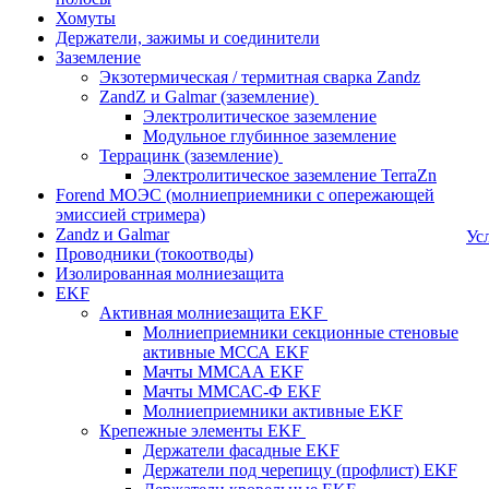
Хомуты
Держатели, зажимы и соединители
Заземление
Экзотермическая / термитная сварка Zandz
ZandZ и Galmar (заземление)
Электролитическое заземление
Модульное глубинное заземление
Террацинк (заземление)
Электролитическое заземление TerraZn
Forend МОЭС (молниеприемники с опережающей
эмиссией стримера)
Zandz и Galmar
Ус
Проводники (токоотводы)
Изолированная молниезащита
EKF
Активная молниезащита EKF
Молниеприемники секционные стеновые
активные МССА EKF
Мачты ММСАА EKF
Мачты ММСАС-Ф EKF
Молниеприемники активные EKF
Крепежные элементы EKF
Держатели фасадные EKF
Держатели под черепицу (профлист) EKF