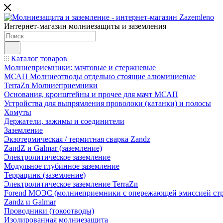
Интернет-магазин молниезащиты и заземления
Каталог товаров
Молниеприемники: мачтовые и стержневые
МСАП Молниеотводы отдельно стоящие алюминиевые
TerraZn Молниеприемники
Основания, кронштейны и прочее для мачт МСАП
Устройства для выпрямления проволоки (катанки) и полосы
Хомуты
Держатели, зажимы и соединители
Заземление
Экзотермическая / термитная сварка Zandz
ZandZ и Galmar (заземление)
Электролитическое заземление
Модульное глубинное заземление
Террацинк (заземление)
Электролитическое заземление TerraZn
Forend МОЭС (молниеприемники с опережающей эмиссией стр
Zandz и Galmar
Проводники (токоотводы)
Изолированная молниезащита