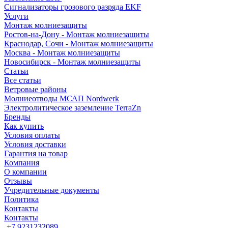
Сигнализаторы грозового разряда EKF
Услуги
Монтаж молниезащиты
Ростов-на-Дону - Монтаж молниезащиты
Краснодар, Сочи - Монтаж молниезащиты
Москва - Монтаж молниезащиты
Новосибирск - Монтаж молниезащиты
Статьи
Все статьи
Ветровые районы
Молниеотводы МСАП Nordwerk
Электролитическое заземление TerraZn
Бренды
Как купить
Условия оплаты
Условия доставки
Гарантия на товар
Компания
О компании
Отзывы
Учредительные документы
Политика
Контакты
Контакты
+7 9231232089