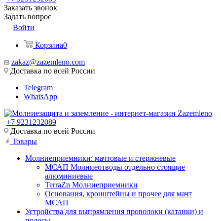
Заказать звонок
Задать вопрос
Войти
Корзина
0
zakaz@zazemleno.com
Доставка по всей России
Telegram
WhatsApp
+7 9231232089
Доставка по всей России
Товары
Молниеприемники: мачтовые и стержневые
МСАП Молниеотводы отдельно стоящие
алюминиевые
TerraZn Молниеприемники
Основания, кронштейны и прочее для мачт
МСАП
Устройства для выпрямления проволоки (катанки) и
полосы