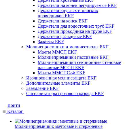
Держатели кровельные EKF
Держатели на конек регулируемые EKF
Держатели круглых и плоских
проводников EKF
Держатели на конек EKF
Держатели для водосточных труб EKF
Держатели проводника на трубе EKF
Держатели фальцевые EKF
Зажимы EKF
Молниеприемники и молниеотводы EKF
Мачты ММСП EKF
Молниеприемники пассивные EKF
Молниеприемники секционные стеновые
пассивные МССП EKF
Мачты ММСПС-Ф EKF
Изолированная молниезащита EKF
Дополнительные элементы EKF
Заземление EKF
Сигнализаторы грозового разряда EKF
Войти
Каталог
Молниеприемники: мачтовые и стержневые