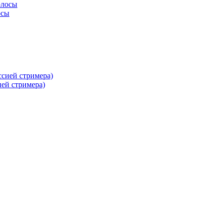
осы
ей стримера)