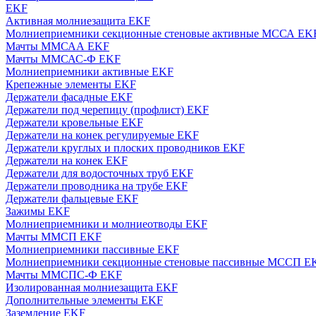
EKF
Активная молниезащита EKF
Молниеприемники секционные стеновые активные МССА EK
Мачты ММСАА EKF
Мачты ММСАС-Ф EKF
Молниеприемники активные EKF
Крепежные элементы EKF
Держатели фасадные EKF
Держатели под черепицу (профлист) EKF
Держатели кровельные EKF
Держатели на конек регулируемые EKF
Держатели круглых и плоских проводников EKF
Держатели на конек EKF
Держатели для водосточных труб EKF
Держатели проводника на трубе EKF
Держатели фальцевые EKF
Зажимы EKF
Молниеприемники и молниеотводы EKF
Мачты ММСП EKF
Молниеприемники пассивные EKF
Молниеприемники секционные стеновые пассивные МССП E
Мачты ММСПС-Ф EKF
Изолированная молниезащита EKF
Дополнительные элементы EKF
Заземление EKF