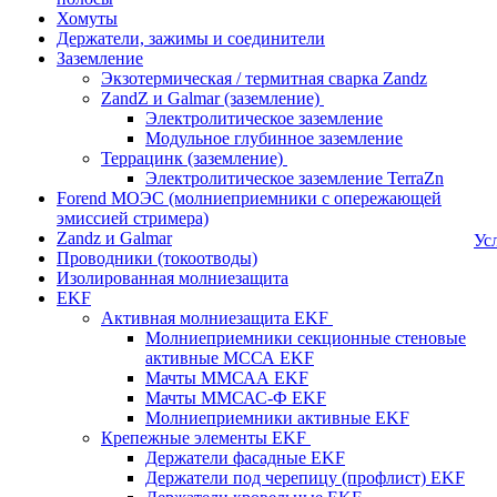
Хомуты
Держатели, зажимы и соединители
Заземление
Экзотермическая / термитная сварка Zandz
ZandZ и Galmar (заземление)
Электролитическое заземление
Модульное глубинное заземление
Террацинк (заземление)
Электролитическое заземление TerraZn
Forend МОЭС (молниеприемники с опережающей
эмиссией стримера)
Zandz и Galmar
Ус
Проводники (токоотводы)
Изолированная молниезащита
EKF
Активная молниезащита EKF
Молниеприемники секционные стеновые
активные МССА EKF
Мачты ММСАА EKF
Мачты ММСАС-Ф EKF
Молниеприемники активные EKF
Крепежные элементы EKF
Держатели фасадные EKF
Держатели под черепицу (профлист) EKF