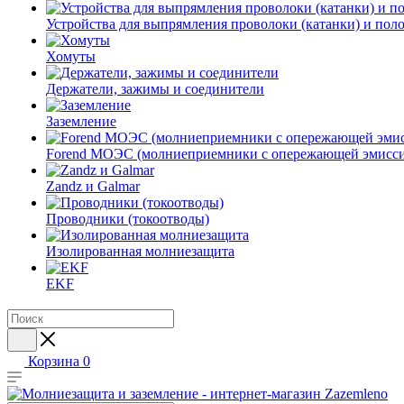
Устройства для выпрямления проволоки (катанки) и пол
Хомуты
Держатели, зажимы и соединители
Заземление
Forend МОЭС (молниеприемники с опережающей эмисси
Zandz и Galmar
Проводники (токоотводы)
Изолированная молниезащита
EKF
Корзина
0