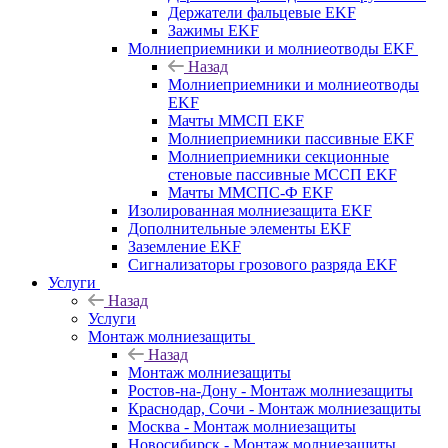
Держатели фальцевые EKF
Зажимы EKF
Молниеприемники и молниеотводы EKF
Назад
Молниеприемники и молниеотводы
EKF
Мачты ММСП EKF
Молниеприемники пассивные EKF
Молниеприемники секционные
стеновые пассивные МССП EKF
Мачты ММСПС-Ф EKF
Изолированная молниезащита EKF
Дополнительные элементы EKF
Заземление EKF
Сигнализаторы грозового разряда EKF
Услуги
Назад
Услуги
Монтаж молниезащиты
Назад
Монтаж молниезащиты
Ростов-на-Дону - Монтаж молниезащиты
Краснодар, Сочи - Монтаж молниезащиты
Москва - Монтаж молниезащиты
Новосибирск - Монтаж молниезащиты