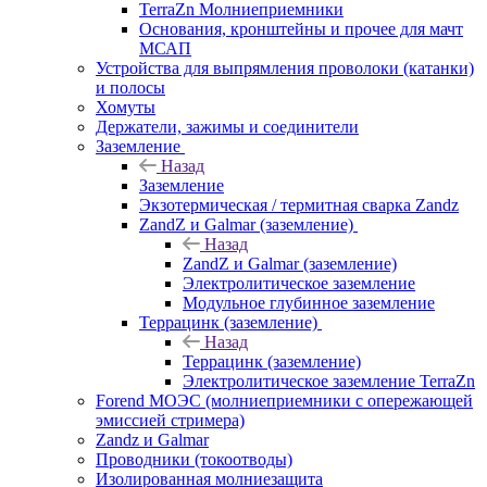
TerraZn Молниеприемники
Основания, кронштейны и прочее для мачт
МСАП
Устройства для выпрямления проволоки (катанки)
и полосы
Хомуты
Держатели, зажимы и соединители
Заземление
Назад
Заземление
Экзотермическая / термитная сварка Zandz
ZandZ и Galmar (заземление)
Назад
ZandZ и Galmar (заземление)
Электролитическое заземление
Модульное глубинное заземление
Террацинк (заземление)
Назад
Террацинк (заземление)
Электролитическое заземление TerraZn
Forend МОЭС (молниеприемники с опережающей
эмиссией стримера)
Zandz и Galmar
Проводники (токоотводы)
Изолированная молниезащита