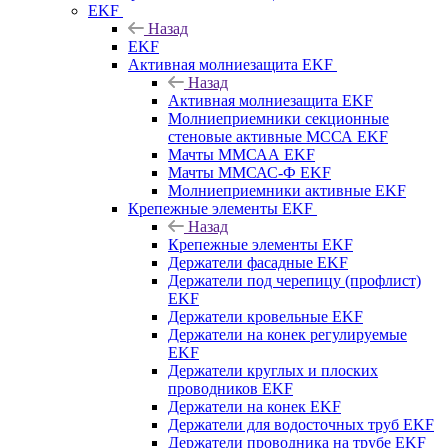
EKF
Назад
EKF
Активная молниезащита EKF
Назад
Активная молниезащита EKF
Молниеприемники секционные
стеновые активные МССА EKF
Мачты ММСАА EKF
Мачты ММСАС-Ф EKF
Молниеприемники активные EKF
Крепежные элементы EKF
Назад
Крепежные элементы EKF
Держатели фасадные EKF
Держатели под черепицу (профлист)
EKF
Держатели кровельные EKF
Держатели на конек регулируемые
EKF
Держатели круглых и плоских
проводников EKF
Держатели на конек EKF
Держатели для водосточных труб EKF
Держатели проводника на трубе EKF