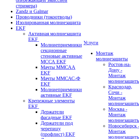
опережающей эмиссией
стримера)
Zandz и Galmar
Проводники (токоотводы)
Изолированная молниезащита
EKF
Активная молниезащита
EKF
Услуги
Молниеприемники
секционные
Монтаж
стеновые активные
молниезащиты
МССА EKF
Ростов-на-
Мачты ММСАА
Дону -
EKF
Монтаж
Мачты ММСАС-Ф
молниезащит
EKF
Краснодар,
Молниеприемники
Сочи -
активные EKF
Монтаж
Крепежные элементы
молниезащит
EKF
Москва -
Держатели
Монтаж
фасадные EKF
молниезащит
Держатели под
Новосибирск 
черепицу
Монтаж
(профлист) EKF
молниезащит