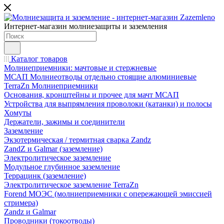
Интернет-магазин молниезащиты и заземления
Каталог товаров
Молниеприемники: мачтовые и стержневые
МСАП Молниеотводы отдельно стоящие алюминиевые
TerraZn Молниеприемники
Основания, кронштейны и прочее для мачт МСАП
Устройства для выпрямления проволоки (катанки) и полосы
Хомуты
Держатели, зажимы и соединители
Заземление
Экзотермическая / термитная сварка Zandz
ZandZ и Galmar (заземление)
Электролитическое заземление
Модульное глубинное заземление
Террацинк (заземление)
Электролитическое заземление TerraZn
Forend МОЭС (молниеприемники с опережающей эмиссией
стримера)
Zandz и Galmar
Проводники (токоотводы)