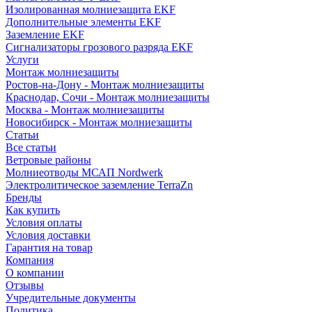
Изолированная молниезащита EKF
Дополнительные элементы EKF
Заземление EKF
Сигнализаторы грозового разряда EKF
Услуги
Монтаж молниезащиты
Ростов-на-Дону - Монтаж молниезащиты
Краснодар, Сочи - Монтаж молниезащиты
Москва - Монтаж молниезащиты
Новосибирск - Монтаж молниезащиты
Статьи
Все статьи
Ветровые районы
Молниеотводы МСАП Nordwerk
Электролитическое заземление TerraZn
Бренды
Как купить
Условия оплаты
Условия доставки
Гарантия на товар
Компания
О компании
Отзывы
Учредительные документы
Политика