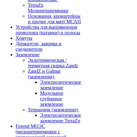
TerraZn
Молниеприемники
Основания, кронштейны
и прочее для мачт МСАП
Устройства для выпрямления
проволоки (катанки) и полосы
Хомуты
Держатели, зажимы и
соединители
Заземление
Экзотермическая /
термитная сварка Zandz
ZandZ и Galmar
(заземление)
Электролитическое
заземление
Модульное
глубинное
заземление
Террацинк (заземление)
Электролитическое
заземление TerraZn
Forend МОЭС
(молниеприемники с