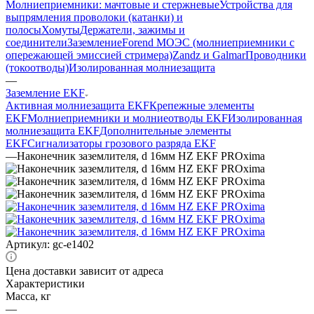
Молниеприемники: мачтовые и стержневые
Устройства для
выпрямления проволоки (катанки) и
полосы
Хомуты
Держатели, зажимы и
соединители
Заземление
Forend МОЭС (молниеприемники с
опережающей эмиссией стримера)
Zandz и Galmar
Проводники
(токоотводы)
Изолированная молниезащита
—
Заземление EKF
Активная молниезащита EKF
Крепежные элементы
EKF
Молниеприемники и молниеотводы EKF
Изолированная
молниезащита EKF
Дополнительные элементы
EKF
Сигнализаторы грозового разряда EKF
—
Наконечник заземлителя, d 16мм HZ EKF PROxima
Артикул:
gc-e1402
Цена доставки зависит от адреса
Характеристики
Масса, кг
—