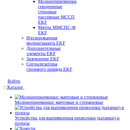
Молниеприемники
секционные
стеновые
пассивные МССП
EKF
Мачты ММСПС-Ф
EKF
Изолированная
молниезащита EKF
Дополнительные
элементы EKF
Заземление EKF
Сигнализаторы
грозового разряда EKF
Войти
Каталог
Молниеприемники: мачтовые и стержневые
Устройства для выпрямления проволоки (катанки) и
полосы