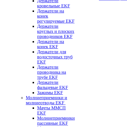
Держатели
кровельные EKF
Держатели на
конек
регулируемые EKF
Держатели
круглых и плоских
проводников EKF
Держатели на
конек EKF
Держатели для
водосточных труб
EKF
Держатели
проводника на
трубе EKF
Держатели
фальцевые EKF
Зажимы EKF
Молниеприемники и
молниеотводы EKF
Мачты ММСП
EKF
Молниеприемники
пассивные EKF