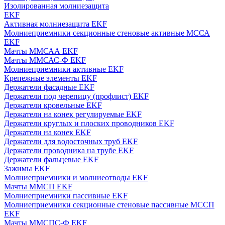
Изолированная молниезащита
EKF
Активная молниезащита EKF
Молниеприемники секционные стеновые активные МССА
EKF
Мачты ММСАА EKF
Мачты ММСАС-Ф EKF
Молниеприемники активные EKF
Крепежные элементы EKF
Держатели фасадные EKF
Держатели под черепицу (профлист) EKF
Держатели кровельные EKF
Держатели на конек регулируемые EKF
Держатели круглых и плоских проводников EKF
Держатели на конек EKF
Держатели для водосточных труб EKF
Держатели проводника на трубе EKF
Держатели фальцевые EKF
Зажимы EKF
Молниеприемники и молниеотводы EKF
Мачты ММСП EKF
Молниеприемники пассивные EKF
Молниеприемники секционные стеновые пассивные МССП
EKF
Мачты ММСПС-Ф EKF