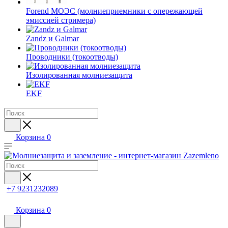
Forend МОЭС (молниеприемники с опережающей
эмиссией стримера)
Zandz и Galmar
Проводники (токоотводы)
Изолированная молниезащита
EKF
Корзина
0
+7 9231232089
Корзина
0