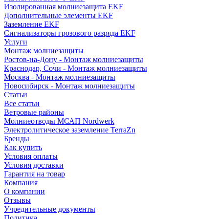
Изолированная молниезащита EKF
Дополнительные элементы EKF
Заземление EKF
Сигнализаторы грозового разряда EKF
Услуги
Монтаж молниезащиты
Ростов-на-Дону - Монтаж молниезащиты
Краснодар, Сочи - Монтаж молниезащиты
Москва - Монтаж молниезащиты
Новосибирск - Монтаж молниезащиты
Статьи
Все статьи
Ветровые районы
Молниеотводы МСАП Nordwerk
Электролитическое заземление TerraZn
Бренды
Как купить
Условия оплаты
Условия доставки
Гарантия на товар
Компания
О компании
Отзывы
Учредительные документы
Политика