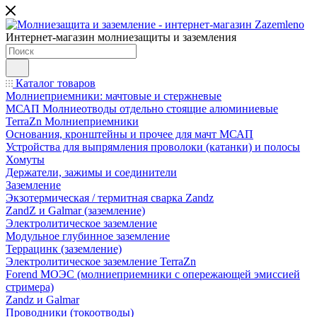
Интернет-магазин молниезащиты и заземления
Каталог товаров
Молниеприемники: мачтовые и стержневые
МСАП Молниеотводы отдельно стоящие алюминиевые
TerraZn Молниеприемники
Основания, кронштейны и прочее для мачт МСАП
Устройства для выпрямления проволоки (катанки) и полосы
Хомуты
Держатели, зажимы и соединители
Заземление
Экзотермическая / термитная сварка Zandz
ZandZ и Galmar (заземление)
Электролитическое заземление
Модульное глубинное заземление
Террацинк (заземление)
Электролитическое заземление TerraZn
Forend МОЭС (молниеприемники с опережающей эмиссией
стримера)
Zandz и Galmar
Проводники (токоотводы)