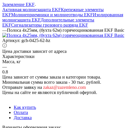
Заземление EKF
Активная молниезащита EKF
Крепежные элементы
EKF
Молниеприемники и молниеотводы EKF
Изолированная
молниезащита EKF
Дополнительные элементы
EKF
Сигнализаторы грозового разряда EKF
—
Полоса 4х25мм, (бухта 62м) горячеоцинкованная EKF Basic
Артикул:
gcb-0425-62-hz
Цена доставки зависит от адреса
Характеристики
Масса, кг
—
0.8
Цена зависит от суммы заказа и категории товара.
Минимальная сумма всего заказа - 30 тыс. рублей.
Отправьте заявку на
zakaz@zazemleno.com
Цены на сайте не являются публичной офертой.
Как купить
Оплата
Доставка
Варианты оформления заказа: