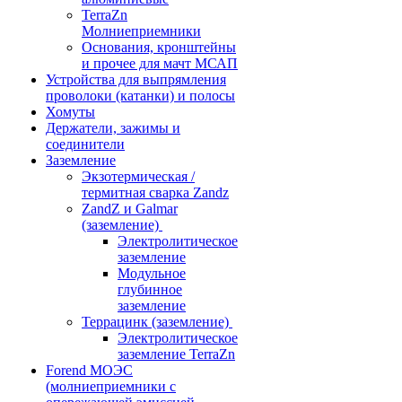
TerraZn
Молниеприемники
Основания, кронштейны
и прочее для мачт МСАП
Устройства для выпрямления
проволоки (катанки) и полосы
Хомуты
Держатели, зажимы и
соединители
Заземление
Экзотермическая /
термитная сварка Zandz
ZandZ и Galmar
(заземление)
Электролитическое
заземление
Модульное
глубинное
заземление
Террацинк (заземление)
Электролитическое
заземление TerraZn
Forend МОЭС
(молниеприемники с