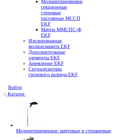
Молниеприемники
секционные
стеновые
пассивные МССП
EKF
Мачты ММСПС-Ф
EKF
Изолированная
молниезащита EKF
Дополнительные
элементы EKF
Заземление EKF
Сигнализаторы
грозового разряда EKF
Войти
Каталог
Молниеприемники: мачтовые и стержневые