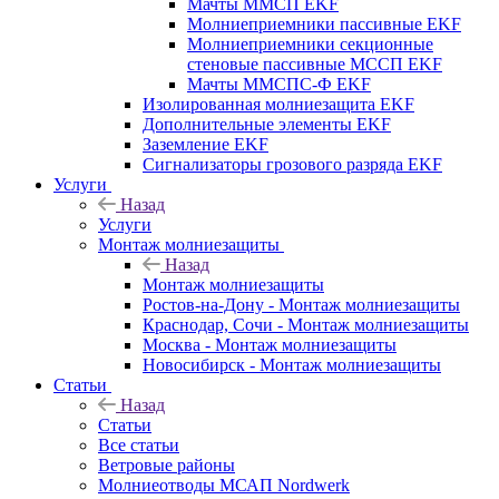
Мачты ММСП EKF
Молниеприемники пассивные EKF
Молниеприемники секционные
стеновые пассивные МССП EKF
Мачты ММСПС-Ф EKF
Изолированная молниезащита EKF
Дополнительные элементы EKF
Заземление EKF
Сигнализаторы грозового разряда EKF
Услуги
Назад
Услуги
Монтаж молниезащиты
Назад
Монтаж молниезащиты
Ростов-на-Дону - Монтаж молниезащиты
Краснодар, Сочи - Монтаж молниезащиты
Москва - Монтаж молниезащиты
Новосибирск - Монтаж молниезащиты
Статьи
Назад
Статьи
Все статьи
Ветровые районы
Молниеотводы МСАП Nordwerk