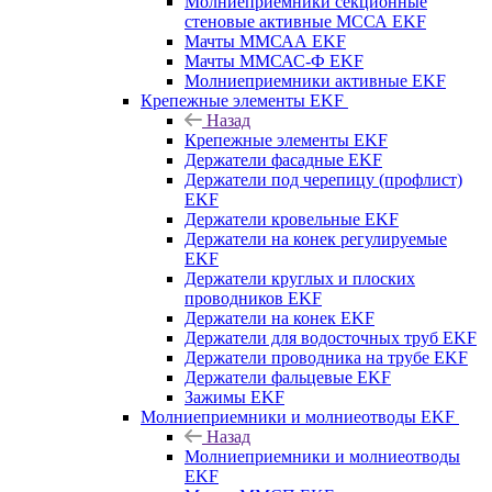
Молниеприемники секционные
стеновые активные МССА EKF
Мачты ММСАА EKF
Мачты ММСАС-Ф EKF
Молниеприемники активные EKF
Крепежные элементы EKF
Назад
Крепежные элементы EKF
Держатели фасадные EKF
Держатели под черепицу (профлист)
EKF
Держатели кровельные EKF
Держатели на конек регулируемые
EKF
Держатели круглых и плоских
проводников EKF
Держатели на конек EKF
Держатели для водосточных труб EKF
Держатели проводника на трубе EKF
Держатели фальцевые EKF
Зажимы EKF
Молниеприемники и молниеотводы EKF
Назад
Молниеприемники и молниеотводы
EKF