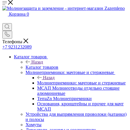
Корзина
0
Телефоны
+7 9231232089
Каталог товаров
Назад
Каталог товаров
Молниеприемники: мачтовые и стержневые
Назад
Молниеприемники: мачтовые и стержневые
МСАП Молниеотводы отдельно стоящие
алюминиевые
TerraZn Молниеприемники
Основания, кронштейны и прочее для мачт
МСАП
Устройства для выпрямления проволоки (катанки)
и полосы
Хомуты
Держатели, зажимы и соединители