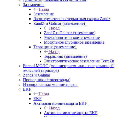
Заземление
Назад
Заземление
Экзотермическая / термитная сварка Zandz
ZandZ и Galmar (заземление)
Назад
ZandZ и Galmar (заземление)
Электролитическое заземление
Модульное глубинное заземление
Террацинк (заземление)
Назад
Террацинк (заземление)
Электролитическое заземление TerraZn
Forend МОЭС (молниеприемники с опережающей
эмиссией стримера)
Zandz и Galmar
Проводники (токоотводы)
Изолированная молниезащита
EKF
Назад
EKF
Активная молниезащита EKF
Назад
Активная молниезащита EKF