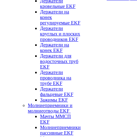
Держатели
кровельные EKF
Держатели на
конек
регулируемые EKF
Держатели
круглых и плоских
проводников EKF
Держатели на
конек EKF
Держатели для
водосточных труб
EKF
Держатели
проводника на
трубе EKF
Держатели
фальцевые EKF
Зажимы EKF
Молниеприемники и
молниеотводы EKF
Мачты ММСП
EKF
Молниеприемники
пассивные EKF