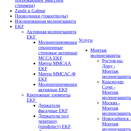
опережающей эмиссией
стримера)
Zandz и Galmar
Проводники (токоотводы)
Изолированная молниезащита
EKF
Активная молниезащита
EKF
Услуги
Молниеприемники
секционные
Монтаж
стеновые активные
молниезащиты
МССА EKF
Ростов-на-
Мачты ММСАА
Дону -
EKF
Монтаж
Мачты ММСАС-Ф
молниезащит
EKF
Краснодар,
Молниеприемники
Сочи -
активные EKF
Монтаж
Крепежные элементы
молниезащит
EKF
Москва -
Держатели
Монтаж
фасадные EKF
молниезащит
Держатели под
Новосибирск 
черепицу
Монтаж
(профлист) EKF
молниезащит