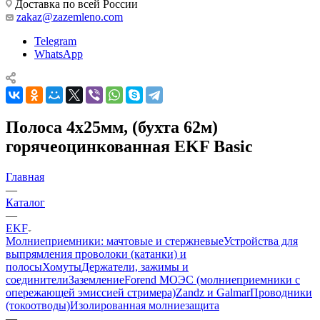
Доставка по всей России
zakaz@zazemleno.com
Telegram
WhatsApp
Полоса 4х25мм, (бухта 62м)
горячеоцинкованная EKF Basic
Главная
—
Каталог
—
EKF
Молниеприемники: мачтовые и стержневые
Устройства для
выпрямления проволоки (катанки) и
полосы
Хомуты
Держатели, зажимы и
соединители
Заземление
Forend МОЭС (молниеприемники с
опережающей эмиссией стримера)
Zandz и Galmar
Проводники
(токоотводы)
Изолированная молниезащита
—