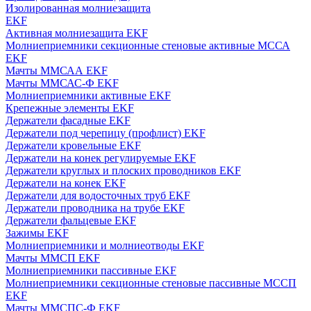
Изолированная молниезащита
EKF
Активная молниезащита EKF
Молниеприемники секционные стеновые активные МССА
EKF
Мачты ММСАА EKF
Мачты ММСАС-Ф EKF
Молниеприемники активные EKF
Крепежные элементы EKF
Держатели фасадные EKF
Держатели под черепицу (профлист) EKF
Держатели кровельные EKF
Держатели на конек регулируемые EKF
Держатели круглых и плоских проводников EKF
Держатели на конек EKF
Держатели для водосточных труб EKF
Держатели проводника на трубе EKF
Держатели фальцевые EKF
Зажимы EKF
Молниеприемники и молниеотводы EKF
Мачты ММСП EKF
Молниеприемники пассивные EKF
Молниеприемники секционные стеновые пассивные МССП
EKF
Мачты ММСПС-Ф EKF