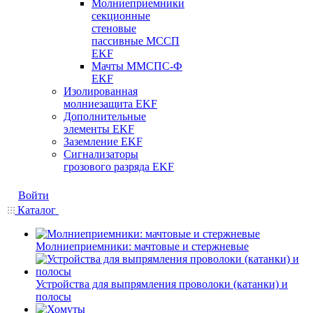
Молниеприемники
секционные
стеновые
пассивные МССП
EKF
Мачты ММСПС-Ф
EKF
Изолированная
молниезащита EKF
Дополнительные
элементы EKF
Заземление EKF
Сигнализаторы
грозового разряда EKF
Войти
Каталог
Молниеприемники: мачтовые и стержневые
Устройства для выпрямления проволоки (катанки) и
полосы