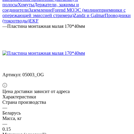
полосы
Хомуты
Держатели, зажимы и
соединители
Заземление
Forend МОЭС (молниеприемники с
опережающей эмиссией стримера)
Zandz и Galmar
Проводники
(токоотводы)
EKF
—
Пластина монтажная малая 170*40мм
Артикул:
05003_OG
Цена доставки зависит от адреса
Характеристики
Страна производства
—
Беларусь
Масса, кг
—
0.15