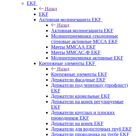
EKF
Назад
EKF
Активная молниезащита EKF
Назад
Активная молниезащита EKF
Молниеприемники секционные
стеновые активные МССА EKF
Мачты ММСАА EKF
Мачты ММСАС-Ф EKF
Молниеприемники активные EKF
Крепежные элементы EKF
Назад
Крепежные элементы EKF
Держатели фасадные EKF
Держатели под черепицу (профлист)
EKF
Держатели кровельные EKF
Держатели на конек регулируемые
EKF
Держатели круглых и плоских
проводников EKF
Держатели на конек EKF
Держатели для водосточных труб EKF
Держатели проводника на трубе EKF