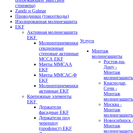
опережающей эмиссией
стримера)
Zandz и Galmar
Проводники (токоотводы)
Изолированная молниезащита
EKF
Активная молниезащита
EKF
Услуги
Молниеприемники
секционные
Монтаж
стеновые активные
молниезащиты
МССА EKF
Ростов-на-
Мачты ММСАА
Дону -
EKF
Монтаж
Мачты ММСАС-Ф
молниезащит
EKF
Краснодар,
Молниеприемники
Сочи -
активные EKF
Монтаж
Крепежные элементы
молниезащит
EKF
Москва -
Держатели
Монтаж
фасадные EKF
молниезащит
Держатели под
Новосибирск 
черепицу
Монтаж
(профлист) EKF
молниезащит