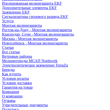
Изолированная молниезащита EKF
Дополнительные элементы EKF
Заземление EKF
Сигнализаторы грозового разряда EKF
Услуги
Монтаж молниезащиты
Ростов-на-Дону - Монтаж молниезащиты
Краснодар, Сочи - Монтаж молниезащиты
Москва - Монтаж молниезащиты
Новосибирск - Монтаж молниезащиты
Статьи
Все статьи
Ветровые районы
Молниеотводы МСАП Nordwerk
Электролитическое заземление TerraZn
Бренды
Как купить
Условия оплаты
Условия доставки
Гарантия на товар
Компания
О компании
Отзывы
Учредительные документы
Политика