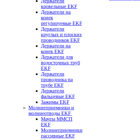
Держатели
кровельные EKF
Держатели на
конек
регулируемые EKF
Держатели
круглых и плоских
проводников EKF
Держатели на
конек EKF
Держатели для
водосточных труб
EKF
Держатели
проводника на
трубе EKF
Держатели
фальцевые EKF
Зажимы EKF
Молниеприемники и
молниеотводы EKF
Мачты ММСП
EKF
Молниеприемники
пассивные EKF