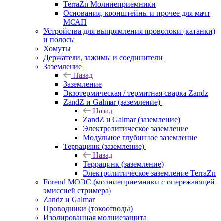
TerraZn Молниеприемники
Основания, кронштейны и прочее для мачт
МСАП
Устройства для выпрямления проволоки (катанки)
и полосы
Хомуты
Держатели, зажимы и соединители
Заземление
Назад
Заземление
Экзотермическая / термитная сварка Zandz
ZandZ и Galmar (заземление)
Назад
ZandZ и Galmar (заземление)
Электролитическое заземление
Модульное глубинное заземление
Террацинк (заземление)
Назад
Террацинк (заземление)
Электролитическое заземление TerraZn
Forend МОЭС (молниеприемники с опережающей
эмиссией стримера)
Zandz и Galmar
Проводники (токоотводы)
Изолированная молниезащита