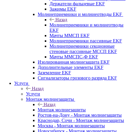
Держатели фальцевые EKF
Зажимы EKF
Молниеприемники и молниеотводы EKF
Назад
Молниеприемники и молниеотводы
EKF
Мачты ММСП EKF
Молниеприемники пассивные EKF
Молниеприемники секционные
стеновые пассивные МССП EKF
Мачты ММСПС-Ф EKF
Изолированная молниезащита EKF
Дополнительные элементы EKF
Заземление EKF
Сигнализаторы грозового разряда EKF
Услуги
Назад
Услуги
Монтаж молниезащиты
Назад
Монтаж молниезащиты
Ростов-на-Дону - Монтаж молниезащиты
Краснодар, Сочи - Монтаж молниезащиты
Москва - Монтаж молниезащиты
Новосибирск - Монтаж молниезащиты