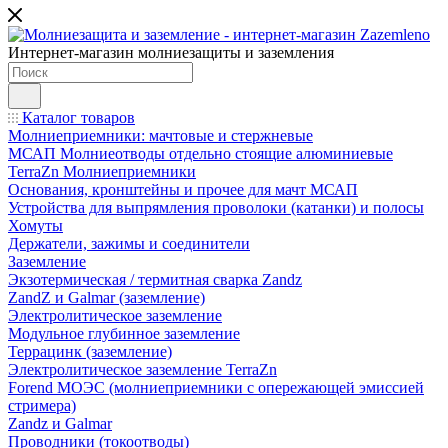
Интернет-магазин молниезащиты и заземления
Каталог товаров
Молниеприемники: мачтовые и стержневые
МСАП Молниеотводы отдельно стоящие алюминиевые
TerraZn Молниеприемники
Основания, кронштейны и прочее для мачт МСАП
Устройства для выпрямления проволоки (катанки) и полосы
Хомуты
Держатели, зажимы и соединители
Заземление
Экзотермическая / термитная сварка Zandz
ZandZ и Galmar (заземление)
Электролитическое заземление
Модульное глубинное заземление
Террацинк (заземление)
Электролитическое заземление TerraZn
Forend МОЭС (молниеприемники с опережающей эмиссией
стримера)
Zandz и Galmar
Проводники (токоотводы)