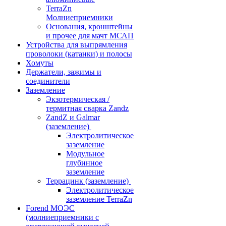
TerraZn
Молниеприемники
Основания, кронштейны
и прочее для мачт МСАП
Устройства для выпрямления
проволоки (катанки) и полосы
Хомуты
Держатели, зажимы и
соединители
Заземление
Экзотермическая /
термитная сварка Zandz
ZandZ и Galmar
(заземление)
Электролитическое
заземление
Модульное
глубинное
заземление
Террацинк (заземление)
Электролитическое
заземление TerraZn
Forend МОЭС
(молниеприемники с