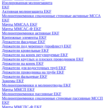
Изолированная молниезащита
EKF
Активная молниезащита EKF
Молниеприемники секционные стеновые активные МССА
EKF
Мачты ММСАА EKF
Мачты ММСАС-Ф EKF
Молниеприемники активные EKF
Крепежные элементы EKF
Держатели фасадные EKF
Держатели под черепицу (профлист) EKF
Держатели кровельные EKF
Держатели на конек регулируемые EKF
Держатели круглых и плоских проводников EKF
Держатели на конек EKF
Держатели для водосточных труб EKF
Держатели проводника на трубе EKF
Держатели фальцевые EKF
Зажимы EKF
Молниеприемники и молниеотводы EKF
Мачты ММСП EKF
Молниеприемники пассивные EKF
Молниеприемники секционные стеновые пассивные МССП
EKF
Мачты ММСПС-Ф EKF