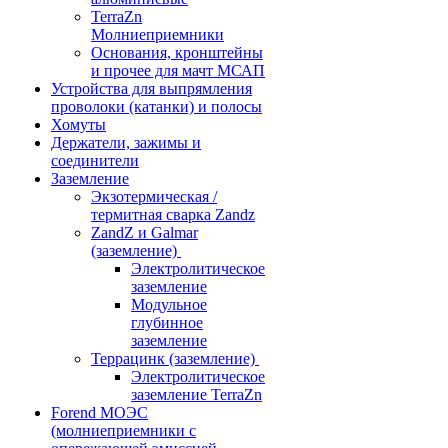
TerraZn
Молниеприемники
Основания, кронштейны
и прочее для мачт МСАП
Устройства для выпрямления
проволоки (катанки) и полосы
Хомуты
Держатели, зажимы и
соединители
Заземление
Экзотермическая /
термитная сварка Zandz
ZandZ и Galmar
(заземление)
Электролитическое
заземление
Модульное
глубинное
заземление
Террацинк (заземление)
Электролитическое
заземление TerraZn
Forend МОЭС
(молниеприемники с