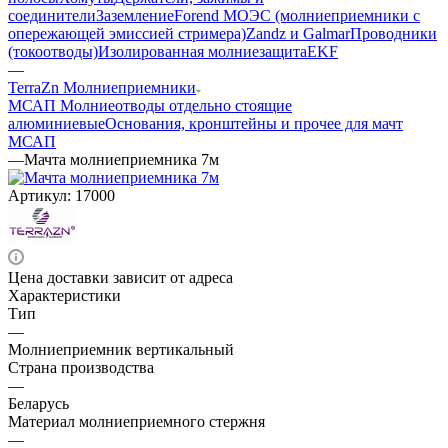
соединители
Заземление
Forend МОЭС (молниеприемники с
опережающей эмиссией стримера)
Zandz и Galmar
Проводники
(токоотводы)
Изолированная молниезащита
EKF
—
TerraZn Молниеприемники
МСАП Молниеотводы отдельно стоящие
алюминиевые
Основания, кронштейны и прочее для мачт
МСАП
—
Мачта молниеприемника 7м
Артикул:
17000
Цена доставки зависит от адреса
Характеристики
Тип
—
Молниеприемник вертикальный
Страна производства
—
Беларусь
Материал молниеприемного стержня
—