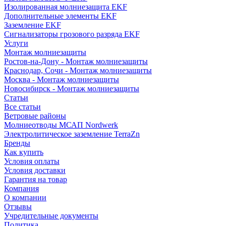
Изолированная молниезащита EKF
Дополнительные элементы EKF
Заземление EKF
Сигнализаторы грозового разряда EKF
Услуги
Монтаж молниезащиты
Ростов-на-Дону - Монтаж молниезащиты
Краснодар, Сочи - Монтаж молниезащиты
Москва - Монтаж молниезащиты
Новосибирск - Монтаж молниезащиты
Статьи
Все статьи
Ветровые районы
Молниеотводы МСАП Nordwerk
Электролитическое заземление TerraZn
Бренды
Как купить
Условия оплаты
Условия доставки
Гарантия на товар
Компания
О компании
Отзывы
Учредительные документы
Политика