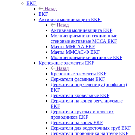
EKF
Назад
EKF
Активная молниезащита EKF
Назад
Активная молниезащита EKF
Молниеприемники секционные
стеновые активные МССА EKF
Мачты ММСАА EKF
Мачты ММСАС-Ф EKF
Молниеприемники активные EKF
Крепежные элементы EKF
Назад
Крепежные элементы EKF
Держатели фасадные EKF
Держатели под черепицу (профлист)
EKF
Держатели кровельные EKF
Держатели на конек регулируемые
EKF
Держатели круглых и плоских
проводников EKF
Держатели на конек EKF
Держатели для водосточных труб EKF
Держатели проводника на трубе EKF