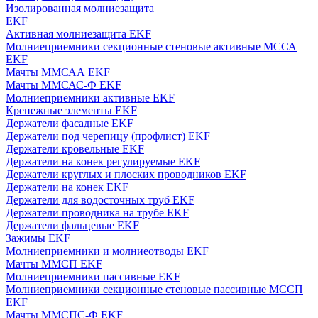
Изолированная молниезащита
EKF
Активная молниезащита EKF
Молниеприемники секционные стеновые активные МССА
EKF
Мачты ММСАА EKF
Мачты ММСАС-Ф EKF
Молниеприемники активные EKF
Крепежные элементы EKF
Держатели фасадные EKF
Держатели под черепицу (профлист) EKF
Держатели кровельные EKF
Держатели на конек регулируемые EKF
Держатели круглых и плоских проводников EKF
Держатели на конек EKF
Держатели для водосточных труб EKF
Держатели проводника на трубе EKF
Держатели фальцевые EKF
Зажимы EKF
Молниеприемники и молниеотводы EKF
Мачты ММСП EKF
Молниеприемники пассивные EKF
Молниеприемники секционные стеновые пассивные МССП
EKF
Мачты ММСПС-Ф EKF