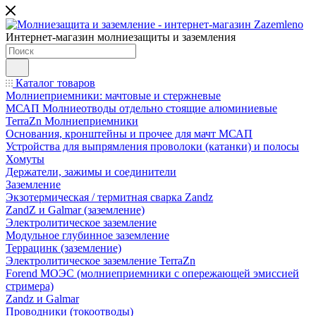
Интернет-магазин молниезащиты и заземления
Каталог товаров
Молниеприемники: мачтовые и стержневые
МСАП Молниеотводы отдельно стоящие алюминиевые
TerraZn Молниеприемники
Основания, кронштейны и прочее для мачт МСАП
Устройства для выпрямления проволоки (катанки) и полосы
Хомуты
Держатели, зажимы и соединители
Заземление
Экзотермическая / термитная сварка Zandz
ZandZ и Galmar (заземление)
Электролитическое заземление
Модульное глубинное заземление
Террацинк (заземление)
Электролитическое заземление TerraZn
Forend МОЭС (молниеприемники с опережающей эмиссией
стримера)
Zandz и Galmar
Проводники (токоотводы)