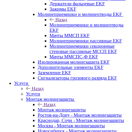
Держатели фальцевые EKF
Зажимы EKF
Молниеприемники и молниеотводы EKF
Назад
Молниеприемники и молниеотводы
EKF
Мачты ММСП EKF
Молниеприемники пассивные EKF
Молниеприемники секционные
стеновые пассивные МССП EKF
Мачты ММСПС-Ф EKF
Изолированная молниезащита EKF
Дополнительные элементы EKF
Заземление EKF
Сигнализаторы грозового разряда EKF
Услуги
Назад
Услуги
Монтаж молниезащиты
Назад
Монтаж молниезащиты
Ростов-на-Дону - Монтаж молниезащиты
Краснодар, Сочи - Монтаж молниезащиты
Москва - Монтаж молниезащиты
Новосибирск - Монтаж молниезащиты