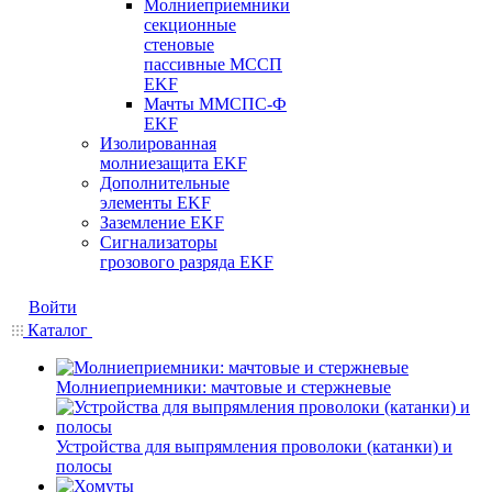
Молниеприемники
секционные
стеновые
пассивные МССП
EKF
Мачты ММСПС-Ф
EKF
Изолированная
молниезащита EKF
Дополнительные
элементы EKF
Заземление EKF
Сигнализаторы
грозового разряда EKF
Войти
Каталог
Молниеприемники: мачтовые и стержневые
Устройства для выпрямления проволоки (катанки) и
полосы