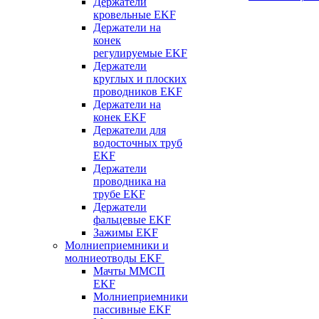
Держатели
кровельные EKF
Держатели на
конек
регулируемые EKF
Держатели
круглых и плоских
проводников EKF
Держатели на
конек EKF
Держатели для
водосточных труб
EKF
Держатели
проводника на
трубе EKF
Держатели
фальцевые EKF
Зажимы EKF
Молниеприемники и
молниеотводы EKF
Мачты ММСП
EKF
Молниеприемники
пассивные EKF