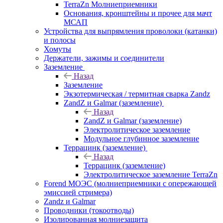
TerraZn Молниеприемники
Основания, кронштейны и прочее для мачт
МСАП
Устройства для выпрямления проволоки (катанки)
и полосы
Хомуты
Держатели, зажимы и соединители
Заземление
Назад
Заземление
Экзотермическая / термитная сварка Zandz
ZandZ и Galmar (заземление)
Назад
ZandZ и Galmar (заземление)
Электролитическое заземление
Модульное глубинное заземление
Террацинк (заземление)
Назад
Террацинк (заземление)
Электролитическое заземление TerraZn
Forend МОЭС (молниеприемники с опережающей
эмиссией стримера)
Zandz и Galmar
Проводники (токоотводы)
Изолированная молниезащита