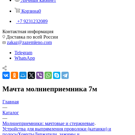
Личный кабинет
Корзина
0
+7 9231232089
Контактная информация
Доставка по всей России
zakaz@zazemleno.com
Telegram
WhatsApp
Мачта молниеприемника 7м
Главная
—
Каталог
—
Молниеприемники: мачтовые и стержневые
Устройства для выпрямления проволоки (катанки) и
полосы
Хомуты
Держатели, зажимы и