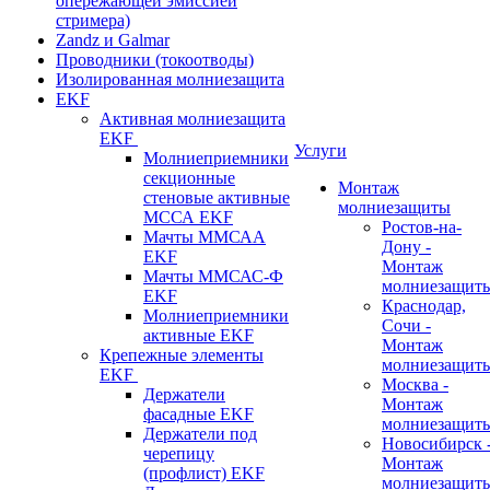
опережающей эмиссией
стримера)
Zandz и Galmar
Проводники (токоотводы)
Изолированная молниезащита
EKF
Активная молниезащита
EKF
Услуги
Молниеприемники
секционные
Монтаж
стеновые активные
молниезащиты
МССА EKF
Ростов-на-
Мачты ММСАА
Дону -
EKF
Монтаж
Мачты ММСАС-Ф
молниезащит
EKF
Краснодар,
Молниеприемники
Сочи -
активные EKF
Монтаж
Крепежные элементы
молниезащит
EKF
Москва -
Держатели
Монтаж
фасадные EKF
молниезащит
Держатели под
Новосибирск 
черепицу
Монтаж
(профлист) EKF
молниезащит