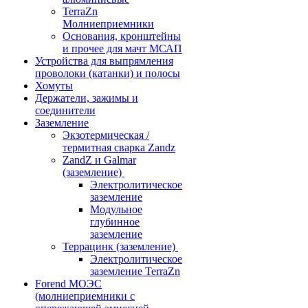
TerraZn
Молниеприемники
Основания, кронштейны
и прочее для мачт МСАП
Устройства для выпрямления
проволоки (катанки) и полосы
Хомуты
Держатели, зажимы и
соединители
Заземление
Экзотермическая /
термитная сварка Zandz
ZandZ и Galmar
(заземление)
Электролитическое
заземление
Модульное
глубинное
заземление
Террацинк (заземление)
Электролитическое
заземление TerraZn
Forend МОЭС
(молниеприемники с