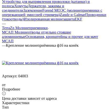
Устройства для выпрямления проволоки (катанки) и
полосы
Хомуты
Держатели, зажимы и
соединители
Заземление
Forend МОЭС (молниеприемники с
опережающей эмиссией стримера)
Zandz и Galmar
Проводники
(токоотводы)
Изолированная молниезащита
EKF
—
TerraZn Молниеприемники
МСАП Молниеотводы отдельно стоящие
алюминиевые
Основания, кронштейны и прочее для мачт
МСАП
—
Крепление молниеприёмника ф16 на конёк
Артикул:
04003
от
Подробнее
Цена доставки зависит от адреса
Характеристики
Тип