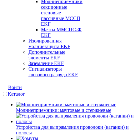
Молниеприемники
секционные
стеновые
пассивные МССП
EKF
Мачты ММСПС-Ф
EKF
Изолированная
молниезащита EKF
Дополнительные
элементы EKF
Заземление EKF
Сигнализаторы
грозового разряда EKF
Войти
Каталог
Молниеприемники: мачтовые и стержневые
Устройства для выпрямления проволоки (катанки) и
полосы