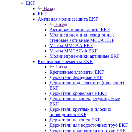
EKF
Назад
EKF
Активная молниезащита EKF
Назад
Активная молниезащита EKF
Молниеприемники секционные
стеновые активные МССА EKF
Мачты ММСАА EKF
Мачты ММСАС-Ф EKF
Молниеприемники активные EKF
Крепежные элементы EKF
Назад
Крепежные элементы EKF
Держатели фасадные EKF
Держатели под черепицу (профлист)
EKF
Держатели кровельные EKF
Держатели на конек регулируемые
EKF
Держатели круглых и плоских
проводников EKF
Держатели на конек EKF
Держатели для водосточных труб EKF
Держатели проводника на трубе EKF