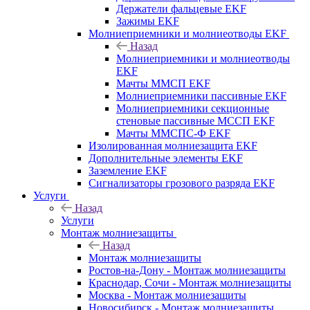
Держатели фальцевые EKF
Зажимы EKF
Молниеприемники и молниеотводы EKF
Назад
Молниеприемники и молниеотводы
EKF
Мачты ММСП EKF
Молниеприемники пассивные EKF
Молниеприемники секционные
стеновые пассивные МССП EKF
Мачты ММСПС-Ф EKF
Изолированная молниезащита EKF
Дополнительные элементы EKF
Заземление EKF
Сигнализаторы грозового разряда EKF
Услуги
Назад
Услуги
Монтаж молниезащиты
Назад
Монтаж молниезащиты
Ростов-на-Дону - Монтаж молниезащиты
Краснодар, Сочи - Монтаж молниезащиты
Москва - Монтаж молниезащиты
Новосибирск - Монтаж молниезащиты