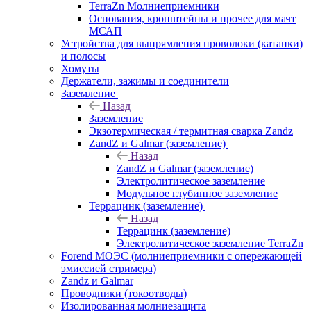
TerraZn Молниеприемники
Основания, кронштейны и прочее для мачт
МСАП
Устройства для выпрямления проволоки (катанки)
и полосы
Хомуты
Держатели, зажимы и соединители
Заземление
Назад
Заземление
Экзотермическая / термитная сварка Zandz
ZandZ и Galmar (заземление)
Назад
ZandZ и Galmar (заземление)
Электролитическое заземление
Модульное глубинное заземление
Террацинк (заземление)
Назад
Террацинк (заземление)
Электролитическое заземление TerraZn
Forend МОЭС (молниеприемники с опережающей
эмиссией стримера)
Zandz и Galmar
Проводники (токоотводы)
Изолированная молниезащита