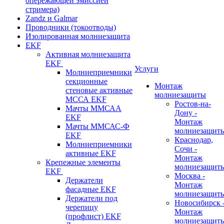
опережающей эмиссией
стримера)
Zandz и Galmar
Проводники (токоотводы)
Изолированная молниезащита
EKF
Активная молниезащита
EKF
Услуги
Молниеприемники
секционные
Монтаж
стеновые активные
молниезащиты
МССА EKF
Ростов-на-
Мачты ММСАА
Дону -
EKF
Монтаж
Мачты ММСАС-Ф
молниезащит
EKF
Краснодар,
Молниеприемники
Сочи -
активные EKF
Монтаж
Крепежные элементы
молниезащит
EKF
Москва -
Держатели
Монтаж
фасадные EKF
молниезащит
Держатели под
Новосибирск 
черепицу
Монтаж
(профлист) EKF
молниезащит