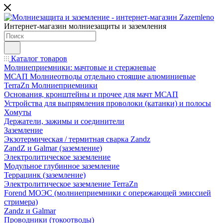
Интернет-магазин молниезащиты и заземления
Каталог товаров
Молниеприемники: мачтовые и стержневые
МСАП Молниеотводы отдельно стоящие алюминиевые
TerraZn Молниеприемники
Основания, кронштейны и прочее для мачт МСАП
Устройства для выпрямления проволоки (катанки) и полосы
Хомуты
Держатели, зажимы и соединители
Заземление
Экзотермическая / термитная сварка Zandz
ZandZ и Galmar (заземление)
Электролитическое заземление
Модульное глубинное заземление
Террацинк (заземление)
Электролитическое заземление TerraZn
Forend МОЭС (молниеприемники с опережающей эмиссией
стримера)
Zandz и Galmar
Проводники (токоотводы)