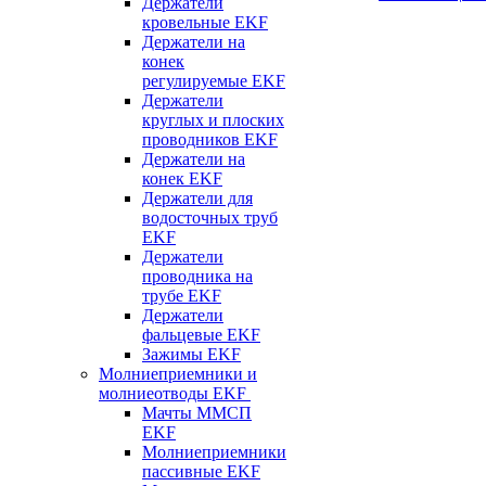
Держатели
кровельные EKF
Держатели на
конек
регулируемые EKF
Держатели
круглых и плоских
проводников EKF
Держатели на
конек EKF
Держатели для
водосточных труб
EKF
Держатели
проводника на
трубе EKF
Держатели
фальцевые EKF
Зажимы EKF
Молниеприемники и
молниеотводы EKF
Мачты ММСП
EKF
Молниеприемники
пассивные EKF