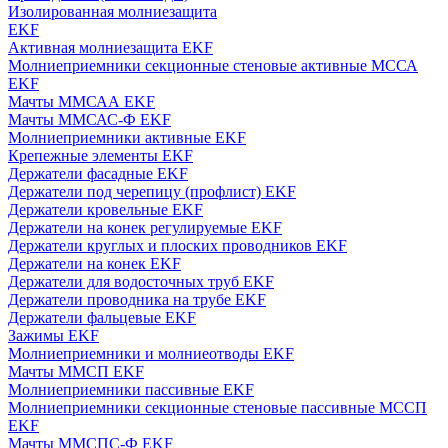
Изолированная молниезащита
EKF
Активная молниезащита EKF
Молниеприемники секционные стеновые активные МССА
EKF
Мачты ММСАА EKF
Мачты ММСАС-Ф EKF
Молниеприемники активные EKF
Крепежные элементы EKF
Держатели фасадные EKF
Держатели под черепицу (профлист) EKF
Держатели кровельные EKF
Держатели на конек регулируемые EKF
Держатели круглых и плоских проводников EKF
Держатели на конек EKF
Держатели для водосточных труб EKF
Держатели проводника на трубе EKF
Держатели фальцевые EKF
Зажимы EKF
Молниеприемники и молниеотводы EKF
Мачты ММСП EKF
Молниеприемники пассивные EKF
Молниеприемники секционные стеновые пассивные МССП
EKF
Мачты ММСПС-Ф EKF