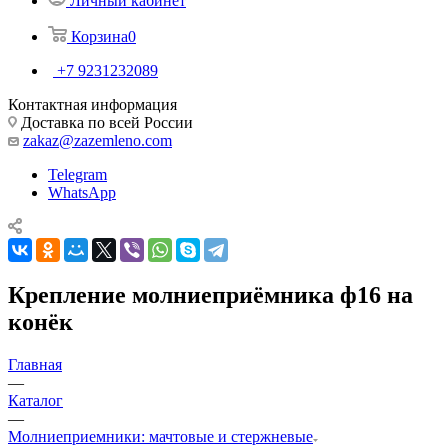
Личный кабинет
Корзина
0
+7 9231232089
Контактная информация
Доставка по всей России
zakaz@zazemleno.com
Telegram
WhatsApp
Крепление молниеприёмника ф16 на
конёк
Главная
—
Каталог
—
Молниеприемники: мачтовые и стержневые