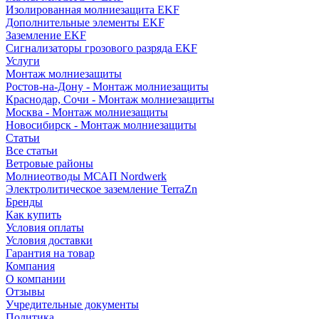
Изолированная молниезащита EKF
Дополнительные элементы EKF
Заземление EKF
Сигнализаторы грозового разряда EKF
Услуги
Монтаж молниезащиты
Ростов-на-Дону - Монтаж молниезащиты
Краснодар, Сочи - Монтаж молниезащиты
Москва - Монтаж молниезащиты
Новосибирск - Монтаж молниезащиты
Статьи
Все статьи
Ветровые районы
Молниеотводы МСАП Nordwerk
Электролитическое заземление TerraZn
Бренды
Как купить
Условия оплаты
Условия доставки
Гарантия на товар
Компания
О компании
Отзывы
Учредительные документы
Политика