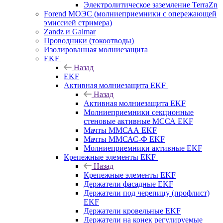
Электролитическое заземление TerraZn
Forend МОЭС (молниеприемники с опережающей
эмиссией стримера)
Zandz и Galmar
Проводники (токоотводы)
Изолированная молниезащита
EKF
Назад
EKF
Активная молниезащита EKF
Назад
Активная молниезащита EKF
Молниеприемники секционные
стеновые активные МССА EKF
Мачты ММСАА EKF
Мачты ММСАС-Ф EKF
Молниеприемники активные EKF
Крепежные элементы EKF
Назад
Крепежные элементы EKF
Держатели фасадные EKF
Держатели под черепицу (профлист)
EKF
Держатели кровельные EKF
Держатели на конек регулируемые