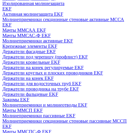
Изолированная молниезащита
EKF
Активная молниезащита EKF
Молниеприемники секционные стеновые активные МССА
EKF
Мачты ММСАА EKF
Мачты ММСАС-Ф EKF
Молниеприемники активные EKF
Крепежные элементы EKF
Держатели фасадные EKF
Держатели под черепицу (профлист) EKF
Держатели кровельные EKF
Держатели на конек регулируемые EKF
Держатели круглых и плоских проводников EKF
Держатели на конек EKF
Держатели для водосточных труб EKF
Держатели проводника на трубе EKF
Держатели фальцевые EKF
Зажимы EKF
Молниеприемники и молниеотводы EKF
Мачты ММСП EKF
Молниеприемники пассивные EKF
Молниеприемники секционные стеновые пассивные МССП
EKF
Мачты ММСПС-Ф EKF