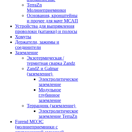
TerraZn
Молниеприемники
Основания, кронштейны
и прочее для мачт МСАП
Устройства для выпрямления
проволоки (катанки) и полосы
Хомуты
Держатели, зажимы и
соединители
Заземление
Экзотермическая /
термитная сварка Zandz
ZandZ и Galmar
(заземление)
Электролитическое
заземление
Модульное
глубинное
заземление
Террацинк (заземление)
Электролитическое
заземление TerraZn
Forend МОЭС
(молниеприемники с