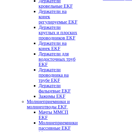
Держатели
кровельные EKF
Держатели на
конек
регулируемые EKF
Держатели
круглых и плоских
проводников EKF
Держатели на
конек EKF
Держатели для
водосточных труб
EKF
Держатели
проводника на
трубе EKF
Держатели
фальцевые EKF
Зажимы EKF
Молниеприемники и
молниеотводы EKF
Мачты ММСП
EKF
Молниеприемники
пассивные EKF