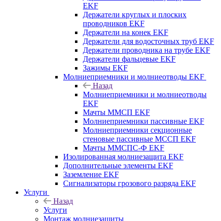
EKF
Держатели круглых и плоских
проводников EKF
Держатели на конек EKF
Держатели для водосточных труб EKF
Держатели проводника на трубе EKF
Держатели фальцевые EKF
Зажимы EKF
Молниеприемники и молниеотводы EKF
Назад
Молниеприемники и молниеотводы
EKF
Мачты ММСП EKF
Молниеприемники пассивные EKF
Молниеприемники секционные
стеновые пассивные МССП EKF
Мачты ММСПС-Ф EKF
Изолированная молниезащита EKF
Дополнительные элементы EKF
Заземление EKF
Сигнализаторы грозового разряда EKF
Услуги
Назад
Услуги
Монтаж молниезащиты