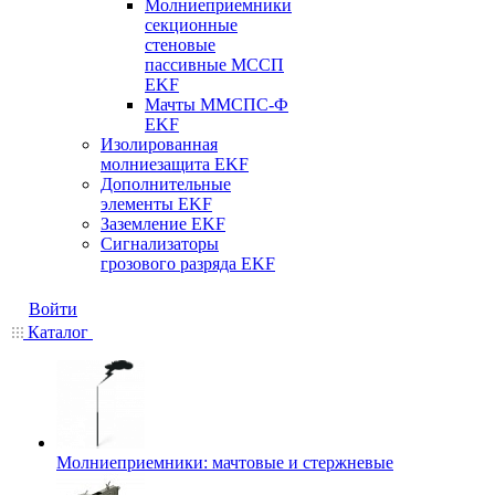
Молниеприемники
секционные
стеновые
пассивные МССП
EKF
Мачты ММСПС-Ф
EKF
Изолированная
молниезащита EKF
Дополнительные
элементы EKF
Заземление EKF
Сигнализаторы
грозового разряда EKF
Войти
Каталог
Молниеприемники: мачтовые и стержневые