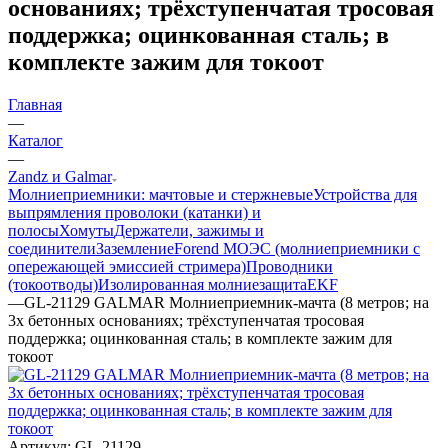
основаниях; трёхступенчатая тросовая
поддержка; оцинкованная сталь; в
комплекте зажим для токоот
Главная
—
Каталог
—
Zandz и Galmar
Молниеприемники: мачтовые и стержневые
Устройства для
выпрямления проволоки (катанки) и
полосы
Хомуты
Держатели, зажимы и
соединители
Заземление
Forend МОЭС (молниеприемники с
опережающей эмиссией стримера)
Проводники
(токоотводы)
Изолированная молниезащита
EKF
—
GL-21129 GALMAR Молниеприемник-мачта (8 метров; на
3х бетонных основаниях; трёхступенчатая тросовая
поддержка; оцинкованная сталь; в комплекте зажим для
токоот
Артикул:
GL-21129