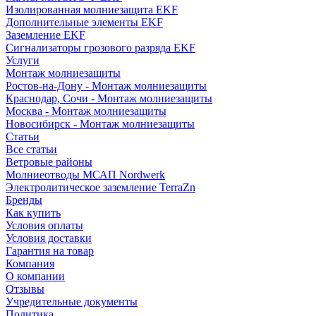
Изолированная молниезащита EKF
Дополнительные элементы EKF
Заземление EKF
Сигнализаторы грозового разряда EKF
Услуги
Монтаж молниезащиты
Ростов-на-Дону - Монтаж молниезащиты
Краснодар, Сочи - Монтаж молниезащиты
Москва - Монтаж молниезащиты
Новосибирск - Монтаж молниезащиты
Статьи
Все статьи
Ветровые районы
Молниеотводы МСАП Nordwerk
Электролитическое заземление TerraZn
Бренды
Как купить
Условия оплаты
Условия доставки
Гарантия на товар
Компания
О компании
Отзывы
Учредительные документы
Политика