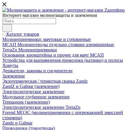
Интернет-магазин молниезащиты и заземления
Каталог товаров
Молниеприемники: мачтовые и стержневые
МСАП Молниеотводы отдельно стоящие алюминиевые
TerraZn Молниеприемники
Основания, кронштейны и прочее для мачт МСАП
Устройства для выпрямления проволоки (катанки) и полосы
Хомуты
Держатели, зажимы и соединители
Заземление
Экзотермическая / термитная сварка Zandz
ZandZ и Galmar (заземление)
Электролитическое заземление
Модульное глубинное заземление
Террацинк (заземление)
Электролитическое заземление TerraZn
Forend МОЭС (молниеприемники с опережающей эмиссией
стримера)
Zandz и Galmar
Проводники (токоотводы)