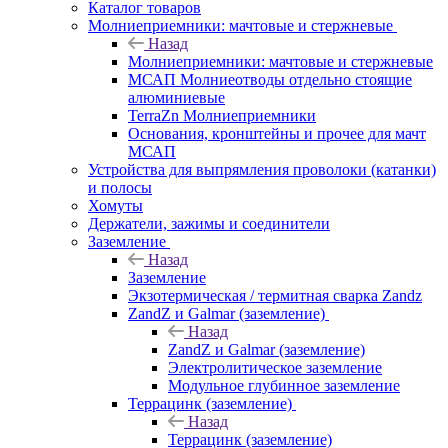
Каталог товаров
Молниеприемники: мачтовые и стержневые
Назад
Молниеприемники: мачтовые и стержневые
МСАП Молниеотводы отдельно стоящие
алюминиевые
TerraZn Молниеприемники
Основания, кронштейны и прочее для мачт
МСАП
Устройства для выпрямления проволоки (катанки)
и полосы
Хомуты
Держатели, зажимы и соединители
Заземление
Назад
Заземление
Экзотермическая / термитная сварка Zandz
ZandZ и Galmar (заземление)
Назад
ZandZ и Galmar (заземление)
Электролитическое заземление
Модульное глубинное заземление
Террацинк (заземление)
Назад
Террацинк (заземление)