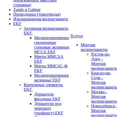
опережающей эмиссией
стримера)
Zandz и Galmar
Проводники (токоотводы)
Изолированная молниезащита
EKF
Активная молниезащита
EKF
Услуги
Молниеприемники
секционные
Монтаж
стеновые активные
молниезащиты
МССА EKF
Ростов-на-
Мачты ММСАА
Дону -
EKF
Монтаж
Мачты ММСАС-Ф
молниезащит
EKF
Краснодар,
Молниеприемники
Сочи -
активные EKF
Монтаж
Крепежные элементы
молниезащит
EKF
Москва -
Держатели
Монтаж
фасадные EKF
молниезащит
Держатели под
Новосибирск 
черепицу
Монтаж
(профлист) EKF
молниезащит