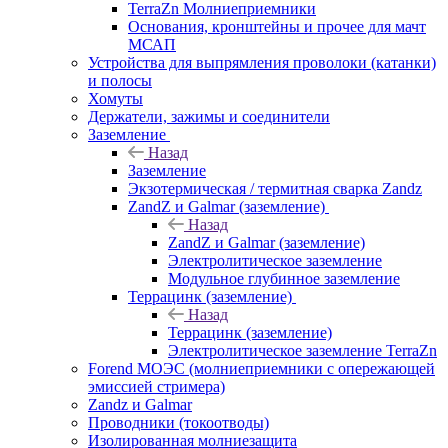
TerraZn Молниеприемники
Основания, кронштейны и прочее для мачт
МСАП
Устройства для выпрямления проволоки (катанки)
и полосы
Хомуты
Держатели, зажимы и соединители
Заземление
Назад
Заземление
Экзотермическая / термитная сварка Zandz
ZandZ и Galmar (заземление)
Назад
ZandZ и Galmar (заземление)
Электролитическое заземление
Модульное глубинное заземление
Террацинк (заземление)
Назад
Террацинк (заземление)
Электролитическое заземление TerraZn
Forend МОЭС (молниеприемники с опережающей
эмиссией стримера)
Zandz и Galmar
Проводники (токоотводы)
Изолированная молниезащита