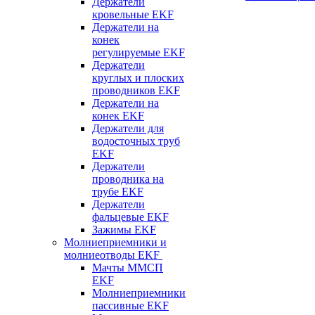
Держатели
кровельные EKF
Держатели на
конек
регулируемые EKF
Держатели
круглых и плоских
проводников EKF
Держатели на
конек EKF
Держатели для
водосточных труб
EKF
Держатели
проводника на
трубе EKF
Держатели
фальцевые EKF
Зажимы EKF
Молниеприемники и
молниеотводы EKF
Мачты ММСП
EKF
Молниеприемники
пассивные EKF