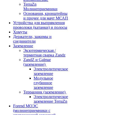
TerraZn
Молниеприемники
Основания, кронштейны
и прочее для мачт МСАП
Устройства для выпрямления
проволоки (катанки) и полосы
Хомуты
Держатели, зажимы и
соединители
Заземление
Экзотермическая /
термитная сварка Zandz
ZandZ и Galmar
(заземление)
Электролитическое
заземление
Модульное
глубинное
заземление
Террацинк (заземление)
Электролитическое
заземление TerraZn
Forend МОЭС
(молниеприемники с