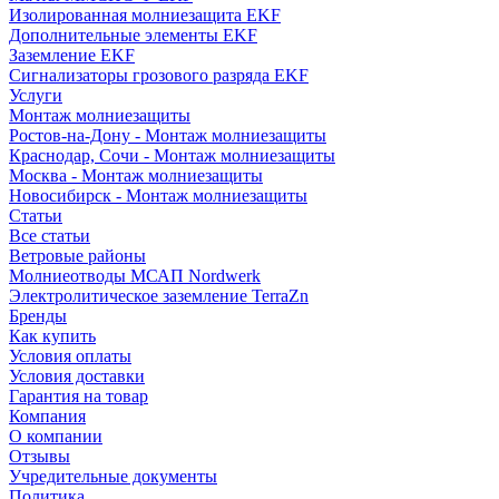
Изолированная молниезащита EKF
Дополнительные элементы EKF
Заземление EKF
Сигнализаторы грозового разряда EKF
Услуги
Монтаж молниезащиты
Ростов-на-Дону - Монтаж молниезащиты
Краснодар, Сочи - Монтаж молниезащиты
Москва - Монтаж молниезащиты
Новосибирск - Монтаж молниезащиты
Статьи
Все статьи
Ветровые районы
Молниеотводы МСАП Nordwerk
Электролитическое заземление TerraZn
Бренды
Как купить
Условия оплаты
Условия доставки
Гарантия на товар
Компания
О компании
Отзывы
Учредительные документы
Политика