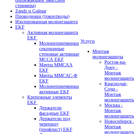
опережающей эмиссией
стримера)
Zandz и Galmar
Проводники (токоотводы)
Изолированная молниезащита
EKF
Активная молниезащита
EKF
Услуги
Молниеприемники
секционные
Монтаж
стеновые активные
молниезащиты
МССА EKF
Ростов-на-
Мачты ММСАА
Дону -
EKF
Монтаж
Мачты ММСАС-Ф
молниезащит
EKF
Краснодар,
Молниеприемники
Сочи -
активные EKF
Монтаж
Крепежные элементы
молниезащит
EKF
Москва -
Держатели
Монтаж
фасадные EKF
молниезащит
Держатели под
Новосибирск 
черепицу
Монтаж
(профлист) EKF
молниезащит