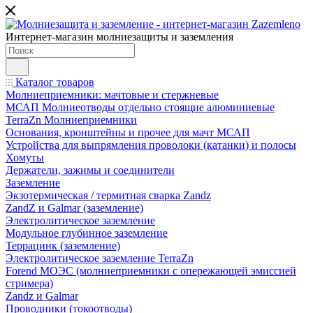
Интернет-магазин молниезащиты и заземления
Каталог товаров
Молниеприемники: мачтовые и стержневые
МСАП Молниеотводы отдельно стоящие алюминиевые
TerraZn Молниеприемники
Основания, кронштейны и прочее для мачт МСАП
Устройства для выпрямления проволоки (катанки) и полосы
Хомуты
Держатели, зажимы и соединители
Заземление
Экзотермическая / термитная сварка Zandz
ZandZ и Galmar (заземление)
Электролитическое заземление
Модульное глубинное заземление
Террацинк (заземление)
Электролитическое заземление TerraZn
Forend МОЭС (молниеприемники с опережающей эмиссией
стримера)
Zandz и Galmar
Проводники (токоотводы)