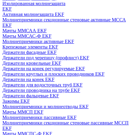
Изолированная молниезащита
EKF
Активная молниезащита EKF
Молниеприемники секционные стеновые активные МССА
EKF
Мачты ММСАА EKF
Мачты ММСАС-Ф EKF
Молниеприемники активные EKF
Крепежные элементы EKF
Держатели фасадные EKF
Держатели под черепицу (профлист) EKF
Держатели кровельные EKF
Держатели на конек регулируемые EKF
Держатели круглых и плоских проводников EKF
Держатели на конек EKF
Держатели для водосточных труб EKF
Держатели проводника на трубе EKF
Держатели фальцевые EKF
Зажимы EKF
Молниеприемники и молниеотводы EKF
Мачты ММСП EKF
Молниеприемники пассивные EKF
Молниеприемники секционные стеновые пассивные МССП
EKF
Мачты ММСПС-Ф EKF