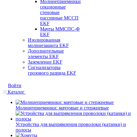
Молниеприемники
секционные
стеновые
пассивные МССП
EKF
Мачты ММСПС-Ф
EKF
Изолированная
молниезащита EKF
Дополнительные
элементы EKF
Заземление EKF
Сигнализаторы
грозового разряда EKF
Войти
Каталог
Молниеприемники: мачтовые и стержневые
Устройства для выпрямления проволоки (катанки) и
полосы