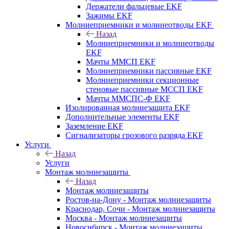
Держатели фальцевые EKF
Зажимы EKF
Молниеприемники и молниеотводы EKF
Назад
Молниеприемники и молниеотводы
EKF
Мачты ММСП EKF
Молниеприемники пассивные EKF
Молниеприемники секционные
стеновые пассивные МССП EKF
Мачты ММСПС-Ф EKF
Изолированная молниезащита EKF
Дополнительные элементы EKF
Заземление EKF
Сигнализаторы грозового разряда EKF
Услуги
Назад
Услуги
Монтаж молниезащиты
Назад
Монтаж молниезащиты
Ростов-на-Дону - Монтаж молниезащиты
Краснодар, Сочи - Монтаж молниезащиты
Москва - Монтаж молниезащиты
Новосибирск - Монтаж молниезащиты