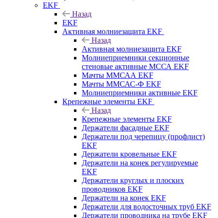
EKF
Назад
EKF
Активная молниезащита EKF
Назад
Активная молниезащита EKF
Молниеприемники секционные
стеновые активные МССА EKF
Мачты ММСАА EKF
Мачты ММСАС-Ф EKF
Молниеприемники активные EKF
Крепежные элементы EKF
Назад
Крепежные элементы EKF
Держатели фасадные EKF
Держатели под черепицу (профлист)
EKF
Держатели кровельные EKF
Держатели на конек регулируемые
EKF
Держатели круглых и плоских
проводников EKF
Держатели на конек EKF
Держатели для водосточных труб EKF
Держатели проводника на трубе EKF