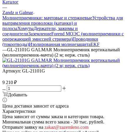
Каталог
—
Zandz и Galmar
Молниеприемники: мачтовые и стержневые
Устройства для
выпрямления проволоки (катанки) и
полосы
Хомуты
Держатели, зажимы и
соединители
Заземление
Forend МОЭС (молниеприемники с
опережающей эмиссией стримера)
Проводники
(токоотводы)
Изолированная молниезащита
EKF
—
GL-21101G GALMAR Молниеприемник вертикальный
(молниеприемник-мачта) (2 м; нерж. сталь)
Артикул:
GL-21101G
9 210
₽
Добавить
Цена доставки зависит от адреса
Характеристики
Цена зависит от суммы заказа и категории товара.
Минимальная сумма всего заказа - 30 тыс. рублей.
Отправьте заявку на
zakaz@zazemleno.com