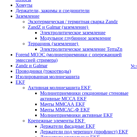
Хомуты
Держатели, зажимы и соединители
Заземление
Экзотермическая / термитная сварка Zandz
ZandZ и Galmar (заземление)
Электролитическое заземление
Модульное глубинное заземление
Террацинк (заземление)
Электролитическое заземление TerraZn
Forend МОЭС (молниеприемники с опережающей
эмиссией стримера)
Zandz и Galmar
Ус
Проводники (токоотводы)
Изолированная молниезащита
EKF
Активная молниезащита EKF
Молниеприемники секционные стеновые
активные МССА EKF
Мачты ММСАА EKF
Мачты ММСАС-Ф EKF
Молниеприемники активные EKF
Крепежные элементы EKF
Держатели фасадные EKF
Держатели под черепицу (профлист) EKF