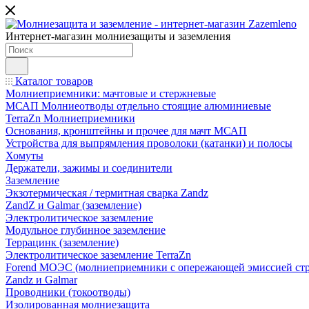
Интернет-магазин молниезащиты и заземления
Каталог товаров
Молниеприемники: мачтовые и стержневые
МСАП Молниеотводы отдельно стоящие алюминиевые
TerraZn Молниеприемники
Основания, кронштейны и прочее для мачт МСАП
Устройства для выпрямления проволоки (катанки) и полосы
Хомуты
Держатели, зажимы и соединители
Заземление
Экзотермическая / термитная сварка Zandz
ZandZ и Galmar (заземление)
Электролитическое заземление
Модульное глубинное заземление
Террацинк (заземление)
Электролитическое заземление TerraZn
Forend МОЭС (молниеприемники с опережающей эмиссией стр
Zandz и Galmar
Проводники (токоотводы)
Изолированная молниезащита