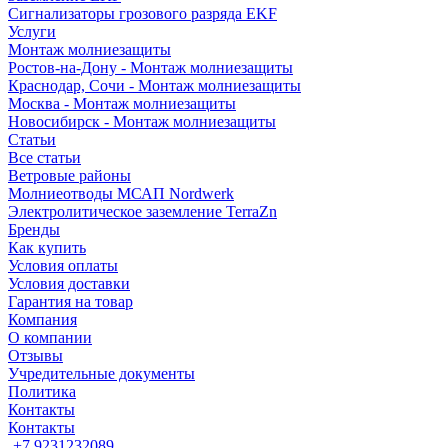
Сигнализаторы грозового разряда EKF
Услуги
Монтаж молниезащиты
Ростов-на-Дону - Монтаж молниезащиты
Краснодар, Сочи - Монтаж молниезащиты
Москва - Монтаж молниезащиты
Новосибирск - Монтаж молниезащиты
Статьи
Все статьи
Ветровые районы
Молниеотводы МСАП Nordwerk
Электролитическое заземление TerraZn
Бренды
Как купить
Условия оплаты
Условия доставки
Гарантия на товар
Компания
О компании
Отзывы
Учредительные документы
Политика
Контакты
Контакты
+7 9231232089