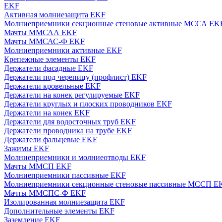
EKF
Активная молниезащита EKF
Молниеприемники секционные стеновые активные МССА EK
Мачты ММСАА EKF
Мачты ММСАС-Ф EKF
Молниеприемники активные EKF
Крепежные элементы EKF
Держатели фасадные EKF
Держатели под черепицу (профлист) EKF
Держатели кровельные EKF
Держатели на конек регулируемые EKF
Держатели круглых и плоских проводников EKF
Держатели на конек EKF
Держатели для водосточных труб EKF
Держатели проводника на трубе EKF
Держатели фальцевые EKF
Зажимы EKF
Молниеприемники и молниеотводы EKF
Мачты ММСП EKF
Молниеприемники пассивные EKF
Молниеприемники секционные стеновые пассивные МССП E
Мачты ММСПС-Ф EKF
Изолированная молниезащита EKF
Дополнительные элементы EKF
Заземление EKF