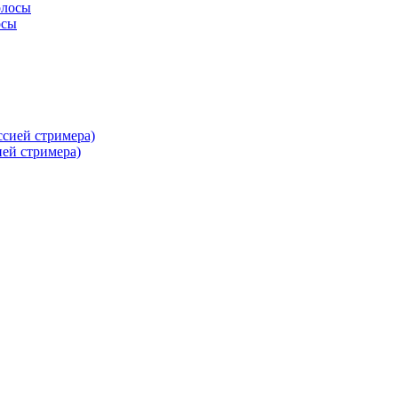
осы
ей стримера)