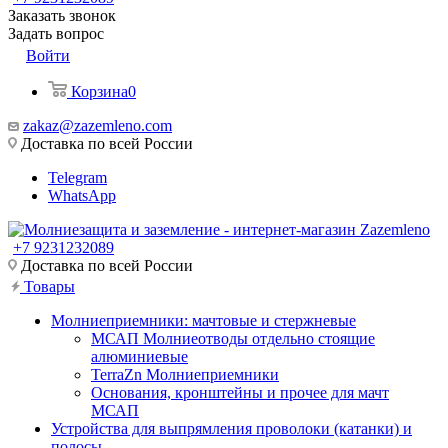
Заказать звонок
Задать вопрос
Войти
Корзина
0
zakaz@zazemleno.com
Доставка по всей России
Telegram
WhatsApp
+7 9231232089
Доставка по всей России
Товары
Молниеприемники: мачтовые и стержневые
МСАП Молниеотводы отдельно стоящие
алюминиевые
TerraZn Молниеприемники
Основания, кронштейны и прочее для мачт
МСАП
Устройства для выпрямления проволоки (катанки) и
полосы