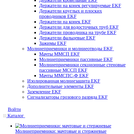
Держатели кровельные EKF
Держатели на конек регулируемые EKF
Держатели круглых и плоских
проводников EKF
Держатели на конек EKF
Держатели для водосточных труб EKF
Держатели проводника на трубе EKF
Держатели фальцевые EKF
Зажимы EKF
Молниеприемники и молниеотводы EKF
Мачты ММСП EKF
Молниеприемники пассивные EKF
Молниеприемники секционные стеновые
пассивные МССП EKF
Мачты ММСПС-Ф EKF
Изолированная молниезащита EKF
Дополнительные элементы EKF
Заземление EKF
Сигнализаторы грозового разряда EKF
Войти
Каталог
Молниеприемники: мачтовые и стержневые