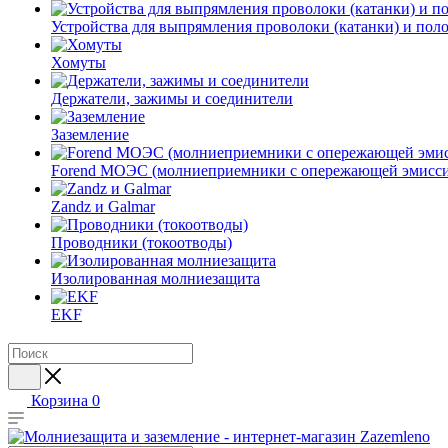
Устройства для выпрямления проволоки (катанки) и пол
Хомуты
Держатели, зажимы и соединители
Заземление
Forend МОЭС (молниеприемники с опережающей эмисси
Zandz и Galmar
Проводники (токоотводы)
Изолированная молниезащита
EKF
Корзина
0