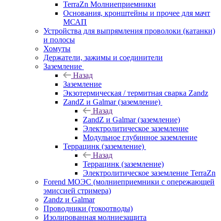
TerraZn Молниеприемники
Основания, кронштейны и прочее для мачт
МСАП
Устройства для выпрямления проволоки (катанки)
и полосы
Хомуты
Держатели, зажимы и соединители
Заземление
Назад
Заземление
Экзотермическая / термитная сварка Zandz
ZandZ и Galmar (заземление)
Назад
ZandZ и Galmar (заземление)
Электролитическое заземление
Модульное глубинное заземление
Террацинк (заземление)
Назад
Террацинк (заземление)
Электролитическое заземление TerraZn
Forend МОЭС (молниеприемники с опережающей
эмиссией стримера)
Zandz и Galmar
Проводники (токоотводы)
Изолированная молниезащита