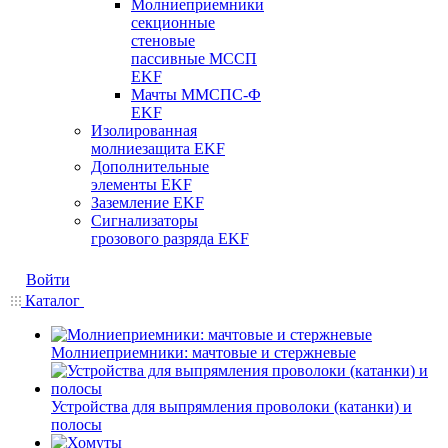
Молниеприемники
секционные
стеновые
пассивные МССП
EKF
Мачты ММСПС-Ф
EKF
Изолированная
молниезащита EKF
Дополнительные
элементы EKF
Заземление EKF
Сигнализаторы
грозового разряда EKF
Войти
Каталог
Молниеприемники: мачтовые и стержневые
Устройства для выпрямления проволоки (катанки) и
полосы