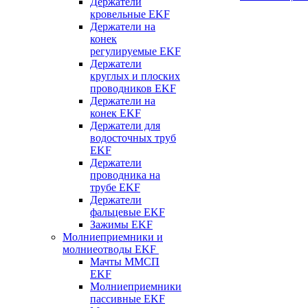
Держатели
кровельные EKF
Держатели на
конек
регулируемые EKF
Держатели
круглых и плоских
проводников EKF
Держатели на
конек EKF
Держатели для
водосточных труб
EKF
Держатели
проводника на
трубе EKF
Держатели
фальцевые EKF
Зажимы EKF
Молниеприемники и
молниеотводы EKF
Мачты ММСП
EKF
Молниеприемники
пассивные EKF