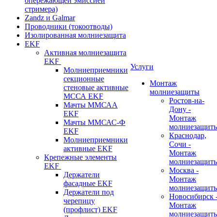
опережающей эмиссией
стримера)
Zandz и Galmar
Проводники (токоотводы)
Изолированная молниезащита
EKF
Активная молниезащита
EKF
Услуги
Молниеприемники
секционные
Монтаж
стеновые активные
молниезащиты
МССА EKF
Ростов-на-
Мачты ММСАА
Дону -
EKF
Монтаж
Мачты ММСАС-Ф
молниезащит
EKF
Краснодар,
Молниеприемники
Сочи -
активные EKF
Монтаж
Крепежные элементы
молниезащит
EKF
Москва -
Держатели
Монтаж
фасадные EKF
молниезащит
Держатели под
Новосибирск 
черепицу
Монтаж
(профлист) EKF
молниезащит