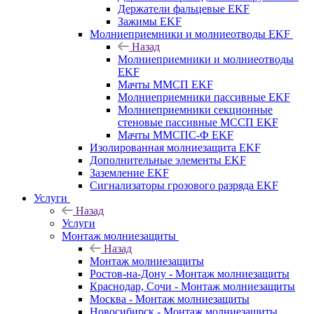
Держатели фальцевые EKF
Зажимы EKF
Молниеприемники и молниеотводы EKF
Назад
Молниеприемники и молниеотводы
EKF
Мачты ММСП EKF
Молниеприемники пассивные EKF
Молниеприемники секционные
стеновые пассивные МССП EKF
Мачты ММСПС-Ф EKF
Изолированная молниезащита EKF
Дополнительные элементы EKF
Заземление EKF
Сигнализаторы грозового разряда EKF
Услуги
Назад
Услуги
Монтаж молниезащиты
Назад
Монтаж молниезащиты
Ростов-на-Дону - Монтаж молниезащиты
Краснодар, Сочи - Монтаж молниезащиты
Москва - Монтаж молниезащиты
Новосибирск - Монтаж молниезащиты