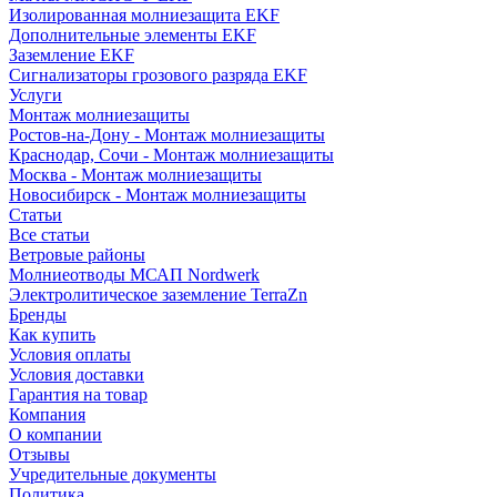
Изолированная молниезащита EKF
Дополнительные элементы EKF
Заземление EKF
Сигнализаторы грозового разряда EKF
Услуги
Монтаж молниезащиты
Ростов-на-Дону - Монтаж молниезащиты
Краснодар, Сочи - Монтаж молниезащиты
Москва - Монтаж молниезащиты
Новосибирск - Монтаж молниезащиты
Статьи
Все статьи
Ветровые районы
Молниеотводы МСАП Nordwerk
Электролитическое заземление TerraZn
Бренды
Как купить
Условия оплаты
Условия доставки
Гарантия на товар
Компания
О компании
Отзывы
Учредительные документы
Политика