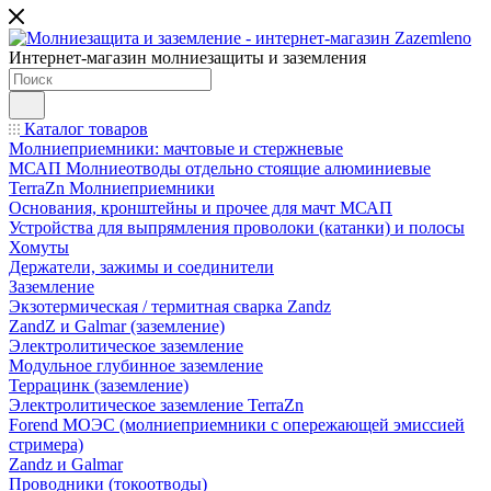
Интернет-магазин молниезащиты и заземления
Каталог товаров
Молниеприемники: мачтовые и стержневые
МСАП Молниеотводы отдельно стоящие алюминиевые
TerraZn Молниеприемники
Основания, кронштейны и прочее для мачт МСАП
Устройства для выпрямления проволоки (катанки) и полосы
Хомуты
Держатели, зажимы и соединители
Заземление
Экзотермическая / термитная сварка Zandz
ZandZ и Galmar (заземление)
Электролитическое заземление
Модульное глубинное заземление
Террацинк (заземление)
Электролитическое заземление TerraZn
Forend МОЭС (молниеприемники с опережающей эмиссией
стримера)
Zandz и Galmar
Проводники (токоотводы)