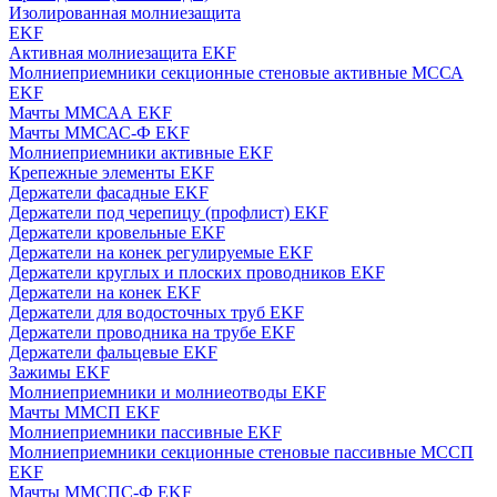
Изолированная молниезащита
EKF
Активная молниезащита EKF
Молниеприемники секционные стеновые активные МССА
EKF
Мачты ММСАА EKF
Мачты ММСАС-Ф EKF
Молниеприемники активные EKF
Крепежные элементы EKF
Держатели фасадные EKF
Держатели под черепицу (профлист) EKF
Держатели кровельные EKF
Держатели на конек регулируемые EKF
Держатели круглых и плоских проводников EKF
Держатели на конек EKF
Держатели для водосточных труб EKF
Держатели проводника на трубе EKF
Держатели фальцевые EKF
Зажимы EKF
Молниеприемники и молниеотводы EKF
Мачты ММСП EKF
Молниеприемники пассивные EKF
Молниеприемники секционные стеновые пассивные МССП
EKF
Мачты ММСПС-Ф EKF