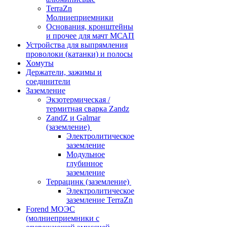
TerraZn
Молниеприемники
Основания, кронштейны
и прочее для мачт МСАП
Устройства для выпрямления
проволоки (катанки) и полосы
Хомуты
Держатели, зажимы и
соединители
Заземление
Экзотермическая /
термитная сварка Zandz
ZandZ и Galmar
(заземление)
Электролитическое
заземление
Модульное
глубинное
заземление
Террацинк (заземление)
Электролитическое
заземление TerraZn
Forend МОЭС
(молниеприемники с