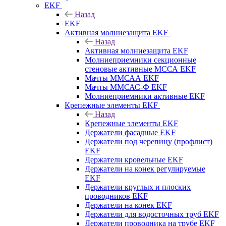
EKF
Назад
EKF
Активная молниезащита EKF
Назад
Активная молниезащита EKF
Молниеприемники секционные
стеновые активные МССА EKF
Мачты ММСАА EKF
Мачты ММСАС-Ф EKF
Молниеприемники активные EKF
Крепежные элементы EKF
Назад
Крепежные элементы EKF
Держатели фасадные EKF
Держатели под черепицу (профлист)
EKF
Держатели кровельные EKF
Держатели на конек регулируемые
EKF
Держатели круглых и плоских
проводников EKF
Держатели на конек EKF
Держатели для водосточных труб EKF
Держатели проводника на трубе EKF