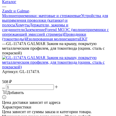
Каталог
—
Zandz и Galmar
Молниеприемники: мачтовые и стержневые
Устройства для
выпрямления проволоки (катанки) и
полосы
Хомуты
Держатели, зажимы и
соединители
Заземление
Forend МОЭС (молниеприемники с
опережающей эмиссией стримера)
Проводники
(токоотводы)
Изолированная молниезащита
EKF
—
GL-11747A GALMAR Зажим на крышу, покрытую
металлическим профилем, для токоотвода (оцинк. сталь с
покраской)
Артикул:
GL-11747A
508
₽
Добавить
Цена доставки зависит от адреса
Характеристики
Цена зависит от суммы заказа и категории товара.