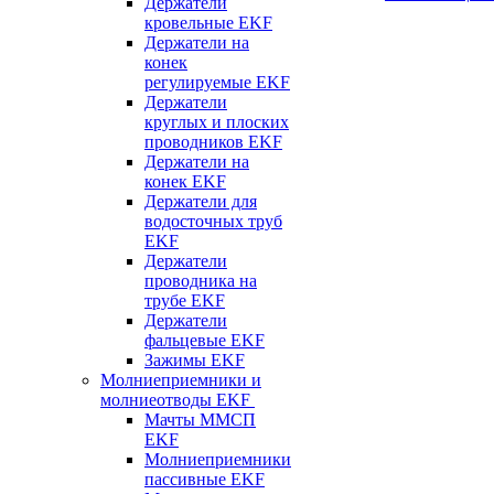
Держатели
кровельные EKF
Держатели на
конек
регулируемые EKF
Держатели
круглых и плоских
проводников EKF
Держатели на
конек EKF
Держатели для
водосточных труб
EKF
Держатели
проводника на
трубе EKF
Держатели
фальцевые EKF
Зажимы EKF
Молниеприемники и
молниеотводы EKF
Мачты ММСП
EKF
Молниеприемники
пассивные EKF