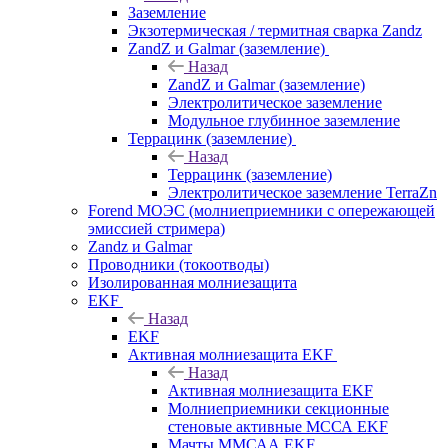
Заземление
Экзотермическая / термитная сварка Zandz
ZandZ и Galmar (заземление)
Назад
ZandZ и Galmar (заземление)
Электролитическое заземление
Модульное глубинное заземление
Террацинк (заземление)
Назад
Террацинк (заземление)
Электролитическое заземление TerraZn
Forend МОЭС (молниеприемники с опережающей
эмиссией стримера)
Zandz и Galmar
Проводники (токоотводы)
Изолированная молниезащита
EKF
Назад
EKF
Активная молниезащита EKF
Назад
Активная молниезащита EKF
Молниеприемники секционные
стеновые активные МССА EKF
Мачты ММСАА EKF