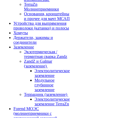
TerraZn
Молниеприемники
Основания, кронштейны
и прочее для мачт МСАП
Устройства для выпрямления
проволоки (катанки) и полосы
Хомуты
Держатели, зажимы и
соединители
Заземление
Экзотермическая /
термитная сварка Zandz
ZandZ и Galmar
(заземление)
Электролитическое
заземление
Модульное
глубинное
заземление
Террацинк (заземление)
Электролитическое
заземление TerraZn
Forend МОЭС
(молниеприемники с