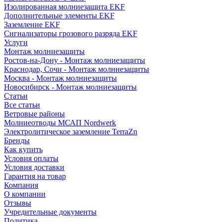
Изолированная молниезащита EKF
Дополнительные элементы EKF
Заземление EKF
Сигнализаторы грозового разряда EKF
Услуги
Монтаж молниезащиты
Ростов-на-Дону - Монтаж молниезащиты
Краснодар, Сочи - Монтаж молниезащиты
Москва - Монтаж молниезащиты
Новосибирск - Монтаж молниезащиты
Статьи
Все статьи
Ветровые районы
Молниеотводы МСАП Nordwerk
Электролитическое заземление TerraZn
Бренды
Как купить
Условия оплаты
Условия доставки
Гарантия на товар
Компания
О компании
Отзывы
Учредительные документы
Политика