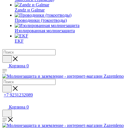
Zandz и Galmar
Проводники (токоотводы)
Изолированная молниезащита
EKF
Корзина
0
+7 9231232089
Корзина
0