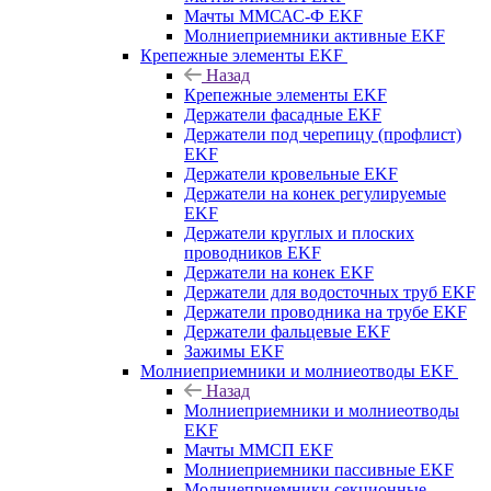
Мачты ММСАС-Ф EKF
Молниеприемники активные EKF
Крепежные элементы EKF
Назад
Крепежные элементы EKF
Держатели фасадные EKF
Держатели под черепицу (профлист)
EKF
Держатели кровельные EKF
Держатели на конек регулируемые
EKF
Держатели круглых и плоских
проводников EKF
Держатели на конек EKF
Держатели для водосточных труб EKF
Держатели проводника на трубе EKF
Держатели фальцевые EKF
Зажимы EKF
Молниеприемники и молниеотводы EKF
Назад
Молниеприемники и молниеотводы
EKF
Мачты ММСП EKF
Молниеприемники пассивные EKF
Молниеприемники секционные