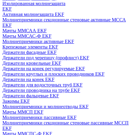
Изолированная молниезащита
EKF
Активная молниезащита EKF
Молниеприемники секционные стеновые активные МССА
EKF
Мачты ММСАА EKF
Мачты ММСАС-Ф EKF
Молниеприемники активные EKF
Крепежные элементы EKF
Держатели фасадные EKF
Держатели под черепицу (профлист) EKF
Держатели кровельные EKF
Держатели на конек регулируемые EKF
Держатели круглых и плоских проводников EKF
Держатели на конек EKF
Держатели для водосточных труб EKF
Держатели проводника на трубе EKF
Держатели фальцевые EKF
Зажимы EKF
Молниеприемники и молниеотводы EKF
Мачты ММСП EKF
Молниеприемники пассивные EKF
Молниеприемники секционные стеновые пассивные МССП
EKF
Мачты ММСПС-Ф EKF