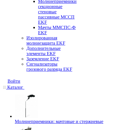
Молниеприемники
секционные
стеновые
пассивные МССП
EKF
Мачты ММСПС-Ф
EKF
Изолированная
молниезащита EKF
Дополнительные
элементы EKF
Заземление EKF
Сигнализаторы
грозового разряда EKF
Войти
Каталог
Молниеприемники: мачтовые и стержневые