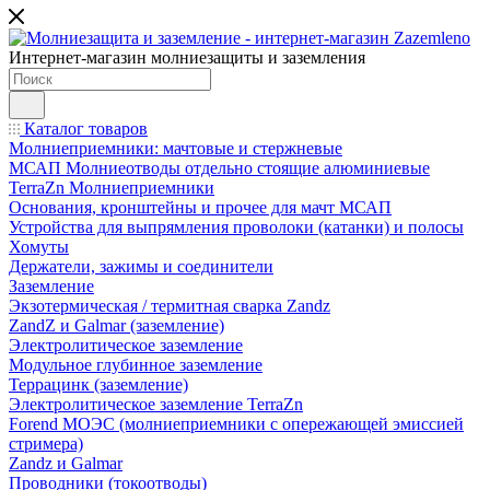
Интернет-магазин молниезащиты и заземления
Каталог товаров
Молниеприемники: мачтовые и стержневые
МСАП Молниеотводы отдельно стоящие алюминиевые
TerraZn Молниеприемники
Основания, кронштейны и прочее для мачт МСАП
Устройства для выпрямления проволоки (катанки) и полосы
Хомуты
Держатели, зажимы и соединители
Заземление
Экзотермическая / термитная сварка Zandz
ZandZ и Galmar (заземление)
Электролитическое заземление
Модульное глубинное заземление
Террацинк (заземление)
Электролитическое заземление TerraZn
Forend МОЭС (молниеприемники с опережающей эмиссией
стримера)
Zandz и Galmar
Проводники (токоотводы)