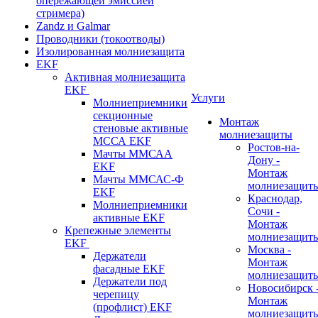
опережающей эмиссией
стримера)
Zandz и Galmar
Проводники (токоотводы)
Изолированная молниезащита
EKF
Активная молниезащита
EKF
Услуги
Молниеприемники
секционные
Монтаж
стеновые активные
молниезащиты
МССА EKF
Ростов-на-
Мачты ММСАА
Дону -
EKF
Монтаж
Мачты ММСАС-Ф
молниезащит
EKF
Краснодар,
Молниеприемники
Сочи -
активные EKF
Монтаж
Крепежные элементы
молниезащит
EKF
Москва -
Держатели
Монтаж
фасадные EKF
молниезащит
Держатели под
Новосибирск 
черепицу
Монтаж
(профлист) EKF
молниезащит