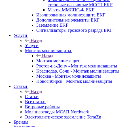
стеновые пассивные МССП EKF
Мачты ММСПС-Ф EKF
Изолированная молниезащита EKF
Дополнительные элементы EKF
Заземление EKF
Сигнализаторы грозового разряда EKF
Услуги
Назад
Услуги
Монтаж молниезащиты
Назад
Монтаж молниезащиты
Ростов-на-Дону - Монтаж молниезащиты
Краснодар, Сочи - Монтаж молниезащиты
Москва - Монтаж молниезащиты
Новосибирск - Монтаж молниезащиты
Статьи
Назад
Статьи
Все статьи
Ветровые районы
Молниеотводы МСАП Nordwerk
Электролитическое заземление TerraZn
Бренды