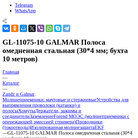
Telegram
WhatsApp
GL-11075-10 GALMAR Полоса
омедненная стальная (30*4 мм; бухта
10 метров)
Главная
—
Каталог
—
Zandz и Galmar
Молниеприемники: мачтовые и стержневые
Устройства для
выпрямления проволоки (катанки) и
полосы
Хомуты
Держатели, зажимы и
соединители
Заземление
Forend МОЭС (молниеприемники с
опережающей эмиссией стримера)
Проводники
(токоотводы)
Изолированная молниезащита
EKF
—
GL-11075-10 GALMAR Полоса омедненная стальная (30*4