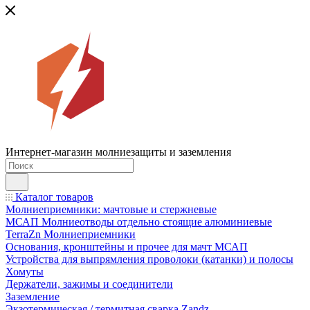
Интернет-магазин молниезащиты и заземления
Каталог товаров
Молниеприемники: мачтовые и стержневые
МСАП Молниеотводы отдельно стоящие алюминиевые
TerraZn Молниеприемники
Основания, кронштейны и прочее для мачт МСАП
Устройства для выпрямления проволоки (катанки) и полосы
Хомуты
Держатели, зажимы и соединители
Заземление
Экзотермическая / термитная сварка Zandz