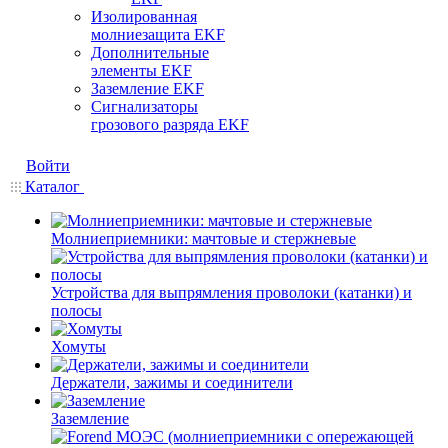
Изолированная
молниезащита EKF
Дополнительные
элементы EKF
Заземление EKF
Сигнализаторы
грозового разряда EKF
Войти
Каталог
Молниеприемники: мачтовые и стержневые
Устройства для выпрямления проволоки (катанки) и
полосы
Хомуты
Держатели, зажимы и соединители
Заземление