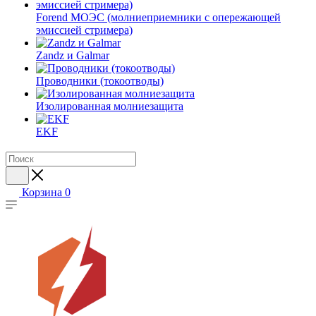
Forend МОЭС (молниеприемники с опережающей
эмиссией стримера)
Zandz и Galmar
Проводники (токоотводы)
Изолированная молниезащита
EKF
Корзина
0