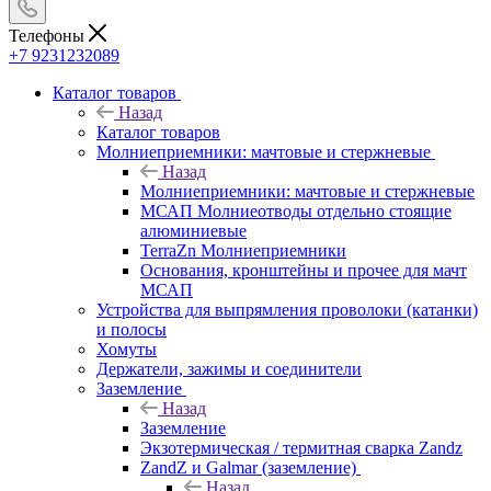
Телефоны
+7 9231232089
Каталог товаров
Назад
Каталог товаров
Молниеприемники: мачтовые и стержневые
Назад
Молниеприемники: мачтовые и стержневые
МСАП Молниеотводы отдельно стоящие
алюминиевые
TerraZn Молниеприемники
Основания, кронштейны и прочее для мачт
МСАП
Устройства для выпрямления проволоки (катанки)
и полосы
Хомуты
Держатели, зажимы и соединители
Заземление
Назад
Заземление
Экзотермическая / термитная сварка Zandz
ZandZ и Galmar (заземление)
Назад