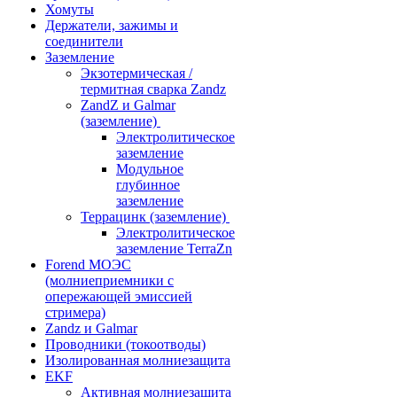
Хомуты
Держатели, зажимы и
соединители
Заземление
Экзотермическая /
термитная сварка Zandz
ZandZ и Galmar
(заземление)
Электролитическое
заземление
Модульное
глубинное
заземление
Террацинк (заземление)
Электролитическое
заземление TerraZn
Forend МОЭС
(молниеприемники с
опережающей эмиссией
стримера)
Zandz и Galmar
Проводники (токоотводы)
Изолированная молниезащита
EKF
Активная молниезащита