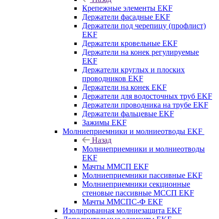
Крепежные элементы EKF
Держатели фасадные EKF
Держатели под черепицу (профлист)
EKF
Держатели кровельные EKF
Держатели на конек регулируемые
EKF
Держатели круглых и плоских
проводников EKF
Держатели на конек EKF
Держатели для водосточных труб EKF
Держатели проводника на трубе EKF
Держатели фальцевые EKF
Зажимы EKF
Молниеприемники и молниеотводы EKF
Назад
Молниеприемники и молниеотводы
EKF
Мачты ММСП EKF
Молниеприемники пассивные EKF
Молниеприемники секционные
стеновые пассивные МССП EKF
Мачты ММСПС-Ф EKF
Изолированная молниезащита EKF