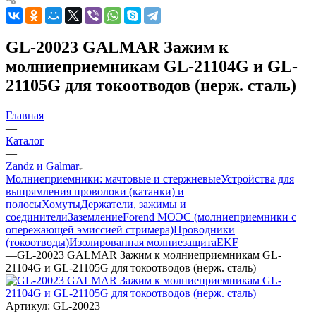
GL-20023 GALMAR Зажим к
молниеприемникам GL-21104G и GL-
21105G для токоотводов (нерж. сталь)
Главная
—
Каталог
—
Zandz и Galmar
Молниеприемники: мачтовые и стержневые
Устройства для
выпрямления проволоки (катанки) и
полосы
Хомуты
Держатели, зажимы и
соединители
Заземление
Forend МОЭС (молниеприемники с
опережающей эмиссией стримера)
Проводники
(токоотводы)
Изолированная молниезащита
EKF
—
GL-20023 GALMAR Зажим к молниеприемникам GL-
21104G и GL-21105G для токоотводов (нерж. сталь)
Артикул:
GL-20023