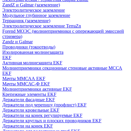
ZandZ и Galmar (заземление)
Электролитическое заземление
Модульное глубинное заземление
Террацинк (заземление)
Электролитическое заземление TerraZn
Forend МОЭС (молниеприемники с опережающей эмиссией
стримера)
Zandz и Galmar
Проводники (токоотводы)
Изолированная молниезащита
EKF
Активная молниезащита EKF
Молниеприемники секционные стеновые активные МССА
EKF
Мачты ММСАА EKF
Мачты ММСАС-Ф EKF
Молниеприемники активные EKF
Крепежные элементы EKF
Держатели фасадные EKF
Держатели под черепицу (профлист) EKF
Держатели кровельные EKF
Держатели на конек регулируемые EKF
Держатели круглых и плоских проводников EKF
Держатели на конек EKF