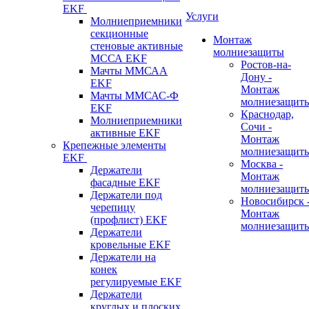
EKF
Услуги
Молниеприемники
секционные
Монтаж
стеновые активные
молниезащиты
МССА EKF
Ростов-на-
Мачты ММСАА
Дону -
EKF
Монтаж
Мачты ММСАС-Ф
молниезащит
EKF
Краснодар,
Молниеприемники
Сочи -
активные EKF
Монтаж
Крепежные элементы
молниезащит
EKF
Москва -
Держатели
Монтаж
фасадные EKF
молниезащит
Держатели под
Новосибирск 
черепицу
Монтаж
(профлист) EKF
молниезащит
Держатели
кровельные EKF
Держатели на
конек
регулируемые EKF
Держатели
круглых и плоских