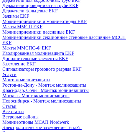
Держатели для водосточных труб EKF
Держатели проводника на трубе EKF
Держатели фальцевые EKF
Зажимы EKF
Молниеприемники и молниеотводы EKF
Мачты ММСП EKF
Молниеприемники пассивные EKF
Молниеприемники секционные стеновые пассивные МССП
EKF
Мачты ММСПС-Ф EKF
Изолированная молниезащита EKF
Дополнительные элементы EKF
Заземление EKF
Сигнализаторы грозового разряда EKF
Услуги
Монтаж молниезащиты
Ростов-на-Дону - Монтаж молниезащиты
Краснодар, Сочи - Монтаж молниезащиты
Москва - Монтаж молниезащиты
Новосибирск - Монтаж молниезащиты
Статьи
Все статьи
Ветровые районы
Молниеотводы МСАП Nordwerk
Электролитическое заземление TerraZn