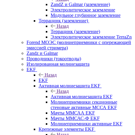
ZandZ и Galmar (заземление)
Электролитическое заземление
Модульное глубинное заземление
Террацинк (заземление)
Назад
Террацинк (заземление)
Электролитическое заземление TerraZn
Forend МОЭС (молниеприемники с опережающей
эмиссией стримера)
Zandz и Galmar
Проводники (токоотводы)
Изолированная молниезащита
EKF
Назад
EKF
Активная молниезащита EKF
Назад
Активная молниезащита EKF
Молниеприемники секционные
стеновые активные МССА EKF
Мачты ММСАА EKF
Мачты ММСАС-Ф EKF
Молниеприемники активные EKF
Крепежные элементы EKF
Назад