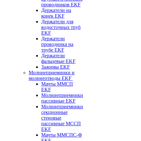
проводников EKF
Держатели на
конек EKF
Держатели для
водосточных труб
EKF
Держатели
проводника на
трубе EKF
Держатели
фальцевые EKF
Зажимы EKF
Молниеприемники и
молниеотводы EKF
Мачты ММСП
EKF
Молниеприемники
пассивные EKF
Молниеприемники
секционные
стеновые
пассивные МССП
EKF
Мачты ММСПС-Ф
EKF