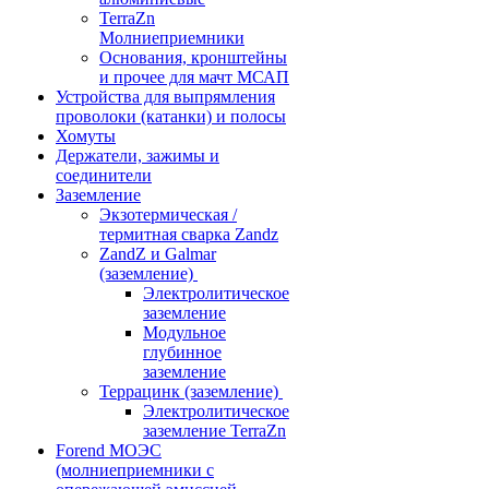
TerraZn
Молниеприемники
Основания, кронштейны
и прочее для мачт МСАП
Устройства для выпрямления
проволоки (катанки) и полосы
Хомуты
Держатели, зажимы и
соединители
Заземление
Экзотермическая /
термитная сварка Zandz
ZandZ и Galmar
(заземление)
Электролитическое
заземление
Модульное
глубинное
заземление
Террацинк (заземление)
Электролитическое
заземление TerraZn
Forend МОЭС
(молниеприемники с