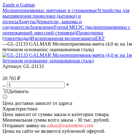
Zandz и Galmar
Молниеприемники: мачтовые и стержневые
Устройства для
выпрямления проволоки (катанки) и
полосы
Хомуты
Держатели, зажимы и
соединители
Заземление
Forend МОЭС (молниеприемники с
опережающей эмиссией стримера)
Проводники
(токоотводы)
Изолированная молниезащита
EKF
—
GL-21133 GALMAR Молниеприемник-мачта (4,0 м; на 1м
бетонном основании; оцинкованная сталь)
Артикул:
GL-21133
20 765
₽
Добавить
Цена доставки зависит от адреса
Характеристики
Цена зависит от суммы заказа и категории товара.
Минимальная сумма всего заказа - 30 тыс. рублей.
Отправьте заявку на
zakaz@zazemleno.com
Цены на сайте не являются публичной офертой.