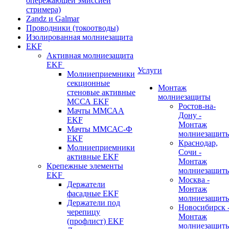
опережающей эмиссией
стримера)
Zandz и Galmar
Проводники (токоотводы)
Изолированная молниезащита
EKF
Активная молниезащита
EKF
Услуги
Молниеприемники
секционные
Монтаж
стеновые активные
молниезащиты
МССА EKF
Ростов-на-
Мачты ММСАА
Дону -
EKF
Монтаж
Мачты ММСАС-Ф
молниезащит
EKF
Краснодар,
Молниеприемники
Сочи -
активные EKF
Монтаж
Крепежные элементы
молниезащит
EKF
Москва -
Держатели
Монтаж
фасадные EKF
молниезащит
Держатели под
Новосибирск 
черепицу
Монтаж
(профлист) EKF
молниезащит