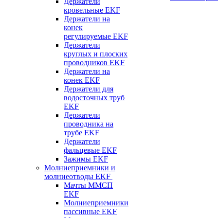
Держатели
кровельные EKF
Держатели на
конек
регулируемые EKF
Держатели
круглых и плоских
проводников EKF
Держатели на
конек EKF
Держатели для
водосточных труб
EKF
Держатели
проводника на
трубе EKF
Держатели
фальцевые EKF
Зажимы EKF
Молниеприемники и
молниеотводы EKF
Мачты ММСП
EKF
Молниеприемники
пассивные EKF