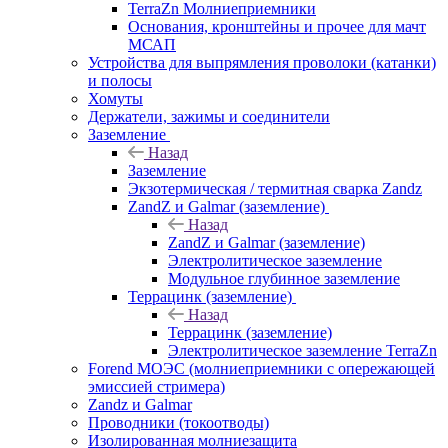
TerraZn Молниеприемники
Основания, кронштейны и прочее для мачт
МСАП
Устройства для выпрямления проволоки (катанки)
и полосы
Хомуты
Держатели, зажимы и соединители
Заземление
Назад
Заземление
Экзотермическая / термитная сварка Zandz
ZandZ и Galmar (заземление)
Назад
ZandZ и Galmar (заземление)
Электролитическое заземление
Модульное глубинное заземление
Террацинк (заземление)
Назад
Террацинк (заземление)
Электролитическое заземление TerraZn
Forend МОЭС (молниеприемники с опережающей
эмиссией стримера)
Zandz и Galmar
Проводники (токоотводы)
Изолированная молниезащита