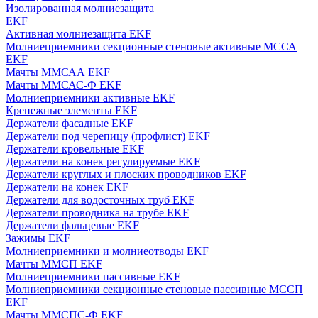
Изолированная молниезащита
EKF
Активная молниезащита EKF
Молниеприемники секционные стеновые активные МССА
EKF
Мачты ММСАА EKF
Мачты ММСАС-Ф EKF
Молниеприемники активные EKF
Крепежные элементы EKF
Держатели фасадные EKF
Держатели под черепицу (профлист) EKF
Держатели кровельные EKF
Держатели на конек регулируемые EKF
Держатели круглых и плоских проводников EKF
Держатели на конек EKF
Держатели для водосточных труб EKF
Держатели проводника на трубе EKF
Держатели фальцевые EKF
Зажимы EKF
Молниеприемники и молниеотводы EKF
Мачты ММСП EKF
Молниеприемники пассивные EKF
Молниеприемники секционные стеновые пассивные МССП
EKF
Мачты ММСПС-Ф EKF