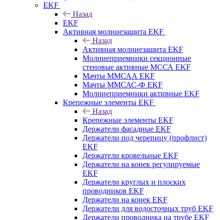
EKF
Назад
EKF
Активная молниезащита EKF
Назад
Активная молниезащита EKF
Молниеприемники секционные
стеновые активные МССА EKF
Мачты ММСАА EKF
Мачты ММСАС-Ф EKF
Молниеприемники активные EKF
Крепежные элементы EKF
Назад
Крепежные элементы EKF
Держатели фасадные EKF
Держатели под черепицу (профлист)
EKF
Держатели кровельные EKF
Держатели на конек регулируемые
EKF
Держатели круглых и плоских
проводников EKF
Держатели на конек EKF
Держатели для водосточных труб EKF
Держатели проводника на трубе EKF