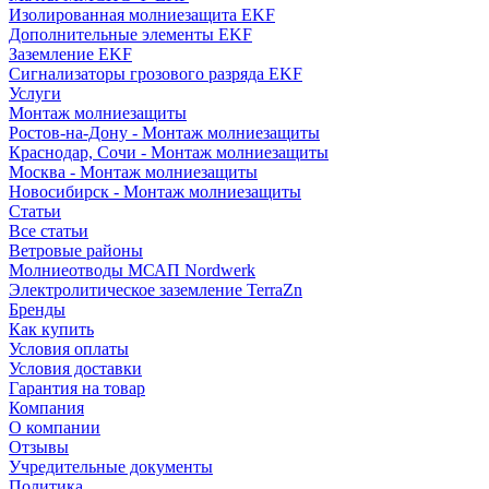
Изолированная молниезащита EKF
Дополнительные элементы EKF
Заземление EKF
Сигнализаторы грозового разряда EKF
Услуги
Монтаж молниезащиты
Ростов-на-Дону - Монтаж молниезащиты
Краснодар, Сочи - Монтаж молниезащиты
Москва - Монтаж молниезащиты
Новосибирск - Монтаж молниезащиты
Статьи
Все статьи
Ветровые районы
Молниеотводы МСАП Nordwerk
Электролитическое заземление TerraZn
Бренды
Как купить
Условия оплаты
Условия доставки
Гарантия на товар
Компания
О компании
Отзывы
Учредительные документы
Политика