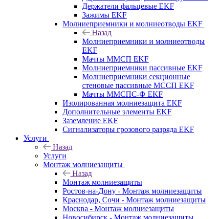
Держатели фальцевые EKF
Зажимы EKF
Молниеприемники и молниеотводы EKF
Назад
Молниеприемники и молниеотводы
EKF
Мачты ММСП EKF
Молниеприемники пассивные EKF
Молниеприемники секционные
стеновые пассивные МССП EKF
Мачты ММСПС-Ф EKF
Изолированная молниезащита EKF
Дополнительные элементы EKF
Заземление EKF
Сигнализаторы грозового разряда EKF
Услуги
Назад
Услуги
Монтаж молниезащиты
Назад
Монтаж молниезащиты
Ростов-на-Дону - Монтаж молниезащиты
Краснодар, Сочи - Монтаж молниезащиты
Москва - Монтаж молниезащиты
Новосибирск - Монтаж молниезащиты