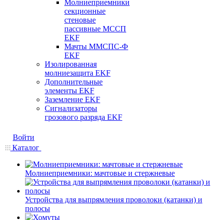
Молниеприемники
секционные
стеновые
пассивные МССП
EKF
Мачты ММСПС-Ф
EKF
Изолированная
молниезащита EKF
Дополнительные
элементы EKF
Заземление EKF
Сигнализаторы
грозового разряда EKF
Войти
Каталог
Молниеприемники: мачтовые и стержневые
Устройства для выпрямления проволоки (катанки) и
полосы