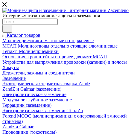
Интернет-магазин молниезащиты и заземления
Каталог товаров
Молниеприемники: мачтовые и стержневые
МСАП Молниеотводы отдельно стоящие алюминиевые
TerraZn Молниеприемники
Основания, кронштейны и прочее для мачт МСАП
Устройства для выпрямления проволоки (катанки) и полосы
Хомуты
Держатели, зажимы и соединители
Заземление
Экзотермическая / термитная сварка Zandz
ZandZ и Galmar (заземление)
Электролитическое заземление
Модульное глубинное заземление
Террацинк (заземление)
Электролитическое заземление TerraZn
Forend МОЭС (молниеприемники с опережающей эмиссией
стримера)
Zandz и Galmar
Проводники (токоотводы)