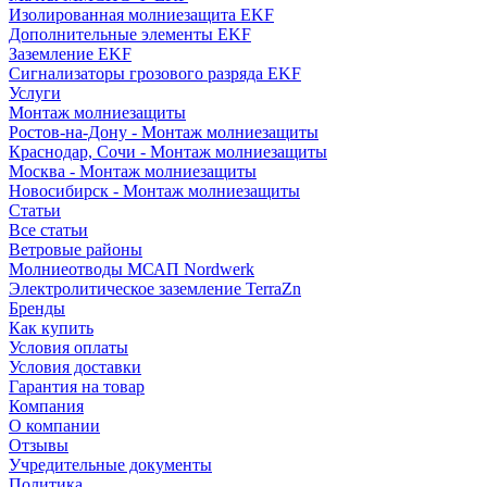
Изолированная молниезащита EKF
Дополнительные элементы EKF
Заземление EKF
Сигнализаторы грозового разряда EKF
Услуги
Монтаж молниезащиты
Ростов-на-Дону - Монтаж молниезащиты
Краснодар, Сочи - Монтаж молниезащиты
Москва - Монтаж молниезащиты
Новосибирск - Монтаж молниезащиты
Статьи
Все статьи
Ветровые районы
Молниеотводы МСАП Nordwerk
Электролитическое заземление TerraZn
Бренды
Как купить
Условия оплаты
Условия доставки
Гарантия на товар
Компания
О компании
Отзывы
Учредительные документы
Политика