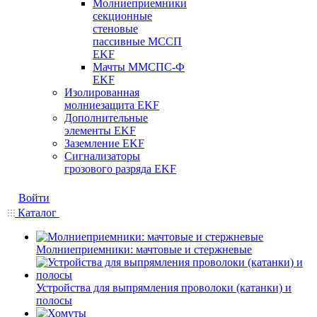
Молниеприемники
секционные
стеновые
пассивные МССП
EKF
Мачты ММСПС-Ф
EKF
Изолированная
молниезащита EKF
Дополнительные
элементы EKF
Заземление EKF
Сигнализаторы
грозового разряда EKF
Войти
Каталог
Молниеприемники: мачтовые и стержневые
Устройства для выпрямления проволоки (катанки) и
полосы