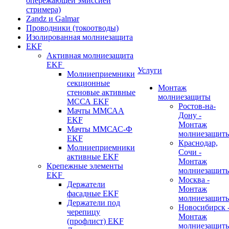
опережающей эмиссией
стримера)
Zandz и Galmar
Проводники (токоотводы)
Изолированная молниезащита
EKF
Активная молниезащита
EKF
Услуги
Молниеприемники
секционные
Монтаж
стеновые активные
молниезащиты
МССА EKF
Ростов-на-
Мачты ММСАА
Дону -
EKF
Монтаж
Мачты ММСАС-Ф
молниезащит
EKF
Краснодар,
Молниеприемники
Сочи -
активные EKF
Монтаж
Крепежные элементы
молниезащит
EKF
Москва -
Держатели
Монтаж
фасадные EKF
молниезащит
Держатели под
Новосибирск 
черепицу
Монтаж
(профлист) EKF
молниезащит