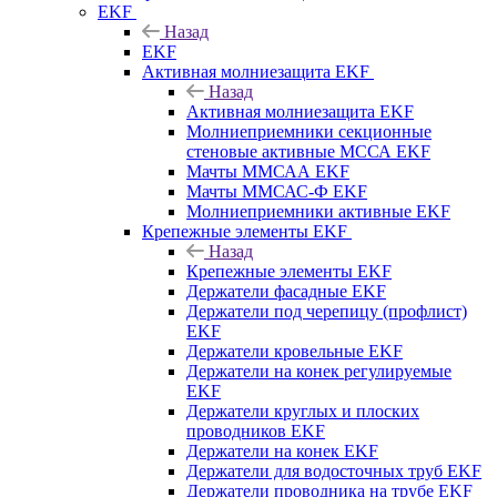
EKF
Назад
EKF
Активная молниезащита EKF
Назад
Активная молниезащита EKF
Молниеприемники секционные
стеновые активные МССА EKF
Мачты ММСАА EKF
Мачты ММСАС-Ф EKF
Молниеприемники активные EKF
Крепежные элементы EKF
Назад
Крепежные элементы EKF
Держатели фасадные EKF
Держатели под черепицу (профлист)
EKF
Держатели кровельные EKF
Держатели на конек регулируемые
EKF
Держатели круглых и плоских
проводников EKF
Держатели на конек EKF
Держатели для водосточных труб EKF
Держатели проводника на трубе EKF