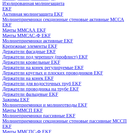
Изолированная молниезащита
EKF
Активная молниезащита EKF
Молниеприемники секционные стеновые активные МССА
EKF
Мачты ММСАА EKF
Мачты ММСАС-Ф EKF
Молниеприемники активные EKF
Крепежные элементы EKF
Держатели фасадные EKF
Держатели под черепицу (профлист) EKF
Держатели кровельные EKF
Держатели на конек регулируемые EKF
Держатели круглых и плоских проводников EKF
Держатели на конек EKF
Держатели для водосточных труб EKF
Держатели проводника на трубе EKF
Держатели фальцевые EKF
Зажимы EKF
Молниеприемники и молниеотводы EKF
Мачты ММСП EKF
Молниеприемники пассивные EKF
Молниеприемники секционные стеновые пассивные МССП
EKF
Мачты ММСПС-Ф EKF