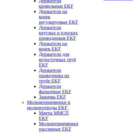
Держатели
кровельные EKF
Держатели на
конек
регулируемые EKF
Держатели
круглых и плоских
проводников EKF
Держатели на
конек EKF
Держатели для
водосточных труб
EKF
Держатели
проводника на
трубе EKF
Держатели
фальцевые EKF
Зажимы EKF
Молниеприемники и
молниеотводы EKF
Мачты ММСП
EKF
Молниеприемники
пассивные EKF