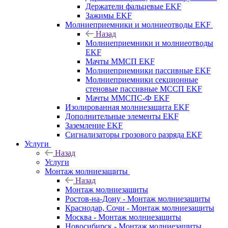
Держатели фальцевые EKF
Зажимы EKF
Молниеприемники и молниеотводы EKF
Назад
Молниеприемники и молниеотводы
EKF
Мачты ММСП EKF
Молниеприемники пассивные EKF
Молниеприемники секционные
стеновые пассивные МССП EKF
Мачты ММСПС-Ф EKF
Изолированная молниезащита EKF
Дополнительные элементы EKF
Заземление EKF
Сигнализаторы грозового разряда EKF
Услуги
Назад
Услуги
Монтаж молниезащиты
Назад
Монтаж молниезащиты
Ростов-на-Дону - Монтаж молниезащиты
Краснодар, Сочи - Монтаж молниезащиты
Москва - Монтаж молниезащиты
Новосибирск - Монтаж молниезащиты