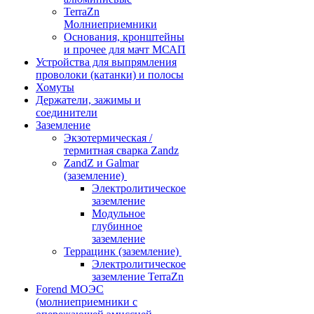
TerraZn
Молниеприемники
Основания, кронштейны
и прочее для мачт МСАП
Устройства для выпрямления
проволоки (катанки) и полосы
Хомуты
Держатели, зажимы и
соединители
Заземление
Экзотермическая /
термитная сварка Zandz
ZandZ и Galmar
(заземление)
Электролитическое
заземление
Модульное
глубинное
заземление
Террацинк (заземление)
Электролитическое
заземление TerraZn
Forend МОЭС
(молниеприемники с