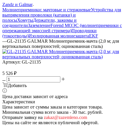
Zandz и Galmar
Молниеприемники: мачтовые и стержневые
Устройства для
выпрямления проволоки (катанки) и
полосы
Хомуты
Держатели, зажимы и
соединители
Заземление
Forend МОЭС (молниеприемники с
опережающей эмиссией стримера)
Проводники
(токоотводы)
Изолированная молниезащита
EKF
—
GL-21135 GALMAR Молниеприемник-мачта (2,0 м; для
вертикальных поверхностей; оцинкованная сталь)
Артикул:
GL-21135
5 526
₽
Добавить
Цена доставки зависит от адреса
Характеристики
Цена зависит от суммы заказа и категории товара.
Минимальная сумма всего заказа - 30 тыс. рублей.
Отправьте заявку на
zakaz@zazemleno.com
Цены на сайте не являются публичной офертой.