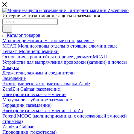
Интернет-магазин молниезащиты и заземления
Каталог товаров
Молниеприемники: мачтовые и стержневые
МСАП Молниеотводы отдельно стоящие алюминиевые
TerraZn Молниеприемники
Основания, кронштейны и прочее для мачт МСАП
Устройства для выпрямления проволоки (катанки) и полосы
Хомуты
Держатели, зажимы и соединители
Заземление
Экзотермическая / термитная сварка Zandz
ZandZ и Galmar (заземление)
Электролитическое заземление
Модульное глубинное заземление
Террацинк (заземление)
Электролитическое заземление TerraZn
Forend МОЭС (молниеприемники с опережающей эмиссией
стримера)
Zandz и Galmar
Проводники (токоотводы)