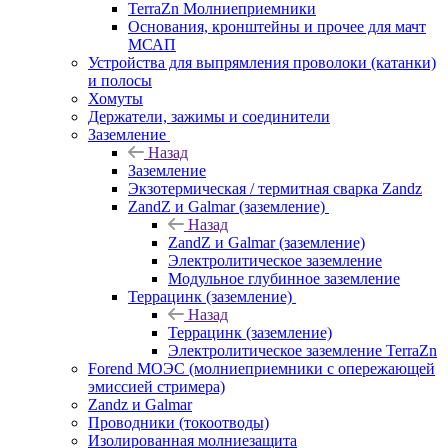
TerraZn Молниеприемники
Основания, кронштейны и прочее для мачт
МСАП
Устройства для выпрямления проволоки (катанки)
и полосы
Хомуты
Держатели, зажимы и соединители
Заземление
Назад
Заземление
Экзотермическая / термитная сварка Zandz
ZandZ и Galmar (заземление)
Назад
ZandZ и Galmar (заземление)
Электролитическое заземление
Модульное глубинное заземление
Террацинк (заземление)
Назад
Террацинк (заземление)
Электролитическое заземление TerraZn
Forend МОЭС (молниеприемники с опережающей
эмиссией стримера)
Zandz и Galmar
Проводники (токоотводы)
Изолированная молниезащита