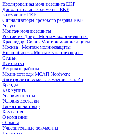
Изолированная молниезащита EKF
Дополнительные элементы EKF
Заземление EKF
Сигнализаторы грозового разряда EKF
Услуги
Монтаж молниезащиты
Ростов-на-Дону - Монтаж молниезащиты
Краснодар, Сочи - Монтаж молниезащиты
Москва - Монтаж молниезащиты
Новосибирск - Монтаж молниезащиты
Статьи
Все статьи
Ветровые районы
Молниеотводы МСАП Nordwerk
Электролитическое заземление TerraZn
Бренды
Как купить
Условия оплаты
Условия доставки
Гарантия на товар
Компания
О компании
Отзывы
Учредительные документы
Политика