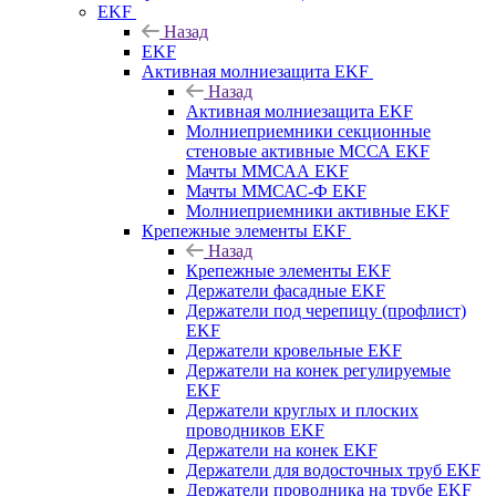
EKF
Назад
EKF
Активная молниезащита EKF
Назад
Активная молниезащита EKF
Молниеприемники секционные
стеновые активные МССА EKF
Мачты ММСАА EKF
Мачты ММСАС-Ф EKF
Молниеприемники активные EKF
Крепежные элементы EKF
Назад
Крепежные элементы EKF
Держатели фасадные EKF
Держатели под черепицу (профлист)
EKF
Держатели кровельные EKF
Держатели на конек регулируемые
EKF
Держатели круглых и плоских
проводников EKF
Держатели на конек EKF
Держатели для водосточных труб EKF
Держатели проводника на трубе EKF