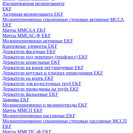
Изолированная молниезащита
EKF
Активная молниезащита EKF
Молниеприемники секционные стеновые активные МССА
EKF
Мачты ММСАА EKF
Мачты ММСАС-Ф EKF
Молниеприемники активные EKF
Крепежные элементы EKF
Держатели фасадные EKF
Держатели под черепицу (профлист) EKF
Держатели кровельные EKF
Держатели на конек регулируемые EKF
Держатели круглых и плоских проводников EKF
Держатели на конек EKF
Держатели для водосточных труб EKF
Держатели проводника на трубе EKF
Держатели фальцевые EKF
Зажимы EKF
Молниеприемники и молниеотводы EKF
Мачты ММСП EKF
Молниеприемники пассивные EKF
Молниеприемники секционные стеновые пассивные МССП
EKF
Мачты ММСПС-Ф EKF