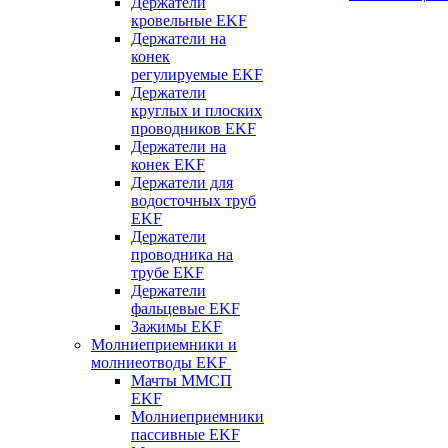
Держатели
кровельные EKF
Держатели на
конек
регулируемые EKF
Держатели
круглых и плоских
проводников EKF
Держатели на
конек EKF
Держатели для
водосточных труб
EKF
Держатели
проводника на
трубе EKF
Держатели
фальцевые EKF
Зажимы EKF
Молниеприемники и
молниеотводы EKF
Мачты ММСП
EKF
Молниеприемники
пассивные EKF