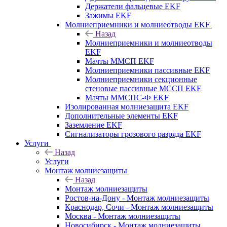
Держатели фальцевые EKF
Зажимы EKF
Молниеприемники и молниеотводы EKF
Назад
Молниеприемники и молниеотводы
EKF
Мачты ММСП EKF
Молниеприемники пассивные EKF
Молниеприемники секционные
стеновые пассивные МССП EKF
Мачты ММСПС-Ф EKF
Изолированная молниезащита EKF
Дополнительные элементы EKF
Заземление EKF
Сигнализаторы грозового разряда EKF
Услуги
Назад
Услуги
Монтаж молниезащиты
Назад
Монтаж молниезащиты
Ростов-на-Дону - Монтаж молниезащиты
Краснодар, Сочи - Монтаж молниезащиты
Москва - Монтаж молниезащиты
Новосибирск - Монтаж молниезащиты