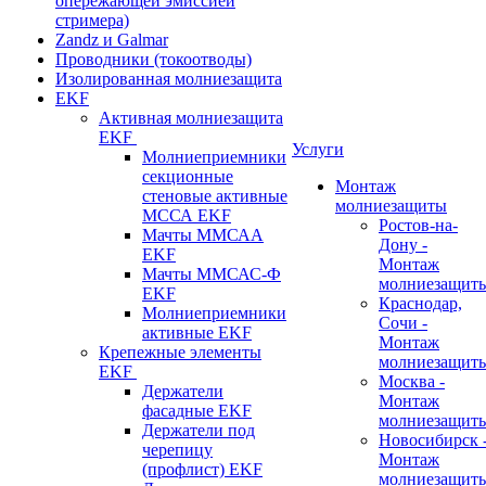
опережающей эмиссией
стримера)
Zandz и Galmar
Проводники (токоотводы)
Изолированная молниезащита
EKF
Активная молниезащита
EKF
Услуги
Молниеприемники
секционные
Монтаж
стеновые активные
молниезащиты
МССА EKF
Ростов-на-
Мачты ММСАА
Дону -
EKF
Монтаж
Мачты ММСАС-Ф
молниезащит
EKF
Краснодар,
Молниеприемники
Сочи -
активные EKF
Монтаж
Крепежные элементы
молниезащит
EKF
Москва -
Держатели
Монтаж
фасадные EKF
молниезащит
Держатели под
Новосибирск 
черепицу
Монтаж
(профлист) EKF
молниезащит