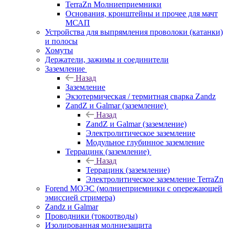
TerraZn Молниеприемники
Основания, кронштейны и прочее для мачт
МСАП
Устройства для выпрямления проволоки (катанки)
и полосы
Хомуты
Держатели, зажимы и соединители
Заземление
Назад
Заземление
Экзотермическая / термитная сварка Zandz
ZandZ и Galmar (заземление)
Назад
ZandZ и Galmar (заземление)
Электролитическое заземление
Модульное глубинное заземление
Террацинк (заземление)
Назад
Террацинк (заземление)
Электролитическое заземление TerraZn
Forend МОЭС (молниеприемники с опережающей
эмиссией стримера)
Zandz и Galmar
Проводники (токоотводы)
Изолированная молниезащита