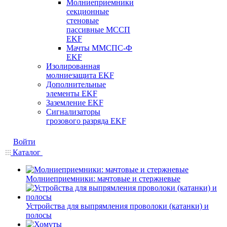
Молниеприемники
секционные
стеновые
пассивные МССП
EKF
Мачты ММСПС-Ф
EKF
Изолированная
молниезащита EKF
Дополнительные
элементы EKF
Заземление EKF
Сигнализаторы
грозового разряда EKF
Войти
Каталог
Молниеприемники: мачтовые и стержневые
Устройства для выпрямления проволоки (катанки) и
полосы