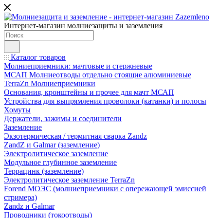
Интернет-магазин молниезащиты и заземления
Каталог товаров
Молниеприемники: мачтовые и стержневые
МСАП Молниеотводы отдельно стоящие алюминиевые
TerraZn Молниеприемники
Основания, кронштейны и прочее для мачт МСАП
Устройства для выпрямления проволоки (катанки) и полосы
Хомуты
Держатели, зажимы и соединители
Заземление
Экзотермическая / термитная сварка Zandz
ZandZ и Galmar (заземление)
Электролитическое заземление
Модульное глубинное заземление
Террацинк (заземление)
Электролитическое заземление TerraZn
Forend МОЭС (молниеприемники с опережающей эмиссией
стримера)
Zandz и Galmar
Проводники (токоотводы)