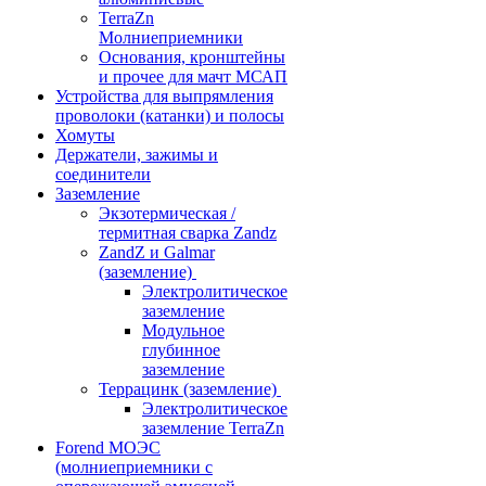
TerraZn
Молниеприемники
Основания, кронштейны
и прочее для мачт МСАП
Устройства для выпрямления
проволоки (катанки) и полосы
Хомуты
Держатели, зажимы и
соединители
Заземление
Экзотермическая /
термитная сварка Zandz
ZandZ и Galmar
(заземление)
Электролитическое
заземление
Модульное
глубинное
заземление
Террацинк (заземление)
Электролитическое
заземление TerraZn
Forend МОЭС
(молниеприемники с