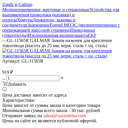
Zandz и Galmar
Молниеприемники: мачтовые и стержневые
Устройства для
выпрямления проволоки (катанки) и
полосы
Хомуты
Держатели, зажимы и
соединители
Заземление
Forend МОЭС (молниеприемники с
опережающей эмиссией стримера)
Проводники
(токоотводы)
Изолированная молниезащита
EKF
—
GL-11565R GALMAR Зажим на конек для крепления
токоотвода (высота до 25 мм; нерж. сталь + оц. сталь)
Артикул:
GL-11565R
919
₽
Добавить
Цена доставки зависит от адреса
Характеристики
Цена зависит от суммы заказа и категории товара.
Минимальная сумма всего заказа - 30 тыс. рублей.
Отправьте заявку на
zakaz@zazemleno.com
Цены на сайте не являются публичной офертой.