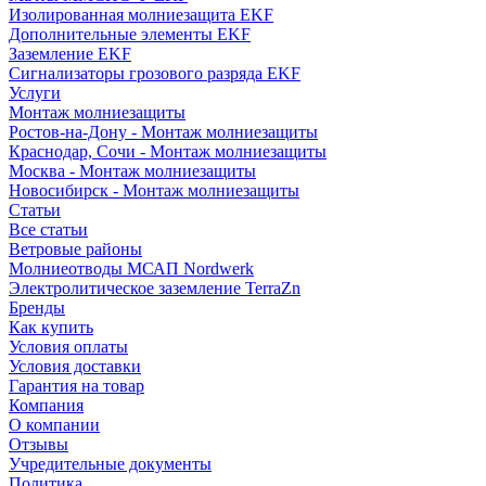
Изолированная молниезащита EKF
Дополнительные элементы EKF
Заземление EKF
Сигнализаторы грозового разряда EKF
Услуги
Монтаж молниезащиты
Ростов-на-Дону - Монтаж молниезащиты
Краснодар, Сочи - Монтаж молниезащиты
Москва - Монтаж молниезащиты
Новосибирск - Монтаж молниезащиты
Статьи
Все статьи
Ветровые районы
Молниеотводы МСАП Nordwerk
Электролитическое заземление TerraZn
Бренды
Как купить
Условия оплаты
Условия доставки
Гарантия на товар
Компания
О компании
Отзывы
Учредительные документы
Политика