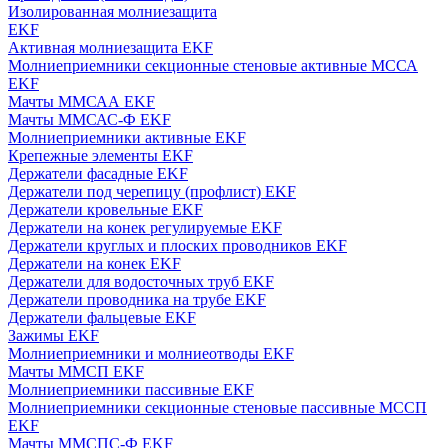
Изолированная молниезащита
EKF
Активная молниезащита EKF
Молниеприемники секционные стеновые активные МССА
EKF
Мачты ММСАА EKF
Мачты ММСАС-Ф EKF
Молниеприемники активные EKF
Крепежные элементы EKF
Держатели фасадные EKF
Держатели под черепицу (профлист) EKF
Держатели кровельные EKF
Держатели на конек регулируемые EKF
Держатели круглых и плоских проводников EKF
Держатели на конек EKF
Держатели для водосточных труб EKF
Держатели проводника на трубе EKF
Держатели фальцевые EKF
Зажимы EKF
Молниеприемники и молниеотводы EKF
Мачты ММСП EKF
Молниеприемники пассивные EKF
Молниеприемники секционные стеновые пассивные МССП
EKF
Мачты ММСПС-Ф EKF