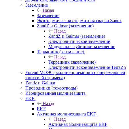
Заземление
Назад
Заземление
Экзотермическая / термитная сварка Zandz
ZandZ и Galmar (заземление)
Назад
ZandZ и Galmar (заземление)
Электролитическое заземление
Модульное глубинное заземление
Террацинк (заземление)
Назад
Террацинк (заземление)
Электролитическое заземление TerraZn
Forend МОЭС (молниеприемники с опережающей
эмиссией стримера)
Zandz и Galmar
Проводники (токоотводы)
Изолированная молниезащита
EKF
Назад
EKF
Активная молниезащита EKF
Назад
Активная молниезащита EKF