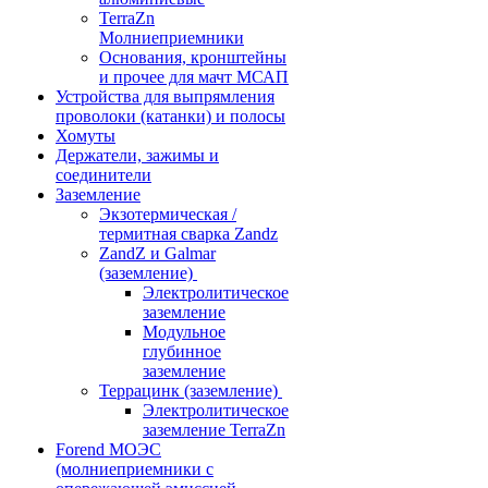
TerraZn
Молниеприемники
Основания, кронштейны
и прочее для мачт МСАП
Устройства для выпрямления
проволоки (катанки) и полосы
Хомуты
Держатели, зажимы и
соединители
Заземление
Экзотермическая /
термитная сварка Zandz
ZandZ и Galmar
(заземление)
Электролитическое
заземление
Модульное
глубинное
заземление
Террацинк (заземление)
Электролитическое
заземление TerraZn
Forend МОЭС
(молниеприемники с