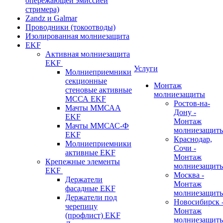
опережающей эмиссией
стримера)
Zandz и Galmar
Проводники (токоотводы)
Изолированная молниезащита
EKF
Активная молниезащита
EKF
Услуги
Молниеприемники
секционные
Монтаж
стеновые активные
молниезащиты
МССА EKF
Ростов-на-
Мачты ММСАА
Дону -
EKF
Монтаж
Мачты ММСАС-Ф
молниезащит
EKF
Краснодар,
Молниеприемники
Сочи -
активные EKF
Монтаж
Крепежные элементы
молниезащит
EKF
Москва -
Держатели
Монтаж
фасадные EKF
молниезащит
Держатели под
Новосибирск 
черепицу
Монтаж
(профлист) EKF
молниезащит