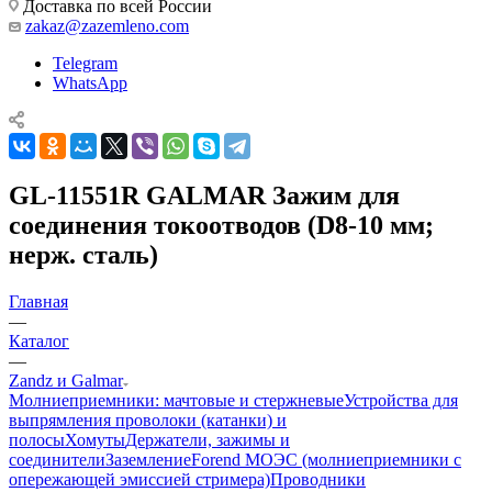
Доставка по всей России
zakaz@zazemleno.com
Telegram
WhatsApp
GL-11551R GALMAR Зажим для
соединения токоотводов (D8-10 мм;
нерж. сталь)
Главная
—
Каталог
—
Zandz и Galmar
Молниеприемники: мачтовые и стержневые
Устройства для
выпрямления проволоки (катанки) и
полосы
Хомуты
Держатели, зажимы и
соединители
Заземление
Forend МОЭС (молниеприемники с
опережающей эмиссией стримера)
Проводники