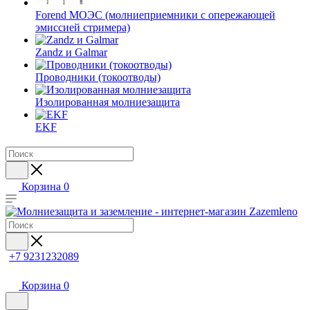
Forend МОЭС (молниеприемники с опережающей
эмиссией стримера)
Zandz и Galmar
Проводники (токоотводы)
Изолированная молниезащита
EKF
Корзина
0
+7 9231232089
Корзина
0