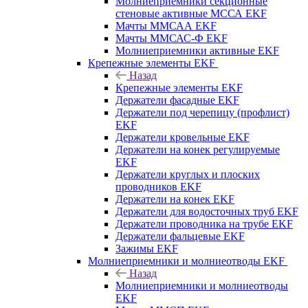
Молниеприемники секционные
стеновые активные МССА EKF
Мачты ММСАА EKF
Мачты ММСАС-Ф EKF
Молниеприемники активные EKF
Крепежные элементы EKF
Назад
Крепежные элементы EKF
Держатели фасадные EKF
Держатели под черепицу (профлист)
EKF
Держатели кровельные EKF
Держатели на конек регулируемые
EKF
Держатели круглых и плоских
проводников EKF
Держатели на конек EKF
Держатели для водосточных труб EKF
Держатели проводника на трубе EKF
Держатели фальцевые EKF
Зажимы EKF
Молниеприемники и молниеотводы EKF
Назад
Молниеприемники и молниеотводы
EKF