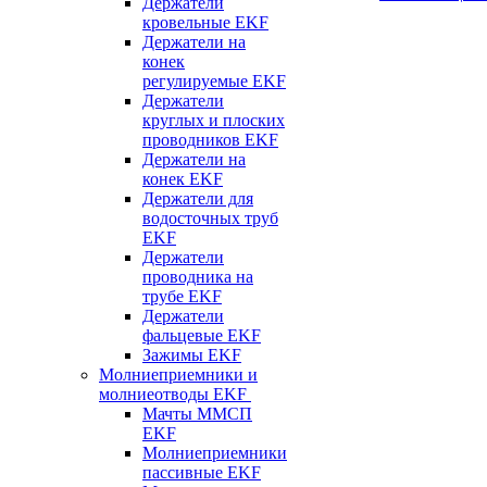
Держатели
кровельные EKF
Держатели на
конек
регулируемые EKF
Держатели
круглых и плоских
проводников EKF
Держатели на
конек EKF
Держатели для
водосточных труб
EKF
Держатели
проводника на
трубе EKF
Держатели
фальцевые EKF
Зажимы EKF
Молниеприемники и
молниеотводы EKF
Мачты ММСП
EKF
Молниеприемники
пассивные EKF