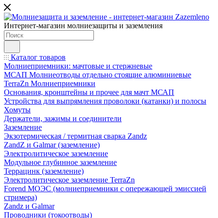
Интернет-магазин молниезащиты и заземления
Каталог товаров
Молниеприемники: мачтовые и стержневые
МСАП Молниеотводы отдельно стоящие алюминиевые
TerraZn Молниеприемники
Основания, кронштейны и прочее для мачт МСАП
Устройства для выпрямления проволоки (катанки) и полосы
Хомуты
Держатели, зажимы и соединители
Заземление
Экзотермическая / термитная сварка Zandz
ZandZ и Galmar (заземление)
Электролитическое заземление
Модульное глубинное заземление
Террацинк (заземление)
Электролитическое заземление TerraZn
Forend МОЭС (молниеприемники с опережающей эмиссией
стримера)
Zandz и Galmar
Проводники (токоотводы)