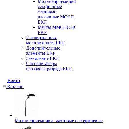
Молниеприемники
секционные
стеновые
пассивные МССП
EKF
Мачты ММСПС-Ф
EKF
Изолированная
молниезащита EKF
Дополнительные
элементы EKF
Заземление EKF
Сигнализаторы
грозового разряда EKF
Войти
Каталог
Молниеприемники: мачтовые и стержневые