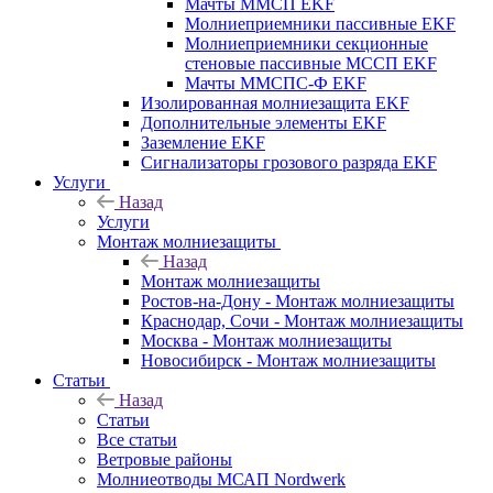
Мачты ММСП EKF
Молниеприемники пассивные EKF
Молниеприемники секционные
стеновые пассивные МССП EKF
Мачты ММСПС-Ф EKF
Изолированная молниезащита EKF
Дополнительные элементы EKF
Заземление EKF
Сигнализаторы грозового разряда EKF
Услуги
Назад
Услуги
Монтаж молниезащиты
Назад
Монтаж молниезащиты
Ростов-на-Дону - Монтаж молниезащиты
Краснодар, Сочи - Монтаж молниезащиты
Москва - Монтаж молниезащиты
Новосибирск - Монтаж молниезащиты
Статьи
Назад
Статьи
Все статьи
Ветровые районы
Молниеотводы МСАП Nordwerk