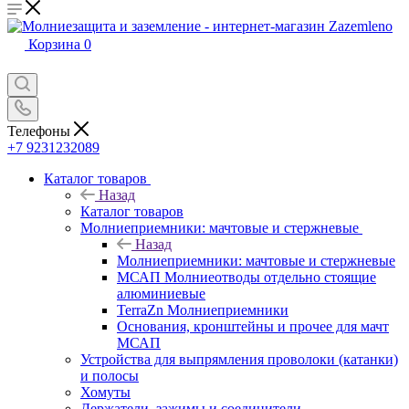
Корзина
0
Телефоны
+7 9231232089
Каталог товаров
Назад
Каталог товаров
Молниеприемники: мачтовые и стержневые
Назад
Молниеприемники: мачтовые и стержневые
МСАП Молниеотводы отдельно стоящие
алюминиевые
TerraZn Молниеприемники
Основания, кронштейны и прочее для мачт
МСАП
Устройства для выпрямления проволоки (катанки)
и полосы
Хомуты
Держатели, зажимы и соединители