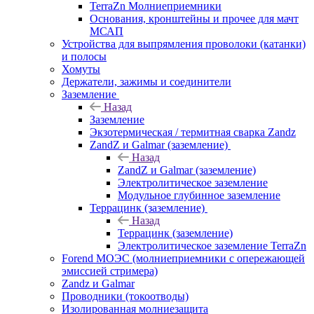
TerraZn Молниеприемники
Основания, кронштейны и прочее для мачт
МСАП
Устройства для выпрямления проволоки (катанки)
и полосы
Хомуты
Держатели, зажимы и соединители
Заземление
Назад
Заземление
Экзотермическая / термитная сварка Zandz
ZandZ и Galmar (заземление)
Назад
ZandZ и Galmar (заземление)
Электролитическое заземление
Модульное глубинное заземление
Террацинк (заземление)
Назад
Террацинк (заземление)
Электролитическое заземление TerraZn
Forend МОЭС (молниеприемники с опережающей
эмиссией стримера)
Zandz и Galmar
Проводники (токоотводы)
Изолированная молниезащита