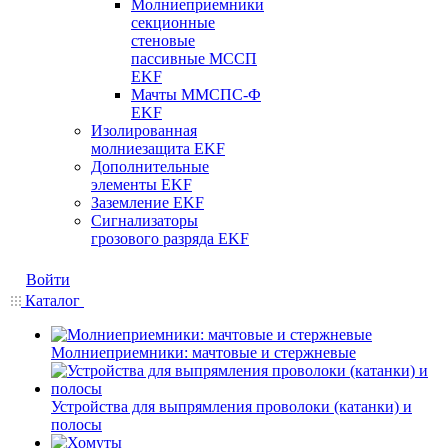
Молниеприемники
секционные
стеновые
пассивные МССП
EKF
Мачты ММСПС-Ф
EKF
Изолированная
молниезащита EKF
Дополнительные
элементы EKF
Заземление EKF
Сигнализаторы
грозового разряда EKF
Войти
Каталог
Молниеприемники: мачтовые и стержневые
Устройства для выпрямления проволоки (катанки) и
полосы