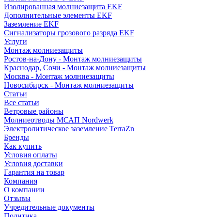
Изолированная молниезащита EKF
Дополнительные элементы EKF
Заземление EKF
Сигнализаторы грозового разряда EKF
Услуги
Монтаж молниезащиты
Ростов-на-Дону - Монтаж молниезащиты
Краснодар, Сочи - Монтаж молниезащиты
Москва - Монтаж молниезащиты
Новосибирск - Монтаж молниезащиты
Статьи
Все статьи
Ветровые районы
Молниеотводы МСАП Nordwerk
Электролитическое заземление TerraZn
Бренды
Как купить
Условия оплаты
Условия доставки
Гарантия на товар
Компания
О компании
Отзывы
Учредительные документы
Политика