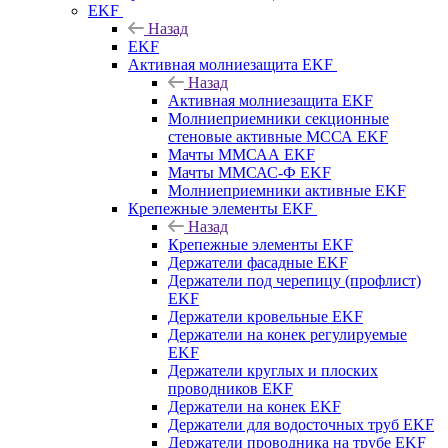
EKF
Назад
EKF
Активная молниезащита EKF
Назад
Активная молниезащита EKF
Молниеприемники секционные
стеновые активные МССА EKF
Мачты ММСАА EKF
Мачты ММСАС-Ф EKF
Молниеприемники активные EKF
Крепежные элементы EKF
Назад
Крепежные элементы EKF
Держатели фасадные EKF
Держатели под черепицу (профлист)
EKF
Держатели кровельные EKF
Держатели на конек регулируемые
EKF
Держатели круглых и плоских
проводников EKF
Держатели на конек EKF
Держатели для водосточных труб EKF
Держатели проводника на трубе EKF