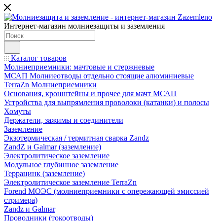
Интернет-магазин молниезащиты и заземления
Каталог товаров
Молниеприемники: мачтовые и стержневые
МСАП Молниеотводы отдельно стоящие алюминиевые
TerraZn Молниеприемники
Основания, кронштейны и прочее для мачт МСАП
Устройства для выпрямления проволоки (катанки) и полосы
Хомуты
Держатели, зажимы и соединители
Заземление
Экзотермическая / термитная сварка Zandz
ZandZ и Galmar (заземление)
Электролитическое заземление
Модульное глубинное заземление
Террацинк (заземление)
Электролитическое заземление TerraZn
Forend МОЭС (молниеприемники с опережающей эмиссией
стримера)
Zandz и Galmar
Проводники (токоотводы)