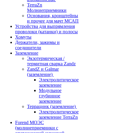
TerraZn
Молниеприемники
Основания, кронштейны
и прочее для мачт МСАП
Устройства для выпрямления
проволоки (катанки) и полосы
Хомуты
Держатели, зажимы и
соединители
Заземление
Экзотермическая /
термитная сварка Zandz
ZandZ и Galmar
(заземление)
Электролитическое
заземление
Модульное
глубинное
заземление
Террацинк (заземление)
Электролитическое
заземление TerraZn
Forend МОЭС
(молниеприемники с