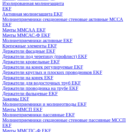
Изолированная молниезащита
EKF
Активная молниезащита EKF
Молниеприемники секционные стеновые активные МССА
EKF
Мачты ММСАА EKF
Мачты ММСАС-Ф EKF
Молниеприемники активные EKF
Крепежные элементы EKF
Держатели фасадные EKF
Держатели под черепицу (профлист) EKF
Держатели кровельные EKF
Держатели на конек регулируемые EKF
Держатели круглых и плоских проводников EKF
Держатели на конек EKF
Держатели для водосточных труб EKF
Держатели проводника на трубе EKF
Держатели фальцевые EKF
Зажимы EKF
Молниеприемники и молниеотводы EKF
Мачты ММСП EKF
Молниеприемники пассивные EKF
Молниеприемники секционные стеновые пассивные МССП
EKF
Мачты ММСПС-Ф EKF