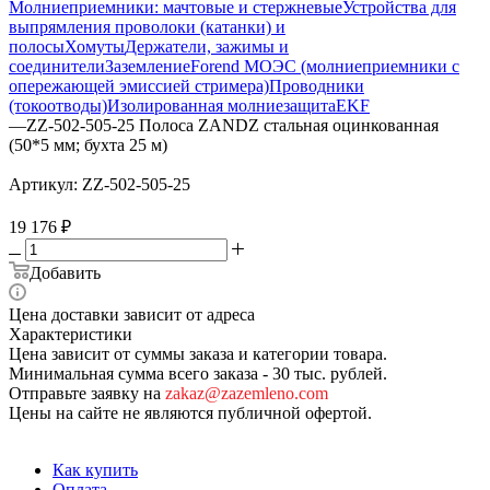
Молниеприемники: мачтовые и стержневые
Устройства для
выпрямления проволоки (катанки) и
полосы
Хомуты
Держатели, зажимы и
соединители
Заземление
Forend МОЭС (молниеприемники с
опережающей эмиссией стримера)
Проводники
(токоотводы)
Изолированная молниезащита
EKF
—
ZZ-502-505-25 Полоса ZANDZ стальная оцинкованная
(50*5 мм; бухта 25 м)
Артикул:
ZZ-502-505-25
19 176
₽
Добавить
Цена доставки зависит от адреса
Характеристики
Цена зависит от суммы заказа и категории товара.
Минимальная сумма всего заказа - 30 тыс. рублей.
Отправьте заявку на
zakaz@zazemleno.com
Цены на сайте не являются публичной офертой.
Как купить
Оплата