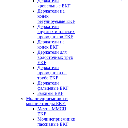
Держатели
кровельные EKF
Держатели на
конек
регулируемые EKF
Держатели
круглых и плоских
проводников EKF
Держатели на
конек EKF
Держатели для
водосточных труб
EKF
Держатели
проводника на
трубе EKF
Держатели
фальцевые EKF
Зажимы EKF
Молниеприемники и
молниеотводы EKF
Мачты ММСП
EKF
Молниеприемники
пассивные EKF