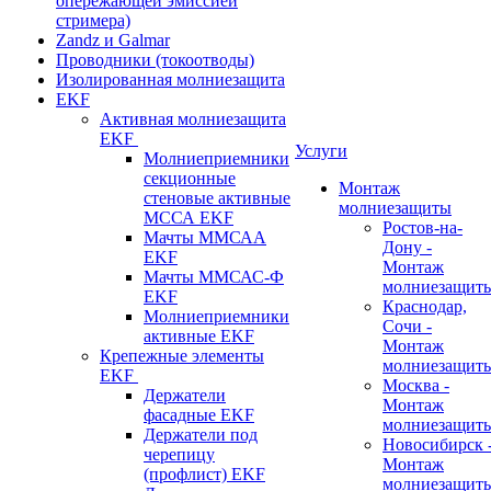
опережающей эмиссией
стримера)
Zandz и Galmar
Проводники (токоотводы)
Изолированная молниезащита
EKF
Активная молниезащита
EKF
Услуги
Молниеприемники
секционные
Монтаж
стеновые активные
молниезащиты
МССА EKF
Ростов-на-
Мачты ММСАА
Дону -
EKF
Монтаж
Мачты ММСАС-Ф
молниезащит
EKF
Краснодар,
Молниеприемники
Сочи -
активные EKF
Монтаж
Крепежные элементы
молниезащит
EKF
Москва -
Держатели
Монтаж
фасадные EKF
молниезащит
Держатели под
Новосибирск 
черепицу
Монтаж
(профлист) EKF
молниезащит