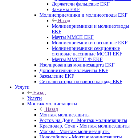
Держатели фальцевые EKF
Зажимы EKF
Молниеприемники и молниеотводы EKF
Назад
Молниеприемники и молниеотводы
EKF
Мачты ММСП EKF
Молниеприемники пассивные EKF
Молниеприемники секционные
стеновые пассивные МССП EKF
Мачты ММСПС-Ф EKF
Изолированная молниезащита EKF
Дополнительные элементы EKF
Заземление EKF
Сигнализаторы грозового разряда EKF
Услуги
Назад
Услуги
Монтаж молниезащиты
Назад
Монтаж молниезащиты
Ростов-на-Дону - Монтаж молниезащиты
Краснодар, Сочи - Монтаж молниезащиты
Москва - Монтаж молниезащиты
Новосибирск - Монтаж молниезащиты