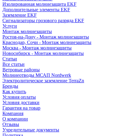
Изолированная молниезащита EKF
Дополнительные элементы EKF
Заземление EKF
Сигнализаторы грозового разряда EKF
Услуги
Монтаж молниезащиты
Ростов-на-Дону - Монтаж молниезащиты
Краснодар, Сочи - Монтаж молниезащиты
Москва - Монтаж молниезащиты
Новосибирск - Монтаж молниезащиты
Статьи
Все статьи
Ветровые районы
Молниеотводы МСАП Nordwerk
Электролитическое заземление TerraZn
Бренды
Как купить
Условия оплаты
Условия доставки
Гарантия на товар
Компания
О компании
Отзывы
Учредительные документы
Политика