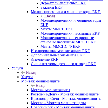
Держатели фальцевые EKF
Зажимы EKF
Молниеприемники и молниеотводы EKF
Назад
Молниеприемники и молниеотводы
EKF
Мачты ММСП EKF
Молниеприемники пассивные EKF
Молниеприемники секционные
стеновые пассивные МССП EKF
Мачты ММСПС-Ф EKF
Изолированная молниезащита EKF
Дополнительные элементы EKF
Заземление EKF
Сигнализаторы грозового разряда EKF
Услуги
Назад
Услуги
Монтаж молниезащиты
Назад
Монтаж молниезащиты
Ростов-на-Дону - Монтаж молниезащиты
Краснодар, Сочи - Монтаж молниезащиты
Москва - Монтаж молниезащиты
Новосибирск - Монтаж молниезащиты