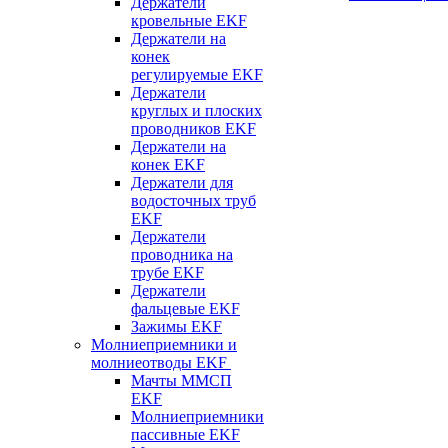
Держатели
кровельные EKF
Держатели на
конек
регулируемые EKF
Держатели
круглых и плоских
проводников EKF
Держатели на
конек EKF
Держатели для
водосточных труб
EKF
Держатели
проводника на
трубе EKF
Держатели
фальцевые EKF
Зажимы EKF
Молниеприемники и
молниеотводы EKF
Мачты ММСП
EKF
Молниеприемники
пассивные EKF