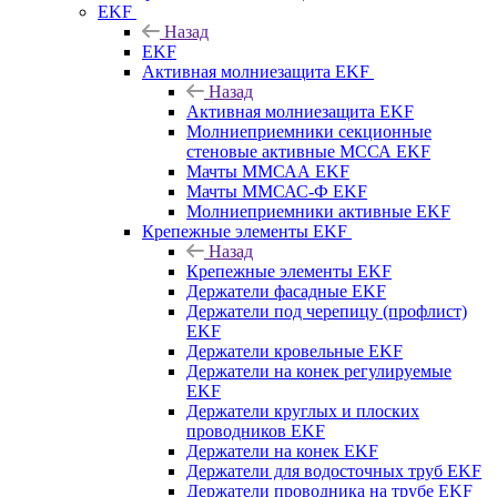
EKF
Назад
EKF
Активная молниезащита EKF
Назад
Активная молниезащита EKF
Молниеприемники секционные
стеновые активные МССА EKF
Мачты ММСАА EKF
Мачты ММСАС-Ф EKF
Молниеприемники активные EKF
Крепежные элементы EKF
Назад
Крепежные элементы EKF
Держатели фасадные EKF
Держатели под черепицу (профлист)
EKF
Держатели кровельные EKF
Держатели на конек регулируемые
EKF
Держатели круглых и плоских
проводников EKF
Держатели на конек EKF
Держатели для водосточных труб EKF
Держатели проводника на трубе EKF