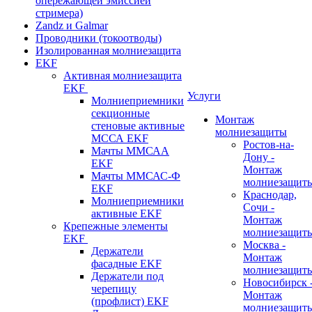
опережающей эмиссией
стримера)
Zandz и Galmar
Проводники (токоотводы)
Изолированная молниезащита
EKF
Активная молниезащита
EKF
Услуги
Молниеприемники
секционные
Монтаж
стеновые активные
молниезащиты
МССА EKF
Ростов-на-
Мачты ММСАА
Дону -
EKF
Монтаж
Мачты ММСАС-Ф
молниезащит
EKF
Краснодар,
Молниеприемники
Сочи -
активные EKF
Монтаж
Крепежные элементы
молниезащит
EKF
Москва -
Держатели
Монтаж
фасадные EKF
молниезащит
Держатели под
Новосибирск 
черепицу
Монтаж
(профлист) EKF
молниезащит