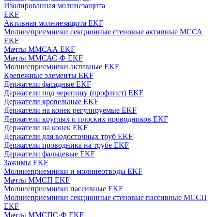
Изолированная молниезащита
EKF
Активная молниезащита EKF
Молниеприемники секционные стеновые активные МССА
EKF
Мачты ММСАА EKF
Мачты ММСАС-Ф EKF
Молниеприемники активные EKF
Крепежные элементы EKF
Держатели фасадные EKF
Держатели под черепицу (профлист) EKF
Держатели кровельные EKF
Держатели на конек регулируемые EKF
Держатели круглых и плоских проводников EKF
Держатели на конек EKF
Держатели для водосточных труб EKF
Держатели проводника на трубе EKF
Держатели фальцевые EKF
Зажимы EKF
Молниеприемники и молниеотводы EKF
Мачты ММСП EKF
Молниеприемники пассивные EKF
Молниеприемники секционные стеновые пассивные МССП
EKF
Мачты ММСПС-Ф EKF