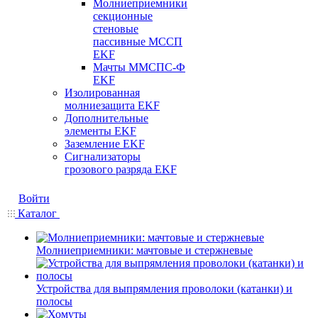
Молниеприемники
секционные
стеновые
пассивные МССП
EKF
Мачты ММСПС-Ф
EKF
Изолированная
молниезащита EKF
Дополнительные
элементы EKF
Заземление EKF
Сигнализаторы
грозового разряда EKF
Войти
Каталог
Молниеприемники: мачтовые и стержневые
Устройства для выпрямления проволоки (катанки) и
полосы