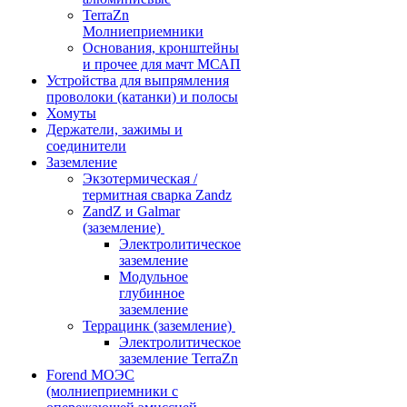
TerraZn
Молниеприемники
Основания, кронштейны
и прочее для мачт МСАП
Устройства для выпрямления
проволоки (катанки) и полосы
Хомуты
Держатели, зажимы и
соединители
Заземление
Экзотермическая /
термитная сварка Zandz
ZandZ и Galmar
(заземление)
Электролитическое
заземление
Модульное
глубинное
заземление
Террацинк (заземление)
Электролитическое
заземление TerraZn
Forend МОЭС
(молниеприемники с