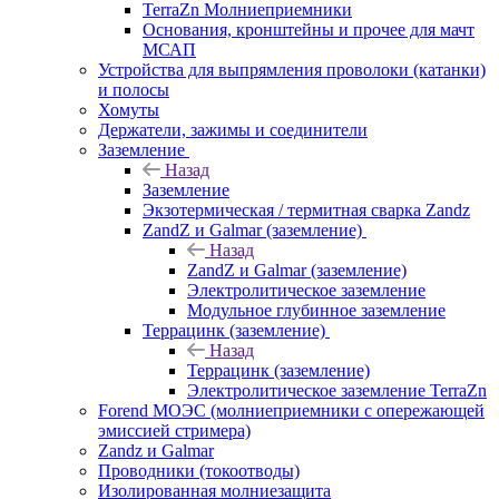
TerraZn Молниеприемники
Основания, кронштейны и прочее для мачт
МСАП
Устройства для выпрямления проволоки (катанки)
и полосы
Хомуты
Держатели, зажимы и соединители
Заземление
Назад
Заземление
Экзотермическая / термитная сварка Zandz
ZandZ и Galmar (заземление)
Назад
ZandZ и Galmar (заземление)
Электролитическое заземление
Модульное глубинное заземление
Террацинк (заземление)
Назад
Террацинк (заземление)
Электролитическое заземление TerraZn
Forend МОЭС (молниеприемники с опережающей
эмиссией стримера)
Zandz и Galmar
Проводники (токоотводы)
Изолированная молниезащита