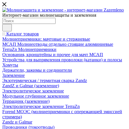
Интернет-магазин молниезащиты и заземления
Каталог товаров
Молниеприемники: мачтовые и стержневые
МСАП Молниеотводы отдельно стоящие алюминиевые
TerraZn Молниеприемники
Основания, кронштейны и прочее для мачт МСАП
Устройства для выпрямления проволоки (катанки) и полосы
Хомуты
Держатели, зажимы и соединители
Заземление
Экзотермическая / термитная сварка Zandz
ZandZ и Galmar (заземление)
Электролитическое заземление
Модульное глубинное заземление
Террацинк (заземление)
Электролитическое заземление TerraZn
Forend МОЭС (молниеприемники с опережающей эмиссией
стримера)
Zandz и Galmar
Проводники (токоотводы)