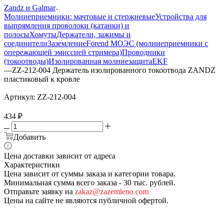
Zandz и Galmar
Молниеприемники: мачтовые и стержневые
Устройства для
выпрямления проволоки (катанки) и
полосы
Хомуты
Держатели, зажимы и
соединители
Заземление
Forend МОЭС (молниеприемники с
опережающей эмиссией стримера)
Проводники
(токоотводы)
Изолированная молниезащита
EKF
—
ZZ-212-004 Держатель изолированного токоотвода ZANDZ
пластиковый к кровле
Артикул:
ZZ-212-004
434
₽
Добавить
Цена доставки зависит от адреса
Характеристики
Цена зависит от суммы заказа и категории товара.
Минимальная сумма всего заказа - 30 тыс. рублей.
Отправьте заявку на
zakaz@zazemleno.com
Цены на сайте не являются публичной офертой.