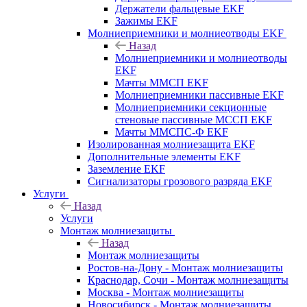
Держатели фальцевые EKF
Зажимы EKF
Молниеприемники и молниеотводы EKF
Назад
Молниеприемники и молниеотводы
EKF
Мачты ММСП EKF
Молниеприемники пассивные EKF
Молниеприемники секционные
стеновые пассивные МССП EKF
Мачты ММСПС-Ф EKF
Изолированная молниезащита EKF
Дополнительные элементы EKF
Заземление EKF
Сигнализаторы грозового разряда EKF
Услуги
Назад
Услуги
Монтаж молниезащиты
Назад
Монтаж молниезащиты
Ростов-на-Дону - Монтаж молниезащиты
Краснодар, Сочи - Монтаж молниезащиты
Москва - Монтаж молниезащиты
Новосибирск - Монтаж молниезащиты