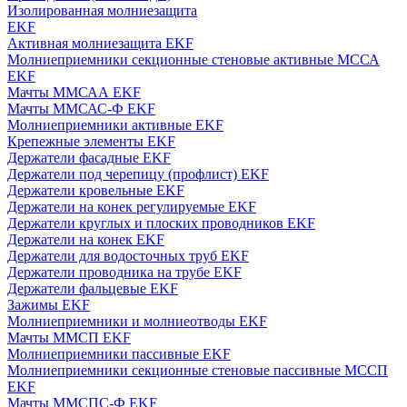
Изолированная молниезащита
EKF
Активная молниезащита EKF
Молниеприемники секционные стеновые активные МССА
EKF
Мачты ММСАА EKF
Мачты ММСАС-Ф EKF
Молниеприемники активные EKF
Крепежные элементы EKF
Держатели фасадные EKF
Держатели под черепицу (профлист) EKF
Держатели кровельные EKF
Держатели на конек регулируемые EKF
Держатели круглых и плоских проводников EKF
Держатели на конек EKF
Держатели для водосточных труб EKF
Держатели проводника на трубе EKF
Держатели фальцевые EKF
Зажимы EKF
Молниеприемники и молниеотводы EKF
Мачты ММСП EKF
Молниеприемники пассивные EKF
Молниеприемники секционные стеновые пассивные МССП
EKF
Мачты ММСПС-Ф EKF