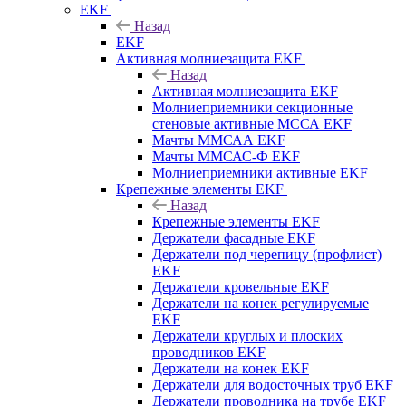
EKF
Назад
EKF
Активная молниезащита EKF
Назад
Активная молниезащита EKF
Молниеприемники секционные
стеновые активные МССА EKF
Мачты ММСАА EKF
Мачты ММСАС-Ф EKF
Молниеприемники активные EKF
Крепежные элементы EKF
Назад
Крепежные элементы EKF
Держатели фасадные EKF
Держатели под черепицу (профлист)
EKF
Держатели кровельные EKF
Держатели на конек регулируемые
EKF
Держатели круглых и плоских
проводников EKF
Держатели на конек EKF
Держатели для водосточных труб EKF
Держатели проводника на трубе EKF