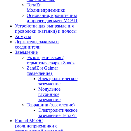
TerraZn
Молниеприемники
Основания, кронштейны
и прочее для мачт МСАП
Устройства для выпрямления
проволоки (катанки) и полосы
Хомуты
Держатели, зажимы и
соединители
Заземление
Экзотермическая /
термитная сварка Zandz
ZandZ и Galmar
(заземление)
Электролитическое
заземление
Модульное
глубинное
заземление
Террацинк (заземление)
Электролитическое
заземление TerraZn
Forend МОЭС
(молниеприемники с