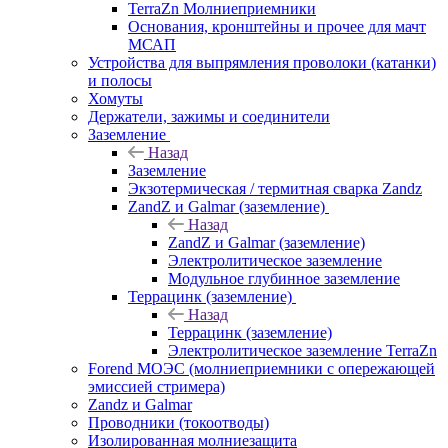
TerraZn Молниеприемники
Основания, кронштейны и прочее для мачт
МСАП
Устройства для выпрямления проволоки (катанки)
и полосы
Хомуты
Держатели, зажимы и соединители
Заземление
Назад
Заземление
Экзотермическая / термитная сварка Zandz
ZandZ и Galmar (заземление)
Назад
ZandZ и Galmar (заземление)
Электролитическое заземление
Модульное глубинное заземление
Террацинк (заземление)
Назад
Террацинк (заземление)
Электролитическое заземление TerraZn
Forend МОЭС (молниеприемники с опережающей
эмиссией стримера)
Zandz и Galmar
Проводники (токоотводы)
Изолированная молниезащита