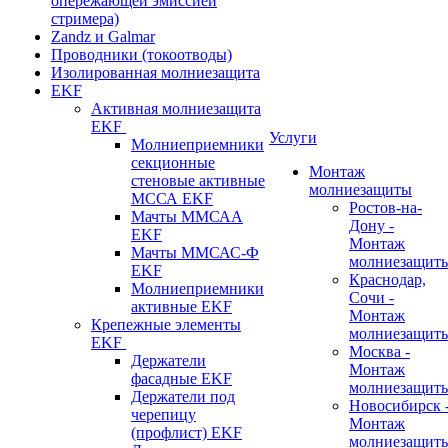
опережающей эмиссией
стримера)
Zandz и Galmar
Проводники (токоотводы)
Изолированная молниезащита
EKF
Активная молниезащита
EKF
Услуги
Молниеприемники
секционные
Монтаж
стеновые активные
молниезащиты
МССА EKF
Ростов-на-
Мачты ММСАА
Дону -
EKF
Монтаж
Мачты ММСАС-Ф
молниезащит
EKF
Краснодар,
Молниеприемники
Сочи -
активные EKF
Монтаж
Крепежные элементы
молниезащит
EKF
Москва -
Держатели
Монтаж
фасадные EKF
молниезащит
Держатели под
Новосибирск 
черепицу
Монтаж
(профлист) EKF
молниезащит