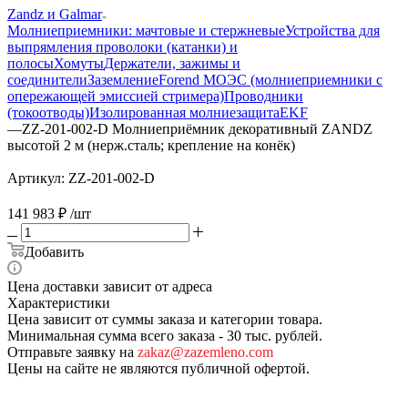
Zandz и Galmar
Молниеприемники: мачтовые и стержневые
Устройства для
выпрямления проволоки (катанки) и
полосы
Хомуты
Держатели, зажимы и
соединители
Заземление
Forend МОЭС (молниеприемники с
опережающей эмиссией стримера)
Проводники
(токоотводы)
Изолированная молниезащита
EKF
—
ZZ-201-002-D Молниеприёмник декоративный ZANDZ
высотой 2 м (нерж.сталь; крепление на конёк)
Артикул:
ZZ-201-002-D
141 983
₽
/шт
Добавить
Цена доставки зависит от адреса
Характеристики
Цена зависит от суммы заказа и категории товара.
Минимальная сумма всего заказа - 30 тыс. рублей.
Отправьте заявку на
zakaz@zazemleno.com
Цены на сайте не являются публичной офертой.