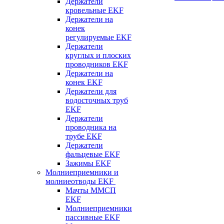
Держатели
кровельные EKF
Держатели на
конек
регулируемые EKF
Держатели
круглых и плоских
проводников EKF
Держатели на
конек EKF
Держатели для
водосточных труб
EKF
Держатели
проводника на
трубе EKF
Держатели
фальцевые EKF
Зажимы EKF
Молниеприемники и
молниеотводы EKF
Мачты ММСП
EKF
Молниеприемники
пассивные EKF