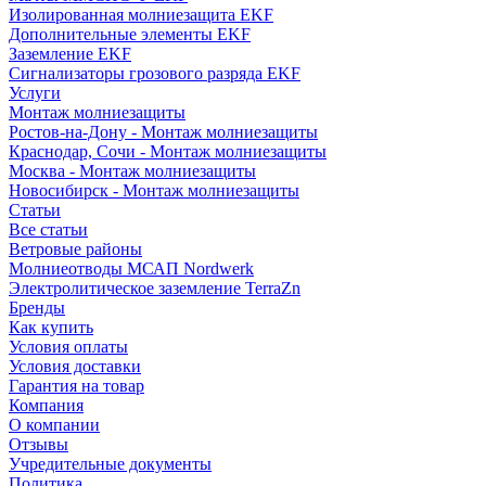
Изолированная молниезащита EKF
Дополнительные элементы EKF
Заземление EKF
Сигнализаторы грозового разряда EKF
Услуги
Монтаж молниезащиты
Ростов-на-Дону - Монтаж молниезащиты
Краснодар, Сочи - Монтаж молниезащиты
Москва - Монтаж молниезащиты
Новосибирск - Монтаж молниезащиты
Статьи
Все статьи
Ветровые районы
Молниеотводы МСАП Nordwerk
Электролитическое заземление TerraZn
Бренды
Как купить
Условия оплаты
Условия доставки
Гарантия на товар
Компания
О компании
Отзывы
Учредительные документы
Политика