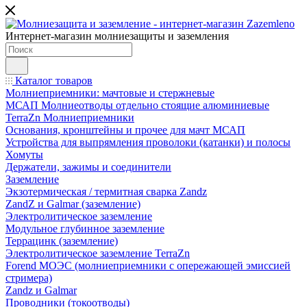
Интернет-магазин молниезащиты и заземления
Каталог товаров
Молниеприемники: мачтовые и стержневые
МСАП Молниеотводы отдельно стоящие алюминиевые
TerraZn Молниеприемники
Основания, кронштейны и прочее для мачт МСАП
Устройства для выпрямления проволоки (катанки) и полосы
Хомуты
Держатели, зажимы и соединители
Заземление
Экзотермическая / термитная сварка Zandz
ZandZ и Galmar (заземление)
Электролитическое заземление
Модульное глубинное заземление
Террацинк (заземление)
Электролитическое заземление TerraZn
Forend МОЭС (молниеприемники с опережающей эмиссией
стримера)
Zandz и Galmar
Проводники (токоотводы)