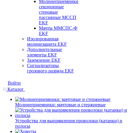
Молниеприемники
секционные
стеновые
пассивные МССП
EKF
Мачты ММСПС-Ф
EKF
Изолированная
молниезащита EKF
Дополнительные
элементы EKF
Заземление EKF
Сигнализаторы
грозового разряда EKF
Войти
Каталог
Молниеприемники: мачтовые и стержневые
Устройства для выпрямления проволоки (катанки) и
полосы