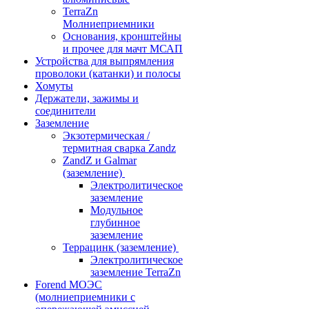
TerraZn
Молниеприемники
Основания, кронштейны
и прочее для мачт МСАП
Устройства для выпрямления
проволоки (катанки) и полосы
Хомуты
Держатели, зажимы и
соединители
Заземление
Экзотермическая /
термитная сварка Zandz
ZandZ и Galmar
(заземление)
Электролитическое
заземление
Модульное
глубинное
заземление
Террацинк (заземление)
Электролитическое
заземление TerraZn
Forend МОЭС
(молниеприемники с