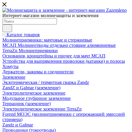
Интернет-магазин молниезащиты и заземления
Каталог товаров
Молниеприемники: мачтовые и стержневые
МСАП Молниеотводы отдельно стоящие алюминиевые
TerraZn Молниеприемники
Основания, кронштейны и прочее для мачт МСАП
Устройства для выпрямления проволоки (катанки) и полосы
Хомуты
Держатели, зажимы и соединители
Заземление
Экзотермическая / термитная сварка Zandz
ZandZ и Galmar (заземление)
Электролитическое заземление
Модульное глубинное заземление
Террацинк (заземление)
Электролитическое заземление TerraZn
Forend МОЭС (молниеприемники с опережающей эмиссией
стримера)
Zandz и Galmar
Проводники (токоотводы)