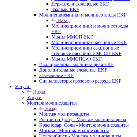
Держатели фальцевые EKF
Зажимы EKF
Молниеприемники и молниеотводы EKF
Назад
Молниеприемники и молниеотводы
EKF
Мачты ММСП EKF
Молниеприемники пассивные EKF
Молниеприемники секционные
стеновые пассивные МССП EKF
Мачты ММСПС-Ф EKF
Изолированная молниезащита EKF
Дополнительные элементы EKF
Заземление EKF
Сигнализаторы грозового разряда EKF
Услуги
Назад
Услуги
Монтаж молниезащиты
Назад
Монтаж молниезащиты
Ростов-на-Дону - Монтаж молниезащиты
Краснодар, Сочи - Монтаж молниезащиты
Москва - Монтаж молниезащиты
Новосибирск - Монтаж молниезащиты