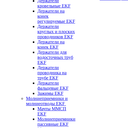
Держатели
кровельные EKF
Держатели на
конек
регулируемые EKF
Держатели
круглых и плоских
проводников EKF
Держатели на
конек EKF
Держатели для
водосточных труб
EKF
Держатели
проводника на
трубе EKF
Держатели
фальцевые EKF
Зажимы EKF
Молниеприемники и
молниеотводы EKF
Мачты ММСП
EKF
Молниеприемники
пассивные EKF