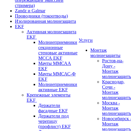
опережающей эмиссией
стримера)
Zandz и Galmar
Проводники (токоотводы)
Изолированная молниезащита
EKF
Активная молниезащита
EKF
Услуги
Молниеприемники
секционные
Монтаж
стеновые активные
молниезащиты
МССА EKF
Ростов-на-
Мачты ММСАА
Дону -
EKF
Монтаж
Мачты ММСАС-Ф
молниезащит
EKF
Краснодар,
Молниеприемники
Сочи -
активные EKF
Монтаж
Крепежные элементы
молниезащит
EKF
Москва -
Держатели
Монтаж
фасадные EKF
молниезащит
Держатели под
Новосибирск 
черепицу
Монтаж
(профлист) EKF
молниезащит