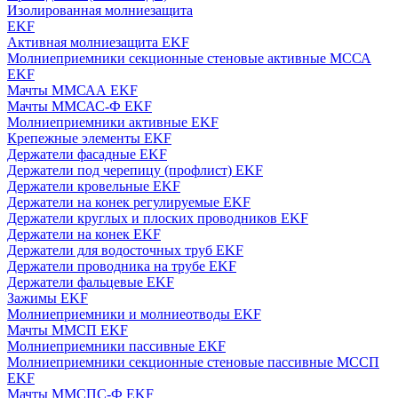
Изолированная молниезащита
EKF
Активная молниезащита EKF
Молниеприемники секционные стеновые активные МССА
EKF
Мачты ММСАА EKF
Мачты ММСАС-Ф EKF
Молниеприемники активные EKF
Крепежные элементы EKF
Держатели фасадные EKF
Держатели под черепицу (профлист) EKF
Держатели кровельные EKF
Держатели на конек регулируемые EKF
Держатели круглых и плоских проводников EKF
Держатели на конек EKF
Держатели для водосточных труб EKF
Держатели проводника на трубе EKF
Держатели фальцевые EKF
Зажимы EKF
Молниеприемники и молниеотводы EKF
Мачты ММСП EKF
Молниеприемники пассивные EKF
Молниеприемники секционные стеновые пассивные МССП
EKF
Мачты ММСПС-Ф EKF