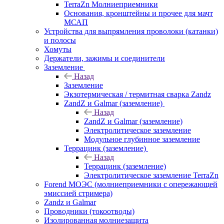
TerraZn Молниеприемники
Основания, кронштейны и прочее для мачт
МСАП
Устройства для выпрямления проволоки (катанки)
и полосы
Хомуты
Держатели, зажимы и соединители
Заземление
Назад
Заземление
Экзотермическая / термитная сварка Zandz
ZandZ и Galmar (заземление)
Назад
ZandZ и Galmar (заземление)
Электролитическое заземление
Модульное глубинное заземление
Террацинк (заземление)
Назад
Террацинк (заземление)
Электролитическое заземление TerraZn
Forend МОЭС (молниеприемники с опережающей
эмиссией стримера)
Zandz и Galmar
Проводники (токоотводы)
Изолированная молниезащита