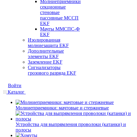
Молниеприемники
секционные
стеновые
пассивные МССП
EKF
Мачты ММСПС-Ф
EKF
Изолированная
молниезащита EKF
Дополнительные
элементы EKF
Заземление EKF
Сигнализаторы
грозового разряда EKF
Войти
Каталог
Молниеприемники: мачтовые и стержневые
Устройства для выпрямления проволоки (катанки) и
полосы