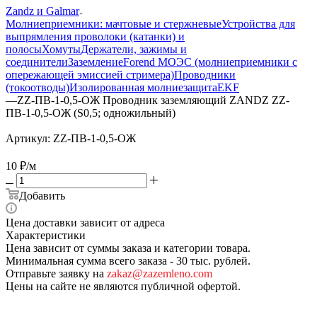
Zandz и Galmar
Молниеприемники: мачтовые и стержневые
Устройства для
выпрямления проволоки (катанки) и
полосы
Хомуты
Держатели, зажимы и
соединители
Заземление
Forend МОЭС (молниеприемники с
опережающей эмиссией стримера)
Проводники
(токоотводы)
Изолированная молниезащита
EKF
—
ZZ-ПВ-1-0,5-ОЖ Проводник заземляющий ZANDZ ZZ-
ПВ-1-0,5-ОЖ (S0,5; одножильный)
Артикул:
ZZ-ПВ-1-0,5-ОЖ
10
₽
/м
Добавить
Цена доставки зависит от адреса
Характеристики
Цена зависит от суммы заказа и категории товара.
Минимальная сумма всего заказа - 30 тыс. рублей.
Отправьте заявку на
zakaz@zazemleno.com
Цены на сайте не являются публичной офертой.