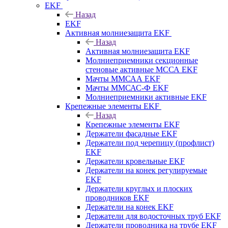
EKF
Назад
EKF
Активная молниезащита EKF
Назад
Активная молниезащита EKF
Молниеприемники секционные
стеновые активные МССА EKF
Мачты ММСАА EKF
Мачты ММСАС-Ф EKF
Молниеприемники активные EKF
Крепежные элементы EKF
Назад
Крепежные элементы EKF
Держатели фасадные EKF
Держатели под черепицу (профлист)
EKF
Держатели кровельные EKF
Держатели на конек регулируемые
EKF
Держатели круглых и плоских
проводников EKF
Держатели на конек EKF
Держатели для водосточных труб EKF
Держатели проводника на трубе EKF