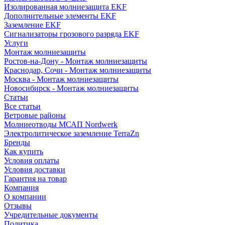
Изолированная молниезащита EKF
Дополнительные элементы EKF
Заземление EKF
Сигнализаторы грозового разряда EKF
Услуги
Монтаж молниезащиты
Ростов-на-Дону - Монтаж молниезащиты
Краснодар, Сочи - Монтаж молниезащиты
Москва - Монтаж молниезащиты
Новосибирск - Монтаж молниезащиты
Статьи
Все статьи
Ветровые районы
Молниеотводы МСАП Nordwerk
Электролитическое заземление TerraZn
Бренды
Как купить
Условия оплаты
Условия доставки
Гарантия на товар
Компания
О компании
Отзывы
Учредительные документы
Политика