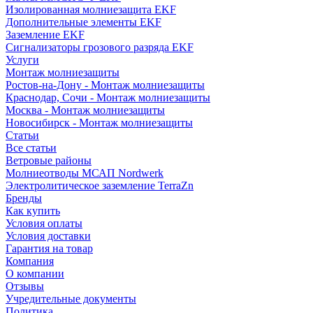
Изолированная молниезащита EKF
Дополнительные элементы EKF
Заземление EKF
Сигнализаторы грозового разряда EKF
Услуги
Монтаж молниезащиты
Ростов-на-Дону - Монтаж молниезащиты
Краснодар, Сочи - Монтаж молниезащиты
Москва - Монтаж молниезащиты
Новосибирск - Монтаж молниезащиты
Статьи
Все статьи
Ветровые районы
Молниеотводы МСАП Nordwerk
Электролитическое заземление TerraZn
Бренды
Как купить
Условия оплаты
Условия доставки
Гарантия на товар
Компания
О компании
Отзывы
Учредительные документы
Политика