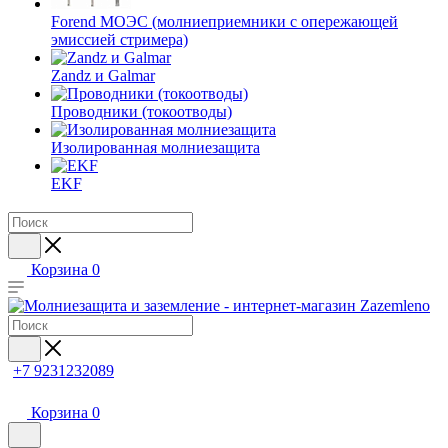
Forend МОЭС (молниеприемники с опережающей
эмиссией стримера)
Zandz и Galmar
Проводники (токоотводы)
Изолированная молниезащита
EKF
Корзина
0
+7 9231232089
Корзина
0