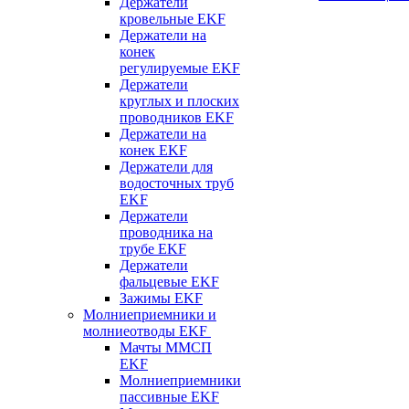
Держатели
кровельные EKF
Держатели на
конек
регулируемые EKF
Держатели
круглых и плоских
проводников EKF
Держатели на
конек EKF
Держатели для
водосточных труб
EKF
Держатели
проводника на
трубе EKF
Держатели
фальцевые EKF
Зажимы EKF
Молниеприемники и
молниеотводы EKF
Мачты ММСП
EKF
Молниеприемники
пассивные EKF