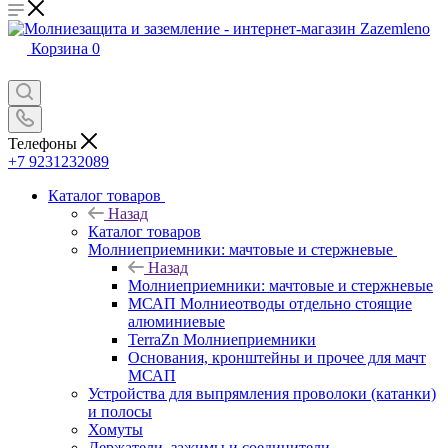
Корзина
0
Телефоны
+7 9231232089
Каталог товаров
Назад
Каталог товаров
Молниеприемники: мачтовые и стержневые
Назад
Молниеприемники: мачтовые и стержневые
МСАП Молниеотводы отдельно стоящие
алюминиевые
TerraZn Молниеприемники
Основания, кронштейны и прочее для мачт
МСАП
Устройства для выпрямления проволоки (катанки)
и полосы
Хомуты
Держатели, зажимы и соединители