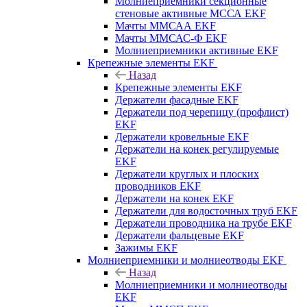
Молниеприемники секционные
стеновые активные МССА EKF
Мачты ММСАА EKF
Мачты ММСАС-Ф EKF
Молниеприемники активные EKF
Крепежные элементы EKF
Назад
Крепежные элементы EKF
Держатели фасадные EKF
Держатели под черепицу (профлист)
EKF
Держатели кровельные EKF
Держатели на конек регулируемые
EKF
Держатели круглых и плоских
проводников EKF
Держатели на конек EKF
Держатели для водосточных труб EKF
Держатели проводника на трубе EKF
Держатели фальцевые EKF
Зажимы EKF
Молниеприемники и молниеотводы EKF
Назад
Молниеприемники и молниеотводы
EKF