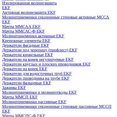
Изолированная молниезащита
EKF
Активная молниезащита EKF
Молниеприемники секционные стеновые активные МССА
EKF
Мачты ММСАА EKF
Мачты ММСАС-Ф EKF
Молниеприемники активные EKF
Крепежные элементы EKF
Держатели фасадные EKF
Держатели под черепицу (профлист) EKF
Держатели кровельные EKF
Держатели на конек регулируемые EKF
Держатели круглых и плоских проводников EKF
Держатели на конек EKF
Держатели для водосточных труб EKF
Держатели проводника на трубе EKF
Держатели фальцевые EKF
Зажимы EKF
Молниеприемники и молниеотводы EKF
Мачты ММСП EKF
Молниеприемники пассивные EKF
Молниеприемники секционные стеновые пассивные МССП
EKF
Мачты ММСПС-Ф EKF