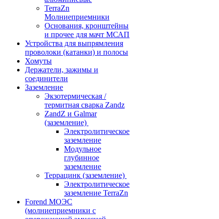
TerraZn
Молниеприемники
Основания, кронштейны
и прочее для мачт МСАП
Устройства для выпрямления
проволоки (катанки) и полосы
Хомуты
Держатели, зажимы и
соединители
Заземление
Экзотермическая /
термитная сварка Zandz
ZandZ и Galmar
(заземление)
Электролитическое
заземление
Модульное
глубинное
заземление
Террацинк (заземление)
Электролитическое
заземление TerraZn
Forend МОЭС
(молниеприемники с