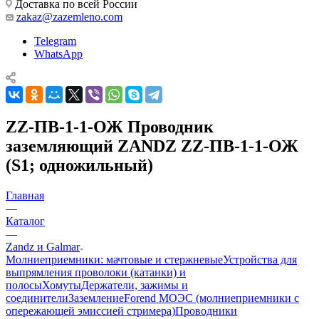
Доставка по всей России
zakaz@zazemleno.com
Telegram
WhatsApp
ZZ-ПВ-1-1-ОЖ Проводник
заземляющий ZANDZ ZZ-ПВ-1-1-ОЖ
(S1; одножильный)
Главная
—
Каталог
—
Zandz и Galmar
Молниеприемники: мачтовые и стержневые
Устройства для
выпрямления проволоки (катанки) и
полосы
Хомуты
Держатели, зажимы и
соединители
Заземление
Forend МОЭС (молниеприемники с
опережающей эмиссией стримера)
Проводники