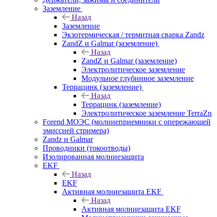
Заземление
Назад
Заземление
Экзотермическая / термитная сварка Zandz
ZandZ и Galmar (заземление)
Назад
ZandZ и Galmar (заземление)
Электролитическое заземление
Модульное глубинное заземление
Террацинк (заземление)
Назад
Террацинк (заземление)
Электролитическое заземление TerraZn
Forend МОЭС (молниеприемники с опережающей
эмиссией стримера)
Zandz и Galmar
Проводники (токоотводы)
Изолированная молниезащита
EKF
Назад
EKF
Активная молниезащита EKF
Назад
Активная молниезащита EKF