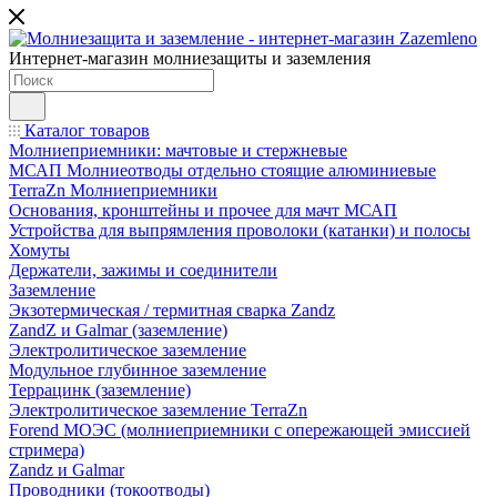
Интернет-магазин молниезащиты и заземления
Каталог товаров
Молниеприемники: мачтовые и стержневые
МСАП Молниеотводы отдельно стоящие алюминиевые
TerraZn Молниеприемники
Основания, кронштейны и прочее для мачт МСАП
Устройства для выпрямления проволоки (катанки) и полосы
Хомуты
Держатели, зажимы и соединители
Заземление
Экзотермическая / термитная сварка Zandz
ZandZ и Galmar (заземление)
Электролитическое заземление
Модульное глубинное заземление
Террацинк (заземление)
Электролитическое заземление TerraZn
Forend МОЭС (молниеприемники с опережающей эмиссией
стримера)
Zandz и Galmar
Проводники (токоотводы)