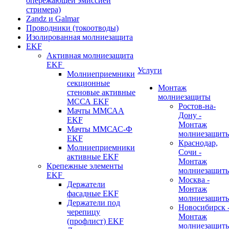
опережающей эмиссией
стримера)
Zandz и Galmar
Проводники (токоотводы)
Изолированная молниезащита
EKF
Активная молниезащита
EKF
Услуги
Молниеприемники
секционные
Монтаж
стеновые активные
молниезащиты
МССА EKF
Ростов-на-
Мачты ММСАА
Дону -
EKF
Монтаж
Мачты ММСАС-Ф
молниезащит
EKF
Краснодар,
Молниеприемники
Сочи -
активные EKF
Монтаж
Крепежные элементы
молниезащит
EKF
Москва -
Держатели
Монтаж
фасадные EKF
молниезащит
Держатели под
Новосибирск 
черепицу
Монтаж
(профлист) EKF
молниезащит