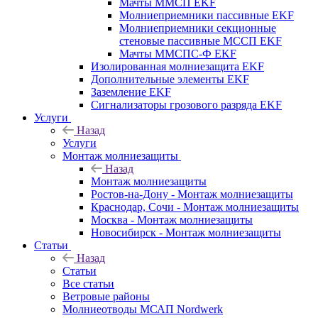
Мачты ММСП EKF
Молниеприемники пассивные EKF
Молниеприемники секционные
стеновые пассивные МССП EKF
Мачты ММСПС-Ф EKF
Изолированная молниезащита EKF
Дополнительные элементы EKF
Заземление EKF
Сигнализаторы грозового разряда EKF
Услуги
Назад
Услуги
Монтаж молниезащиты
Назад
Монтаж молниезащиты
Ростов-на-Дону - Монтаж молниезащиты
Краснодар, Сочи - Монтаж молниезащиты
Москва - Монтаж молниезащиты
Новосибирск - Монтаж молниезащиты
Статьи
Назад
Статьи
Все статьи
Ветровые районы
Молниеотводы МСАП Nordwerk