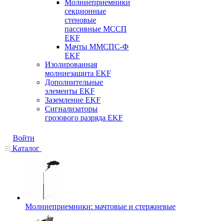
Молниеприемники
секционные
стеновые
пассивные МССП
EKF
Мачты ММСПС-Ф
EKF
Изолированная
молниезащита EKF
Дополнительные
элементы EKF
Заземление EKF
Сигнализаторы
грозового разряда EKF
Войти
Каталог
Молниеприемники: мачтовые и стержневые